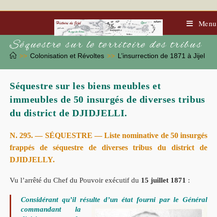
Menu
Séquestre sur le territoire des tribus
>>
Colonisation et Révoltes
>>
L’insurrection de 1871 à Jijel
>>
Séquestre sur les biens meubles et
immeubles de 50 insurgés de diverses tribus
du district de DJIDJELLI.
N. 295
. — SÉQUESTRE —
Liste nominative de 50 insurgés
frappés de séquestre de diverses tribus du district de
DJIDJELLY.
Vu l’arrêté du Chef du Pouvoir exécutif du
15 juillet 1871
:
Considérant qu’il résulte d’un état
fourni par le Général
commandant la