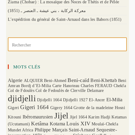
Ziama (Chobae) : La mosaïque des Noces de Thétis et de Pélée
(1851) معركة الركابة ، بني عيشة ـ العنصر ـ
L’expédition du général de Saint-Arnaud dans les Babors (1851)
MOTS CLÉS
Beni-caïd
Algerie
Beni-Khettab
ALQUIER
Beni-Ahmed
Beni
Amran
Bordj d’El-Milia
Carte Hanoteau
Charles FERAUD
Chekfa
Col de Fdoulès
Col de Fedoulès
de Clerville
Delamare
djidjelli
El-Milia
Djidjelli 1664
Djidjelli 1927
El-Ancer
Gigeri 1664
Gigeri
Gigery 1664
Grotte de la madeleine
Hosni
Jijel
Ibéromaurusien
Kitouni
Jijel 1664
Karim Hadji
Ketamas
Ketâma
Louis XIV
Kotama
(Ucutamani)
Moulaï-Chekfa
Philippe Marçais
Saint-Arnaud
Sequestre-
Mundet Africa