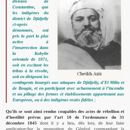
division de
Constantine, que
les indigènes du
district de Djidjelly
ci-après
dénommés, ont
pris la part la plus
active à
l’insurrection dans
la Kabylie
orientale de 1871,
soit en excitant les
tribus à la révolte,
soit en dirigeant les
contingents insurgés aux attaques de Djidjeliy, d’El Milia et
de Bougie, et en participant avec acharnement à l’incendie
et au pillage des fermes et établissements appartenant aux
Européens, ou à des indigènes restés fidèles
;
Qu’ils se sont ainsi rendus coupables des actes de rébellion et
d’hostilité prévus par l’art 10 de l’ordonnance du 31
décembre 1845
dont il y a lieu, dès lors, de leur faire
application:
Sur la proposition du Général commandant la