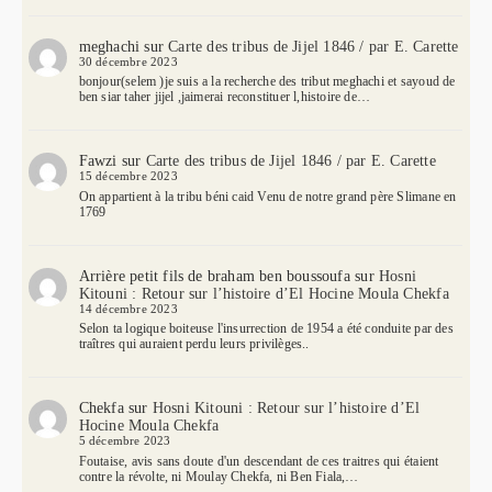
meghachi
sur
Carte des tribus de Jijel 1846 / par E. Carette
30 décembre 2023
bonjour(selem )je suis a la recherche des tribut meghachi et sayoud de
ben siar taher jijel ,jaimerai reconstituer l,histoire de…
Fawzi
sur
Carte des tribus de Jijel 1846 / par E. Carette
15 décembre 2023
On appartient à la tribu béni caid Venu de notre grand père Slimane en
1769
Arrière petit fils de braham ben boussoufa
sur
Hosni
Kitouni : Retour sur l’histoire d’El Hocine Moula Chekfa
14 décembre 2023
Selon ta logique boiteuse l'insurrection de 1954 a été conduite par des
traîtres qui auraient perdu leurs privilèges..
Chekfa
sur
Hosni Kitouni : Retour sur l’histoire d’El
Hocine Moula Chekfa
5 décembre 2023
Foutaise, avis sans doute d'un descendant de ces traitres qui étaient
contre la révolte, ni Moulay Chekfa, ni Ben Fiala,…