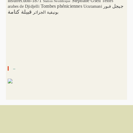
insurrection-1871
Stéphane Gsell
Textes
Station Néolithique
Tombes phéniciennes
جيجل
arabes de Djidjelli
Ucutamani
قبور
قبيلة كتامة
بونيقية الجزائر
–