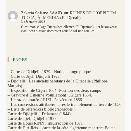
Zakaria Sofiane SAAID
sur
RUINES DE L’OPPIDUM
TUCCA, À MERDJA (El-Djenah)
3 décembre 2023
C’est mon village Tucca (actuellement El Djennah), j’ai le souvenir
étant petit d’avoir découvert sous le sol une foie les…
PAGES
– Carte de Djidjelli 1839 : Notice topographique.
– Carte de Jijel, Djidjelli 1927.
– Djidjelli : Les anciens habitants de la Citadelle (Philippe
Marçais)
– Expédition de Gigeri 1664: Position des deux camps.
– Gravure d’Estienne Vouillemont…Gigeri 1664.
– Le raz-de-marée / JIJEL l’a vécu en 1856
– Les concessions attribuées après le tremblement de terre de 1856
– Liste de références bibliographiques
Carte de Djidjelli – Delamare (1844)
Carte de Jijel, Djidjelli 1927
Carte de Louis RINN , insurrection de 1871
Carte de Piri Reis – carte de la côte algérienne montrant Bejaia,