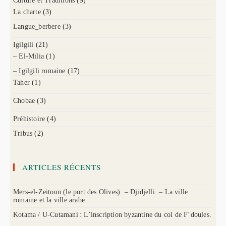
Culture et Traditions
(9)
La charte
(3)
Langue_berbere
(3)
Igilgili
(21)
– El-Milia
(1)
– Igilgili romaine
(17)
Taher
(1)
Chobae
(3)
Préhistoire
(4)
Tribus
(2)
ARTICLES RÉCENTS
Mers-el-Zeitoun (le port des Olives). – Djidjelli. – La ville
romaine et la ville arabe.
Kotama / U-Cutamani : L’inscription byzantine du col de F’doules.