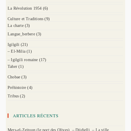
La Révolution 1954
(6)
Culture et Traditions
(9)
La charte
(3)
Langue_berbere
(3)
Igilgili
(21)
– El-Milia
(1)
– Igilgili romaine
(17)
Taher
(1)
Chobae
(3)
Préhistoire
(4)
Tribus
(2)
ARTICLES RÉCENTS
Mers-el-Zeitoun (le port des Olives). – Djidjelli. – La ville