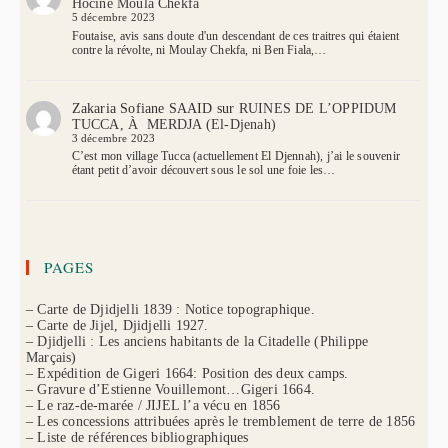
Hocine Moula Chekfa
5 décembre 2023
Foutaise, avis sans doute d'un descendant de ces traitres qui étaient
contre la révolte, ni Moulay Chekfa, ni Ben Fiala,…
Zakaria Sofiane SAAID
sur
RUINES DE L’OPPIDUM
TUCCA, À MERDJA (El-Djenah)
3 décembre 2023
C’est mon village Tucca (actuellement El Djennah), j’ai le souvenir
étant petit d’avoir découvert sous le sol une foie les…
PAGES
– Carte de Djidjelli 1839 : Notice topographique.
– Carte de Jijel, Djidjelli 1927.
– Djidjelli : Les anciens habitants de la Citadelle (Philippe
Marçais)
– Expédition de Gigeri 1664: Position des deux camps.
– Gravure d’Estienne Vouillemont…Gigeri 1664.
– Le raz-de-marée / JIJEL l’a vécu en 1856
– Les concessions attribuées après le tremblement de terre de 1856
– Liste de références bibliographiques