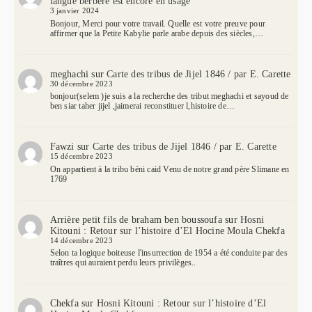
langue berbère est encore en usage
3 janvier 2024
Bonjour, Merci pour votre travail. Quelle est votre preuve pour
affirmer que la Petite Kabylie parle arabe depuis des siècles,…
meghachi
sur
Carte des tribus de Jijel 1846 / par E. Carette
30 décembre 2023
bonjour(selem )je suis a la recherche des tribut meghachi et sayoud de
ben siar taher jijel ,jaimerai reconstituer l,histoire de…
Fawzi
sur
Carte des tribus de Jijel 1846 / par E. Carette
15 décembre 2023
On appartient à la tribu béni caid Venu de notre grand père Slimane en
1769
Arrière petit fils de braham ben boussoufa
sur
Hosni
Kitouni : Retour sur l’histoire d’El Hocine Moula Chekfa
14 décembre 2023
Selon ta logique boiteuse l'insurrection de 1954 a été conduite par des
traîtres qui auraient perdu leurs privilèges..
Chekfa
sur
Hosni Kitouni : Retour sur l’histoire d’El