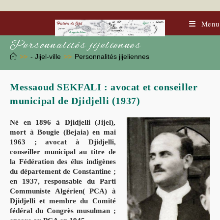
Skip
to
content
Menu
Personnalités jijeliennes
>>
- Jijel-ville
>>
Personnalités jijeliennes
Messaoud SEKFALI : avocat et conseiller
municipal de Djidjelli (1937)
Né en 1896 à Djidjelli (Jijel),
mort à Bougie (Bejaia) en mai
1963 ; avocat à Djidjelli,
conseiller municipal au titre de
la Fédération des élus indigènes
du département de Constantine ;
en 1937, responsable du Parti
Communiste Algérien( PCA) à
Djidjelli et membre du Comité
fédéral du Congrès musulman ;