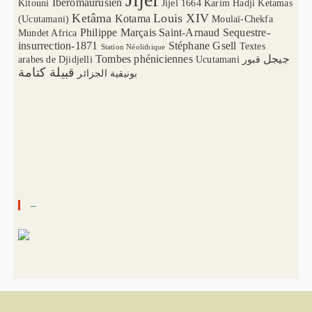
Ibéromaurusien
Kitouni
Jijel 1664
Karim Hadji
Ketamas
Ketâma
Louis XIV
Kotama
(Ucutamani)
Moulaï-Chekfa
Philippe Marçais
Saint-Arnaud
Sequestre-
Mundet Africa
insurrection-1871
Stéphane Gsell
Textes
Station Néolithique
Tombes phéniciennes
جيجل
arabes de Djidjelli
Ucutamani
قبور
قبيلة كتامة
بونيقية الجزائر
–