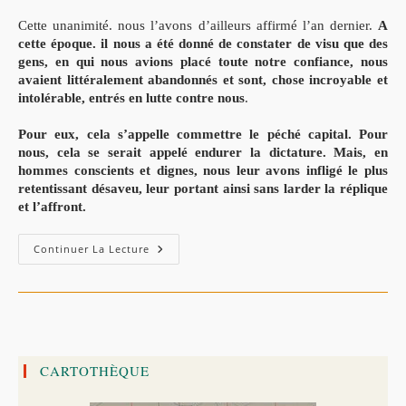
Cette unanimité. nous l’avons d’ailleurs affirmé l’an dernier.
A
cette époque. il nous a été donné de constater de visu que des
gens, en qui nous avions placé toute notre confiance, nous
avaient littéralement abandonnés et sont, chose incroyable et
intolérable, entrés en lutte contre nous
.
Pour eux, cela s’appelle commettre le péché capital. Pour
nous, cela se serait appelé endurer la dictature. Mais, en
hommes conscients et dignes, nous leur avons infligé le plus
retentissant désaveu, leur portant ainsi sans larder la réplique
et l’affront.
Tribune
Continuer La Lecture
Libre
:
«
À
La
Population
Musulmane
De
Djidjelli
CARTOTHÈQUE
»
–
Par