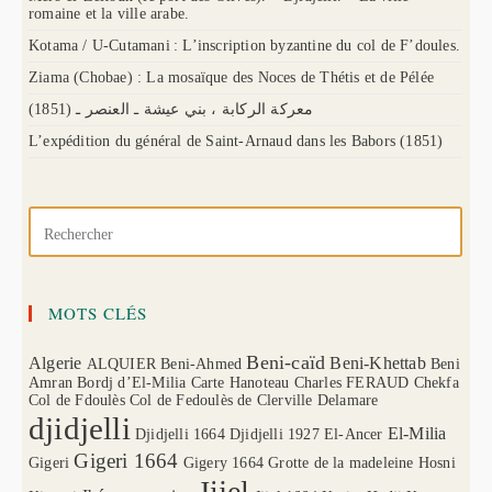
romaine et la ville arabe.
Kotama / U-Cutamani : L’inscription byzantine du col de F’doules.
Ziama (Chobae) : La mosaïque des Noces de Thétis et de Pélée
(1851) معركة الركابة ، بني عيشة ـ العنصر ـ
L’expédition du général de Saint-Arnaud dans les Babors (1851)
MOTS CLÉS
Beni-caïd
Algerie
Beni-Khettab
ALQUIER
Beni-Ahmed
Beni
Amran
Bordj d’El-Milia
Carte Hanoteau
Charles FERAUD
Chekfa
Col de Fdoulès
Col de Fedoulès
de Clerville
Delamare
djidjelli
El-Milia
Djidjelli 1664
Djidjelli 1927
El-Ancer
Gigeri 1664
Gigeri
Gigery 1664
Grotte de la madeleine
Hosni
Jijel