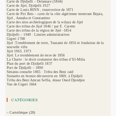
Carte de Djidjelli – Delamare (1844)
Carte de Jijel, Djidjelli 1927
Carte de Louis RINN , insurrection de 1871
Carte de Piri Reis – carte de la côte algérienne montrant Bejaia,
Jijel , Annaba et Constantine
Carte des sites archéologiques de la wilaya de Jijel
Carte des tribus de Jijel 1846 / par E. Carette
Carte des tribus de la région de Jijel -1854
Djidjelli – 1949 : Limites administratives
Gigeri 1708
Jijel :Tremblement de terre, Tsunami de 1856 et fondation de la
nouvelle ville
Jijel 1963, 1973
Jijel: Le tremblement de terre de 1856
La Charte : le droit coutumier des tribus d’El-Milia
Plan du port de Djidjelli 1837
Port de Djidjelli – 1890
Sénatus-consulte 1865 : Tribu des Beni caïd
Statuette en bronze découverte en 1869, à Djidjeli
Tribu des Beni Amran Seflia, douar Oued Djendjen
Vue de Gigeri 1664
CATÉGORIES
– Cartothèque
(20)