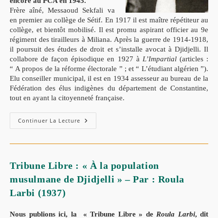
encore au PCA en 1945.
Frère aîné, Messaoud Sekfali va
en premier au collège de Sétif. En 1917 il est maître répétiteur au
collège, et bientôt mobilisé. Il est promu aspirant officier au 9e
régiment des tirailleurs à Miliana. Après la guerre de 1914-1918,
il poursuit des études de droit et s’installe avocat à Djidjelli. Il
collabore de façon épisodique en 1927 à
L’Impartial
(articles :
“ A propos de la réforme électorale ” ; et “ L’étudiant algérien ”).
Elu conseiller municipal, il est en 1934 assesseur au bureau de la
Fédération des élus indigènes du département de Constantine,
tout en ayant la citoyenneté française.
Messaoud
Continuer La Lecture
SEKFALI
:
Avocat
Et
Conseiller
Municipal
Tribune Libre : « À la population
De
Djidjelli
musulmane de Djidjelli » – Par : Roula
(1937)
Larbi (1937)
Nous publions ici, la « Tribune Libre » de
Roula Larbi
, dit