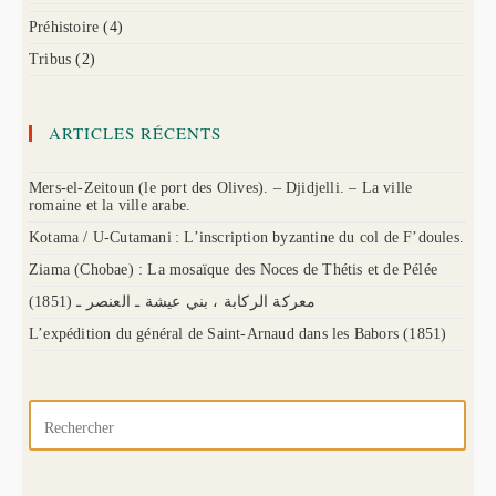
Préhistoire
(4)
Tribus
(2)
ARTICLES RÉCENTS
Mers-el-Zeitoun (le port des Olives). – Djidjelli. – La ville
romaine et la ville arabe.
Kotama / U-Cutamani : L’inscription byzantine du col de F’doules.
Ziama (Chobae) : La mosaïque des Noces de Thétis et de Pélée
(1851) معركة الركابة ، بني عيشة ـ العنصر ـ
L’expédition du général de Saint-Arnaud dans les Babors (1851)