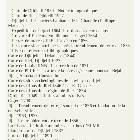
– Carte de Djidjelli 1839 : Notice topographique.
– Carte de Jijel, Djidjelli 1927.
– Djidjelli : Les anciens habitants de la Citadelle (Philippe
Marçais)
– Expédition de Gigeri 1664: Position des deux camps.
– Gravure d’Estienne Vouillemont…Gigeri 1664.
– Le raz-de-marée / JIJEL l’a vécu en 1856
– Les concessions attribuées après le tremblement de terre de 1856
– Liste de références bibliographiques
Carte de Djidjelli – Delamare (1844)
Carte de Jijel, Djidjelli 1927
Carte de Louis RINN , insurrection de 1871
Carte de Piri Reis – carte de la côte algérienne montrant Bejaia,
Jijel , Annaba et Constantine
Carte des sites archéologiques de la wilaya de Jijel
Carte des tribus de Jijel 1846 / par E. Carette
Carte des tribus de la région de Jijel -1854
Djidjelli – 1949 : Limites administratives
Gigeri 1708
Jijel :Tremblement de terre, Tsunami de 1856 et fondation de la
nouvelle ville
Jijel 1963, 1973
Jijel: Le tremblement de terre de 1856
La Charte : le droit coutumier des tribus d’El-Milia
Plan du port de Djidjelli 1837
Port de Djidjelli – 1890