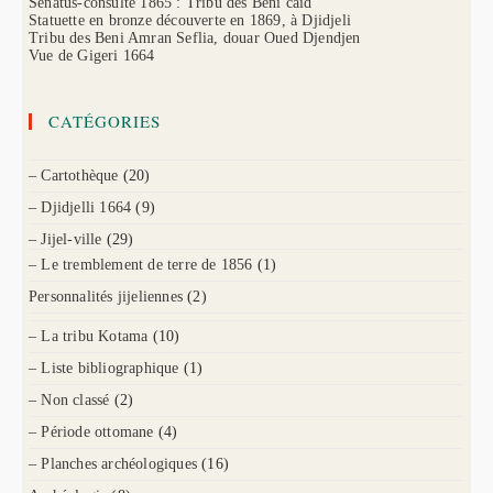
Sénatus-consulte 1865 : Tribu des Beni caïd
Statuette en bronze découverte en 1869, à Djidjeli
Tribu des Beni Amran Seflia, douar Oued Djendjen
Vue de Gigeri 1664
CATÉGORIES
– Cartothèque
(20)
– Djidjelli 1664
(9)
– Jijel-ville
(29)
– Le tremblement de terre de 1856
(1)
Personnalités jijeliennes
(2)
– La tribu Kotama
(10)
– Liste bibliographique
(1)
– Non classé
(2)
– Période ottomane
(4)
– Planches archéologiques
(16)