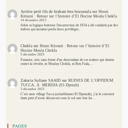
Arrière petit fils de braham ben boussoufa
sur
Hosni
Kitouni : Retour sur l’histoire d’El Hocine Moula Chekfa
14 décembre 2023
Selon ta logique boiteuse l'insurrection de 1954 a été conduite par des
traîtres qui auraient perdu leurs privilèges..
Chekfa
sur
Hosni Kitouni : Retour sur l’histoire d’El
Hocine Moula Chekfa
5 décembre 2023
Foutaise, avis sans doute d'un descendant de ces traitres qui étaient
contre la révolte, ni Moulay Chekfa, ni Ben Fiala,…
Zakaria Sofiane SAAID
sur
RUINES DE L’OPPIDUM
TUCCA, À MERDJA (El-Djenah)
3 décembre 2023
C’est mon village Tucca (actuellement El Djennah), j’ai le souvenir
étant petit d’avoir découvert sous le sol une foie les…
PAGES