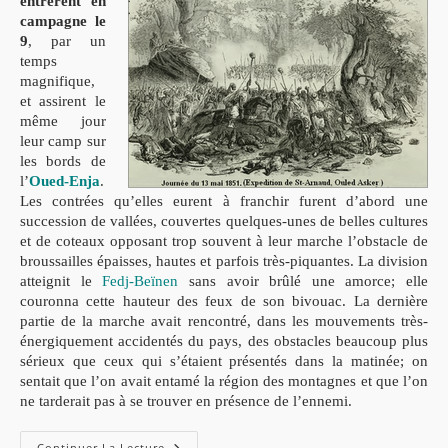
entrèrent en
campagne le
9
, par un
temps
magnifique,
et assirent le
même jour
leur camp sur
les bords de
l’
Oued-Enja
.
Les contrées qu’elles eurent à franchir furent d’abord une
succession de vallées, couvertes quelques-unes de belles cultures
et de coteaux opposant trop souvent à leur marche l’obstacle de
broussailles épaisses, hautes et parfois très-piquantes. La division
atteignit le
Fedj-Beïnen
sans avoir brûlé une amorce; elle
couronna cette hauteur des feux de son bivouac. La dernière
partie de la marche avait rencontré, dans les mouvements très-
énergiquement accidentés du pays, des obstacles beaucoup plus
sérieux que ceux qui s’étaient présentés dans la matinée; on
sentait que l’on avait entamé la région des montagnes et que l’on
ne tarderait pas à se trouver en présence de l’ennemi.
L’expédition
Continuer La Lecture