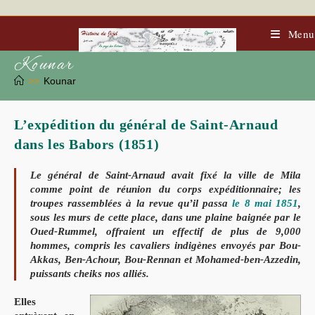
Skip
to
content
Menu
Kounar
>>
Kounar
L’expédition du général de Saint-Arnaud
dans les Babors (1851)
Le général de Saint-Arnaud avait fixé la ville de Mila
comme
point de réunion du corps expéditionnaire; les
troupes rassemblées à la revue qu’il passa
le 8 mai 1851
,
sous les murs de cette place, dans une plaine baignée par le
Oued-Rummel, offraient un effectif de plus de 9,000
hommes, compris les cavaliers indigènes envoyés par Bou-
Akkas, Ben-Achour, Bou-Rennan et Mohamed-ben-Azzedin,
puissants cheiks nos alliés.
Elles