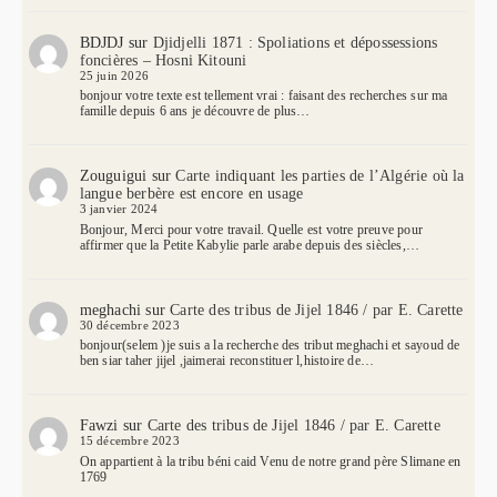
BDJDJ
sur
Djidjelli 1871 : Spoliations et dépossessions
foncières – Hosni Kitouni
25 juin 2026
bonjour votre texte est tellement vrai : faisant des recherches sur ma
famille depuis 6 ans je découvre de plus…
Zouguigui
sur
Carte indiquant les parties de l’Algérie où la
langue berbère est encore en usage
3 janvier 2024
Bonjour, Merci pour votre travail. Quelle est votre preuve pour
affirmer que la Petite Kabylie parle arabe depuis des siècles,…
meghachi
sur
Carte des tribus de Jijel 1846 / par E. Carette
30 décembre 2023
bonjour(selem )je suis a la recherche des tribut meghachi et sayoud de
ben siar taher jijel ,jaimerai reconstituer l,histoire de…
Fawzi
sur
Carte des tribus de Jijel 1846 / par E. Carette
15 décembre 2023
On appartient à la tribu béni caid Venu de notre grand père Slimane en
1769