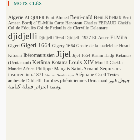
MOTS CLÉS
Beni-caïd
Algerie
Beni-Khettab
ALQUIER
Beni-Ahmed
Beni
Amran
Bordj d’El-Milia
Carte Hanoteau
Charles FERAUD
Chekfa
Col de Fdoulès
Col de Fedoulès
de Clerville
Delamare
djidjelli
El-Milia
Djidjelli 1664
Djidjelli 1927
El-Ancer
Gigeri 1664
Gigeri
Gigery 1664
Grotte de la madeleine
Hosni
Jijel
Ibéromaurusien
Kitouni
Jijel 1664
Karim Hadji
Ketamas
Ketâma
Louis XIV
Kotama
(Ucutamani)
Moulaï-Chekfa
Philippe Marçais
Saint-Arnaud
Sequestre-
Mundet Africa
insurrection-1871
Stéphane Gsell
Textes
Station Néolithique
Tombes phéniciennes
جيجل
arabes de Djidjelli
Ucutamani
قبور
قبيلة كتامة
بونيقية الجزائر