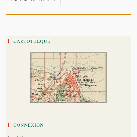
Du
Général
De
Saint-
Arnaud
Dans
Les
Babors
(1851)
CARTOTHÈQUE
CONNEXION