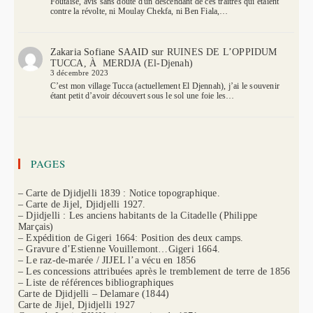
Foutaise, avis sans doute d'un descendant de ces traitres qui étaient
contre la révolte, ni Moulay Chekfa, ni Ben Fiala,…
Zakaria Sofiane SAAID
sur
RUINES DE L’OPPIDUM
TUCCA, À MERDJA (El-Djenah)
3 décembre 2023
C’est mon village Tucca (actuellement El Djennah), j’ai le souvenir
étant petit d’avoir découvert sous le sol une foie les…
PAGES
– Carte de Djidjelli 1839 : Notice topographique.
– Carte de Jijel, Djidjelli 1927.
– Djidjelli : Les anciens habitants de la Citadelle (Philippe
Marçais)
– Expédition de Gigeri 1664: Position des deux camps.
– Gravure d’Estienne Vouillemont…Gigeri 1664.
– Le raz-de-marée / JIJEL l’a vécu en 1856
– Les concessions attribuées après le tremblement de terre de 1856
– Liste de références bibliographiques
Carte de Djidjelli – Delamare (1844)
Carte de Jijel, Djidjelli 1927