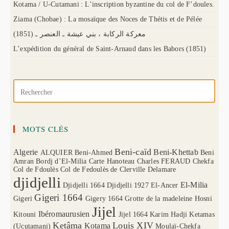
Kotama / U-Cutamani : L’inscription byzantine du col de F’doules.
Ziama (Chobae) : La mosaïque des Noces de Thétis et de Pélée
(1851) معركة الركابة ، بني عيشة ـ العنصر ـ
L’expédition du général de Saint-Arnaud dans les Babors (1851)
MOTS CLÉS
Beni-caïd
Algerie
Beni-Khettab
ALQUIER
Beni-Ahmed
Beni
Amran
Bordj d’El-Milia
Carte Hanoteau
Charles FERAUD
Chekfa
Col de Fdoulès
Col de Fedoulès
de Clerville
Delamare
djidjelli
El-Milia
Djidjelli 1664
Djidjelli 1927
El-Ancer
Gigeri 1664
Gigeri
Gigery 1664
Grotte de la madeleine
Hosni
Jijel
Ibéromaurusien
Kitouni
Jijel 1664
Karim Hadji
Ketamas
Ketâma
Louis XIV
Kotama
(Ucutamani)
Moulaï-Chekfa