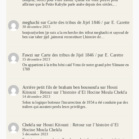
Bonjour, Merci pour votre travail. Quelle est votre preuve pour
affirmer que la Petite Kabylie parle arabe depuis des siècles,…
meghachi
sur
Carte des tribus de Jijel 1846 / par E. Carette
30 décembre 2023
bonjour(selem )je suis a la recherche des tribut meghachi et sayoud de
ben siar taher jijel ,jaimerai reconstituer l,histoire de…
Fawzi
sur
Carte des tribus de Jijel 1846 / par E. Carette
15 décembre 2023
On appartient à la tribu béni caid Venu de notre grand père Slimane en
1769
Arrière petit fils de braham ben boussoufa
sur
Hosni
Kitouni : Retour sur l’histoire d’El Hocine Moula Chekfa
14 décembre 2023
Selon ta logique boiteuse l'insurrection de 1954 a été conduite par des
traîtres qui auraient perdu leurs privilèges..
Chekfa
sur
Hosni Kitouni : Retour sur l’histoire d’El
Hocine Moula Chekfa
5 décembre 2023