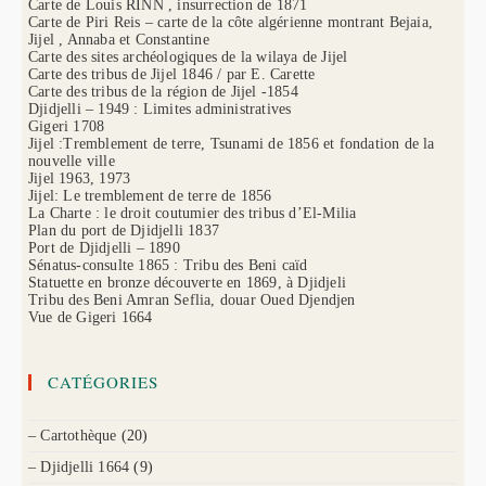
Carte de Louis RINN , insurrection de 1871
Carte de Piri Reis – carte de la côte algérienne montrant Bejaia,
Jijel , Annaba et Constantine
Carte des sites archéologiques de la wilaya de Jijel
Carte des tribus de Jijel 1846 / par E. Carette
Carte des tribus de la région de Jijel -1854
Djidjelli – 1949 : Limites administratives
Gigeri 1708
Jijel :Tremblement de terre, Tsunami de 1856 et fondation de la
nouvelle ville
Jijel 1963, 1973
Jijel: Le tremblement de terre de 1856
La Charte : le droit coutumier des tribus d’El-Milia
Plan du port de Djidjelli 1837
Port de Djidjelli – 1890
Sénatus-consulte 1865 : Tribu des Beni caïd
Statuette en bronze découverte en 1869, à Djidjeli
Tribu des Beni Amran Seflia, douar Oued Djendjen
Vue de Gigeri 1664
CATÉGORIES
– Cartothèque
(20)
– Djidjelli 1664
(9)