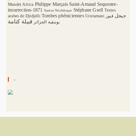
Philippe Marçais
Saint-Arnaud
Sequestre-
Mundet Africa
insurrection-1871
Stéphane Gsell
Textes
Station Néolithique
Tombes phéniciennes
جيجل
arabes de Djidjelli
Ucutamani
قبور
قبيلة كتامة
بونيقية الجزائر
–