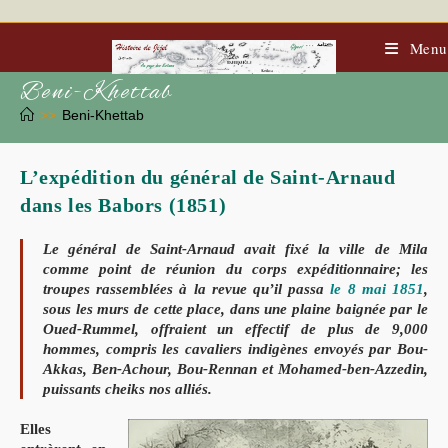
Skip
to
content
Menu
Beni-Khettab
>>
Beni-Khettab
L’expédition du général de Saint-Arnaud
dans les Babors (1851)
Le général de Saint-Arnaud avait fixé la ville de Mila
comme
point de réunion du corps expéditionnaire; les
troupes rassemblées à la revue qu’il passa
le 8 mai 1851
,
sous les murs de cette place, dans une plaine baignée par le
Oued-Rummel, offraient un effectif de plus de 9,000
hommes, compris les cavaliers indigènes envoyés par Bou-
Akkas, Ben-Achour, Bou-Rennan et Mohamed-ben-Azzedin,
puissants cheiks nos alliés.
Elles