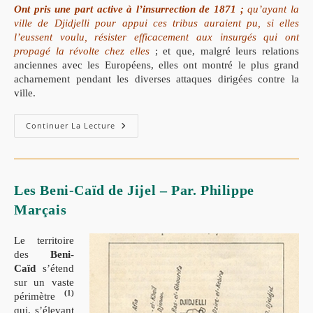
Ont pris une part active à l’insurrection de 1871 ;
qu’ayant la
ville de Djidjelli pour appui ces tribus auraient pu, si elles
l’eussent voulu, résister efficacement aux insurgés qui ont
propagé la révolte chez elles
; et que, malgré leurs relations
anciennes avec les Européens, elles ont montré le plus grand
acharnement pendant les diverses attaques dirigées contre la
ville.
Apposition
Continuer La Lecture
Du
Séquestre
Sur
Le
Territoire
Des
Les Beni-Caïd de Jijel – Par. Philippe
Tribus
Du
Marçais
Cercle
De
Djidjelli,
Le territoire
D’El-
Milia
des
Beni-
Et
Caïd
s’étend
Des
Babors
sur un vaste
(1)
périmètre
qui, s’élevant