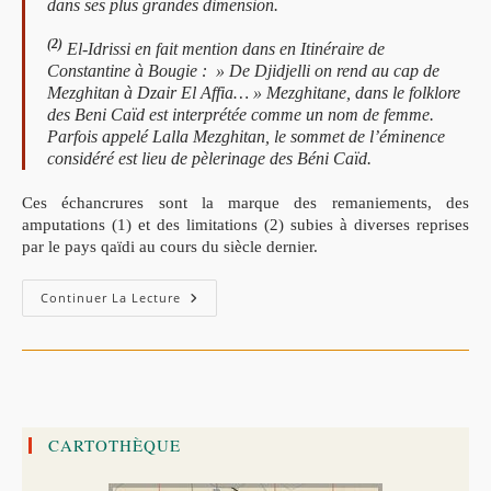
dans ses plus grandes dimension.
(2)
El-Idrissi en fait mention dans en Itinéraire de
Constantine à Bougie : » De Djidjelli on rend au cap de
Mezghitan à Dzair El Affia… » Mezghitane, dans le folklore
des Beni Caïd est interprétée comme un nom de femme.
Parfois appelé Lalla Mezghitan, le sommet de l’éminence
considéré est lieu de pèlerinage des Béni Caïd.
Ces échancrures sont la marque des remaniements, des
amputations (1) et des limitations (2) subies à diverses reprises
par le pays qaïdi au cours du siècle dernier.
Les
Continuer La Lecture
Beni-
Caïd
De
Jijel
–
Par.
Philippe
Marçais
CARTOTHÈQUE