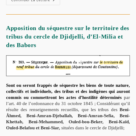
Du
Général
De
Saint-
Arnaud
Dans
Apposition du séquestre sur le territoire des
Les
Babors
tribus du cercle de Djidjelli, d’El-Milia et
(1851)
des Babors
Sont ou seront frappés de séquestre les biens de toute nature,
collectifs et individuels, des tribus et des indigènes qui auront
commis ou commettront les actes d’hostilité déterminés
par
l’art. 40 de l’ordonnance du 31 octobre 1845 ;
Considérant qu’il
résulte des renseignements recueillis, que les tribus des
Beni-
Âhmed, Beni-Amran-Djeballah, Beni-Amran-Sefia, Beni-
Khettab, Beni-Mehammed, Ouled-bou-Beker, Beni-Kaïd,
Ouled-Belafou et Beni-Siar,
situées dans le cercle de Djidjelli;