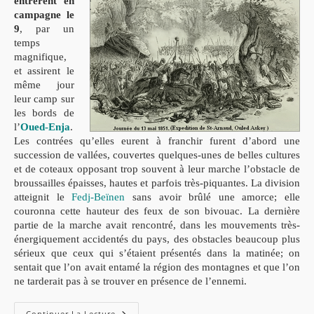
entrèrent en
campagne le
9
, par un
temps
magnifique,
et assirent le
même jour
leur camp sur
les bords de
l’
Oued-Enja
.
Les contrées qu’elles eurent à franchir furent d’abord une
succession de vallées, couvertes quelques-unes de belles cultures
et de coteaux opposant trop souvent à leur marche l’obstacle de
broussailles épaisses, hautes et parfois très-piquantes. La division
atteignit le
Fedj-Beïnen
sans avoir brûlé une amorce; elle
couronna cette hauteur des feux de son bivouac. La dernière
partie de la marche avait rencontré, dans les mouvements très-
énergiquement accidentés du pays, des obstacles beaucoup plus
sérieux que ceux qui s’étaient présentés dans la matinée; on
sentait que l’on avait entamé la région des montagnes et que l’on
ne tarderait pas à se trouver en présence de l’ennemi.
L’expédition
Continuer La Lecture