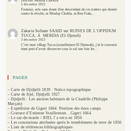
Hocine Moula Chekfa
5 décembre 2023
Foutaise, avis sans doute d'un descendant de ces traitres qui étaient
contre la révolte, ni Moulay Chekfa, ni Ben Fiala,…
Zakaria Sofiane SAAID
sur
RUINES DE L’OPPIDUM
TUCCA, À MERDJA (El-Djenah)
3 décembre 2023
C’est mon village Tucca (actuellement El Djennah), j’ai le souvenir
étant petit d’avoir découvert sous le sol une foie les…
PAGES
– Carte de Djidjelli 1839 : Notice topographique.
– Carte de Jijel, Djidjelli 1927.
– Djidjelli : Les anciens habitants de la Citadelle (Philippe
Marçais)
– Expédition de Gigeri 1664: Position des deux camps.
– Gravure d’Estienne Vouillemont…Gigeri 1664.
– Le raz-de-marée / JIJEL l’a vécu en 1856
– Les concessions attribuées après le tremblement de terre de 1856
– Liste de références bibliographiques