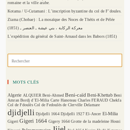
romaine et la ville arabe.
Kotama / U-Cutamani : L’inscription byzantine du col de F’doules.
Ziama (Chobae) : La mosaïque des Noces de Thétis et de Pélée
(1851) معركة الركابة ، بني عيشة ـ العنصر ـ
L’expédition du général de Saint-Arnaud dans les Babors (1851)
MOTS CLÉS
Beni-caïd
Algerie
Beni-Khettab
ALQUIER
Beni-Ahmed
Beni
Amran
Bordj d’El-Milia
Carte Hanoteau
Charles FERAUD
Chekfa
Col de Fdoulès
Col de Fedoulès
de Clerville
Delamare
djidjelli
El-Milia
Djidjelli 1664
Djidjelli 1927
El-Ancer
Gigeri 1664
Gigeri
Gigery 1664
Grotte de la madeleine
Hosni
Jijel