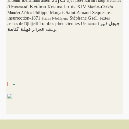
Ibéromaurusien
Kitouni
Jijel 1664
Karim Hadji
Ketamas
Ketâma
Louis XIV
Kotama
(Ucutamani)
Moulaï-Chekfa
Philippe Marçais
Saint-Arnaud
Sequestre-
Mundet Africa
insurrection-1871
Stéphane Gsell
Textes
Station Néolithique
Tombes phéniciennes
جيجل
arabes de Djidjelli
Ucutamani
قبور
قبيلة كتامة
بونيقية الجزائر
–