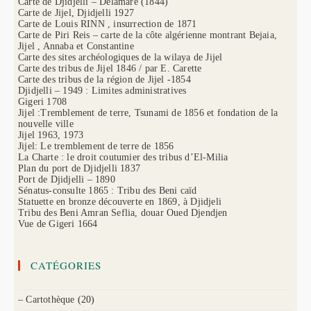
Carte de Djidjelli – Delamare (1844)
Carte de Jijel, Djidjelli 1927
Carte de Louis RINN , insurrection de 1871
Carte de Piri Reis – carte de la côte algérienne montrant Bejaia,
Jijel , Annaba et Constantine
Carte des sites archéologiques de la wilaya de Jijel
Carte des tribus de Jijel 1846 / par E. Carette
Carte des tribus de la région de Jijel -1854
Djidjelli – 1949 : Limites administratives
Gigeri 1708
Jijel :Tremblement de terre, Tsunami de 1856 et fondation de la
nouvelle ville
Jijel 1963, 1973
Jijel: Le tremblement de terre de 1856
La Charte : le droit coutumier des tribus d’El-Milia
Plan du port de Djidjelli 1837
Port de Djidjelli – 1890
Sénatus-consulte 1865 : Tribu des Beni caïd
Statuette en bronze découverte en 1869, à Djidjeli
Tribu des Beni Amran Seflia, douar Oued Djendjen
Vue de Gigeri 1664
CATÉGORIES
– Cartothèque
(20)