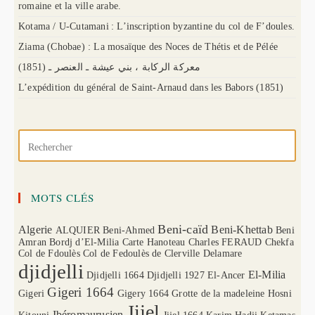
romaine et la ville arabe.
Kotama / U-Cutamani : L’inscription byzantine du col de F’doules.
Ziama (Chobae) : La mosaïque des Noces de Thétis et de Pélée
(1851) معركة الركابة ، بني عيشة ـ العنصر ـ
L’expédition du général de Saint-Arnaud dans les Babors (1851)
MOTS CLÉS
Beni-caïd
Algerie
Beni-Khettab
ALQUIER
Beni-Ahmed
Beni
Amran
Bordj d’El-Milia
Carte Hanoteau
Charles FERAUD
Chekfa
Col de Fdoulès
Col de Fedoulès
de Clerville
Delamare
djidjelli
El-Milia
Djidjelli 1664
Djidjelli 1927
El-Ancer
Gigeri 1664
Gigeri
Gigery 1664
Grotte de la madeleine
Hosni
Jijel
Ibéromaurusien