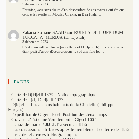
5 décembre 2023
Foutaise, avis sans doute d'un descendant de ces traitres qui étaient
contre la révolte, ni Moulay Chekfa, ni Ben Fiala,…
Zakaria Sofiane SAAID
sur
RUINES DE L’OPPIDUM
TUCCA, À MERDJA (El-Djenah)
3 décembre 2023
C’est mon village Tucca (actuellement El Djennah), j’ai le souvenir
étant petit d’avoir découvert sous le sol une foie les…
PAGES
– Carte de Djidjelli 1839 : Notice topographique.
– Carte de Jijel, Djidjelli 1927.
– Djidjelli : Les anciens habitants de la Citadelle (Philippe
Marçais)
– Expédition de Gigeri 1664: Position des deux camps.
– Gravure d’Estienne Vouillemont…Gigeri 1664.
– Le raz-de-marée / JIJEL l’a vécu en 1856
– Les concessions attribuées après le tremblement de terre de 1856
– Liste de références bibliographiques