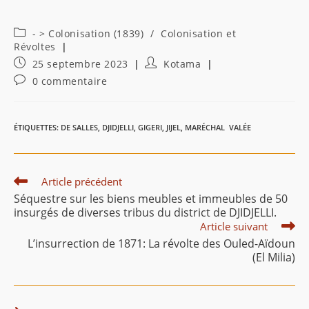
Post
- > Colonisation (1839)
/
Colonisation et
category:
Révoltes
Publication
Auteur/autrice
25 septembre 2023
Kotama
publiée :
de
Commentaires
0 commentaire
la
de
publication :
la
publication :
ÉTIQUETTES
:
DE SALLES
,
DJIDJELLI
,
GIGERI
,
JIJEL
,
MARÉCHAL VALÉE
Read
Article précédent
more
Séquestre sur les biens meubles et immeubles de 50
articles
insurgés de diverses tribus du district de DJIDJELLI.
Article suivant
L’insurrection de 1871: La révolte des Ouled-Aïdoun
(El Milia)