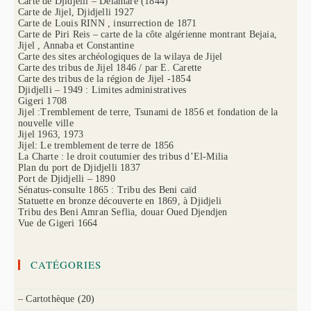
Carte de Djidjelli – Delamare (1844)
Carte de Jijel, Djidjelli 1927
Carte de Louis RINN , insurrection de 1871
Carte de Piri Reis – carte de la côte algérienne montrant Bejaia,
Jijel , Annaba et Constantine
Carte des sites archéologiques de la wilaya de Jijel
Carte des tribus de Jijel 1846 / par E. Carette
Carte des tribus de la région de Jijel -1854
Djidjelli – 1949 : Limites administratives
Gigeri 1708
Jijel :Tremblement de terre, Tsunami de 1856 et fondation de la
nouvelle ville
Jijel 1963, 1973
Jijel: Le tremblement de terre de 1856
La Charte : le droit coutumier des tribus d’El-Milia
Plan du port de Djidjelli 1837
Port de Djidjelli – 1890
Sénatus-consulte 1865 : Tribu des Beni caïd
Statuette en bronze découverte en 1869, à Djidjeli
Tribu des Beni Amran Seflia, douar Oued Djendjen
Vue de Gigeri 1664
CATÉGORIES
– Cartothèque
(20)