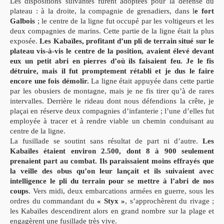
Les dispositions suivantes furent adoptées pour la défense du
plateau : à la droite, la compagnie de grenadiers, dans l
e fort
Galbois
; le centre de la ligne fut occupé par les voltigeurs et les
deux compagnies de marins. Cette partie de la ligne était la plus
exposée.
Les Kabaïles, profitant d’un pli de terrain situé sur le
plateau vis-à-vis le centre de la position, avaient élevé devant
eux un petit abri en pierres d’où ils faisaient feu. Je le fis
détruire, mais il fut promptement rétabli et je dus le faire
encore une fois démolir.
La ligne était appuyée dans cette partie
par les obusiers de montagne, mais je ne fis tirer qu’à de rares
intervalles. Derrière le rideau dont nous défendions la crête, je
plaçai en réserve deux compagnies d’infanterie ; l’une d’elles fut
employée à tracer et à rendre viable un chemin conduisant au
centre de la ligne.
La fusillade se soutint sans résultat de part ni d’autre.
Les
Kabaïles étaient environ 2.500, dont 8 à 900 seulement
prenaient part au combat. Ils paraissaient moins effrayés que
la veille des obus qu’on leur lançait et ils suivaient avec
intelligence le pli du terrain pour se mettre à l’abri de nos
coups
. Vers midi, deux embarcations armées en guerre, sous les
ordres du commandant du
« Styx »
, s’approchèrent du rivage ;
les Kabaïles descendirent alors en grand nombre sur la plage et
engagèrent une fusillade très vive.