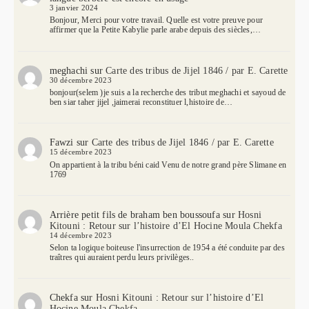
3 janvier 2024
Bonjour, Merci pour votre travail. Quelle est votre preuve pour
affirmer que la Petite Kabylie parle arabe depuis des siècles,…
meghachi
sur
Carte des tribus de Jijel 1846 / par E. Carette
30 décembre 2023
bonjour(selem )je suis a la recherche des tribut meghachi et sayoud de
ben siar taher jijel ,jaimerai reconstituer l,histoire de…
Fawzi
sur
Carte des tribus de Jijel 1846 / par E. Carette
15 décembre 2023
On appartient à la tribu béni caid Venu de notre grand père Slimane en
1769
Arrière petit fils de braham ben boussoufa
sur
Hosni
Kitouni : Retour sur l’histoire d’El Hocine Moula Chekfa
14 décembre 2023
Selon ta logique boiteuse l'insurrection de 1954 a été conduite par des
traîtres qui auraient perdu leurs privilèges..
Chekfa
sur
Hosni Kitouni : Retour sur l’histoire d’El
Hocine Moula Chekfa