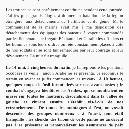
Les troupes se sont parfaitement conduites pendant cette journée.
J’ai les plus grands éloges à donner au bataillon de la légion
étrangère, aux détachements de l’artillerie et du génie. M. le
commandant de la marine avait mis à ma disposition des
détachements des équipages des bateaux à vapeur commandés
par les lieutenants de frégate Béchameil et Corail ; les officiers et
les hommes sous leurs ordres ont été constamment placés à côté
de nos soldats et se sont fait remarquer par leur courage et leur
dévouement. La nuit fut tranquille.
Le 14 mai, à cinq heures du matin
, je fis reprendre les positions
occupées la veille ; aucun Arabe ne se présenta. Je reconnus le
terrain en avant et je fis commencer les travaux.
A 10 heures,
quelques coups de fusil furent tirés sur nos avant-postes ; le
combat s’engagea bientôt et les Arabes, qui se montraient en
masse sur toutes les hauteurs, descendirent dans la vallée de
gauche et vinrent ensuite s’établir vis-à-vis de nos
retranchements. De toutes les montagnes à l’est, on voyait
descendre des groupes nombreux ;
à l’ouest, tout était
tranquille ; les cheikhs des tribus de cette partie ne tardèrent
pas à se présenter et renouvelèrent les assurances de paix