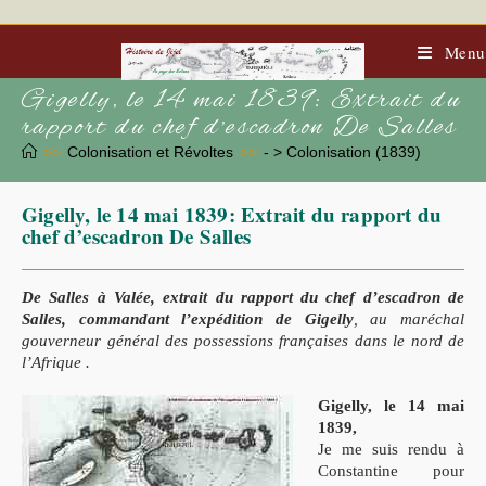
Skip
to
content
Menu
Gigelly, le 14 mai 1839: Extrait du
rapport du chef d’escadron De Salles
>>
Colonisation et Révoltes
>>
- > Colonisation (1839)
Gigelly, le 14 mai 1839: Extrait du rapport du
chef d’escadron De Salles
De Salles à Valée, extrait du rapport du chef d’escadron de
Salles, commandant l’expédition
de Gigelly
, au maréchal
gouverneur général des possessions françaises dans le nord de
l’Afrique .
Gigelly, le 14 mai
1839,
Je me suis rendu à
Constantine pour