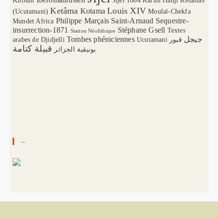
Kitouni
Jijel 1664
Karim Hadji
Ketamas
Ketâma
Louis XIV
Kotama
(Ucutamani)
Moulaï-Chekfa
Philippe Marçais
Saint-Arnaud
Sequestre-
Mundet Africa
insurrection-1871
Stéphane Gsell
Textes
Station Néolithique
Tombes phéniciennes
جيجل
arabes de Djidjelli
Ucutamani
قبور
قبيلة كتامة
بونيقية الجزائر
–