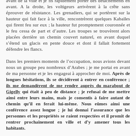
avant de la ville et je fis rapidement porter des détachements en
avant. A la droite, les voltigeurs arrivèrent à la crête sans
éprouver de résistance. Les grenadiers, qui se portèrent sur la
hauteur qui fait face à la ville, rencontrèrent quelques Kabaïles
qui firent feu sur eux ; la hauteur fut promptement couronnée et
le feu cessa de part et d’autre. Les troupes se trouvèrent alors
placées derrière un chemin couvert naturel, en avant duquel
s’étend un glacis en pente douce et dont il fallait fortement
défendre les flancs.
Dans les premiers moments de l’occupation, nous avions devant
nous un groupe peu nombreux d’Arabes ; je me portai en avant
de ma personne et je les engageai à approcher de moi.
Après de
longues hésitations, ils se décidèrent à entrer en conférence ;
ils me demandèrent de me rendre auprès du marabout de
Gigelly
qui était à peu de distance ; je refusai de me mettre
ainsi entre leurs mains, mais je consentis à faire autant de
chemin qu’il en ferait lui-même. Nous eûmes ainsi une
conférence assez longue ; je lui donnai l’assurance que les
personnes et les propriétés se raient respectées et il promit de
rentrer prochainement en ville et d’y amener tous les
habitants.