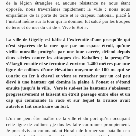
de la légion étrangère et, aucune résistance ne nous étant
opposée, nous traversâmes rapidement la ville ; nous nous
emparâmes de la porte de terre et le drapeau national, placé à
l’instant même sur la tour qui la domine, fut salué par les troupes
de terre et de mer du cri de « Vive le Roi ».
La ville de Gigelly est bâtie à l’extrémité d’une presqu’île qui
n’est séparées de la mer que par un espace étroit, qu’une
vieille muraille protégée par une tour carrée, défend depuis
deux siècles contre les attaques des Kabaïles ; la presqu’île
t ensuite
et se termine à environ 1.400 mètres par une
s’élargi
ligne de collines d’une élévation moyenne de 100 m. qui se
courbe en fer
à cheval et vient se rattacher par un col peu
élevé à une hauteur qui domine la plaine à l’ouest et s’étend
ensuite jusqu’à la ville. Vers le sud-est les hauteurs s’abaissent
progressivement et laissent un étroit passage entre elles et un
cap qui commande la rade et sur
lequel la France avait
autrefois fait construire un fort.
L’on ne peut être maître de la ville et du port qu’en occupant
cette ligne de collines ; je dus les faire couronner promptement.
Je prescrivis au commandant Horain de former son bataillon en