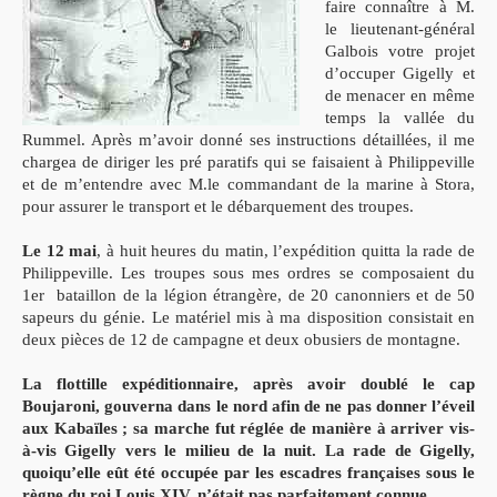
faire connaître à M.
le lieutenant-général
Galbois votre projet
d’occuper Gigelly et
de menacer en même
temps la vallée du
Rummel. Après m’avoir donné ses instructions détaillées, il me
chargea de diriger les pré paratifs qui se faisaient à Philippeville
et de m’entendre avec M.le commandant de la marine à Stora,
pour assurer le transport et le débarquement des troupes.
Le 12 mai
, à huit heures du matin, l’expédition quitta la rade de
Philippeville. Les troupes sous mes ordres se composaient du
1er bataillon de la légion étrangère, de 20 canonniers et de 50
sapeurs du génie. Le matériel mis à ma disposition consistait en
deux pièces de 12 de campagne et deux obusiers de montagne.
La flottille expéditionnaire, après avoir doublé le cap
Boujaroni, gouverna dans le nord afin de ne pas donner l’éveil
aux Kabaïles ; sa marche fut réglée de manière à arriver vis-
à-vis Gigelly vers le milieu de la nuit. La rade de Gigelly,
quoiqu’elle eût été occupée par les escadres françaises sous le
règne du roi Louis XIV, n’était pas parfaitement connue