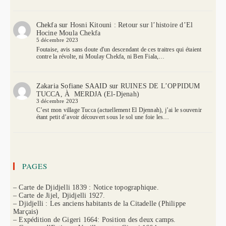
Chekfa
sur
Hosni Kitouni : Retour sur l’histoire d’El
Hocine Moula Chekfa
5 décembre 2023
Foutaise, avis sans doute d'un descendant de ces traitres qui étaient
contre la révolte, ni Moulay Chekfa, ni Ben Fiala,…
Zakaria Sofiane SAAID
sur
RUINES DE L’OPPIDUM
TUCCA, À MERDJA (El-Djenah)
3 décembre 2023
C’est mon village Tucca (actuellement El Djennah), j’ai le souvenir
étant petit d’avoir découvert sous le sol une foie les…
PAGES
– Carte de Djidjelli 1839 : Notice topographique.
– Carte de Jijel, Djidjelli 1927.
– Djidjelli : Les anciens habitants de la Citadelle (Philippe
Marçais)
– Expédition de Gigeri 1664: Position des deux camps.