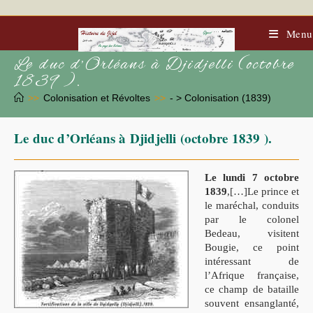
Skip
to
content
Menu
Le duc d’Orléans à Djidjelli (octobre
1839 ).
>>
Colonisation et Révoltes
>>
- > Colonisation (1839)
Le duc d’Orléans à Djidjelli (octobre 1839 ).
Le lundi 7 octobre
1839
,[…]Le prince et
le maréchal, conduits
par le colonel
Bedeau, visitent
Bougie, ce point
intéressant de
l’Afrique française,
ce champ de bataille
souvent ensanglanté,