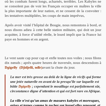
où les combats furent longs, acharnés, terribles. Les Kabyles ne
se consolent pas de voir les Français occuper en maîtres la ville
la plus importante de leur nation, et ne cessent de la convoiter :
les tentatives multipliées, les coups de main imprévus,
Après avoir visité l’hôpital de Bougie, nous remontons à bord, et
nous disons adieu à cette belle station militaire, qui doit un jour
acquitter, à force d’utilité réelle, le lourd impôt que la France lui
paye en hommes et en argent.
Le vent saute cap pour cap et enfle toutes nos voiles ; nous filons
dix nœuds ; après quatre heures de traversée, nous descendons à
Dgigelly (Djidjelli, ndlr)
avant la chute du jour.
La mer est très grosse au delà de la ligne de récifs qui forme
une jetée naturelle en avant de la presqu’île sur laquelle est
bâtie
Dgigelly
; cependant le mouillage est parfaitement sûr,
circonstance digne d’attention et qui est fort rare en Afrique.
La ville n’est qu’un amas de masures kabyles et moresques,
grises et ternes comme le rocher sur lequel elles reposent, et