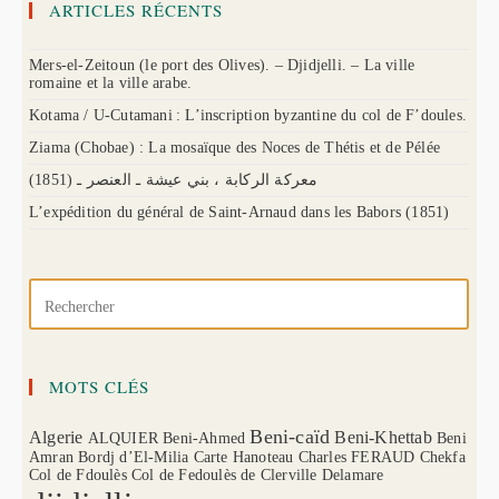
ARTICLES RÉCENTS
Mers-el-Zeitoun (le port des Olives). – Djidjelli. – La ville
romaine et la ville arabe.
Kotama / U-Cutamani : L’inscription byzantine du col de F’doules.
Ziama (Chobae) : La mosaïque des Noces de Thétis et de Pélée
(1851) معركة الركابة ، بني عيشة ـ العنصر ـ
L’expédition du général de Saint-Arnaud dans les Babors (1851)
MOTS CLÉS
Beni-caïd
Algerie
Beni-Khettab
ALQUIER
Beni-Ahmed
Beni
Amran
Bordj d’El-Milia
Carte Hanoteau
Charles FERAUD
Chekfa
Col de Fdoulès
Col de Fedoulès
de Clerville
Delamare