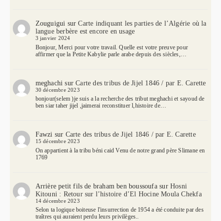
Zouguigui
sur
Carte indiquant les parties de l’Algérie où la
langue berbère est encore en usage
3 janvier 2024
Bonjour, Merci pour votre travail. Quelle est votre preuve pour
affirmer que la Petite Kabylie parle arabe depuis des siècles,…
meghachi
sur
Carte des tribus de Jijel 1846 / par E. Carette
30 décembre 2023
bonjour(selem )je suis a la recherche des tribut meghachi et sayoud de
ben siar taher jijel ,jaimerai reconstituer l,histoire de…
Fawzi
sur
Carte des tribus de Jijel 1846 / par E. Carette
15 décembre 2023
On appartient à la tribu béni caid Venu de notre grand père Slimane en
1769
Arrière petit fils de braham ben boussoufa
sur
Hosni
Kitouni : Retour sur l’histoire d’El Hocine Moula Chekfa
14 décembre 2023
Selon ta logique boiteuse l'insurrection de 1954 a été conduite par des
traîtres qui auraient perdu leurs privilèges..