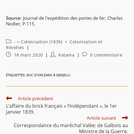
Source
: Journal de l’expédition des portes de fer, Charles
Nodier, P.115.
Post
- > Colonisation (1839)
/
Colonisation et
category:
Révoltes
Publication
Auteur/autrice
Commentaires
18 mars 2020
Kotama
0 commentaire
publiée :
de
de
la
la
publication :
publication :
ÉTIQUETTES
:
DUC D'ORLÉANS À DJIDJELLI
Read
Article précédent
more
L’affaire du brick français « l’Indépendant », le 1er
articles
janvier 1839.
Article suivant
Correspondance du maréchal Valée: de Galbois au
Ministre de la Guerre.