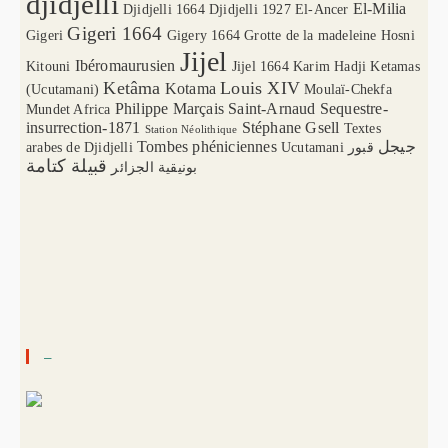
djidjelli
El-Milia
Djidjelli 1664
Djidjelli 1927
El-Ancer
Gigeri 1664
Gigeri
Gigery 1664
Grotte de la madeleine
Hosni
Jijel
Ibéromaurusien
Kitouni
Jijel 1664
Karim Hadji
Ketamas
Ketâma
Louis XIV
Kotama
(Ucutamani)
Moulaï-Chekfa
Philippe Marçais
Saint-Arnaud
Sequestre-
Mundet Africa
insurrection-1871
Stéphane Gsell
Textes
Station Néolithique
Tombes phéniciennes
جيجل
arabes de Djidjelli
Ucutamani
قبور
قبيلة كتامة
بونيقية الجزائر
–