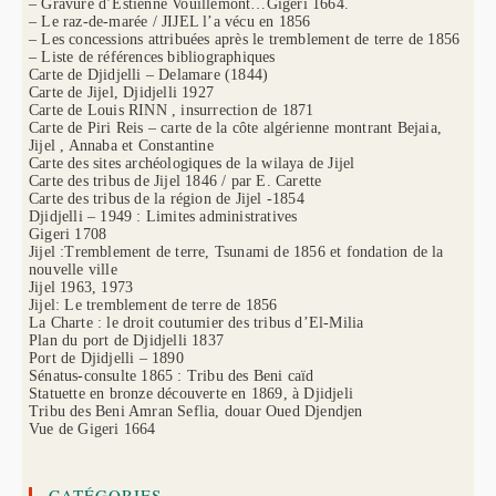
– Gravure d’Estienne Vouillemont…Gigeri 1664.
– Le raz-de-marée / JIJEL l’a vécu en 1856
– Les concessions attribuées après le tremblement de terre de 1856
– Liste de références bibliographiques
Carte de Djidjelli – Delamare (1844)
Carte de Jijel, Djidjelli 1927
Carte de Louis RINN , insurrection de 1871
Carte de Piri Reis – carte de la côte algérienne montrant Bejaia,
Jijel , Annaba et Constantine
Carte des sites archéologiques de la wilaya de Jijel
Carte des tribus de Jijel 1846 / par E. Carette
Carte des tribus de la région de Jijel -1854
Djidjelli – 1949 : Limites administratives
Gigeri 1708
Jijel :Tremblement de terre, Tsunami de 1856 et fondation de la
nouvelle ville
Jijel 1963, 1973
Jijel: Le tremblement de terre de 1856
La Charte : le droit coutumier des tribus d’El-Milia
Plan du port de Djidjelli 1837
Port de Djidjelli – 1890
Sénatus-consulte 1865 : Tribu des Beni caïd
Statuette en bronze découverte en 1869, à Djidjeli
Tribu des Beni Amran Seflia, douar Oued Djendjen
Vue de Gigeri 1664
CATÉGORIES