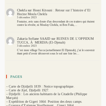
Chekfa
sur
Hosni Kitouni : Retour sur l’histoire d’El
Hocine Moula Chekfa
5 décembre 2023
Foutaise, avis sans doute d'un descendant de ces traitres qui étaient
contre la révolte, ni Moulay Chekfa, ni Ben Fiala,…
Zakaria Sofiane SAAID
sur
RUINES DE L’OPPIDUM
TUCCA, À MERDJA (El-Djenah)
3 décembre 2023
C’est mon village Tucca (actuellement El Djennah), j’ai le souvenir
étant petit d’avoir découvert sous le sol une foie les…
PAGES
– Carte de Djidjelli 1839 : Notice topographique.
– Carte de Jijel, Djidjelli 1927.
– Djidjelli : Les anciens habitants de la Citadelle (Philippe
Marçais)
– Expédition de Gigeri 1664: Position des deux camps.
– Gravure d’Estienne Vouillemont…Gigeri 1664.