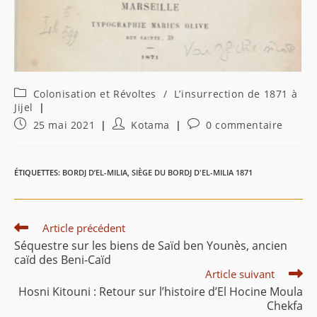
Post
Colonisation et Révoltes
/
L’insurrection de 1871 à
category:
Jijel
Publication
Auteur/autrice
Commentaires
25 mai 2021
Kotama
0 commentaire
publiée :
de
de
la
la
publication :
publication :
ÉTIQUETTES
:
BORDJ D’EL-MILIA
,
SIÈGE DU BORDJ D'EL-MILIA 1871
Read
Article précédent
more
Séquestre sur les biens de Saïd ben Younès, ancien
articles
caïd des Beni-Caïd
Article suivant
Hosni Kitouni : Retour sur l’histoire d’El Hocine Moula
Chekfa