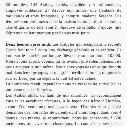
60 mobiles;
143 Arabes, spahis, cavaliers ;
5 ordonnances,
employés militaires;
27 Arabes non armés: une trentaine de
moukaires et trois
françaises, y compris madame Sergent.
Les
femmes sont enfermées dans la maison centrale, dont les volets,
clos et garnis de tôle, sont à l’épreuve de la balle, J’ajoute que
l’épreuve ne leur manque pas depuis trois jours.
Deux heures après midi.
Les Kabyles qui occupaient la redoute
Gastu font tout à coup une décharge générale et se replient.
Ils
vont sur le marché, par longue files; ils y sont au moins 10,000.
Nous avons appris, depuis, qu’ils avaient juré solennellement de
nous attaquer la nuit même. Nous envoyons des obus qui font du
mal dans leurs groupes, et malgré le terrible serment, rapporté le
soir au Bordj par un espion, la nuit est assez calme.
La confiance renaît; cependant nous ne cessons de surveiller les
mouvements des Kabyles.
Les Arabes alliés, du haut de nos murailles, les reconnaissent
tous et les accablent d’injures, à la façon des héros d’Homère,
avant d’en venir aux mains avec eux. D’autres vont jusqu’à
demander des nouvelles de parents ou d’amis. Cependant, vers 4
heures, des masses se rapprochent, nous les canardons, à 600
mètres environ, avec nos chassepots. Le canon leur envoie des