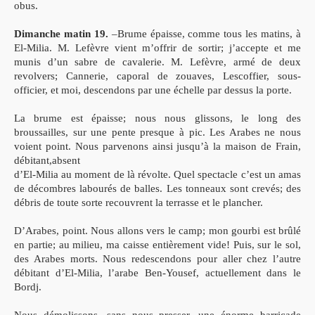
obus.
Dimanche matin 19.
–Brume épaisse, comme tous les matins, à
El-Milia. M. Lefèvre vient m’offrir de sortir; j’accepte et me
munis d’un sabre de cavalerie. M. Lefèvre, armé de deux
revolvers; Cannerie, caporal de zouaves, Lescoffier, sous-
officier, et moi, descendons par une échelle par dessus la porte.
La brume est épaisse; nous nous glissons, le long des
broussailles, sur une pente presque à pic. Les Arabes ne nous
voient point. Nous parvenons ainsi jusqu’à la maison de Frain,
débitant,absent
d’El-Milia au moment de là révolte. Quel spectacle c’est un amas
de décombres labourés de balles. Les tonneaux sont crevés; des
débris de toute sorte recouvrent la terrasse et le plancher.
D’Arabes, point. Nous allons vers le camp; mon gourbi est brûlé
en partie; au milieu, ma caisse entièrement vide! Puis, sur le sol,
des Arabes morts. Nous redescendons pour aller chez l’autre
débitant d’El-Milia, l’arabe Ben-Yousef, actuellement dans le
Bordj.