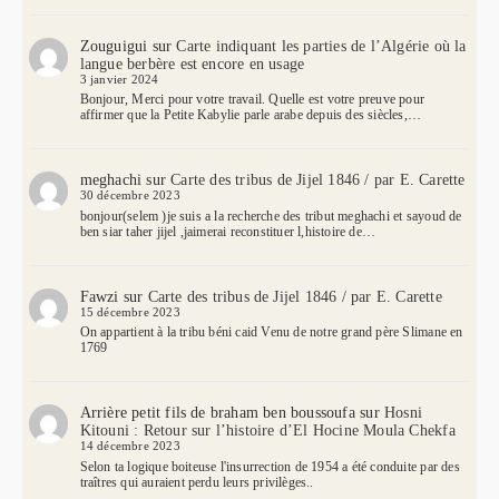
Zouguigui
sur
Carte indiquant les parties de l’Algérie où la
langue berbère est encore en usage
3 janvier 2024
Bonjour, Merci pour votre travail. Quelle est votre preuve pour
affirmer que la Petite Kabylie parle arabe depuis des siècles,…
meghachi
sur
Carte des tribus de Jijel 1846 / par E. Carette
30 décembre 2023
bonjour(selem )je suis a la recherche des tribut meghachi et sayoud de
ben siar taher jijel ,jaimerai reconstituer l,histoire de…
Fawzi
sur
Carte des tribus de Jijel 1846 / par E. Carette
15 décembre 2023
On appartient à la tribu béni caid Venu de notre grand père Slimane en
1769
Arrière petit fils de braham ben boussoufa
sur
Hosni
Kitouni : Retour sur l’histoire d’El Hocine Moula Chekfa
14 décembre 2023
Selon ta logique boiteuse l'insurrection de 1954 a été conduite par des
traîtres qui auraient perdu leurs privilèges..