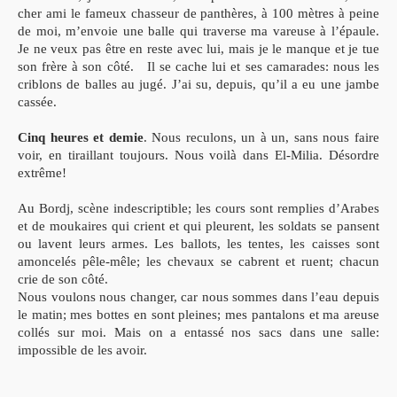
cher ami le fameux chasseur de panthères, à 100 mètres à peine
de moi, m’envoie une balle qui traverse ma vareuse à l’épaule.
Je ne veux pas être en reste avec lui, mais je le manque et je tue
son frère à son côté.
Il se cache lui et ses camarades: nous les
criblons de balles au jugé. J’ai su, depuis, qu’il a eu une jambe
cassée.
Cinq heures et demie
. Nous reculons, un à un, sans nous faire
voir, en tiraillant toujours. Nous voilà dans El-Milia. Désordre
extrême!
Au Bordj, scène indescriptible; les cours sont remplies d’Arabes
et de moukaires qui crient et qui pleurent, les soldats se pansent
ou lavent leurs armes. Les ballots, les tentes, les caisses sont
amoncelés pêle-mêle; les chevaux se cabrent et ruent; chacun
crie de son côté.
Nous voulons nous changer, car nous sommes dans l’eau depuis
le matin; mes bottes en sont pleines; mes pantalons et ma areuse
collés sur moi. Mais on a entassé nos sacs dans une salle:
impossible de les avoir.