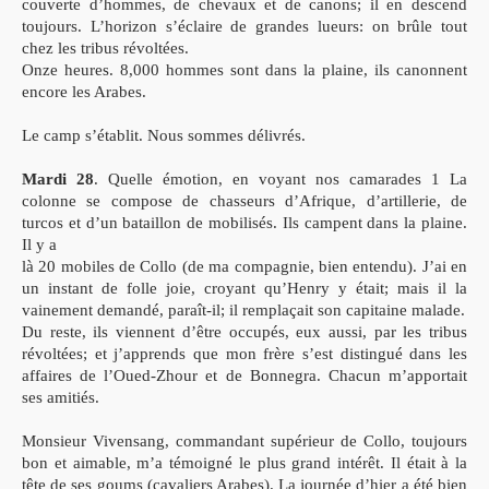
couverte d’hommes, de chevaux et de canons; il en descend
toujours. L’horizon s’éclaire de grandes lueurs: on brûle tout
chez les tribus révoltées.
Onze heures. 8,000 hommes sont dans la plaine, ils canonnent
encore les Arabes.
Le camp s’établit. Nous sommes délivrés.
Mardi 28
. Quelle émotion, en voyant nos camarades 1 La
colonne se compose de chasseurs d’Afrique, d’artillerie, de
turcos et d’un bataillon de mobilisés. Ils campent dans la plaine.
Il y a
là 20 mobiles de Collo (de ma compagnie, bien entendu). J’ai en
un instant de folle joie, croyant qu’Henry y était; mais il la
vainement demandé, paraît-il; il remplaçait son capitaine malade.
Du reste, ils viennent d’être occupés, eux aussi, par les tribus
révoltées; et j’apprends que mon frère s’est distingué dans les
affaires de l’Oued-Zhour et de Bonnegra. Chacun m’apportait
ses amitiés.
Monsieur Vivensang, commandant supérieur de Collo, toujours
bon et aimable, m’a témoigné le plus grand intérêt. Il était à la
tête de ses goums (cavaliers Arabes). La journée d’hier a été bien