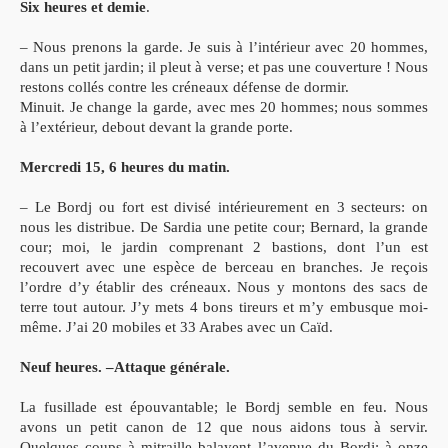
Six heures et demie
.
– Nous
prenons la garde. Je suis à l’intérieur avec 20 hommes,
dans un petit jardin; il pleut à verse; et pas une couverture ! Nous
restons collés contre les créneaux défense de dormir.
Minuit. Je change la garde, avec mes 20 hommes; nous sommes
à l’extérieur, debout devant la grande porte.
Mercredi 15, 6 heures du matin.
– Le Bordj ou fort est divisé intérieurement en 3 secteurs: on
nous les distribue. De Sardia une petite cour; Bernard, la grande
cour; moi, le jardin comprenant 2 bastions, dont l’un est
recouvert avec une espèce de berceau en branches. Je reçois
l’ordre d’y établir des créneaux. Nous y montons des sacs de
terre tout autour. J’y mets 4 bons tireurs et m’y embusque moi-
même. J’ai 20 mobiles et 33 Arabes avec un Caïd.
Neuf heures. –Attaque générale.
La fusillade est épouvantable; le Bordj semble en feu. Nous
avons un petit canon de 12 que nous aidons tous à servir.
Quelques coups à mitraille balayent l’avenue du Bordj; à onze