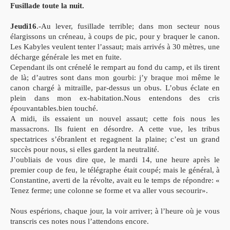
Fusillade toute la nuit.
Jeudi16
.-Au lever, fusillade terrible; dans mon secteur nous
élargissons un créneau, à coups de pic, pour y braquer le canon.
Les Kabyles veulent tenter l’assaut; mais arrivés à 30 mètres, une
décharge générale les met en fuite.
Cependant ils ont crénelé le rempart au fond du camp, et ils tirent
de là; d’autres sont dans mon gourbi: j’y braque moi même le
canon chargé à mitraille, par-dessus un obus. L’obus éclate en
plein dans mon ex-habitation.Nous entendons des cris
épouvantables.bien touché.
A midi, ils essaient un nouvel assaut; cette fois nous les
massacrons. Ils fuient en désordre. A cette vue, les tribus
spectatrices s’ébranlent et regagnent la plaine; c’est un grand
succès pour nous, si elles gardent la neutralité.
J’oubliais de vous dire que, le mardi 14, une heure après le
premier coup de feu, le télégraphe était coupé; mais le général, à
Constantine, averti de la révolte, avait eu le temps de répondre: «
Tenez ferme; une colonne se forme et va aller vous secourir».
Nous espérions, chaque jour, la voir arriver; à l’heure où je vous
transcris ces notes nous l’attendons encore.