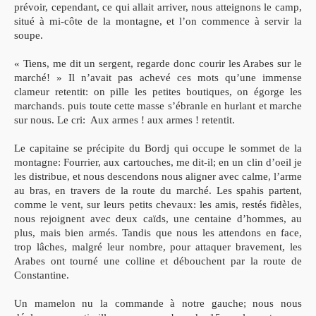
prévoir, cependant, ce qui allait arriver, nous atteignons le camp,
situé à mi-côte de la montagne, et l’on commence à servir la
soupe.
« Tiens, me dit un sergent, regarde donc courir les Arabes sur le
marché! » Il n’avait pas achevé ces mots qu’une immense
clameur retentit: on pille les petites boutiques, on égorge les
marchands. puis toute cette masse s’ébranle en hurlant et marche
sur nous. Le cri: Aux armes ! aux armes ! retentit.
Le capitaine se précipite du Bordj qui occupe le sommet de la
montagne: Fourrier, aux cartouches, me dit-il; en un clin d’oeil je
les distribue, et nous descendons nous aligner avec calme, l’arme
au bras, en travers de la route du marché.
Les spahis partent,
comme le vent, sur leurs petits chevaux: les amis, restés fidèles,
nous rejoignent avec deux caïds, une centaine d’hommes, au
plus, mais bien armés.
Tandis que nous les attendons en face,
trop lâches, malgré leur nombre, pour attaquer bravement, les
Arabes ont tourné une colline et débouchent par la route de
Constantine.
Un mamelon nu la commande à notre gauche; nous nous