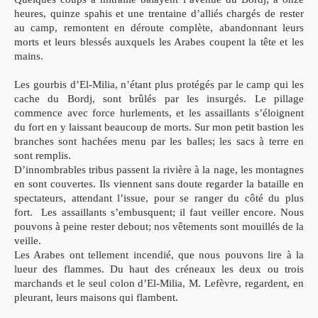
heures, quinze spahis et une trentaine d’alliés chargés de rester
au camp, remontent en déroute complète, abandonnant leurs
morts et leurs blessés auxquels les Arabes coupent la tête et les
mains.
Les gourbis d’El-Milia, n’étant plus protégés par le camp qui les
cache du Bordj, sont brûlés par les insurgés. Le pillage
commence avec force hurlements, et les assaillants s’éloignent
du fort en y laissant beaucoup de morts. Sur mon petit bastion les
branches sont hachées menu par les balles; les sacs à terre en
sont remplis.
D’innombrables tribus passent la rivière à la nage, l
es montagnes
en sont couvertes. Ils viennent sans doute regarder la bataille en
spectateurs, attendant l’issue, pour se ranger du côté du plus
fort. Les assaillants s’embusquent; il faut veiller encore. Nous
pouvons à peine rester debout; nos vêtements sont mouillés de la
veille.
Les Arabes ont tellement incendié, que nous pouvons lire à la
lueur des flammes. Du haut des créneaux les deux ou trois
marchands et le seul colon d’El-Milia, M. Lefèvre, regardent, en
pleurant, leurs maisons qui flambent.