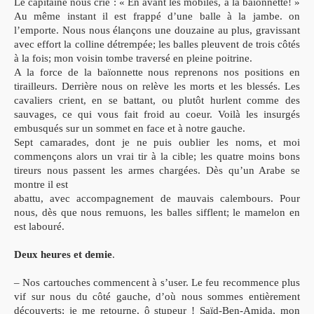
Le capitaine nous crie : « En avant les mobiles, à la baïonnette! »
Au même instant il est frappé d’une balle à la jambe. on
l’emporte.
Nous nous élançons une douzaine au plus, gravissant
avec
effort la colline détrempée; les balles pleuvent de trois côtés
à
la fois; mon voisin tombe traversé en pleine poitrine.
A la force de la baïonnette nous reprenons nos positions en
tirailleurs. Derrière nous on relève les morts et les blessés. Les
cavaliers crient, en se battant, ou plutôt hurlent comme des
sauvages, ce qui vous fait froid au coeur.
Voilà les insurgés
embusqués sur un sommet en face et à
notre gauche.
Sept camarades, dont je ne puis oublier les noms, et moi
commençons
alors un vrai tir à la cible; les quatre moins bons
tireurs
nous passent les armes chargées. Dès qu’un Arabe se
montre il est
abattu, avec accompagnement de mauvais calembours. Pour
nous, dès que nous remuons, les balles sifflent; le mamelon en
est labouré.
Deux heures et demie
.
– Nos cartouches commencent à
s’user. Le feu recommence plus
vif sur nous du côté gauche, d’où nous sommes entièrement
découverts; je me retourne, ô stupeur ! Saïd-Ben-Amida, mon