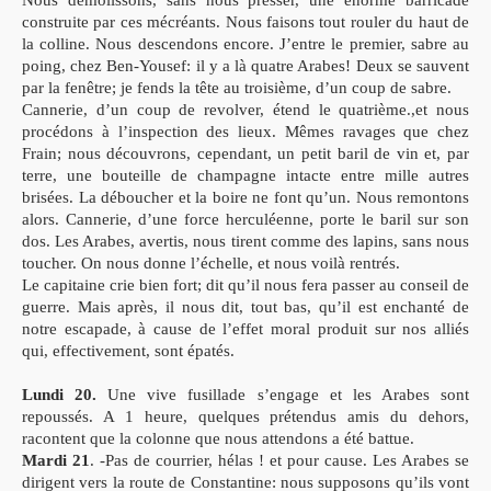
Nous démolissons, sans nous presser, une énorme barricade
construite par ces mécréants. Nous faisons tout rouler du haut de
la colline. Nous descendons encore. J’entre le premier, sabre au
poing, chez Ben-Yousef: il y a là quatre Arabes! Deux se sauvent
par la fenêtre; je fends la tête au troisième, d’un coup de sabre.
Cannerie, d’un coup de revolver, étend le quatrième.,et nous
procédons à l’inspection des lieux. Mêmes ravages que chez
Frain; nous découvrons, cependant, un petit baril de vin et, par
terre, une bouteille de champagne intacte entre mille autres
brisées. La déboucher et la boire ne font qu’un. Nous remontons
alors. Cannerie, d’une force herculéenne, porte le baril sur son
dos. Les Arabes, avertis, nous tirent comme des lapins, sans nous
toucher. On nous donne l’échelle, et nous voilà rentrés.
Le capitaine crie bien fort; dit qu’il nous fera passer au conseil de
guerre. Mais après, il nous dit, tout bas, qu’il est enchanté de
notre escapade, à cause de l’effet moral produit sur nos alliés
qui, effectivement, sont épatés.
Lundi 20.
Une vive fusillade s’engage et les Arabes sont
repoussés. A 1 heure, quelques prétendus amis du dehors,
racontent que la colonne que nous attendons a été battue.
Mardi 21
. -Pas de courrier, hélas ! et pour cause. Les Arabes se
dirigent vers la route de Constantine: nous supposons qu’ils vont