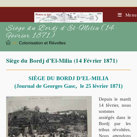
Skip
to
content
Menu
Siège du Bordj d’El-Milia (14
Février 1871)
>>
Colonisation et Révoltes
Siège du Bordj d’El-Milia (14 Février 1871)
SIÈGE DU BORDJ D’EL-MILIA
(Journal de Georges Gasc, le 25 lévrier 1871)
Depuis le mardi
14 février, nous
sommes
assiégés dans le
Bordj par les
tribus révoltées.
Nous attendons