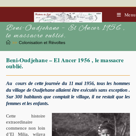
Skip
to
content
Menu
Beni-Oudjehane – El Ancer 1956 ,
le massacre oublié.
>>
Colonisation et Révoltes
Beni-Oudjehane – El Ancer 1956 , le massacre
oublié.
Au cours de cette journée du 11 mai 1956, tous les hommes
du village de Oudjehane allaient être exécutés sans exception .
Sur 300 habitants que comptait le village, il ne restait que les
femmes et les enfants.
Cette histoire
extraordinaire
commence non loin
d’El Milia, wilaya