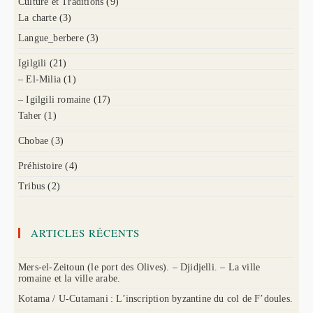
Culture et Traditions
(9)
La charte
(3)
Langue_berbere
(3)
Igilgili
(21)
– El-Milia
(1)
– Igilgili romaine
(17)
Taher
(1)
Chobae
(3)
Préhistoire
(4)
Tribus
(2)
ARTICLES RÉCENTS
Mers-el-Zeitoun (le port des Olives). – Djidjelli. – La ville
romaine et la ville arabe.
Kotama / U-Cutamani : L’inscription byzantine du col de F’doules.