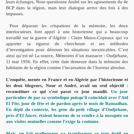
leurs échanges, Nour questionne André sur les agissements du 4e
BCP dans la région, mais leur dialogue arrive des fois à des
impasses.
Pour dépasser les crispations de la mémoire, les deux
interlocuteurs font appel à une historienne qui a beaucoup
travaillé sur la guerre d’Algérie : Claire Mauss-Copeaux qui va
apporter sa rigueur de chercheure et ses méthodes
d’investigation pour dénouer les situations inextricables. C’est
ainsi qu’est né La source, Mémoires d’un massacre : Oudjehane,
11 mai 1956. En effet, cette date demeure dans la mémoire des
habitants de la région comme l’incarnation de l’horreur absolue.
L’enquête, menée en France et en Algérie par l’historienne et
les deux blogeurs, Nour et André, avait un seul objectif :
reconstituer ce qui s’est passé ce jour maudit.
Un jour
particulier de par sa symbolique puisqu’il coïncidait avec l’Aïd
El Fitr, jour de fête et de pardon après le mois de Ramadhan.
En dépit du contexte, les gens du petit village d’Oudjehane,
près d’El Ancer, étaient heureux de se rendre à la mosquée ou
aux visites mutuelles comme l’exige la coutume.
Mais, un fait malheureux va transformer ce jour festif en