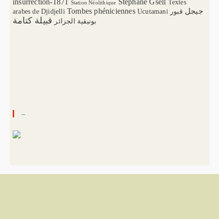
insurrection-1871
Stéphane Gsell
Textes
Station Néolithique
Tombes phéniciennes
جيجل
arabes de Djidjelli
Ucutamani
قبور
قبيلة كتامة
بونيقية الجزائر
–