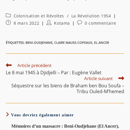
Post
Colonisation et Révoltes
/
La Révolution 1954
category:
Publication
Auteur/autrice
Commentaires
8 mars 2022
Kotama
0 commentaire
publiée :
de
de
la
la
publication :
publication :
ÉTIQUETTES
:
BENI-OUDJEHANE
,
CLAIRE MAUSS-COPEAUX
,
EL-ANCER
Read
Article précédent
more
Le 8 mai 1945 à Djidjelli – Par : Eugène Vallet
articles
Article suivant
Séquestre sur les biens de Braham ben Bou Soufa –
Tribu Ouled-M’hemed
Vous devriez également aimer
Mémoires d’un massacre : Beni-Oudjehane (El Ancer),