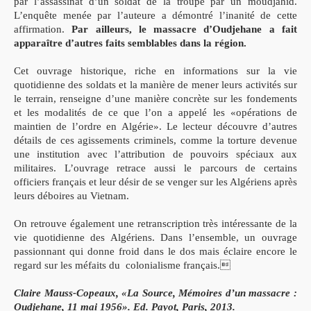
par l’assassinat d’un soldat de la troupe par un moudjahid.
L’enquête menée par l’auteure a démontré l’inanité de cette
affirmation.
Par ailleurs, le massacre d’Oudjehane a fait
apparaître d’autres faits semblables dans la région.
Cet ouvrage historique, riche en informations sur la vie
quotidienne des soldats et la manière de mener leurs activités sur
le terrain, renseigne d’une manière concrète sur les fondements
et les modalités de ce que l’on a appelé les «opérations de
maintien de l’ordre en Algérie». Le lecteur découvre d’autres
détails de ces agissements criminels, comme la torture devenue
une institution avec l’attribution de pouvoirs spéciaux aux
militaires. L’ouvrage retrace aussi le parcours de certains
officiers français et leur désir de se venger sur les Algériens après
leurs déboires au Vietnam.
On retrouve également une retranscription très intéressante de la
vie quotidienne des Algériens. Dans l’ensemble, un ouvrage
passionnant qui donne froid dans le dos mais éclaire encore le
regard sur les méfaits du colonialisme français.
Claire Mauss-Copeaux, «La Source, Mémoires d’un massacre :
Oudjehane, 11 mai 1956». Ed. Payot, Paris, 2013.