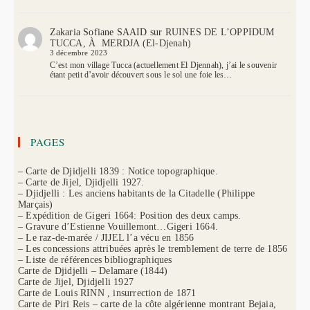
Zakaria Sofiane SAAID
sur
RUINES DE L’OPPIDUM
TUCCA, À MERDJA (El-Djenah)
3 décembre 2023
C’est mon village Tucca (actuellement El Djennah), j’ai le souvenir
étant petit d’avoir découvert sous le sol une foie les…
PAGES
– Carte de Djidjelli 1839 : Notice topographique.
– Carte de Jijel, Djidjelli 1927.
– Djidjelli : Les anciens habitants de la Citadelle (Philippe
Marçais)
– Expédition de Gigeri 1664: Position des deux camps.
– Gravure d’Estienne Vouillemont…Gigeri 1664.
– Le raz-de-marée / JIJEL l’a vécu en 1856
– Les concessions attribuées après le tremblement de terre de 1856
– Liste de références bibliographiques
Carte de Djidjelli – Delamare (1844)
Carte de Jijel, Djidjelli 1927
Carte de Louis RINN , insurrection de 1871
Carte de Piri Reis – carte de la côte algérienne montrant Bejaia,