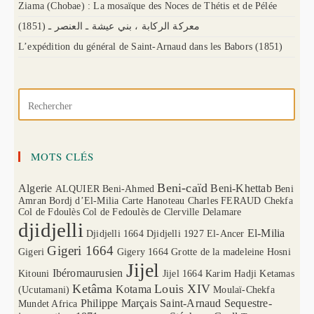
Ziama (Chobae) : La mosaïque des Noces de Thétis et de Pélée
(1851) معركة الركابة ، بني عيشة ـ العنصر ـ
L’expédition du général de Saint-Arnaud dans les Babors (1851)
MOTS CLÉS
Beni-caïd
Algerie
Beni-Khettab
ALQUIER
Beni-Ahmed
Beni
Amran
Bordj d’El-Milia
Carte Hanoteau
Charles FERAUD
Chekfa
Col de Fdoulès
Col de Fedoulès
de Clerville
Delamare
djidjelli
El-Milia
Djidjelli 1664
Djidjelli 1927
El-Ancer
Gigeri 1664
Gigeri
Gigery 1664
Grotte de la madeleine
Hosni
Jijel
Ibéromaurusien
Kitouni
Jijel 1664
Karim Hadji
Ketamas
Ketâma
Louis XIV
Kotama
(Ucutamani)
Moulaï-Chekfa
Philippe Marçais
Saint-Arnaud
Sequestre-
Mundet Africa