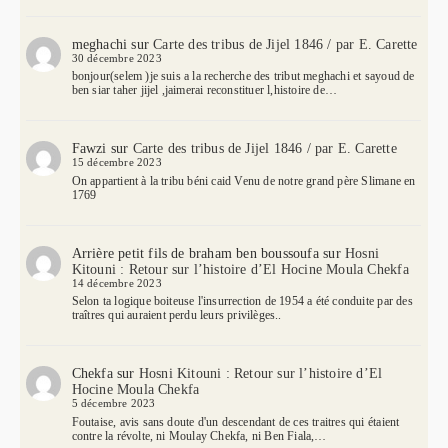
meghachi
sur
Carte des tribus de Jijel 1846 / par E. Carette
30 décembre 2023
bonjour(selem )je suis a la recherche des tribut meghachi et sayoud de
ben siar taher jijel ,jaimerai reconstituer l,histoire de…
Fawzi
sur
Carte des tribus de Jijel 1846 / par E. Carette
15 décembre 2023
On appartient à la tribu béni caid Venu de notre grand père Slimane en
1769
Arrière petit fils de braham ben boussoufa
sur
Hosni
Kitouni : Retour sur l’histoire d’El Hocine Moula Chekfa
14 décembre 2023
Selon ta logique boiteuse l'insurrection de 1954 a été conduite par des
traîtres qui auraient perdu leurs privilèges..
Chekfa
sur
Hosni Kitouni : Retour sur l’histoire d’El
Hocine Moula Chekfa
5 décembre 2023
Foutaise, avis sans doute d'un descendant de ces traitres qui étaient
contre la révolte, ni Moulay Chekfa, ni Ben Fiala,…