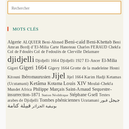
MOTS CLÉS
Beni-caïd
Algerie
Beni-Khettab
ALQUIER
Beni-Ahmed
Beni
Amran
Bordj d’El-Milia
Carte Hanoteau
Charles FERAUD
Chekfa
Col de Fdoulès
Col de Fedoulès
de Clerville
Delamare
djidjelli
El-Milia
Djidjelli 1664
Djidjelli 1927
El-Ancer
Gigeri 1664
Gigeri
Gigery 1664
Grotte de la madeleine
Hosni
Jijel
Ibéromaurusien
Kitouni
Jijel 1664
Karim Hadji
Ketamas
Ketâma
Louis XIV
Kotama
(Ucutamani)
Moulaï-Chekfa
Philippe Marçais
Saint-Arnaud
Sequestre-
Mundet Africa
insurrection-1871
Stéphane Gsell
Textes
Station Néolithique
Tombes phéniciennes
جيجل
arabes de Djidjelli
Ucutamani
قبور
قبيلة كتامة
بونيقية الجزائر