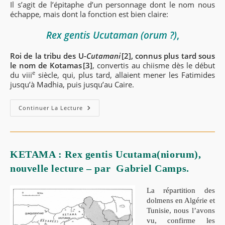
Il s’agit de l’épitaphe d’un personnage dont le nom nous
échappe, mais dont la fonction est bien claire:
R
ex
gentis Ucutaman (orum ?)
,
Roi de la tribu des U-
Cutamani
[2], connus plus tard sous
le nom de Kotamas [3]
, convertis au chiisme dès le début
e
du
viii
siècle, qui, plus tard, allaient mener les Fatimides
jusqu’à Madhia, puis jusqu’au Caire.
Kotama
Continuer La Lecture
/
U-
Cutamani :
L’inscription
Byzantine
Du
KETAMA : Rex gentis Ucutama(niorum),
Col
De
nouvelle lecture – par Gabriel Camps.
F’doules.
La répartition des
dolmens en Algérie et
Tunisie, nous l’avons
vu, confirme les