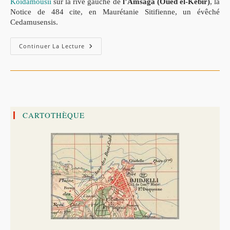
Koidamousii
sur la rive gauche de
l’Amsaga
(Oued el-Kébir)
, la
Notice de 484 cite, en Maurétanie Sitifienne, un évêché
Cedamusensis.
KETAMA
Continuer La Lecture
:
Rex
Gentis
Ucutama(niorum),
Nouvelle
Lecture
–
Par
Gabriel
CARTOTHÈQUE
Camps.