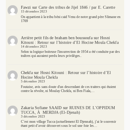
Fawzi
sur
Carte des tribus de Jijel 1846 / par E. Carette
15 décembre 2023
On appartient à la tribu béni caid Venu de notre grand père Slimane en
1769
Arrière petit fils de braham ben boussoufa
sur
Hosni
Kitouni : Retour sur l’histoire d’El Hocine Moula Chekfa
14 décembre 2023
Selon ta logique boiteuse l'insurrection de 1954 a été conduite par des
traîtres qui auraient perdu leurs privilèges..
Chekfa
sur
Hosni Kitouni : Retour sur l’histoire d’El
Hocine Moula Chekfa
5 décembre 2023
Foutaise, avis sans doute d'un descendant de ces traitres qui étaient
contre la révolte, ni Moulay Chekfa, ni Ben Fiala,…
Zakaria Sofiane SAAID
sur
RUINES DE L’OPPIDUM
TUCCA, À MERDJA (El-Djenah)
3 décembre 2023
C’est mon village Tucca (actuellement El Djennah), j’ai le souvenir
étant petit d’avoir découvert sous le sol une foie les…