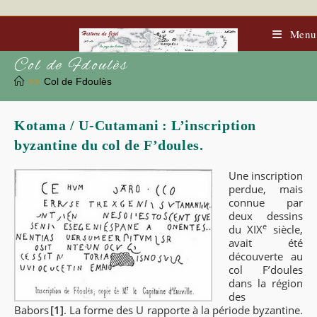
Skip
to
content
Menu
Col de Fdoulès
>>
Col de Fdoulès
Kotama / U-Cutamani : L’inscription
byzantine du col de F’doules.
Une inscription
perdue, mais
connue par
deux dessins
e
du
XIX
siècle,
avait été
découverte au
col F’doules
dans la région
des
Babors
[1]
. La forme des U rapporte à la période byzantine.