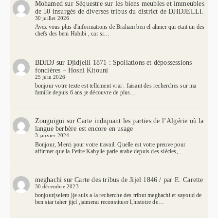
Mohamed
sur
Séquestre sur les biens meubles et immeubles
de 50 insurgés de diverses tribus du district de DJIDJELLI.
30 juillet 2026
Avez vous plus d'informations de Braham ben el ahmer qui etait un des
chefs des beni Habibi , car si…
BDJDJ
sur
Djidjelli 1871 : Spoliations et dépossessions
foncières – Hosni Kitouni
25 juin 2026
bonjour votre texte est tellement vrai : faisant des recherches sur ma
famille depuis 6 ans je découvre de plus…
Zouguigui
sur
Carte indiquant les parties de l’Algérie où la
langue berbère est encore en usage
3 janvier 2024
Bonjour, Merci pour votre travail. Quelle est votre preuve pour
affirmer que la Petite Kabylie parle arabe depuis des siècles,…
meghachi
sur
Carte des tribus de Jijel 1846 / par E. Carette
30 décembre 2023
bonjour(selem )je suis a la recherche des tribut meghachi et sayoud de
ben siar taher jijel ,jaimerai reconstituer l,histoire de…