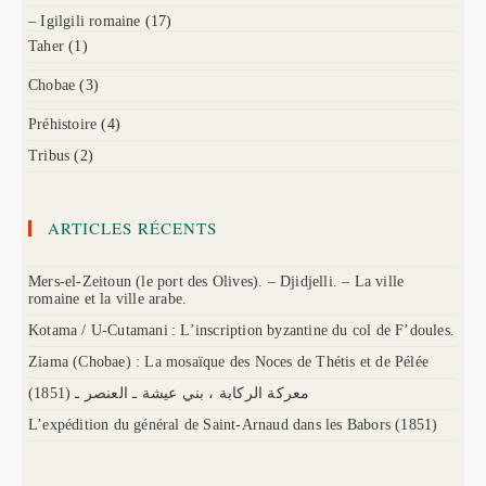
– Igilgili romaine
(17)
Taher
(1)
Chobae
(3)
Préhistoire
(4)
Tribus
(2)
ARTICLES RÉCENTS
Mers-el-Zeitoun (le port des Olives). – Djidjelli. – La ville
romaine et la ville arabe.
Kotama / U-Cutamani : L’inscription byzantine du col de F’doules.
Ziama (Chobae) : La mosaïque des Noces de Thétis et de Pélée
(1851) معركة الركابة ، بني عيشة ـ العنصر ـ
L’expédition du général de Saint-Arnaud dans les Babors (1851)