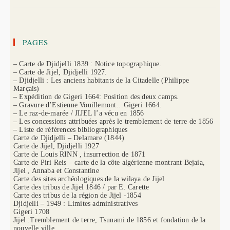
PAGES
– Carte de Djidjelli 1839 : Notice topographique.
– Carte de Jijel, Djidjelli 1927.
– Djidjelli : Les anciens habitants de la Citadelle (Philippe
Marçais)
– Expédition de Gigeri 1664: Position des deux camps.
– Gravure d’Estienne Vouillemont…Gigeri 1664.
– Le raz-de-marée / JIJEL l’a vécu en 1856
– Les concessions attribuées après le tremblement de terre de 1856
– Liste de références bibliographiques
Carte de Djidjelli – Delamare (1844)
Carte de Jijel, Djidjelli 1927
Carte de Louis RINN , insurrection de 1871
Carte de Piri Reis – carte de la côte algérienne montrant Bejaia,
Jijel , Annaba et Constantine
Carte des sites archéologiques de la wilaya de Jijel
Carte des tribus de Jijel 1846 / par E. Carette
Carte des tribus de la région de Jijel -1854
Djidjelli – 1949 : Limites administratives
Gigeri 1708
Jijel :Tremblement de terre, Tsunami de 1856 et fondation de la
nouvelle ville