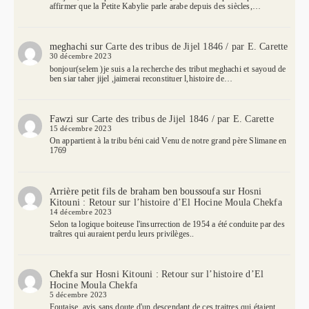
affirmer que la Petite Kabylie parle arabe depuis des siècles,…
meghachi
sur
Carte des tribus de Jijel 1846 / par E. Carette
30 décembre 2023
bonjour(selem )je suis a la recherche des tribut meghachi et sayoud de
ben siar taher jijel ,jaimerai reconstituer l,histoire de…
Fawzi
sur
Carte des tribus de Jijel 1846 / par E. Carette
15 décembre 2023
On appartient à la tribu béni caid Venu de notre grand père Slimane en
1769
Arrière petit fils de braham ben boussoufa
sur
Hosni
Kitouni : Retour sur l’histoire d’El Hocine Moula Chekfa
14 décembre 2023
Selon ta logique boiteuse l'insurrection de 1954 a été conduite par des
traîtres qui auraient perdu leurs privilèges..
Chekfa
sur
Hosni Kitouni : Retour sur l’histoire d’El
Hocine Moula Chekfa
5 décembre 2023
Foutaise, avis sans doute d'un descendant de ces traitres qui étaient