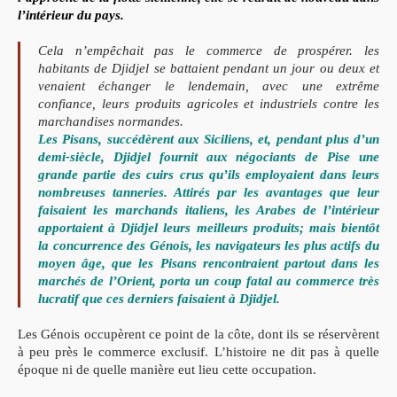
l’intérieur du pays.
Cela n’empêchait pas le com
merce de prospérer. les
habitants de
Djid
jel
se battaient pendant un jour ou deux et
venaient échanger le lendemain, avec une extrême
con
fi
ance, leurs pro
duits agricoles et industriels contre les
marchandises normandes.
Les Pisans, succédèrent aux Siciliens, et,
pendant plus d’un
demi-siècle, Djidjel fournit aux négociants de Pise
une
grande partie des cuirs crus qu’ils employaient dans leurs
nombreu
ses tanneries. Attirés par les avantages que leur
faisaient les marchands
italiens, les Arabes de l’intérieur
apportaient à Djidjel leurs meilleurs
produits; mais bientôt
la concurrence des Génois, les navigateurs les plus
actifs du
moyen âge, que les Pisans rencontraient partout dans les
mar
chés de l’Orient, porta un coup fatal au commerce très
lucratif que ces
derniers faisaient à Djidjel.
Les Génois occupèrent ce point de la côte,
dont ils se réservèrent
à peu près le commerce exclusif.
L’histoire ne dit pas à quelle
époque ni de quelle manière eut
lieu cette occupation.