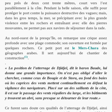
peu prés de deux cent trente mètres, court vers
l’est
parallèlement à la côte. Pendant la belle saison, elle suf
fi
t pour
pro
téger le port contre la puissance destructive des vagues; mais,
dans les
gros temps, la mer, se précipitant avec la plus grande
violence entre les
rochers et entraînant avec elle des pierres
mouvantes, ne permet pas aux
navires de séjourner dans la rade.
Au nord-ouest de la presqu’île, on remarque une crique assez
profonde avec une plage commode; son ouverture est formée par
quel
ques rochers. Ce petit port est
le
Mers-Chara
des
géographes arabes. Il
sert aujourd’hui de chantier de
(1)
construction
.
.
« La position de l’atterrage de Djidjel, dit le baron Baude, lui
donne une grande importance. On n’est pas obligé d’aller le
chercher,
comme ceux de Bougie et de Stora, au fond des baies
où les caprices
des vents mettent continuellement en défaut la
vigilance des naviga
teurs. Placé sur un des saillants de la côte,
il est sur le passage des vents
réguliers du large, et les bâtiments
y trouvent un abri, sans presque se
détourner de leur route.»
Ce furent sans doute ces qualités de l’atterrage
de Djidjel, ainsi