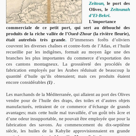
Zeitoun
,
le port des
Olives, le
Zeitounah
d’El-
Bekri
.
L’importance
commerciale de ce petit port, qui sert au débou
ché des
produits de la riche vallée de l’
Oued-Zhour
(la rivière
fl
eurie),
était autrefois très grande
.
D’immenses forêts d’oliviers
couvrent les
diverses chaînes et contre-forts de l’Atlas, et l’huile
recueillie par les
indigènes, formait au moyen âge une des
branches les plus importan
tes du commerce d’exportation des
ces cantons montagneux
. La grossièreté des procédés de
fabrication employés par les Arabes
réduisait de beaucoup la
quantité d’huile qu’ils obtenaient; mais ces
produits étaient
encore considérables
(1)
.
Les marchands de la Méditerranée, qui allaient au port des
Olives
vendre pour de l’huile des draps, des toiles et d’autres objets
manufacturés, retiraient de ce commerce d’échange de grands
avanta
ges; mais cette huile mal travaillée, d’un goût très âcre et
d’une odeur
insupportable, ne pouvait être employée que pour la
fabrication des
savons. Au commencement du dix-septième
siècle, les huiles de la
Kabylie approvisionnaient en grande