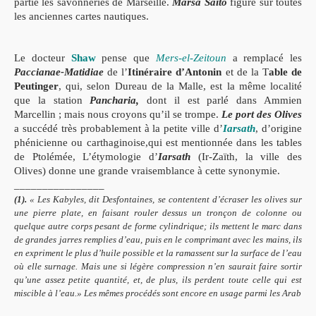
partie les savonneries de Mar
seille.
Marsa Saito
fi
gure sur toutes
les anciennes cartes nautiques.
Le docteur
Shaw
pense que
Mers-el-Zeitoun
a remplacé les
Paccianae-Matidiae
de l’
Itinéraire d’Antonin
et de la T
able de
Peu
tinger
, qui, selon Dureau de la Malle, est la même localité
que la sta
tion
Pancharia
,
dont il est parlé dans Ammien
Marcellin ; mais nous
croyons qu’il se trompe.
Le port des Olives
a succédé très probable
ment à la petite ville
d’
Iarsath
, d’o
rigine
phénicienne ou carthaginoise,qui est mentionnée dans les tables
de Ptolémée, L’étymologie d’
Iarsath
(Ir-Zaïth, la ville des
Olives) donne une grande vraisemblance à cette synonymie.
________________
(1).
« Les Kabyles, dit Desfontaines, se contentent d’écraser les olives sur
une pierre
plate, en faisant rouler dessus un tronçon de colonne ou
quelque autre corps pesant de forme
cylindrique; ils mettent le marc dans
de grandes jarres remplies d’eau, puis en le comprimant
avec les mains, ils
en expriment le plus d’huile possible et la ramassent sur la surface de l’eau
où elle surnage. Mais une si légère compression n’en saurait faire sortir
qu’une assez petite
quantité, et, de plus, ils perdent toute celle qui est
miscible à l’eau.» Les mêmes procédés sont
encore en usage parmi les Arab