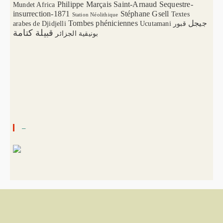
Philippe Marçais
Saint-Arnaud
Sequestre-
Mundet Africa
insurrection-1871
Stéphane Gsell
Textes
Station Néolithique
Tombes phéniciennes
جيجل
arabes de Djidjelli
Ucutamani
قبور
قبيلة كتامة
بونيقية الجزائر
–