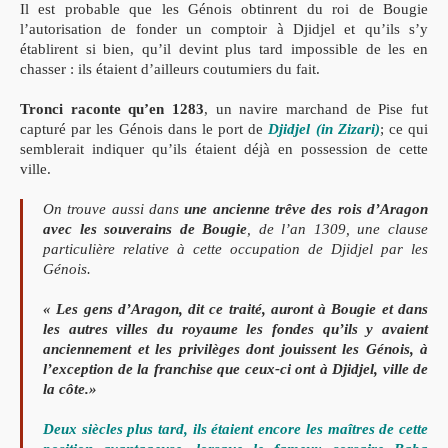
Il est probable que les Génois obtinrent du roi de
Bougie
l’autorisation de fonder un comptoir à Djidjel et qu’ils s’y
établi
rent si bien, qu’il devint plus tard impossible de les en
chasser : ils étaient
d’ailleurs coutumiers du fait.
Tronci raconte qu’en 1283
, un navire mar
chand de Pise fut
capturé par les Génois dans le port de
Djidjel (
in Zizari
)
;
ce qui
semblerait indiquer qu’ils étaient déjà en possession de cette
ville.
On trouve aussi dans
une ancienne
trêve
des rois d’Aragon
avec les souverains de Bougie
, de l’an 1309, une clause
particulière rela
tive à cette occupation de Djidjel par les
Génois.
« Les gens d’Aragon,
dit ce traité, auront à Bougie et dans
les autres villes du royaume les
fondes qu’ils y avaient
anciennement et les privilèges dont jouissent les
Génois, à
l’exception de la franchise que ceux-ci ont à Djidjel, ville de
la
côte.»
Deux siècles plus tard, ils étaient encore les maîtres de cette