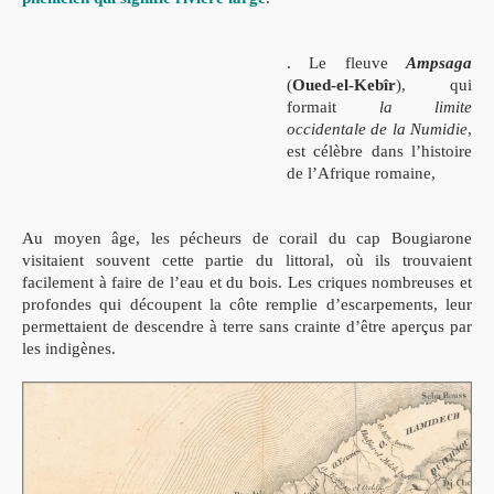
. Le
fl
euve
Ampsaga
(
Oued-el-Kebîr
), qui
for
mait
la limite
occidentale de la Numidie
,
est célèbre dans l’histoire
de
l’Afrique romaine,
Au moyen âge, les pécheurs de corail du cap Bougiarone
visi
taient souvent cette partie du littoral, où ils trouvaient
facilement à faire
de l’eau et du bois. Les criques nombreuses et
profondes qui découpent
la côte remplie d’escarpements, leur
permettaient de descendre à terre
sans crainte d’être aperçus par
les indigènes.