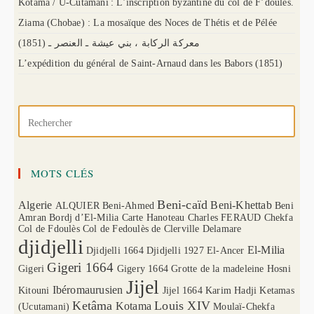
Kotama / U-Cutamani : L’inscription byzantine du col de F’doules.
Ziama (Chobae) : La mosaïque des Noces de Thétis et de Pélée
(1851) معركة الركابة ، بني عيشة ـ العنصر ـ
L’expédition du général de Saint-Arnaud dans les Babors (1851)
MOTS CLÉS
Beni-caïd
Algerie
Beni-Khettab
ALQUIER
Beni-Ahmed
Beni
Amran
Bordj d’El-Milia
Carte Hanoteau
Charles FERAUD
Chekfa
Col de Fdoulès
Col de Fedoulès
de Clerville
Delamare
djidjelli
El-Milia
Djidjelli 1664
Djidjelli 1927
El-Ancer
Gigeri 1664
Gigeri
Gigery 1664
Grotte de la madeleine
Hosni
Jijel
Ibéromaurusien
Kitouni
Jijel 1664
Karim Hadji
Ketamas
Ketâma
Louis XIV
Kotama
(Ucutamani)
Moulaï-Chekfa