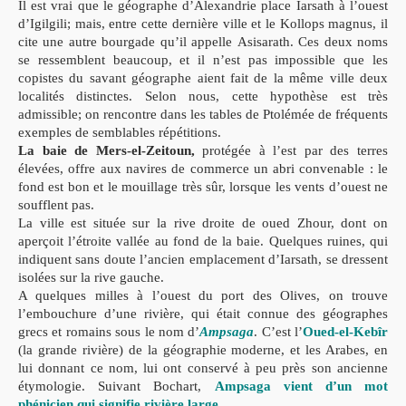
Il est vrai que le géographe d’Alexandrie place Iarsath à
l’ouest
d’
Igilgili;
mais, entre cette dernière ville et le
Kollops magnus,
il
cite une autre bourgade qu’il appelle
Asisarath
. Ces deux noms
se res
semblent beaucoup, et il n’est pas impossible que les
copistes du savant
géographe aient fait de la même ville deux
localités distinctes. Selon
nous, cette hypothèse est très
admissible; on rencontre dans les tables de
Ptolémée de fréquents
exemples de semblables répétitions.
La baie de Mers-el-Zeitoun,
protégée à l’est par des terres
élevées, offre aux navires de commerce un abri convenable : le
fond est
bon et le mouillage très sûr, lorsque les vents d’ouest ne
souf
fl
ent pas.
La ville est située sur la rive droite de oued Zhour, dont on
aperçoit l’étroite
vallée au fond de la baie. Quelques ruines, qui
indiquent sans doute l’an
cien emplacement d’Iarsath, se dressent
isolées sur la rive gauche.
A quelques milles à l’ouest du port des Olives, on trouve
l’em
bouchure d’une rivière, qui était connue des géographes
grecs et romains
sous le nom d’
Ampsaga
. C’est l’
Oued-el-Kebîr
(la grande rivière) de la
géographie moderne, et les Arabes, en
lui donnant ce nom, lui ont con
servé à peu près son ancienne
étymologie. Suivant Bochart,
Ampsaga
vient d’un mot
phénicien qui signi
fi
e rivière large
.