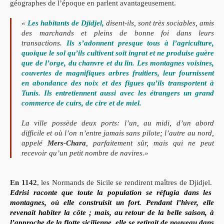
géogra
phes de l’époque en parlent avantageusement.
«
Les habitants de Djidjel,
disent-ils, sont très sociables, amis
des marchands et pleins de bonne foi
dans leurs
transactions.
Ils s’adonnent presque tous à l’agriculture,
quoi
que le sol qu’ils cultivent soit ingrat et ne produise guère
que de l’orge,
du chanvre et du lin. Les montagnes voisines,
couvertes de magni
fi
ques
arbres fruitiers, leur fournissent
en abondance des noix et des
fi
gues
qu’ils transportent à
Tunis. Ils entretiennent aussi avec les étrangers un
grand
commerce de cuirs, de cire et de miel.
La ville possède deux ports:
l’un, au midi, d’un abord
dif
fi
cile et où l’on n’entre jamais sans pilote;
l’autre au nord,
appelé
Mers-Chara
,
parfaitement sûr, mais qui ne peut
recevoir qu’un petit nombre de navires.»
En 1142
, les Normands de Sicile se rendirent maîtres de Djid
jel.
Edrisi raconte que toute la population se réfugia dans les
montagnes,
où elle construisit un fort. Pendant l’hiver, elle
revenait habiter la côte ;
mais, au retour de la belle saison, à
l’approche de la
fl
otte sicilienne, elle se retirait de nouveau dans