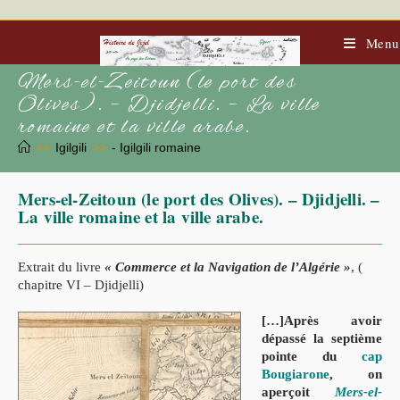
Skip
to
content
Menu
Mers-el-Zeitoun (le port des
Olives). – Djidjelli. – La ville
romaine et la ville arabe.
>>
Igilgili
>>
- Igilgili romaine
Mers-el-Zeitoun (le port des Olives). – Djidjelli. –
La ville romaine et la ville arabe.
Extrait du livre
« Commerce et la Navigation de l’Algérie »
, (
chapitre VI – Djidjelli)
[…]Après avoir
dépassé la septième
pointe du
cap
Bougiarone
,
on
aperçoit
Mers-el-