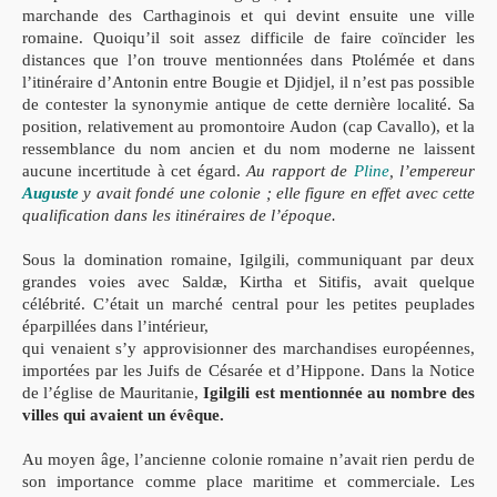
marchande des Carthaginois et qui devint ensuite une ville
romaine.
Quoiqu’il soit assez dif
fi
cile de faire coïncider les
distances que l’on
trouve mentionnées dans Ptolémée et dans
l’itinéraire d’Antonin entre
Bougie et Djidjel, il n’est pas possible
de contester la synonymie antique
de cette dernière localité. Sa
position, relativement au promontoire
Audon
(cap Cavallo), et la
ressemblance du nom ancien et du nom moderne ne
laissent
aucune incertitude à cet égard.
Au rapport de
Pline
, l’empereur
Auguste
y avait fondé une colonie ; elle
fi
gure en effet avec cette
quali
fi
cation dans les itinéraires de l’époque.
Sous la domination romaine,
Igilgili
, communiquant par deux
grandes voies avec
Saldæ, Kirtha et Siti
fis
, avait quelque
célébrité. C’était
un marché central pour les petites peuplades
éparpillées dans l’intérieur,
qui venaient s’y approvisionner des marchandises européennes,
importées
par les Juifs de Césarée et d’Hippone. Dans la Notice
de l’église de Mauri
tanie,
Igilgili
est mentionnée au nombre des
villes qui avaient un évêque.
Au moyen âge, l’ancienne colonie romaine n’avait rien perdu
de
son importance comme place maritime et commerciale.
Les