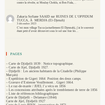
contre la révolte, ni Moulay Chekfa, ni Ben Fiala,…
Zakaria Sofiane SAAID
sur
RUINES DE L’OPPIDUM
TUCCA, À MERDJA (El-Djenah)
3 décembre 2023
C’est mon village Tucca (actuellement El Djennah), j’ai le souvenir
étant petit d’avoir découvert sous le sol une foie les…
PAGES
– Carte de Djidjelli 1839 : Notice topographique.
– Carte de Jijel, Djidjelli 1927.
– Djidjelli : Les anciens habitants de la Citadelle (Philippe
Marçais)
– Expédition de Gigeri 1664: Position des deux camps.
– Gravure d’Estienne Vouillemont…Gigeri 1664.
– Le raz-de-marée / JIJEL l’a vécu en 1856
– Les concessions attribuées après le tremblement de terre de 1856
– Liste de références bibliographiques
Carte de Djidjelli – Delamare (1844)
Carte de Jijel, Djidjelli 1927
Carte de Louis RINN , insurrection de 1871