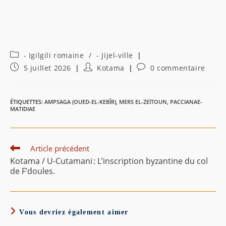
Post
- Igilgili romaine
/
- Jijel-ville
category:
Publication
Auteur/autrice
Commentaires
5 juillet 2026
Kotama
0 commentaire
publiée :
de
de
la
la
publication :
publication :
ÉTIQUETTES
:
AMPSAGA (OUED-EL-KEBÎR)
,
MERS EL-ZEÏTOUN
,
PACCIANAE-
MATIDIAE
Read
Article précédent
more
Kotama / U-Cutamani : L’inscription byzantine du col
articles
de F’doules.
Vous devriez également aimer