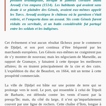
posi
tion avantageuse, lorsque le fameux corsaire Baba
Aroudj s’en empara
(1514). Les habitants qui avaient sans
doute à se plaindre des Génois,
avaient eux-mêmes appelé
les Turcs. Aroudj assiégea le château où la
garnison s’était
retirée, et l’emporta dans un assaut. Six cents Génois
furent
réduits en servitude, et un butin considérable fut partagé
entre les
soldats et les indigènes.
Cet événement n’eut aucun résultat fâcheux pour le commerce
de Djidjel, et son port continua d’être fréquenté par les
marchands
européens. Les Génois eux-mêmes ne craignirent pas
de s’y montrer de
nouveau; mais les négociants de Marseille, au
rapport de Gramaye, y fai
saient à cette époque les meilleures
affaires; ils en tiraient principalement
de la cire et des cuirs.
L’expédition du duc de Beaufort, en 1664, mit un
terme à cette
prospérité commerciale.
La ville de Djidjel est bâtie sur une pointe de terre qui se
pro
longe vers le nord. Le port, qui
ressemble à celui de Tripoli
de Barbarie
,
est défendu contre les vents d’ouest par la
presqu’île; mais, du côté du
large, il n’est qu’imparfaitement
couvert par une ligne de rochers. Cette
chaîne d’îlots, longue à