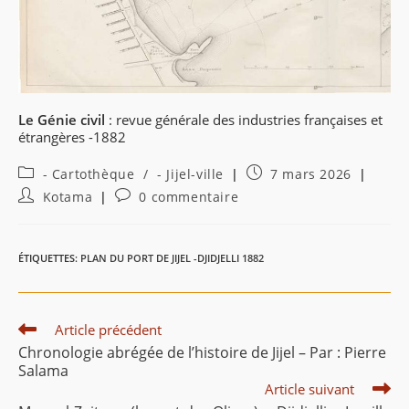
Le Génie civil
: revue générale des industries françaises et
étrangères -1882
Post
Publication
- Cartothèque
/
- Jijel-ville
7 mars 2026
category:
publiée :
Auteur/autrice
Commentaires
Kotama
0 commentaire
de
de
la
la
publication :
publication :
ÉTIQUETTES
:
PLAN DU PORT DE JIJEL -DJIDJELLI 1882
Read
Article précédent
more
Chronologie abrégée de l’histoire de Jijel – Par : Pierre
articles
Salama
Article suivant