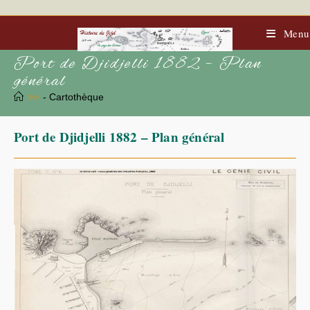
Skip
to
content
Menu
Port de Djidjelli 1882 – Plan
général
>>
- Cartothèque
Port de Djidjelli 1882 – Plan général