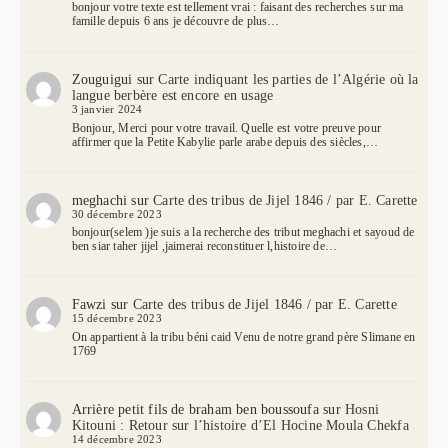
bonjour votre texte est tellement vrai : faisant des recherches sur ma
famille depuis 6 ans je découvre de plus…
Zouguigui
sur
Carte indiquant les parties de l’Algérie où la
langue berbère est encore en usage
3 janvier 2024
Bonjour, Merci pour votre travail. Quelle est votre preuve pour
affirmer que la Petite Kabylie parle arabe depuis des siècles,…
meghachi
sur
Carte des tribus de Jijel 1846 / par E. Carette
30 décembre 2023
bonjour(selem )je suis a la recherche des tribut meghachi et sayoud de
ben siar taher jijel ,jaimerai reconstituer l,histoire de…
Fawzi
sur
Carte des tribus de Jijel 1846 / par E. Carette
15 décembre 2023
On appartient à la tribu béni caid Venu de notre grand père Slimane en
1769
Arrière petit fils de braham ben boussoufa
sur
Hosni
Kitouni : Retour sur l’histoire d’El Hocine Moula Chekfa
14 décembre 2023