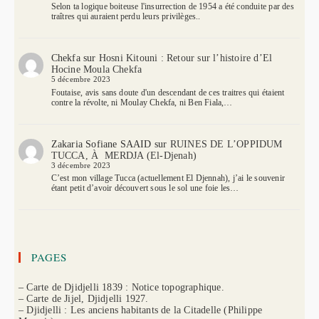
Selon ta logique boiteuse l'insurrection de 1954 a été conduite par des
traîtres qui auraient perdu leurs privilèges..
Chekfa
sur
Hosni Kitouni : Retour sur l’histoire d’El
Hocine Moula Chekfa
5 décembre 2023
Foutaise, avis sans doute d'un descendant de ces traitres qui étaient
contre la révolte, ni Moulay Chekfa, ni Ben Fiala,…
Zakaria Sofiane SAAID
sur
RUINES DE L’OPPIDUM
TUCCA, À MERDJA (El-Djenah)
3 décembre 2023
C’est mon village Tucca (actuellement El Djennah), j’ai le souvenir
étant petit d’avoir découvert sous le sol une foie les…
PAGES
– Carte de Djidjelli 1839 : Notice topographique.
– Carte de Jijel, Djidjelli 1927.
– Djidjelli : Les anciens habitants de la Citadelle (Philippe