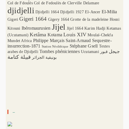
Col de Fdoulès
Col de Fedoulès
de Clerville
Delamare
djidjelli
El-Milia
Djidjelli 1664
Djidjelli 1927
El-Ancer
Gigeri 1664
Gigeri
Gigery 1664
Grotte de la madeleine
Hosni
Jijel
Ibéromaurusien
Kitouni
Jijel 1664
Karim Hadji
Ketamas
Ketâma
Louis XIV
Kotama
(Ucutamani)
Moulaï-Chekfa
Philippe Marçais
Saint-Arnaud
Sequestre-
Mundet Africa
insurrection-1871
Stéphane Gsell
Textes
Station Néolithique
Tombes phéniciennes
جيجل
arabes de Djidjelli
Ucutamani
قبور
قبيلة كتامة
بونيقية الجزائر
–