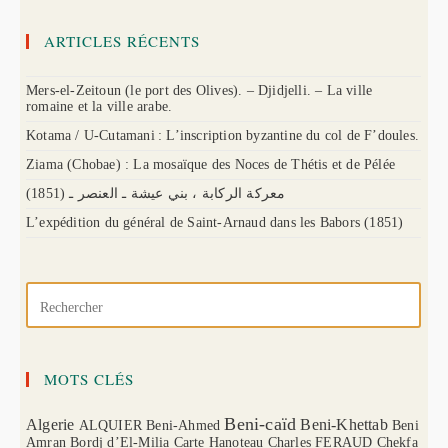
ARTICLES RÉCENTS
Mers-el-Zeitoun (le port des Olives). – Djidjelli. – La ville
romaine et la ville arabe.
Kotama / U-Cutamani : L’inscription byzantine du col de F’doules.
Ziama (Chobae) : La mosaïque des Noces de Thétis et de Pélée
(1851) معركة الركابة ، بني عيشة ـ العنصر ـ
L’expédition du général de Saint-Arnaud dans les Babors (1851)
MOTS CLÉS
Beni-caïd
Algerie
Beni-Khettab
ALQUIER
Beni-Ahmed
Beni
Amran
Bordj d’El-Milia
Carte Hanoteau
Charles FERAUD
Chekfa