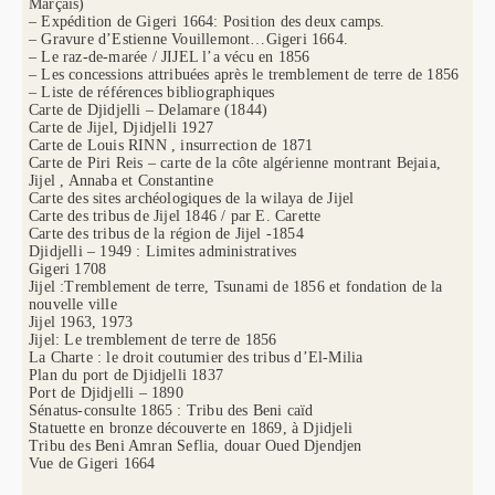
Marçais)
– Expédition de Gigeri 1664: Position des deux camps.
– Gravure d’Estienne Vouillemont…Gigeri 1664.
– Le raz-de-marée / JIJEL l’a vécu en 1856
– Les concessions attribuées après le tremblement de terre de 1856
– Liste de références bibliographiques
Carte de Djidjelli – Delamare (1844)
Carte de Jijel, Djidjelli 1927
Carte de Louis RINN , insurrection de 1871
Carte de Piri Reis – carte de la côte algérienne montrant Bejaia,
Jijel , Annaba et Constantine
Carte des sites archéologiques de la wilaya de Jijel
Carte des tribus de Jijel 1846 / par E. Carette
Carte des tribus de la région de Jijel -1854
Djidjelli – 1949 : Limites administratives
Gigeri 1708
Jijel :Tremblement de terre, Tsunami de 1856 et fondation de la
nouvelle ville
Jijel 1963, 1973
Jijel: Le tremblement de terre de 1856
La Charte : le droit coutumier des tribus d’El-Milia
Plan du port de Djidjelli 1837
Port de Djidjelli – 1890
Sénatus-consulte 1865 : Tribu des Beni caïd
Statuette en bronze découverte en 1869, à Djidjeli
Tribu des Beni Amran Seflia, douar Oued Djendjen
Vue de Gigeri 1664