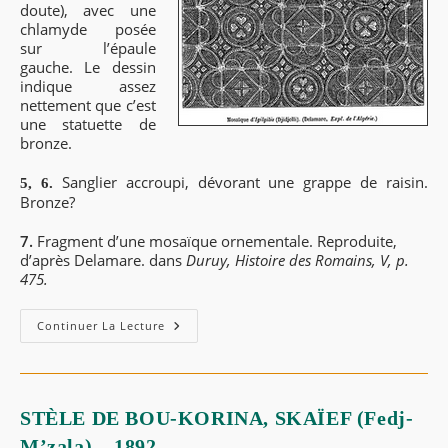
doute), avec une
chlamyde posée
sur l’épaule
gauche. Le dessin
indique assez
nettement que c’est
une statuette de
bronze.
Sanglier accroupi, dévorant une grappe de raisin.
5, 6.
Bronze?
7.
Fragment d’une mosaïque ornementale. Reproduite,
d’après Delamare. dans
Duruy, Histoire des Romains, V, p.
475.
Continuer La Lecture
STÈLE DE BOU-KORINA, SKAÏEF (Fedj-
M’zala) – 1892