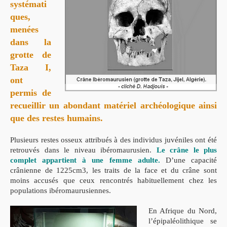
systémati
ques,
menées
dans la
grotte de
Taza I
,
ont
permis de
recueillir un abondant matériel archéologique ainsi
que des
restes humains.
Plusieurs restes osseux attribués à des individus juvéniles ont été
retrouvés dans le niveau ibéromaurusien.
Le crâne le plus
complet appartient à une femme adulte.
D’une capacité
crânienne de 1225cm3, les traits de la face et du crâne sont
moins accusés que ceux rencontrés habituellement chez les
populations ibéromaurusiennes.
En Afrique du Nord,
l’épipaléolithique se