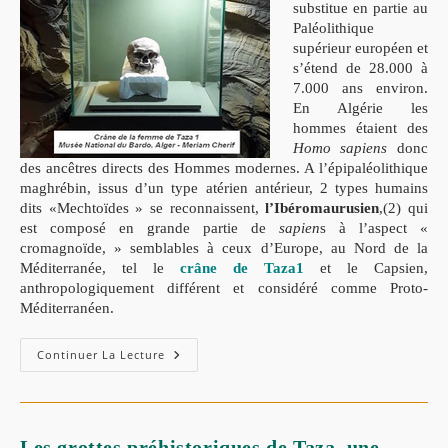
substitue en partie au
Paléolithique
supérieur européen et
s’étend de 28.000 à
7.000 ans environ.
En Algérie les
hommes étaient des
Homo sapiens
donc
des ancêtres directs des Hommes modernes. A l’épipaléolithique
maghrébin, issus d’un type atérien antérieur, 2 types humains
dits «Mechtoïdes » se reconnaissent,
l’Ibéromaurusien
,(2) qui
est composé en grande partie de
sapien
s à l’aspect «
cromagnoïde, » semblables à ceux d’Europe, au Nord de la
Méditerranée, tel le
crâne de Taza1
et le Capsien,
anthropologiquement différent et considéré comme Proto-
Méditerranéen.
Continuer La Lecture
Les grottes préhistoriques de Taza, une