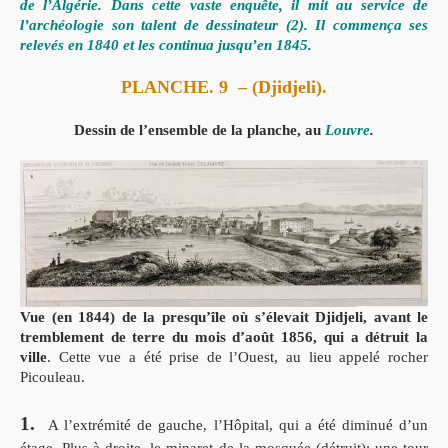
de l’Algérie. Dans cette vaste enquête, il mit au service de
l’archéologie son talent de dessinateur (2). Il commença ses
relevés en 1840 et les continua jusqu’en 1845.
PLANCHE. 9
–
(Djidjeli).
Dessin de l’ensemble de la planche, au
Louvre
.
Vue (en 1844) de la presqu’île où s’élevait Djidjeli, avant le
tremblement de terre du mois d’août 1856, qui a détruit la
ville
. Cette vue a été prise de l’Ouest, au lieu appelé rocher
Picouleau.
1.
A l’extrémité de gauche, l’Hôpital, qui a été diminué d’un
étage.
Plus à droite, le minaret de la mosquée (détruit); une tour