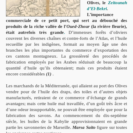
Olives, le
Zeitounah
d’El-
Bekri
.
L’importance
commerciale de ce petit port, qui sert au débou
ché des
produits de la riche vallée de l’
Oued-Zhour
(la rivière
fl
eurie),
était autrefois très grande
.
D’immenses forêts d’oliviers
couvrent les
diverses chaînes et contre-forts de l’Atlas, et l’huile
recueillie par les
indigènes, formait au moyen âge une des
branches les plus importan
tes du commerce d’exportation des
ces cantons montagneux
. La grossièreté des procédés de
fabrication employés par les Arabes
réduisait de beaucoup la
quantité d’huile qu’ils obtenaient; mais ces
produits étaient
encore considérables
(1)
.
Les marchands de la Méditerranée, qui allaient au port des
Olives
vendre pour de l’huile des draps, des toiles et d’autres objets
manufacturés, retiraient de ce commerce d’échange de grands
avanta
ges; mais cette huile mal travaillée, d’un goût très âcre et
d’une odeur
insupportable, ne pouvait être employée que pour la
fabrication des
savons. Au commencement du dix-septième
siècle, les huiles de la
Kabylie approvisionnaient en grande
partie les savonneries de Mar
seille.
Marsa Saito
fi
gure sur toutes