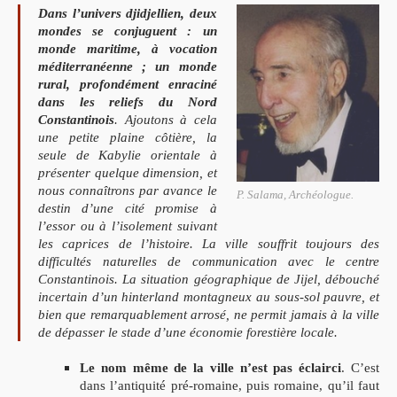
Dans l’univers djidjellien, deux
mondes se conjuguent : un
monde maritime, à vocation
méditerranéenne ; un monde
rural, profondément enraciné
dans les reliefs du Nord
Constantinois
. Ajoutons à cela
une petite plaine côtière, la
seule de Kabylie orientale à
présenter quelque dimension, et
nous connaîtrons par avance le
P. Salama, Archéologue.
destin d’une cité promise à
l’essor ou à l’isolement suivant
les caprices de l’histoire. La ville souffrit toujours des
difficultés naturelles de communication avec le centre
Constantinois. La situation géographique de Jijel, débouché
incertain d’un hinterland montagneux au sous-sol pauvre, et
bien que remarquablement arrosé, ne permit jamais à la ville
de dépasser le stade d’une économie forestière locale.
Le nom même de la ville n’est pas éclairci
. C’est
dans l’antiquité pré-romaine, puis romaine, qu’il faut