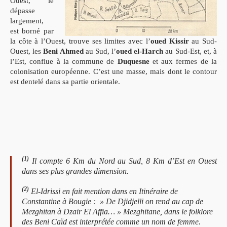
Ouest, le
dépasse
largement,
est borné par
la côte à l’Ouest, trouve ses limites avec l’
oued Kissir
au Sud-
Ouest, les
Beni Ahmed
au Sud, l’
oued el-Harch
au Sud-Est, et, à
l’Est, conflue à la commune de
Duquesne
et aux fermes de la
colonisation européenne. C’est une masse, mais dont le contour
est dentelé dans sa partie orientale.
(1)
Il compte 6 Km du Nord au Sud, 8 Km d’Est en Ouest
dans ses plus grandes dimension.
(2)
El-Idrissi en fait mention dans en Itinéraire de
Constantine à Bougie : » De Djidjelli on rend au cap de
Mezghitan à Dzair El Affia… » Mezghitane, dans le folklore
des Beni Caïd est interprétée comme un nom de femme.