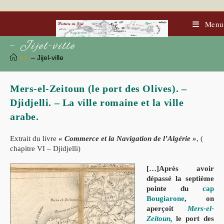
Menu
– Jijel-ville
>>
– Jijel-ville
Mers-el-Zeitoun (le port des Olives). –
Djidjelli. – La ville romaine et la ville
arabe.
Extrait du livre
« Commerce et la Navigation de l’Algérie »
, (
chapitre VI – Djidjelli)
[…]Après avoir
dépassé la septième
pointe du
cap
Bougiarone
,
on
aperçoit
Mers-el-
Zeitoun
,
le port des