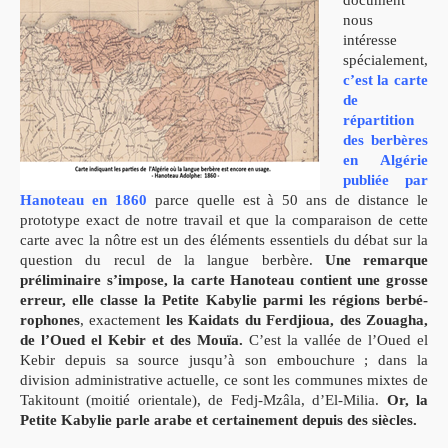
nous
intéresse
spécialement,
c’est la carte
de
répartition
des berbères
en Algérie
publiée par
Hanoteau en 1860
parce quelle est à 50 ans de distance le
prototype exact de notre travail et que la comparaison de cette
carte avec la nôtre est un des éléments essentiels du débat sur la
question du recul de la langue berbère.
Une remarque
préliminaire s’impose, la carte Hanoteau contient une grosse
erreur, elle classe la Petite Kabylie parmi les régions berbé-
rophones
, exactement
les Kaidats du Ferdjioua, des Zouagha,
de l’Oued el Kebir et des Mouïa.
C’est la vallée de l’Oued el
Kebir depuis sa source jusqu’à son embouchure ; dans la
division administrative actuelle, ce sont les communes mixtes de
Takitount (moitié orientale), de Fedj-Mzâla, d’El-Milia.
Or, la
Petite Kabylie parle arabe et certainement depuis des siècles.