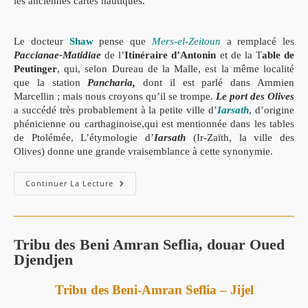
les anciennes cartes nautiques.
Le docteur
Shaw
pense que
Mers-el-Zeitoun
a remplacé les
Paccianae-Matidiae
de l’
Itinéraire d’Antonin
et de la T
able de
Peu
tinger
, qui, selon Dureau de la Malle, est la même localité
que la sta
tion
Pancharia
,
dont il est parlé dans Ammien
Marcellin ; mais nous
croyons qu’il se trompe.
Le port des Olives
a succédé très probable
ment à la petite ville
d’
Iarsath
, d’o
rigine
phénicienne ou carthaginoise,qui est mentionnée dans les tables
de Ptolémée, L’étymologie d’
Iarsath
(Ir-Zaïth, la ville des
Olives) donne une grande vraisemblance à cette synonymie.
Continuer La Lecture
Tribu des Beni Amran Seflia, douar Oued
Djendjen
Tribu des Beni-Amran Seflia – Jijel