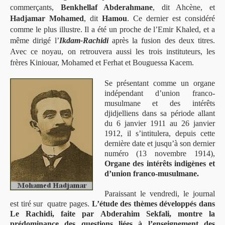
commerçants,
Benkhellaf Abderahmane
, dit Ahcène, et
Hadjamar Mohamed
, dit
Hamou
. Ce dernier est considéré
comme le plus illustre. Il a été un proche de l’Emir Khaled, et a
même dirigé l’
Ikdam-Rachidi
après la fusion des deux titres.
Avec ce noyau, on retrouvera aussi les trois instituteurs, les
frères Kiniouar, Mohamed et Ferhat et Bouguessa Kacem.
Se présentant comme un organe
indépendant d’union franco-
musulmane et des intérêts
djidjelliens dans sa période allant
du 6 janvier 1911 au 26 janvier
1912, il s’intitulera, depuis cette
dernière date et jusqu’à son dernier
numéro (13 novembre 1914),
Organe des intérêts indigènes et
d’union franco-musulmane.
Paraissant le vendredi, le journal
est tiré sur quatre pages.
L’étude des thèmes développés dans
Le Rachidi, faite par Abderahim Sekfali, montre la
prédominance des questions liées à l’enseignement des