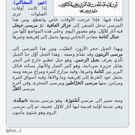
،
(عين المشاكي)
إذا كانت أوقات
الصلوات جرى
الماء فيها، فإذا خرجت الأوقات غاص وانقطع. ومن هذا
المرسى تدخل السفن إلى
جزائر العافية
. ثمّ
مرسى جيجل
فيه آثار للأوّل، وهو معمور اليوم وعلى هذه المواضع كلّها من
معادن النحاس ومنها يحمل إلى إفريقية وغيرها.
جبال كتامة
وبهذا الجبل حجر الأزورد الطيّب. ومن هذا المرسى إلى
مرسى الزيتون
وقد تقدّم وصفه . وهذا الجبل أوّل حدّ الجبل
الّذي يعرف ب
جبل الرحمن
، وهو جبل عظيم خارج في البحر
يقابل جزيرة سردانية، وهو كثير الثمار والأنهار يسكنه قبائل
البربر من
كتامة
وغيرها، وفيه مزارع كثيرة ومراع مريعة ومنه
يحمل عود الخرط إلى إفريقية وما والاها. وفيه أسواق كثيرة
ومراس، منها
مرسى الخرّاطين
ومرسى الشجرة، وفي آخره
مرسى
القلّ
،
تاسِقْدة
، وهو مرسي مدينة
أسْتورَة
ومنه نسير الى مرسي
مرسى
وهى مدينة اوّلية قديمة ليها آثار للاوّل عجيبة، ثم إلى
الروم وهو شتَوى مأمون
(plus…)