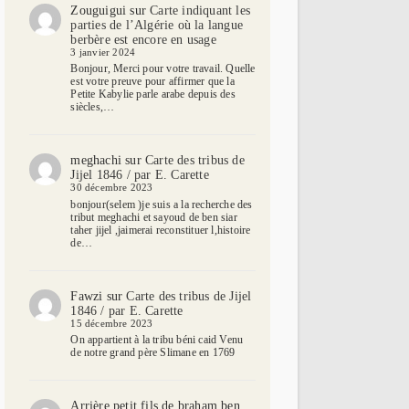
Zouguigui
sur
Carte indiquant les
parties de l’Algérie où la langue
berbère est encore en usage
3 janvier 2024
Bonjour, Merci pour votre travail. Quelle
est votre preuve pour affirmer que la
Petite Kabylie parle arabe depuis des
siècles,…
meghachi
sur
Carte des tribus de
Jijel 1846 / par E. Carette
30 décembre 2023
bonjour(selem )je suis a la recherche des
tribut meghachi et sayoud de ben siar
taher jijel ,jaimerai reconstituer l,histoire
de…
Fawzi
sur
Carte des tribus de Jijel
1846 / par E. Carette
15 décembre 2023
On appartient à la tribu béni caid Venu
de notre grand père Slimane en 1769
Arrière petit fils de braham ben