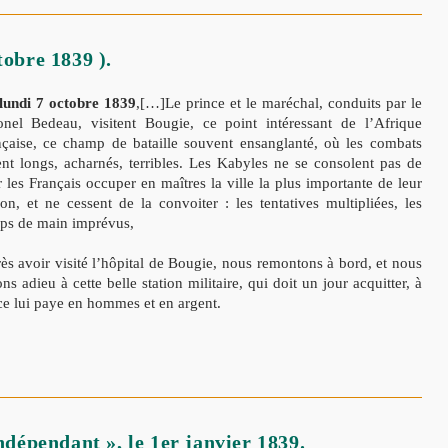
tobre 1839 ).
lundi 7 octobre 1839
,[…]Le prince et le maréchal, conduits par le
onel Bedeau, visitent Bougie, ce point intéressant de l’Afrique
nçaise, ce champ de bataille souvent ensanglanté, où les combats
ent longs, acharnés, terribles. Les Kabyles ne se consolent pas de
r les Français occuper en maîtres la ville la plus importante de leur
ion, et ne cessent de la convoiter : les tentatives multipliées, les
ps de main imprévus,
ès avoir visité l’hôpital de Bougie, nous remontons à bord, et nous
ons adieu à cette belle station militaire, qui doit un jour acquitter, à
ance lui paye en hommes et en argent.
Indépendant », le 1er janvier 1839.