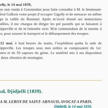
elly, le 14 mai 1839,
me suis rendu à Constantine pour faire connaître à M. le lieutenant-
éral Galbois votre projet d’occuper Gigelly et de menacer en même
ps la vallée du Rummel. Après m’avoir donné ses instructions
aillées, il me chargea de diriger les pré paratifs qui se faisaient à
lippeville et de m’entendre avec M.le commandant de la marine à
ra, pour assurer le transport et le débarquement des troupes.
 12 mai
, à huit heures du matin, l’expédition quitta la rade de
lippeville. Les troupes sous mes ordres se composaient du 1er
niers et de 50 sapeurs du génie. Le matériel mis à ma disposition
t deux obusiers de montagne.
d, Djidjelli (1839).
A M. LEROY DE SAINT- ARNAUD, AVOCAT A PARIS.
Djidjelli, le 14 mai 1839.