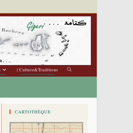
s
| Culture&Traditions
Toggle
website
search
CARTOTHÈQUE