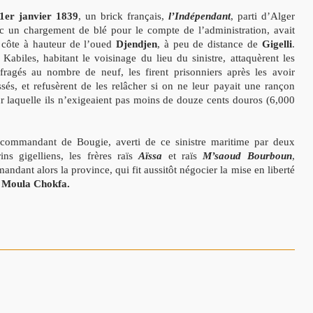
1er janvier 1839
, un brick français,
l’Indépendant
, parti d’Alger
c un chargement de blé pour le compte de l’administration, avait
t côte à hauteur de l’oued
Djendjen
, à peu de distance de
Gigelli
.
 Kabiles, habitant le voisinage du lieu du sinistre, attaquèrent les
fragés au nombre de neuf, les firent prisonniers après les avoir
ssés, et refusèrent de les relâcher si on ne leur payait une rançon
r laquelle ils n’exigeaient pas moins de douze cents douros (6,000
commandant de Bougie, averti de ce sinistre maritime par deux
ins gigelliens, les frères raïs
Aïssa
et raïs
M’saoud Bourboun
,
andant alors la province, qui fit aussitôt négocier la mise en liberté
 Moula Chokfa.