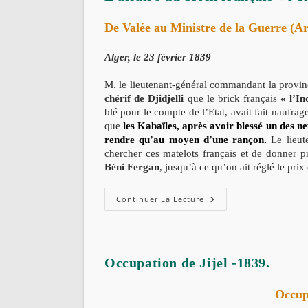
De Valée au Ministre de la Guerre (A
Alger, le 23 février 1839
M. le lieutenant-général commandant la provin
chérif de Djidjelli
que le brick français
« l’I
blé pour le compte de l’Etat, avait fait naufrage
que
les Kabaïles, après avoir blessé un des ne
rendre qu’au moyen d’une rançon.
Le lieut
chercher ces matelots français et de donner p
Béni Fergan
, jusqu’à ce qu’on ait réglé le prix
L’affaire
Continuer La Lecture
Du
Brick
Français
« L’Indépendant »,
Le
1er
Occupation de Jijel -1839.
Janvier
1839.
Occupa