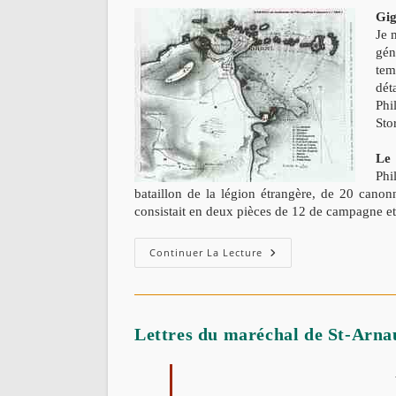
Gig
Je 
gén
tem
dét
Phi
Sto
Le
Phi
bataillon de la légion étrangère, de 20 canon
consistait en deux pièces de 12 de campagne e
Gigelly,
Continuer La Lecture
Le
14
Mai
1839:
Extrait
Du
Lettres du maréchal de St-Arnau
Rapport
Du
Chef
D’escadron
De