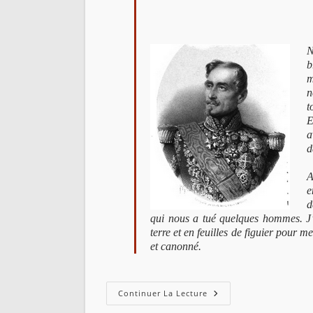
Salles
N
b
m
n
t
E
a
d
A
e
d
qui nous a tué quelques hommes. J’ai
terre et en feuilles de figuier pour m
et canonné.
Lettres
Continuer La Lecture
Du
Maréchal