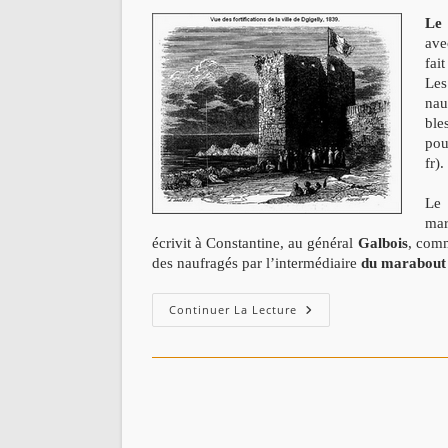
Le 
ave
fai
Les
nau
ble
pou
fr).
Le 
mar
écrivit à Constantine, au général
Galbois
, comm
des naufragés par l’intermédiaire
du marabout
Occupation
Continuer La Lecture
De
Jijel
-1839.