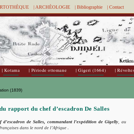
ARTOTHÈQUE
| ARCHÈOLOGIE
| Bibliographie
| Contact
| Kotama
| Période ottomane
| Gigeri (1664)
| Révolte
ation (1839)
 du rapport du chef d’escadron De Salles
ef d’escadron de Salles, commandant l’expédition
de Gigelly
, au
ançaises dans le nord de l’Afrique .