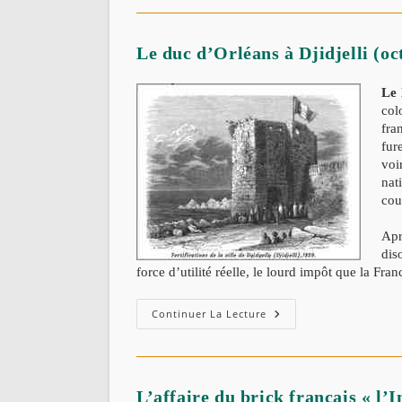
Valée:
De
Galbois
Au
Le duc d’Orléans à Djidjelli (oc
Ministre
De
La
Le 
Guerre.
col
fra
fur
voi
nat
cou
Apr
dis
force d’utilité réelle, le lourd impôt que la Fr
Le
Continuer La Lecture
Duc
D’Orléans
À
Djidjelli
(octobre
1839
L’affaire du brick français « l’
).