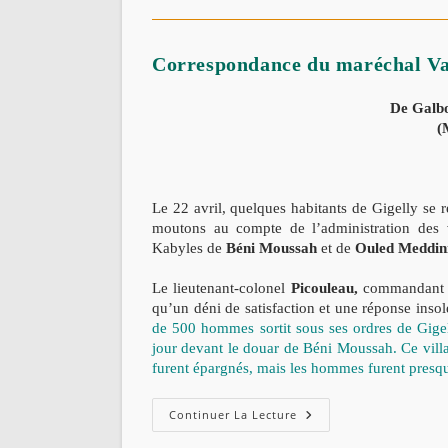
De
St-
Arnaud,
Djidjelli
Correspondance du maréchal Val
(1839).
De Galbo
(
Le 22 avril, quelques habitants de Gigelly se
moutons au compte de l’administration des vi
Kabyles de
Béni Moussah
et de
Ouled Meddin
Le lieutenant-colonel
Picouleau,
commandant sup
qu’un déni de satisfaction et une réponse insolen
de 500 hommes sortit sous ses
ordres de Gigel
jour devant le douar de Béni Moussah. Ce vill
furent épargnés, mais les hommes furent presqu
Correspondance
Continuer La Lecture
Du
Maréchal