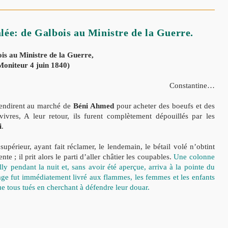
ée: de Galbois au Ministre de la Guerre.
is au Ministre de la Guerre,
Moniteur 4 juin 1840)
Constantine…
 rendirent au marché de
Béni Ahmed
pour acheter des boeufs et des
vres, A leur retour, ils furent complètement dépouillés par les
i
.
érieur, ayant fait réclamer, le lendemain, le bétail volé n’obtint
te ; il prit alors le parti d’aller châtier les coupables.
Une colonne
ly pendant la nuit et, sans avoir été aperçue, arriva
à la pointe du
age fut immédiatement livré aux flammes, les femmes et les enfants
e tous tués en cherchant à défendre leur douar.