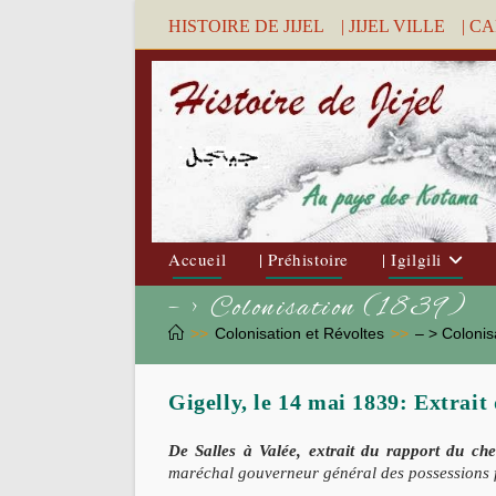
Skip
HISTOIRE DE JIJEL
| JIJEL VILLE
| C
to
content
Accueil
| Préhistoire
| Igilgili
– > Colonisation (1839)
>>
Colonisation et Révoltes
>>
– > Colonis
Gigelly, le 14 mai 1839: Extrait
De Salles à Valée, extrait du rapport du ch
maréchal gouverneur général des possessions fr