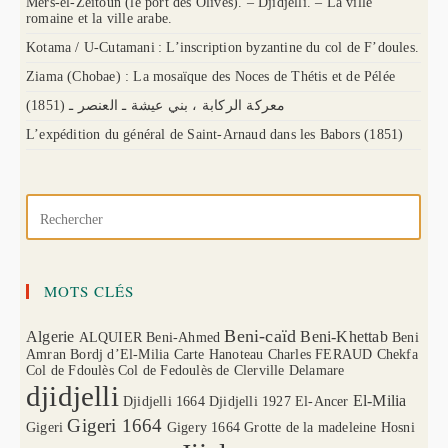
Mers-el-Zeitoun (le port des Olives). – Djidjelli. – La ville
romaine et la ville arabe.
Kotama / U-Cutamani : L’inscription byzantine du col de F’doules.
Ziama (Chobae) : La mosaïque des Noces de Thétis et de Pélée
(1851) معركة الركابة ، بني عيشة ـ العنصر ـ
L’expédition du général de Saint-Arnaud dans les Babors (1851)
MOTS CLÉS
Beni-caïd
Algerie
Beni-Khettab
ALQUIER
Beni-Ahmed
Beni
Amran
Bordj d’El-Milia
Carte Hanoteau
Charles FERAUD
Chekfa
Col de Fdoulès
Col de Fedoulès
de Clerville
Delamare
djidjelli
El-Milia
Djidjelli 1664
Djidjelli 1927
El-Ancer
Gigeri 1664
Gigeri
Gigery 1664
Grotte de la madeleine
Hosni