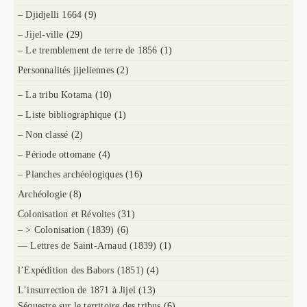
– Djidjelli 1664
(9)
– Jijel-ville
(29)
– Le tremblement de terre de 1856
(1)
Personnalités jijeliennes
(2)
– La tribu Kotama
(10)
– Liste bibliographique
(1)
– Non classé
(2)
– Période ottomane
(4)
– Planches archéologiques
(16)
Archéologie
(8)
Colonisation et Révoltes
(31)
– > Colonisation (1839)
(6)
— Lettres de Saint-Arnaud (1839)
(1)
l’Expédition des Babors (1851)
(4)
L’insurrection de 1871 à Jijel
(13)
Séquestre sur le territoire des tribus
(6)