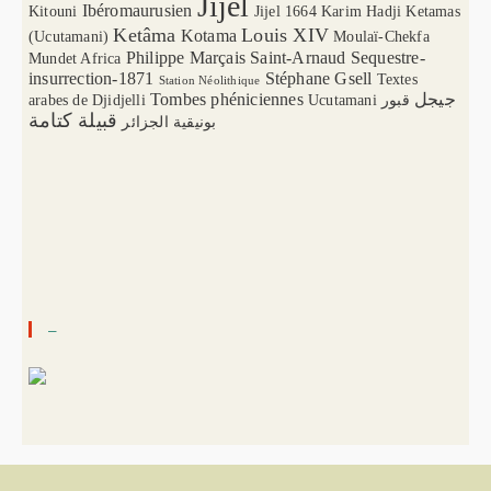
Jijel
Ibéromaurusien
Kitouni
Jijel 1664
Karim Hadji
Ketamas
Ketâma
Louis XIV
Kotama
(Ucutamani)
Moulaï-Chekfa
Philippe Marçais
Saint-Arnaud
Sequestre-
Mundet Africa
insurrection-1871
Stéphane Gsell
Textes
Station Néolithique
Tombes phéniciennes
جيجل
arabes de Djidjelli
Ucutamani
قبور
قبيلة كتامة
بونيقية الجزائر
–