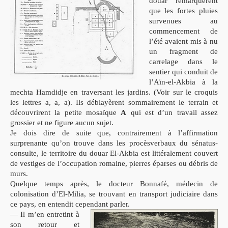
douar remarquèrent
que les fortes pluies
survenues au
commencement de
l’été avaient mis à nu
un fragment de
carrelage dans le
sentier qui conduit de
l’Aïn-el-Akbia à la
mechta Hamdidje en traversant les jardins. (Voir sur le croquis
les lettres a, a, a). Ils déblayèrent sommairement le terrain et
découvrirent la petite mosaïque
A
qui est d’un travail assez
grossier et ne figure aucun sujet.
Je dois dire de suite que, contrairement à l’affirmation
surprenante qu’on trouve dans les procèsverbaux du
sé
natus-
consulte, le territoire du douar El-Akbia est littéralement couvert
de vestiges de l’occupation ro
maine, pierres éparses ou débris de
murs.
Quelque temps après, le docteur Bonnafé, médecin
de
colonisation d’El-Milia, se trouvant en transport
judiciaire dans
ce pays, en entendit cependant parler.
— Il m’en entretint à
son retour et