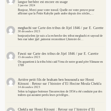
langue berbère est encore en usage
3 janvier 2024
Bonjour, Merci pour votre travail. Quelle est votre preuve pour
affirmer que la Petite Kabylie parle arabe depuis des siècles,…
meghachi
sur
Carte des tribus de Jijel 1846 / par E. Carette
30 décembre 2023
bonjour(selem )je suis a la recherche des tribut meghachi et sayoud de
ben siar taher jijel ,jaimerai reconstituer l,histoire de…
Fawzi
sur
Carte des tribus de Jijel 1846 / par E. Carette
15 décembre 2023
On appartient à la tribu béni caid Venu de notre grand père Slimane en
1769
Arrière petit fils de braham ben boussoufa
sur
Hosni
Kitouni : Retour sur l’histoire d’El Hocine Moula Chekfa
14 décembre 2023
Selon ta logique boiteuse l'insurrection de 1954 a été conduite par des
traîtres qui auraient perdu leurs privilèges..
Chekfa
sur
Hosni Kitouni : Retour sur l’histoire d’El