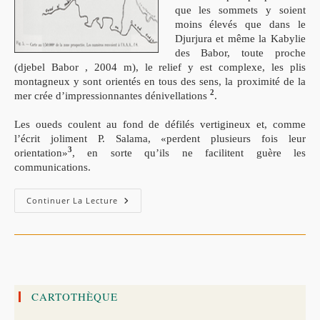
que les sommets y soient
moins élevés
que dans le
Djurjura et même la Kabylie
des Babor, toute proche
(djebel Babor , 2004
m), le relief y est complexe, les plis
montagneux y sont orientés en tous
des
sens, la proximité de la
2
mer crée d’impressionnantes dénivellations
.
Les oueds coulent au fond de défilés vertigineux et, comme
l’écrit joliment P. Salama, «perdent plusieurs fois leur
3
orientation»
, en sorte qu’ils ne facilitent guère les
communications.
Inscriptions
Continuer La Lecture
De
La
Respublica
Vahartanensium
–
Par
PIERRE
MORIZOT
CARTOTHÈQUE