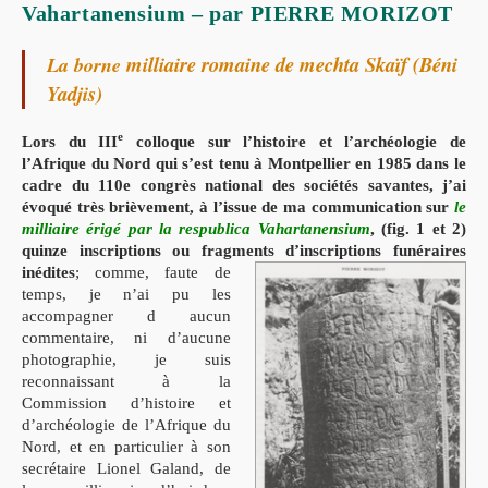
Vahartanensium – par PIERRE MORIZOT
milliaire romaine de mechta Skaïf (Béni
La borne
Yadjis)
e
Lors du III
colloque sur l’histoire et l’archéologie de
l’Afrique du Nord qui s’est
tenu à Montpellier en 1985 dans le
cadre du 110e congrès national des sociétés
savantes, j’ai
évoqué très brièvement, à l’issue de ma communication sur
le
milliaire
érigé par la respublica Vahartanensium
, (fig. 1 et 2)
quinze inscriptions ou fragments
d’inscriptions funéraires
inédites
;
comme, faute de
temps, je n’ai pu les
accompagner
d aucun
commentaire, ni d’aucune
photographie, je suis
reconnaissant à la
Commis
sion d’histoire et
d’archéologie de l’Afrique du
Nord, et en particulier à son
secrétaire
Lionel Galand, de