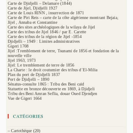
Carte de Djidjelli – Delamare (1844)
Carte de Jijel, Djidjelli 1927
Carte de Louis RINN , insurrection de 1871
Carte de Piri Reis – carte de la côte algérienne montrant Bejaia,
Jijel , Annaba et Constantine
Carte des sites archéologiques de la wilaya de Jijel
Carte des tribus de Jijel 1846 / par E. Carette
Carte des tribus de la région de Jijel -1854
Djidjelli – 1949 : Limites administratives
Gigeri 1708
Jijel :Tremblement de terre, Tsunami de 1856 et fondation de la
nouvelle ville
Jijel 1963, 1973
Jijel: Le tremblement de terre de 1856
La Charte : le droit coutumier des tribus d’El-Milia
Plan du port de Djidjelli 1837
Port de Djidjelli – 1890
Sénatus-consulte 1865 : Tribu des Beni caïd
Statuette en bronze découverte en 1869, à Djidjeli
Tribu des Beni Amran Seflia, douar Oued Djendjen
Vue de Gigeri 1664
CATÉGORIES
– Cartothèque
(20)