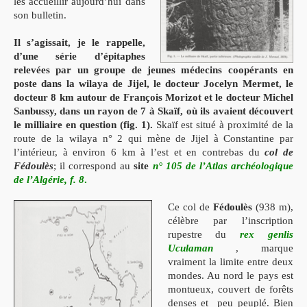
les accueillir aujourd’hui dans
son bulletin.
Il s’agissait, je le rappelle,
d’une série d’épitaphes
relevées par un groupe de
jeunes médecins coopérants en
poste dans la wilaya de Jijel, le docteur Jocelyn Mer
met, le
docteur
8 km autour de
François Morizot et le docteur Michel
Sanbussy, dans un rayon de 7 à
Skaïf, où ils avaient découvert
le milliaire en question (fig. 1).
Skaïf est
situé à proximité de la
route de la wilaya n° 2 qui mène de Jijel à Constantine par
l’intérieur, à environ 6 km à l’est et en contrebas du
col de
Fédoulès
; il correspond au
site
n° 105 de l’Atlas archéologique
de l’Algérie, f. 8
.
Ce col de
Fédoulès
(938 m),
célèbre par l’inscription
rupestre du
rex genlis
Ucula
man
, marque
vraiment la limite entre deux
mondes. Au nord le pays
est
montueux, couvert de forêts
denses et
peu peuplé. Bien