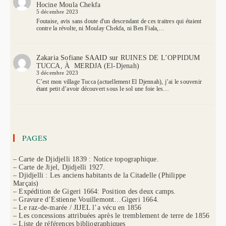
Hocine Moula Chekfa
5 décembre 2023
Foutaise, avis sans doute d'un descendant de ces traitres qui étaient
contre la révolte, ni Moulay Chekfa, ni Ben Fiala,…
Zakaria Sofiane SAAID
sur
RUINES DE L’OPPIDUM
TUCCA, À MERDJA (El-Djenah)
3 décembre 2023
C’est mon village Tucca (actuellement El Djennah), j’ai le souvenir
étant petit d’avoir découvert sous le sol une foie les…
PAGES
– Carte de Djidjelli 1839 : Notice topographique.
– Carte de Jijel, Djidjelli 1927.
– Djidjelli : Les anciens habitants de la Citadelle (Philippe
Marçais)
– Expédition de Gigeri 1664: Position des deux camps.
– Gravure d’Estienne Vouillemont…Gigeri 1664.
– Le raz-de-marée / JIJEL l’a vécu en 1856
– Les concessions attribuées après le tremblement de terre de 1856
– Liste de références bibliographiques