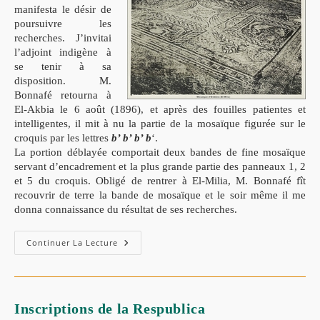
manifesta le dé
sir de
poursuivre les
recherches.
J’invitai
l’adjoint indigène à
se tenir à sa
disposi
tion. M.
Bonnafé retourna à
El-Akbia le 6 août (1896), et
après des fouilles patientes et
intelligentes, il mit à
nu la partie de la mosaïque figurée sur le
croquis
par les lettres
b’ b’ b’ b
‘.
La portion déblayée comportait deux bandes de
fine mosaïque
servant d’encadrement et la plus gran
de partie des panneaux 1, 2
et 5 du croquis.
Obligé de rentrer à El-Milia, M. Bonnafé fît
recou
vrir de terre la bande de mosaïque et le soir même
il me
donna connaissance du résultat de ses recher
ches.
Ruines
Continuer La Lecture
Romaines
D’El-
Akbia
(El-
Milia)
Inscriptions de la Respublica