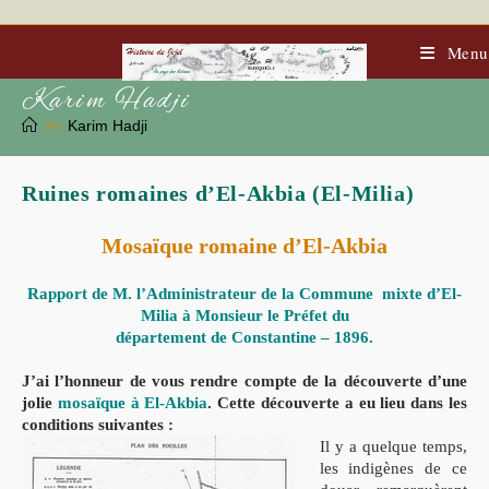
Skip
to
content
Menu
Karim Hadji
>>
Karim Hadji
Ruines romaines d’El-Akbia (El-Milia)
Mosaïque romaine d’El-Akbia
Rapport de M. l’Administrateur de la Commune mixte d’El-
Milia à Monsieur le Préfet du
département de Constantine – 1896.
J’ai l’honneur de vous rendre compte de la découverte d’une
jolie
mosaïque à El-Akbia
. Cette découverte a eu lieu dans les
conditions suivantes :
Il y a quelque temps,
les indigènes de ce