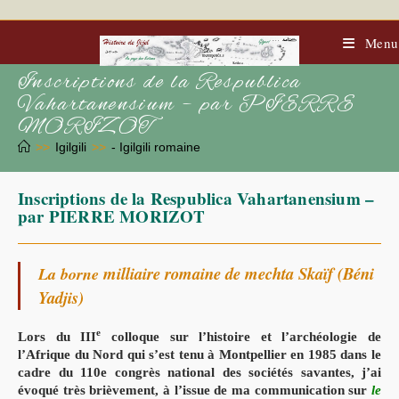
Skip
to
content
Menu
Inscriptions de la Respublica
Vahartanensium – par PIERRE
MORIZOT
>>
Igilgili
>>
- Igilgili romaine
Inscriptions de la Respublica Vahartanensium –
par PIERRE MORIZOT
milliaire romaine de mechta Skaïf (Béni
La borne
Yadjis)
e
Lors du III
colloque sur l’histoire et l’archéologie de
l’Afrique du Nord qui s’est
tenu à Montpellier en 1985 dans le
cadre du 110e congrès national des sociétés
savantes, j’ai
évoqué très brièvement, à l’issue de ma communication sur
le