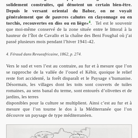
solidement
construites, qui dénotent un certain bien-être.
Depuis
le versant oriental du Babor, on ne
voyait
généralement que de pauvres cahutes en
clayonnage ou en
4
torchis, recouvertes en diss ou en liège»
. Tel est le souvenir
que
moi-même conservé de la zone située entre le littoral à la
hauteur de l’îlot de Cavallo et la chaîne des Beni
Foughal où j’ai
passé plusieurs mois pendant l’hiver 1941-42.
4. Féraud dans Revueafricaine, 1862, p. 274.
Vers le sud et vers l’est au contraire, au fur et à mesure que l’on
se rapproche de la
vallée de l’oued el Kébir, quoique le relief
reste fort
accidenté, la forêt disparaît et le
Paysage s’humanise.
Désormais, les villages dont les toits sont couverts de tuiles
romaines, au sens banal du terme, sont entourés d’olivettes et de
jardins, les terres
disponibles pour la culture se multiplient. Ainsi c’est au fur et à
mesure que l’on tourne
le dos
à la Méditerranée que l’on
découvre un paysage de type méditerranéen.