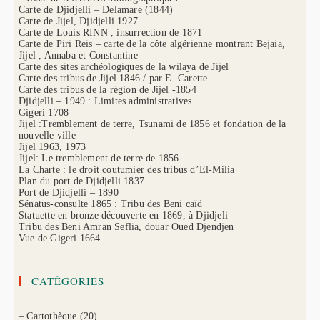
Carte de Djidjelli – Delamare (1844)
Carte de Jijel, Djidjelli 1927
Carte de Louis RINN , insurrection de 1871
Carte de Piri Reis – carte de la côte algérienne montrant Bejaia,
Jijel , Annaba et Constantine
Carte des sites archéologiques de la wilaya de Jijel
Carte des tribus de Jijel 1846 / par E. Carette
Carte des tribus de la région de Jijel -1854
Djidjelli – 1949 : Limites administratives
Gigeri 1708
Jijel :Tremblement de terre, Tsunami de 1856 et fondation de la
nouvelle ville
Jijel 1963, 1973
Jijel: Le tremblement de terre de 1856
La Charte : le droit coutumier des tribus d’El-Milia
Plan du port de Djidjelli 1837
Port de Djidjelli – 1890
Sénatus-consulte 1865 : Tribu des Beni caïd
Statuette en bronze découverte en 1869, à Djidjeli
Tribu des Beni Amran Seflia, douar Oued Djendjen
Vue de Gigeri 1664
CATÉGORIES
– Cartothèque
(20)