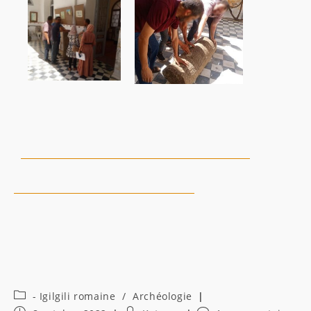
Post
- Igilgili romaine
/
Archéologie
category: