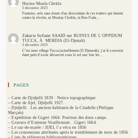
Hocine Moula Chekfa
5 décembre 2023
Foutaise, avis sans doute d'un descendant de ces traitres qui étaient
contre la révolte, ni Moulay Chekfa, ni Ben Fiala,…
Zakaria Sofiane SAAID
sur
RUINES DE L’OPPIDUM
TUCCA, À MERDJA (El-Djenah)
3 décembre 2023
C’est mon village Tucca (actuellement El Djennah), j’ai le souvenir
étant petit d’avoir découvert sous le sol une foie les…
PAGES
– Carte de Djidjelli 1839 : Notice topographique.
– Carte de Jijel, Djidjelli 1927.
– Djidjelli : Les anciens habitants de la Citadelle (Philippe
Marçais)
– Expédition de Gigeri 1664: Position des deux camps.
– Gravure d’Estienne Vouillemont…Gigeri 1664.
– Le raz-de-marée / JIJEL l’a vécu en 1856
– Les concessions attribuées après le tremblement de terre de 1856
– Liste de références bibliographiques