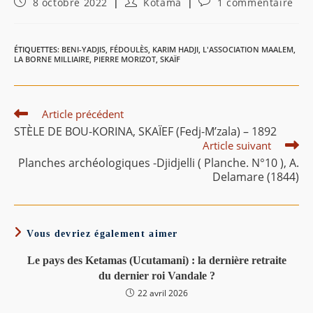
Publication
Auteur/autrice
Commentaires
8 octobre 2022
Kotama
1 commentaire
publiée :
de
de
la
la
publication :
publication :
ÉTIQUETTES
:
BENI-YADJIS
,
FÉDOULÈS
,
KARIM HADJI
,
L'ASSOCIATION MAALEM
,
LA BORNE MILLIAIRE
,
PIERRE MORIZOT
,
SKAÏF
Read
Article précédent
more
STÈLE DE BOU-KORINA, SKAÏEF (Fedj-M’zala) – 1892
articles
Article suivant
Planches archéologiques -Djidjelli ( Planche. N°10 ), A.
Delamare (1844)
Vous devriez également aimer
Le pays des Ketamas (Ucutamani) : la dernière retraite
du dernier roi Vandale ?
22 avril 2026