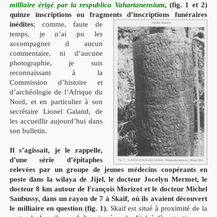
milliaire
érigé par la respublica Vahartanensium
, (fig. 1 et 2)
quinze inscriptions ou fragments
d’inscriptions funéraires
inédites
;
comme, faute de
temps, je n’ai pu les
accompagner
d aucun
commentaire, ni d’aucune
photographie, je suis
reconnaissant à la
Commis
sion d’histoire et
d’archéologie de l’Afrique du
Nord, et en particulier à son
secrétaire
Lionel Galand, de
les accueillir aujourd’hui dans
son bulletin.
Il s’agissait, je le rappelle,
d’une série d’épitaphes
relevées par un groupe de
jeunes médecins coopérants en
poste dans la wilaya de Jijel, le docteur Jocelyn Mer
met, le
docteur
8 km autour de
François Morizot et le docteur Michel
Sanbussy, dans un rayon de 7 à
Skaïf, où ils avaient découvert
le milliaire en question (fig. 1).
Skaïf est
situé à proximité de la