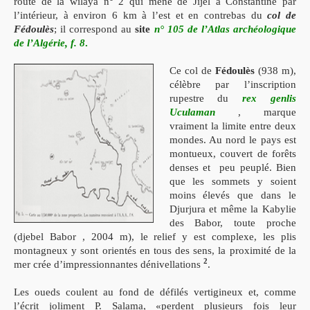
route de la wilaya n° 2 qui mène de Jijel à Constantine par
l’intérieur, à environ 6 km à l’est et en contrebas du
col de
Fédoulès
; il correspond au
site
n° 105 de l’Atlas archéologique
de l’Algérie, f. 8
.
Ce col de
Fédoulès
(938 m),
célèbre par l’inscription
rupestre du
rex genlis
Ucula
man
, marque
vraiment la limite entre deux
mondes. Au nord le pays
est
montueux, couvert de forêts
denses et
peu peuplé. Bien
que les sommets y soient
moins élevés
que dans le
Djurjura et même la Kabylie
des Babor, toute proche
(djebel Babor , 2004
m), le relief y est complexe, les plis
montagneux y sont orientés en tous
des
sens, la proximité de la
2
mer crée d’impressionnantes dénivellations
.
Les oueds coulent au fond de défilés vertigineux et, comme
l’écrit joliment P. Salama, «perdent plusieurs fois leur