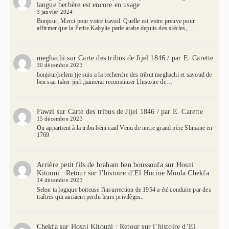
langue berbère est encore en usage
3 janvier 2024
Bonjour, Merci pour votre travail. Quelle est votre preuve pour
affirmer que la Petite Kabylie parle arabe depuis des siècles,…
meghachi
sur
Carte des tribus de Jijel 1846 / par E. Carette
30 décembre 2023
bonjour(selem )je suis a la recherche des tribut meghachi et sayoud de
ben siar taher jijel ,jaimerai reconstituer l,histoire de…
Fawzi
sur
Carte des tribus de Jijel 1846 / par E. Carette
15 décembre 2023
On appartient à la tribu béni caid Venu de notre grand père Slimane en
1769
Arrière petit fils de braham ben boussoufa
sur
Hosni
Kitouni : Retour sur l’histoire d’El Hocine Moula Chekfa
14 décembre 2023
Selon ta logique boiteuse l'insurrection de 1954 a été conduite par des
traîtres qui auraient perdu leurs privilèges..
Chekfa
sur
Hosni Kitouni : Retour sur l’histoire d’El