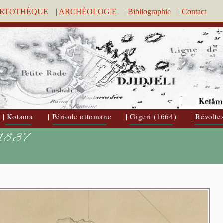
ARTOTHÈQUE
| ARCHÈOLOGIE
| Bibliographie
| Contact
| Kotama
| Période ottomane
| Gigeri (1664)
| Révolte
i 1837