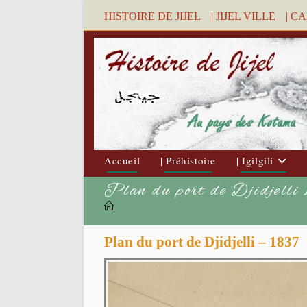
Skip
HISTOIRE DE JIJEL
| JIJEL VILLE
| C
to
content
Accueil
| Préhistoire
| Igilgili
Plan du port de Djidjell
Plan du port de Djidjelli – 1837