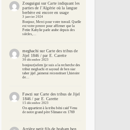
Zouguigui
sur
Carte indiquant les
parties de l’Algérie où la langue
berbère est encore en usage
3 janvier 2024
Bonjour, Merci pour votre travail. Quelle
est votre preuve pour affirmer que la
Petite Kabylie parle arabe depuis des
siècles,…
meghachi
sur
Carte des tribus de
Jijel 1846 / par E. Carette
30 décembre 2023
bonjour(selem )je suis a la recherche des
tribut meghachi et sayoud de ben siar
taher jijel ,jaimerai reconstituer l,histoire
de…
Fawzi
sur
Carte des tribus de Jijel
1846 / par E. Carette
15 décembre 2023
On appartient à la tribu béni caid Venu
de notre grand père Slimane en 1769
Arrière petit fils de braham ben