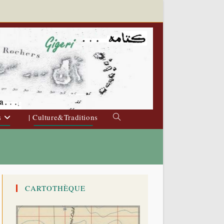
s
| Culture&Traditions
Toggle
website
search
CARTOTHÈQUE