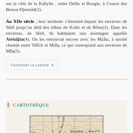
sur la côte de la Kabylie , entre Dellis et Bougie, à l’ouest des
Benou-Djennâd(2).
Au XIIe siècle
, leur territoire s’étendait depuis les environs de
Sétif jusqu’au delà des tribus de Kollo et de Bône(3). Dans les
environs. de Sétif, ils habitaient une montagne appelée
Atekdjân
(4). On les retrouvait encore avec les Mzâta, à moitié
chemin entre Tifêch et Msîla, ce qui correspond aux environs de
Mîla(5).
Histoire
Continuer La Lecture
De
La
Tribu
Des
Ketâma
(1ère
Partie)
قبيلة
كتامة
CARTOTHÈQUE