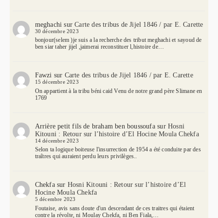
meghachi
sur
Carte des tribus de Jijel 1846 / par E. Carette
30 décembre 2023
bonjour(selem )je suis a la recherche des tribut meghachi et sayoud de
ben siar taher jijel ,jaimerai reconstituer l,histoire de…
Fawzi
sur
Carte des tribus de Jijel 1846 / par E. Carette
15 décembre 2023
On appartient à la tribu béni caid Venu de notre grand père Slimane en
1769
Arrière petit fils de braham ben boussoufa
sur
Hosni
Kitouni : Retour sur l’histoire d’El Hocine Moula Chekfa
14 décembre 2023
Selon ta logique boiteuse l'insurrection de 1954 a été conduite par des
traîtres qui auraient perdu leurs privilèges..
Chekfa
sur
Hosni Kitouni : Retour sur l’histoire d’El
Hocine Moula Chekfa
5 décembre 2023
Foutaise, avis sans doute d'un descendant de ces traitres qui étaient
contre la révolte, ni Moulay Chekfa, ni Ben Fiala,…