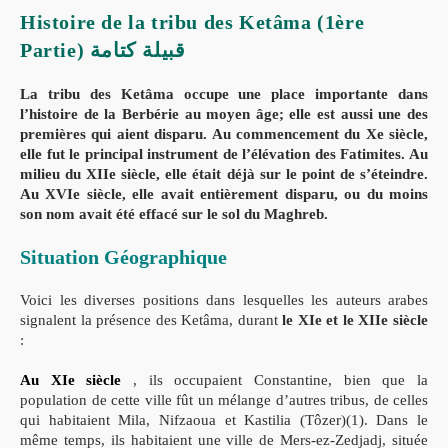
(2ème
Histoire de la tribu des Ketâma (1ère
Partie)
Partie) قبيلة كتامة
La tribu des Ketâma occupe une place importante dans
l’histoire de la Berbérie au moyen âge; elle est aussi une des
premières qui aient disparu. Au commencement du Xe siècle,
elle fut le principal instrument de l’élévation des Fatimites. Au
milieu du XIIe siècle, elle était déjà sur le point de s’éteindre.
Au XVIe siècle, elle avait entièrement disparu, ou du moins
son nom avait été effacé sur le sol du Maghreb.
Situation Géographique
Voici les diverses positions dans lesquelles les auteurs arabes
signalent la présence des Ketâma, durant
le XIe et le XIIe siècle
:
Au XIe siècle
, ils occupaient Constantine, bien que la
population de cette ville fût un mélange d’autres tribus, de celles
qui habitaient Mila, Nifzaoua et Kastilia (Tôzer)(1). Dans le
même temps, ils habitaient une ville de Mers-ez-Zedjadj, située