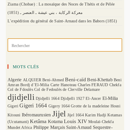
Ziama (Chobae) : La mosaïque des Noces de Thétis et de Pélée
(1851) معركة الركابة ، بني عيشة ـ العنصر ـ
L’expédition du général de Saint-Arnaud dans les Babors (1851)
MOTS CLÉS
Beni-caïd
Algerie
Beni-Khettab
ALQUIER
Beni-Ahmed
Beni
Amran
Bordj d’El-Milia
Carte Hanoteau
Charles FERAUD
Chekfa
Col de Fdoulès
Col de Fedoulès
de Clerville
Delamare
djidjelli
El-Milia
Djidjelli 1664
Djidjelli 1927
El-Ancer
Gigeri 1664
Gigeri
Gigery 1664
Grotte de la madeleine
Hosni
Jijel
Ibéromaurusien
Kitouni
Jijel 1664
Karim Hadji
Ketamas
Ketâma
Louis XIV
Kotama
(Ucutamani)
Moulaï-Chekfa
Philippe Marçais
Saint-Arnaud
Sequestre-
Mundet Africa