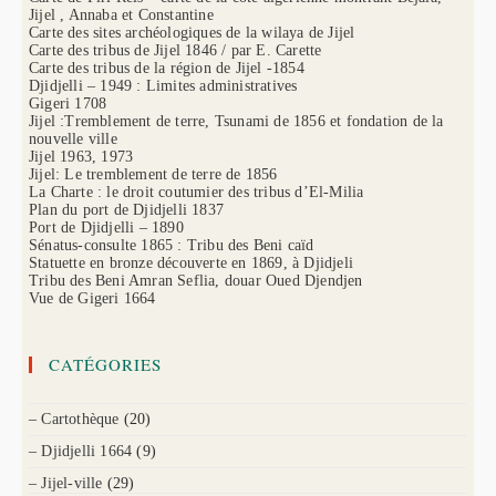
Jijel , Annaba et Constantine
Carte des sites archéologiques de la wilaya de Jijel
Carte des tribus de Jijel 1846 / par E. Carette
Carte des tribus de la région de Jijel -1854
Djidjelli – 1949 : Limites administratives
Gigeri 1708
Jijel :Tremblement de terre, Tsunami de 1856 et fondation de la
nouvelle ville
Jijel 1963, 1973
Jijel: Le tremblement de terre de 1856
La Charte : le droit coutumier des tribus d’El-Milia
Plan du port de Djidjelli 1837
Port de Djidjelli – 1890
Sénatus-consulte 1865 : Tribu des Beni caïd
Statuette en bronze découverte en 1869, à Djidjeli
Tribu des Beni Amran Seflia, douar Oued Djendjen
Vue de Gigeri 1664
CATÉGORIES
– Cartothèque
(20)
– Djidjelli 1664
(9)
– Jijel-ville
(29)