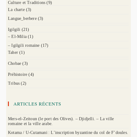
Culture et Traditions
(9)
La charte
(3)
Langue_berbere
(3)
Igilgili
(21)
– El-Milia
(1)
– Igilgili romaine
(17)
Taher
(1)
Chobae
(3)
Préhistoire
(4)
Tribus
(2)
ARTICLES RÉCENTS
Mers-el-Zeitoun (le port des Olives). – Djidjelli. – La ville
romaine et la ville arabe.
Kotama / U-Cutamani : L’inscription byzantine du col de F’doules.