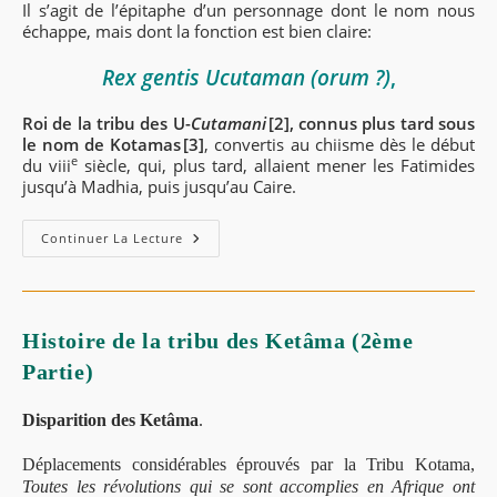
Il s’agit de l’épitaphe d’un personnage dont le nom nous
échappe, mais dont la fonction est bien claire:
R
ex
gentis Ucutaman (orum ?)
,
Roi de la tribu des U-
Cutamani
[2], connus plus tard sous
le nom de Kotamas [3]
, convertis au chiisme dès le début
e
du
viii
siècle, qui, plus tard, allaient mener les Fatimides
jusqu’à Madhia, puis jusqu’au Caire.
Kotama
Continuer La Lecture
/
U-
Cutamani :
L’inscription
Byzantine
Du
Histoire de la tribu des Ketâma (2ème
Col
De
Partie)
F’doules.
Disparition des Ketâma
.
Déplacements considérables éprouvés par la Tribu Kotama,
Toutes les révolutions qui se sont accomplies en Afrique ont