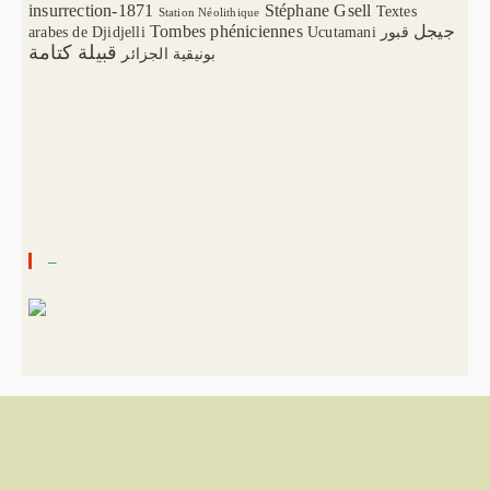
insurrection-1871
Stéphane Gsell
Textes
Station Néolithique
Tombes phéniciennes
جيجل
arabes de Djidjelli
Ucutamani
قبور
قبيلة كتامة
بونيقية الجزائر
–