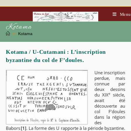
Skip
to
content
Menu
Kotama
>>
Kotama
Kotama / U-Cutamani : L’inscription
byzantine du col de F’doules.
Une inscription
perdue, mais
connue par
deux dessins
e
du
XIX
siècle,
avait été
découverte au
col F’doules
dans la région
des
Babors
[1]
. La forme des U rapporte à la période byzantine.