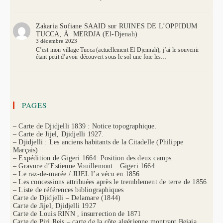
Zakaria Sofiane SAAID
sur
RUINES DE L’OPPIDUM
TUCCA, À MERDJA (El-Djenah)
3 décembre 2023
C’est mon village Tucca (actuellement El Djennah), j’ai le souvenir
étant petit d’avoir découvert sous le sol une foie les…
PAGES
– Carte de Djidjelli 1839 : Notice topographique.
– Carte de Jijel, Djidjelli 1927.
– Djidjelli : Les anciens habitants de la Citadelle (Philippe
Marçais)
– Expédition de Gigeri 1664: Position des deux camps.
– Gravure d’Estienne Vouillemont…Gigeri 1664.
– Le raz-de-marée / JIJEL l’a vécu en 1856
– Les concessions attribuées après le tremblement de terre de 1856
– Liste de références bibliographiques
Carte de Djidjelli – Delamare (1844)
Carte de Jijel, Djidjelli 1927
Carte de Louis RINN , insurrection de 1871
Carte de Piri Reis – carte de la côte algérienne montrant Bejaia,