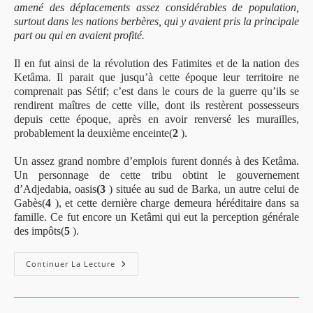
amené des déplacements assez considérables de population,
surtout dans les nations berbères, qui y avaient pris la principale
part ou qui en avaient profité.
Il en fut ainsi de la révolution des Fatimites et de la nation des
Ketâma. Il parait que jusqu’à cette époque leur territoire ne
comprenait pas Sétif; c’est dans le cours de la guerre qu’ils se
rendirent maîtres de cette ville, dont ils restèrent possesseurs
depuis cette époque, après en avoir renversé les murailles,
probablement la deuxième enceinte(
2
).
Un assez grand nombre d’emplois furent donnés à des Ketâma.
Un personnage de cette tribu obtint le gouvernement
d’Adjedabia, oasis
(3
) située au sud de Barka, un autre celui de
Gabès(
4
), et cette dernière charge demeura héréditaire dans sa
famille. Ce fut encore un Ketâmi qui eut la perception générale
des impôts(
5
).
Histoire
Continuer La Lecture
De
La
Tribu
Des
Ketâma