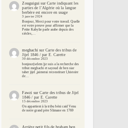
Zouguigui
sur
Carte indiquant les
parties de l’Algérie où la langue
berbère est encore en usage
3 janvier 2024
Bonjour, Merci pour votre travail. Quelle
est votre preuve pour affirmer que la
Petite Kabylie parle arabe depuis des
siècles,…
meghachi
sur
Carte des tribus de
Jijel 1846 / par E. Carette
30 décembre 2023
bonjour(selem )je suis a la recherche des
tribut meghachi et sayoud de ben siar
taher jijel ,jaimerai reconstituer l,histoire
de…
Fawzi
sur
Carte des tribus de Jijel
1846 / par E. Carette
15 décembre 2023
On appartient à la tribu béni caid Venu
de notre grand père Slimane en 1769
Arrière petit fils de braham ben