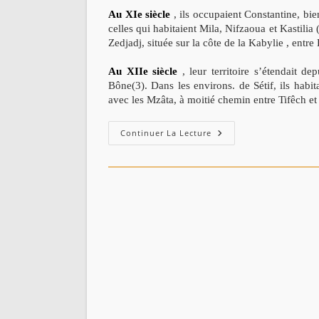
Au XIe siècle
, ils occupaient Constantine, bie
celles qui habitaient Mila, Nifzaoua et Kastilia
Zedjadj, située sur la côte de la Kabylie , entr
Au XIIe siècle
, leur territoire s’étendait d
Bône(3). Dans les environs. de Sétif, ils hab
avec les Mzâta, à moitié chemin entre Tifêch et
Histoire
Continuer La Lecture
De
La
Tribu
Des
Ketâma
(1ère
Partie)
قبيلة
كتامة