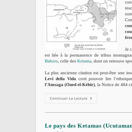
con
ins
son
Con
com
cou
fro
Je c
est liée à la permanence de tribus montagn
Babors
, celle des
Ketama
, dont on retrouve sp
La plus ancienne citation est peut-être une in
Levi della Vida
croit pouvoir lire l’ethniqu
l’Amsaga
(Oued el-Kébir)
, la Notice de 484 c
KETAMA
Continuer La Lecture
:
Rex
Gentis
Ucutama(niorum),
Nouvelle
Lecture
Le pays des Ketamas (Ucutamani)
–
Par