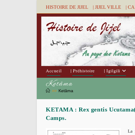
Skip
HISTOIRE DE JIJEL
| JIJEL VILLE
| C
to
content
Accueil
| Préhistoire
| Igilgili
Ketâma
>>
Ketâma
KETAMA : Rex gentis Ucutama(n
Camps.
La 