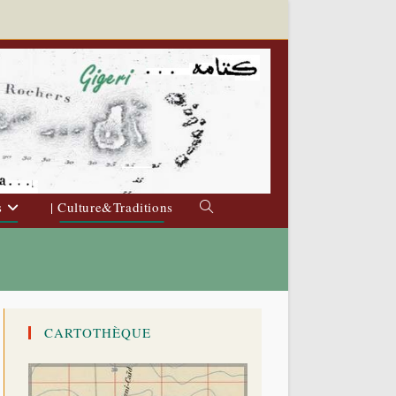
s
| Culture&Traditions
Toggle
website
search
CARTOTHÈQUE