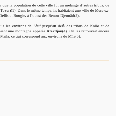
n que la population de cette ville fût un mélange d’autres tribus, de
 (Tôzer)(1). Dans le même temps, ils habitaient une ville de Mers-ez-
e Dellis et Bougie, à l’ouest des Benou-Djennâd(2).
epuis les environs de Sétif jusqu’au delà des tribus de Kollo et de
itaient une montagne appelée
Atekdjân
(4). On les retrouvait encore
 Msîla, ce qui correspond aux environs de Mîla(5).