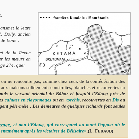
2.
ansmet la lettre
M. Dolly, ancien
 de Bone :
let de la Revue
sur les mœurs en
page 274, que:
on ne rencontre pas, comme chez ceux de la confédération des
 aux maisons solidement: construites, blanches et recouvertes en
uis le versant oriental du Bàbor et jusqu’à l’Edoug près de
res
cahutes en clayonnages
ou en
torchis
, recouvertes en
Dis
ou
ogent pêle-mêle . Les demeures de quelques richards font seules
uvage
, et non l’Edoug, qui correspond au mont Pappua où le
entanément après les victoires de Bélisaire»
.(L. F
)
ÉRAUD