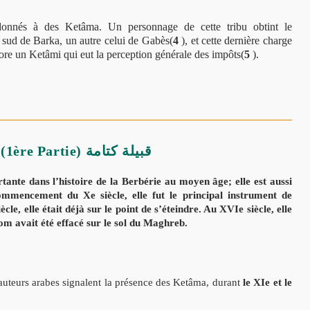
onnés à des Ketâma. Un personnage de cette tribu obtint le
 sud de Barka, un autre celui de Gabès(
4
), et cette dernière charge
core un Ketâmi qui eut la perception générale des impôts(
5
).
Histoire de la tribu des Ketâma (1ère Partie) قبيلة كتامة
nte dans l’histoire de la Berbérie au moyen âge; elle est aussi
mmencement du Xe siècle, elle fut le principal instrument de
cle, elle était déjà sur le point de s’éteindre. Au XVIe siècle, elle
om avait été effacé sur le sol du Maghreb.
s auteurs arabes signalent la présence des Ketâma, durant
le XIe et le