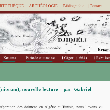
ARTOTHÈQUE
| ARCHÈOLOGIE
| Bibliographie
| Contact
| Kotama
| Période ottomane
| Gigeri (1664)
| Révolte
iorum), nouvelle lecture – par Gabriel
répartition des dolmens en Algérie et Tunisie, nous l’avons vu,