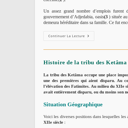
Un assez grand nombre d’emplois furent d
gouvernement d’Adjedabia, oasis
(3
) située au
demeura héréditaire dans sa famille. Ce fut en
Histoire
Continuer La Lecture
De
La
Tribu
Des
Ketâma
(2ème
Partie)
La tribu des Ketâma occupe une place importa
une des premières qui aient disparu. Au co
l’élévation des Fatimites. Au milieu du XIIe siè
avait entièrement disparu, ou du moins son n
Situation Géographique
Voici les diverses positions dans lesquelles le
XIIe siècle
: