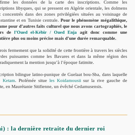
firme les données de la carte des inscriptions. Comme les
criptions libyques, qui se pressent en Algérie orientale, les dolmens
t concentrés dans des zones privilégiées situées au voisinage de
stantine et en Tunisie centrale.
Pour le phénomène mégalithique,
me pour d’autres faits culturel que nous avons cartographiés, le
rs de
l’Oued el-Kébir / Oued Enja
agit donc comme une
ntière plus ou moins précise mais d’une durée remarquable.
rois fermement que la solidité de cette frontière à travers les siècles
ardes puissantes comme les Bavares et dans la même région des
oradiquement la mention jusqu’à l’époque fatimite.
scription bilingue latino-punique de Guelaat bou-Sba, dans laquelle
e
Ketam
. Ptolémée situe
les Koidamousii
sur la rive gauche de
ite, en Maurétanie Sitifienne, un évêché Cedamusensis.
 : la dernière retraite du dernier roi