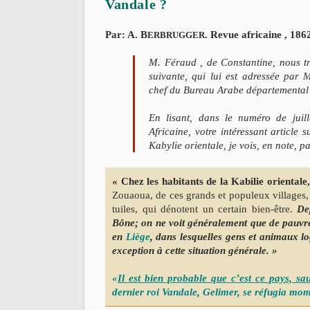
Vandale ?
Gabriel
Camps.
Par: A. B
. Revue africaine , 186
ERBRUGGER
M. Féraud , de Constantine, nous tr
suivante, qui lui est adressée par 
chef du Bureau Arabe départemental
En lisant, dans le numéro de juil
Africaine, votre intéressant article 
Kabylie orientale, je vois, en note, 
« Chez les habitants de la Kabilie orientale,
Zouaoua, de ces grands et populeux villages,
tuiles, qui dénotent un certain bien-être.
Dep
Bône; on ne voit généralement que de pauv
en
Liège
, dans lesquelles gens et animaux l
exception à cette situation générale. »
«
Il est bien probable que c’est ce pays, sa
dernier roi Vandale, Gelimer, se réfugia mom