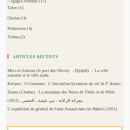
– Igilgili romaine
(17)
Taher
(1)
Chobae
(3)
Préhistoire
(4)
Tribus
(2)
ARTICLES RÉCENTS
Mers-el-Zeitoun (le port des Olives). – Djidjelli. – La ville
romaine et la ville arabe.
Kotama / U-Cutamani : L’inscription byzantine du col de F’doules.
Ziama (Chobae) : La mosaïque des Noces de Thétis et de Pélée
(1851) معركة الركابة ، بني عيشة ـ العنصر ـ
L’expédition du général de Saint-Arnaud dans les Babors (1851)