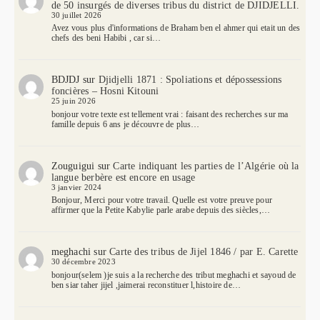
de 50 insurgés de diverses tribus du district de DJIDJELLI.
30 juillet 2026
Avez vous plus d'informations de Braham ben el ahmer qui etait un des
chefs des beni Habibi , car si…
BDJDJ
sur
Djidjelli 1871 : Spoliations et dépossessions
foncières – Hosni Kitouni
25 juin 2026
bonjour votre texte est tellement vrai : faisant des recherches sur ma
famille depuis 6 ans je découvre de plus…
Zouguigui
sur
Carte indiquant les parties de l’Algérie où la
langue berbère est encore en usage
3 janvier 2024
Bonjour, Merci pour votre travail. Quelle est votre preuve pour
affirmer que la Petite Kabylie parle arabe depuis des siècles,…
meghachi
sur
Carte des tribus de Jijel 1846 / par E. Carette
30 décembre 2023
bonjour(selem )je suis a la recherche des tribut meghachi et sayoud de
ben siar taher jijel ,jaimerai reconstituer l,histoire de…