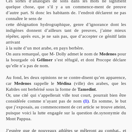
Ces sortes d’analogies de sons dans les mots ne signifient
quelque chose, que s’il y a un commence-ment de preuve
d’autre part. Si donc les habitants de. l’endroit déclarent ne pas
connaître le sens de
cette désignation hydrographique, genre d’ignorance dont les
indigènes donnent d’ailleurs tant de preuves, j’aime mieux
répéter, après eux, je ne sais pas, que d’accepter ce génitif latin
arrivant
à la suite d’un mot arabe, en pays berbère.
On aura remarqué, que M- Dolly admet le nom de
Medenos
pour
la bourgade où
Gélimer
s’est réfugié, et dont Procope déclare
qu’elle n’a pas de nom.
Au fond, les deux opinions ne se contre-disent
qu’en apparence,
car
Medenos
rappelle le
Médina
(ville) des arabes, que les
Kabiles ont berbérisé sous la forme de
Tamedint
.
Or, une cité qui s’appellerait ville tout court, pourrait bien être
considérée comme n’ayant pas de nom
(1)
. En somme, le but
que j’exposais, au commencement de cet article se trouve atteint,
puisque voici la lutte engagée sur la question de.synonymie du
Mont Pappua.
J’espère que de nouveaux athlètes se mêleront au combat,, et