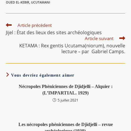
OUED EL-KEBIR
,
UCUTAMANI
Read
Article précédent
more
Jijel : État des lieux des sites archéologiques
articles
Article suivant
KETAMA : Rex gentis Ucutama(niorum), nouvelle
lecture – par Gabriel Camps.
Vous devriez également aimer
Nécropoles Phéniciennes de Djidjelli – Alquier :
(L’IMPARTIAL. 1929)
5 juillet 2021
Les nécropoles phéniciennes de Djidjelli – revue
archéologique (1930).