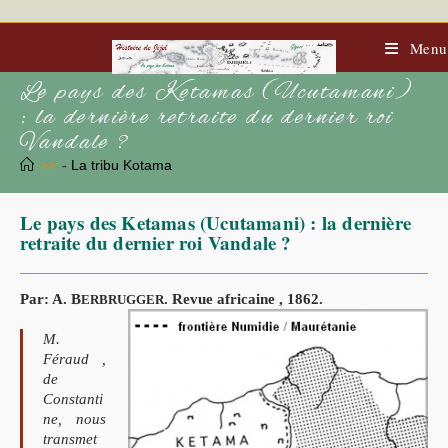
Skip
to
content
Menu
Le pays des Ketamas (Ucutamani)
: la dernière retraite du dernier roi
Vandale ?
>>
- La tribu Kotama
Le pays des Ketamas (Ucutamani) : la dernière
retraite du dernier roi Vandale ?
Par: A. B
. Revue africaine , 1862.
ERBRUGGER
M.
Féraud ,
de
Constanti
ne, nous
transmet