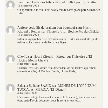
Fawzi
sur
Carte des tribus de Jijel 1846 / par E. Carette
15 décembre 2023
On appartient à la tribu béni caid Venu de notre grand père Slimane en
1769
Arrière petit fils de braham ben boussoufa
sur
Hosni
Kitouni : Retour sur l’histoire d’El Hocine Moula Chekfa
14 décembre 2023
Selon ta logique boiteuse l'insurrection de 1954 a été conduite par des
traîtres qui auraient perdu leurs privilèges..
Chekfa
sur
Hosni Kitouni : Retour sur l’histoire d’El
Hocine Moula Chekfa
5 décembre 2023
Foutaise, avis sans doute d'un descendant de ces traitres qui étaient
contre la révolte, ni Moulay Chekfa, ni Ben Fiala,…
Zakaria Sofiane SAAID
sur
RUINES DE L’OPPIDUM
TUCCA, À MERDJA (El-Djenah)
3 décembre 2023
C’est mon village Tucca (actuellement El Djennah), j’ai le souvenir
étant petit d’avoir découvert sous le sol une foie les…