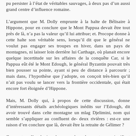
pu persister à l’état de véritables sauvages, à deux pas d’un aussi
grand centre d’influence romaine.
L’argument que M. Dolly emprunte à la halte de Bélisaire à
Hippone, pour en conclure que le Mont Pappua devait être tout
près de là, n’a pas la valeur qu’il lui attribue; et. Procope donne à
cette halte son véritable sens, lorsqu’il dit que le général ne
voulut pas engager ses troupes en hiver, dans un pays de
montagnes, ni laisser loin derrière lui Carthage, où planait encore
quelque incertitude sur les affaires de la conquête Car, si le
Pappua eût été le Mont Edough, le général Byzantin pouvait très
bien pousser sa pointe, ayant si peu de distance à parcourir ;
mais dans, l’hypothèse que j’adopte, on conçoit très-bien qu’il
n’ait pas voulu se lancer vers la frontière occidentale, qui était
encore fort éloignée d’Hippone.
Mais, M. Dolly qui, à propos de cette discussion, donne
d’intéressants détails archéologiques inédits sur l’Edough, dit
avoir trouvé dans celte montagne un mlag Djelimini, nom qui
semble s’appliquer au confluent de- deux rivières : est-ce une
raison d’en conclure que là, devait être la retraite de Gélimer ?