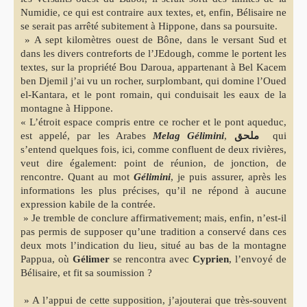
Numidie, ce qui est contraire aux textes, et, enfin, Bélisaire ne
se serait pas arrêté subitement à Hippone, dans sa poursuite.
» A sept kilomètres ouest de Bône, dans le versant Sud et
dans les divers contreforts de l’JEdough, comme le portent les
textes, sur la propriété Bou Daroua, appartenant à Bel Kacem
ben Djemil j’ai vu un rocher, surplombant, qui domine l’Oued
el-Kantara, et le pont romain, qui conduisait les eaux de la
montagne à Hippone.
« L’étroit espace compris entre ce rocher et le pont aqueduc,
est appelé, par les Arabes
Melag Gélimini
,
ملحق
qui
s’entend quelques fois, ici, comme confluent de deux rivières,
veut dire également: point de réunion, de jonction, de
rencontre. Quant au mot
Gélimini
, je puis assurer, après les
informations les plus précises, qu’il ne répond à aucune
expression kabile de la contrée.
» Je tremble de conclure affirmativement; mais, enfin, n’est-il
pas permis de supposer qu’une tradition a conservé dans ces
deux mots l’indication du lieu, situé au bas de la montagne
Pappua, où
Gélimer
se rencontra avec
Cyprien
, l’envoyé de
Bélisaire, et fit sa soumission ?
» A l’appui de cette supposition, j’ajouterai que très-souvent