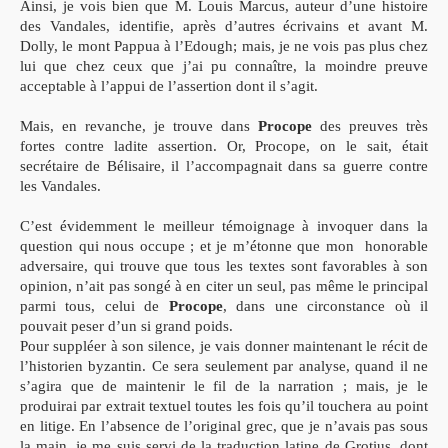
Ainsi, je vois bien que M. Louis Marcus, auteur d’une histoire
des Vandales, identifie, après d’autres écrivains et avant M.
Dolly, le mont Pappua à l’Edough; mais, je ne vois pas plus chez
lui que chez ceux que j’ai pu connaître, la moindre preuve
acceptable à l’appui de l’assertion dont il s’agit.
Mais, en revanche, je trouve dans
Procope
des preuves très
fortes contre ladite assertion. Or, Procope, on le sait, était
secrétaire de Bélisaire, il l’accompagnait dans sa guerre contre
les Vandales.
C’est évidemment le meilleur témoignage à invoquer dans la
question qui nous occupe ; et je m’étonne que mon honorable
adversaire, qui trouve que tous les textes sont favorables à son
opinion, n’ait pas songé à en citer un seul, pas même le principal
parmi tous, celui de
Procope
, dans une circonstance où il
pouvait peser d’un si grand poids.
Pour suppléer à son silence, je vais donner maintenant le récit de
l’historien byzantin. Ce sera seulement par analyse, quand il ne
s’agira que de maintenir le fil de la narration ; mais, je le
produirai par extrait textuel toutes les fois qu’il touchera au point
en litige. En l’absence de l’original grec, que je n’avais pas sous
la main, je me suis servi de la traduction latine de Grotius, dont