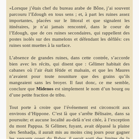
«Lorsque j’étais chef du bureau arabe de Bône, j’ai souvent
parcouru l’Edough en tous sens ; et, à part les ruines assez
importantes, placées sur le littoral et que signalent les
itinéraires, je n’ai jamais rencontré, dans le coeur de
l’Edough, que de ces ruines secondaires, qui rappellent des
postes isolés sur des mamelons et défendant les défilés: ces
ruines sont muettes à la surface.
L’absence de grandes ruines, dans cette contrée, s’accorde
bien avec les récits, qui disent que : Gélimer habitait des
cabanes où l’air était fétide et malsain, et que les Maures
n’avaient pour toute nouniture que des grains qu’ils
mangeaient sans les broyer. Il faut donc, ce me semble,
conclure que
Midenos
est simplement le nom d’un bourg ou
d’une petite fraction de tribu.
Tout porte à croire que l’événement est circonscrit aux
environs d’Hippone. C’est là que s’arrête Bélisaire, dans sa
poursuite; et aucune localité au-delà n’est citée, à l’exception
du mont Pappua. Si Gélimer, fuyant, avait dépassé la plaine
des Senhadja, il aurait mis au moins cinq jours pour gagner
les versants ouest du Babor, il serait sorti des limites de la