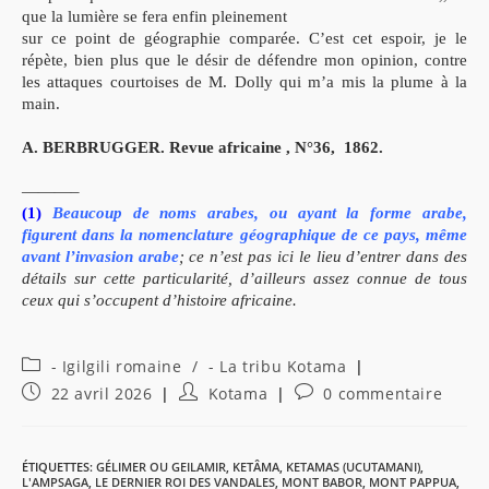
que la lumière se fera enfin pleinement
sur ce point de géographie comparée. C’est cet espoir, je le
répète, bien plus que le désir de défendre mon opinion, contre
les attaques courtoises de M. Dolly qui m’a mis la plume à la
main.
A. BERBRUGGER. Revue africaine , N°36, 1862.
———–
(1)
Beaucoup de noms arabes, ou ayant la forme arabe,
figurent dans la nomenclature géographique de ce pays, même
avant l’invasion arabe
; ce n’est pas ici le lieu d’entrer dans des
détails sur cette particularité, d’ailleurs assez connue de tous
ceux qui s’occupent d’histoire africaine.
Post
- Igilgili romaine
/
- La tribu Kotama
category:
Publication
Auteur/autrice
Commentaires
22 avril 2026
Kotama
0 commentaire
publiée :
de
de
la
la
publication :
publication :
ÉTIQUETTES
:
GÉLIMER OU GEILAMIR
,
KETÂMA
,
KETAMAS (UCUTAMANI)
,
L'AMPSAGA
,
LE DERNIER ROI DES VANDALES
,
MONT BABOR
,
MONT PAPPUA
,