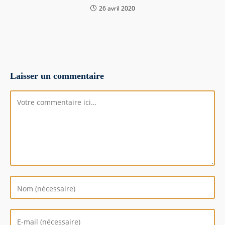
26 avril 2020
Laisser un commentaire
Comment
Enter
your
name
or
Enter
username
your
to