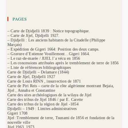
PAGES
– Carte de Djidjelli 1839 : Notice topographique.
– Carte de Jijel, Djidjelli 1927.
– Djidjelli : Les anciens habitants de la Citadelle (Philippe
Marçais)
– Expédition de Gigeri 1664: Position des deux camps.
– Gravure d’Estienne Vouillemont…Gigeri 1664.
– Le raz-de-marée / JIJEL l’a vécu en 1856
– Les concessions attribuées après le tremblement de terre de 1856
– Liste de références bibliographiques
Carte de Djidjelli – Delamare (1844)
Carte de Jijel, Djidjelli 1927
Carte de Louis RINN , insurrection de 1871
Carte de Piri Reis – carte de la côte algérienne montrant Bejaia,
Jijel , Annaba et Constantine
Carte des sites archéologiques de la wilaya de Jijel
Carte des tribus de Jijel 1846 / par E. Carette
Carte des tribus de la région de Jijel -1854
Djidjelli – 1949 : Limites administratives
Gigeri 1708
Jijel :Tremblement de terre, Tsunami de 1856 et fondation de la
nouvelle ville
Jijel 1963, 1973