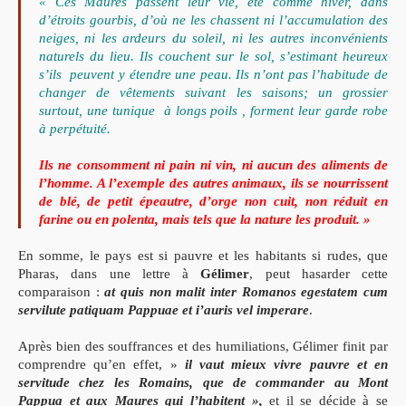
« Ces Maures passent leur vie, été comme hiver, dans
d’étroits gourbis, d’où ne les chassent ni l’accumulation des
neiges, ni les ardeurs du soleil, ni les autres inconvénients
naturels du lieu. Ils couchent sur le sol, s’estimant heureux
s’ils peuvent y étendre une peau. Ils n’ont pas l’habitude de
changer de vêtements suivant les saisons; un grossier
surtout, une tunique à longs poils , forment leur garde robe
à perpétuité.
Ils ne consomment ni pain ni vin, ni aucun des aliments de
l’homme.
A l’exemple des autres animaux, ils se nourrissent
de blé, de petit épeautre, d’orge non cuit, non réduit en
farine ou en polenta, mais tels que la nature les produit
. »
En somme, le pays est si pauvre et les habitants si rudes, que
Pharas, dans une lettre à
Gélimer
, peut hasarder cette
comparaison :
at quis non malit inter Romanos egestatem cum
servilute patiquam Pappuae et i’auris vel imperare
.
Après bien des souffrances et des humiliations, Gélimer finit par
comprendre qu’en effet, »
il vaut mieux vivre pauvre et en
servitude chez les Romains, que de commander au Mont
Pappua et aux Maures qui l’habitent »,
et il se décide à se