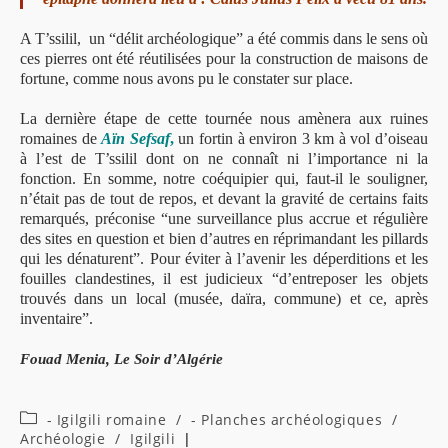
A T’ssilil, un “délit archéologique” a été commis dans le sens où
ces pierres ont été réutilisées pour la construction de maisons de
fortune, comme nous avons pu le constater sur place.
La dernière étape de cette tournée nous amènera aux ruines
romaines de
Aïn Sefsaf
,
un fortin à environ 3 km à vol d’oiseau
à l’est de T’ssilil dont on ne connaît ni l’importance ni la
fonction. En somme, notre coéquipier qui, faut-il le souligner,
n’était pas de tout de repos, et devant la gravité de certains faits
remarqués, préconise “une surveillance plus accrue et régulière
des sites en question et bien d’autres en réprimandant les pillards
qui les dénaturent”. Pour éviter à l’avenir les déperditions et les
fouilles clandestines, il est judicieux “d’entreposer les objets
trouvés dans un local (musée, daïra, commune) et ce, après
inventaire”.
Fouad Menia,
Le Soir d’Algérie
Post
- Igilgili romaine
/
- Planches archéologiques
/
category:
Archéologie
/
Igilgili