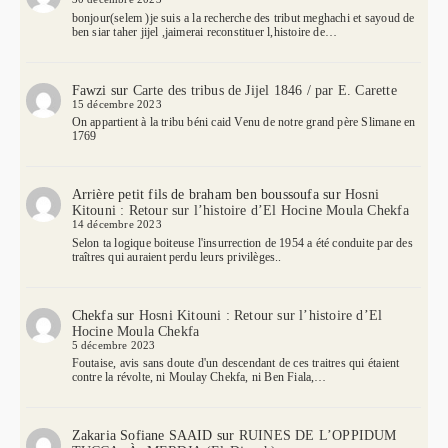
bonjour(selem )je suis a la recherche des tribut meghachi et sayoud de
ben siar taher jijel ,jaimerai reconstituer l,histoire de…
Fawzi
sur
Carte des tribus de Jijel 1846 / par E. Carette
15 décembre 2023
On appartient à la tribu béni caid Venu de notre grand père Slimane en
1769
Arrière petit fils de braham ben boussoufa
sur
Hosni
Kitouni : Retour sur l’histoire d’El Hocine Moula Chekfa
14 décembre 2023
Selon ta logique boiteuse l'insurrection de 1954 a été conduite par des
traîtres qui auraient perdu leurs privilèges..
Chekfa
sur
Hosni Kitouni : Retour sur l’histoire d’El
Hocine Moula Chekfa
5 décembre 2023
Foutaise, avis sans doute d'un descendant de ces traitres qui étaient
contre la révolte, ni Moulay Chekfa, ni Ben Fiala,…
Zakaria Sofiane SAAID
sur
RUINES DE L’OPPIDUM