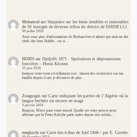
Mohamed
sur
Séquestre sur les biens meubles et immeubles
de 50 insurgés de diverses tribus du district de DJIDJELLI.
30 juillet 2026
Avez vous plus d'informations de Braham ben el ahmer qui etait un des
chefs des beni Habibi , car si…
BDJDJ
sur
Djidjelli 1871 : Spoliations et dépossessions
foncières – Hosni Kitouni
25 juin 2026
bonjour votre texte est tellement vrai : faisant des recherches sur ma
famille depuis 6 ans je découvre de plus…
Zouguigui
sur
Carte indiquant les parties de l’Algérie où la
langue berbère est encore en usage
3 janvier 2024
Bonjour, Merci pour votre travail. Quelle est votre preuve pour
affirmer que la Petite Kabylie parle arabe depuis des siècles,…
meghachi
sur
Carte des tribus de Jijel 1846 / par E. Carette
30 décembre 2023