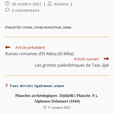
Publication
Auteur/autrice
20 octobre 2022
Kotama
publiée :
de
Commentaires
0 commentaire
la
de
publication :
la
publication :
ÉTIQUETTES
:
CHOBA
,
CHOBA MUNICIPIUM
,
ZIAMA
Read
Article précédent
more
Ruines romaines d’El-Akbia (El-Milia)
articles
Article suivant
Les grottes paléolithiques de Taza -Jijel
Vous devriez également aimer
Planches archéologiques -Djidjelli ( Planche. 9 ),
Alphonse Delamare (1844)
11 octobre 2021