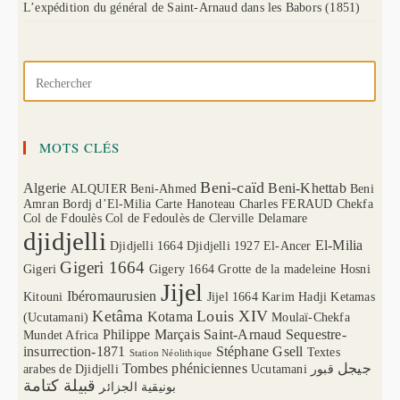
L’expédition du général de Saint-Arnaud dans les Babors (1851)
MOTS CLÉS
Beni-caïd
Algerie
Beni-Khettab
ALQUIER
Beni-Ahmed
Beni
Amran
Bordj d’El-Milia
Carte Hanoteau
Charles FERAUD
Chekfa
Col de Fdoulès
Col de Fedoulès
de Clerville
Delamare
djidjelli
El-Milia
Djidjelli 1664
Djidjelli 1927
El-Ancer
Gigeri 1664
Gigeri
Gigery 1664
Grotte de la madeleine
Hosni
Jijel
Ibéromaurusien
Kitouni
Jijel 1664
Karim Hadji
Ketamas
Ketâma
Louis XIV
Kotama
(Ucutamani)
Moulaï-Chekfa
Philippe Marçais
Saint-Arnaud
Sequestre-
Mundet Africa
insurrection-1871
Stéphane Gsell
Textes
Station Néolithique
Tombes phéniciennes
جيجل
arabes de Djidjelli
Ucutamani
قبور
قبيلة كتامة
بونيقية الجزائر