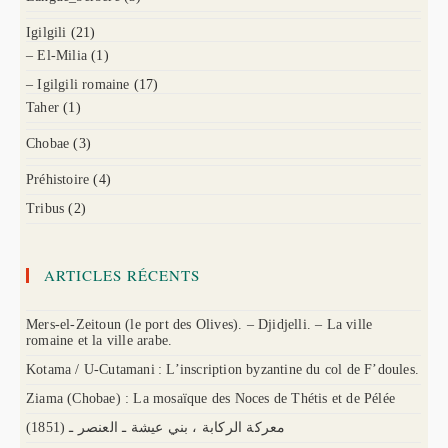
Igilgili
(21)
– El-Milia
(1)
– Igilgili romaine
(17)
Taher
(1)
Chobae
(3)
Préhistoire
(4)
Tribus
(2)
ARTICLES RÉCENTS
Mers-el-Zeitoun (le port des Olives). – Djidjelli. – La ville
romaine et la ville arabe.
Kotama / U-Cutamani : L’inscription byzantine du col de F’doules.
Ziama (Chobae) : La mosaïque des Noces de Thétis et de Pélée
(1851) معركة الركابة ، بني عيشة ـ العنصر ـ