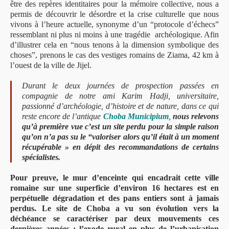
être des repères identitaires pour la mémoire collective, nous a
permis de découvrir le désordre et la crise culturelle que nous
vivons à l’heure actuelle, synonyme d’un “protocole d’échecs”
ressemblant ni plus ni moins à une tragédie archéologique.
Afin
d’illustrer cela en “nous tenons à la dimension symbolique des
choses”, prenons le cas des vestiges romains de Ziama, 42 km à
l’ouest de la ville de Jijel.
Durant le deux journées de prospection passées en
compagnie de notre ami Karim Hadji, universitaire,
passionné d’archéologie, d’histoire et de nature, dans ce qui
reste encore de l’antique
Choba Municipium
,
nous relevons
qu’à première vue c’est un site perdu pour la simple raison
qu’on n’a pas su le “valoriser alors qu’il était à un moment
récupérable » en dépit des recommandations de certains
spécialistes.
Pour preuve, le mur d’enceinte qui encadrait cette ville
romaine sur une superficie d’environ 16 hectares est en
perpétuelle dégradation et des pans entiers sont à jamais
perdus. Le site de Choba a vu son évolution vers la
déchéance se caractériser par deux mouvements ces
dernières années : l’exode rural en plus de l’urbanisation