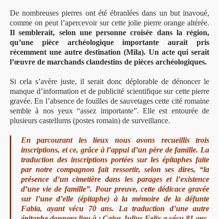
De nombreuses pierres ont été ébranlées dans un but inavoué,
comme on peut l’apercevoir sur cette jolie pierre orange altérée.
Il semblerait, selon une personne croisée dans la région,
qu’une pièce archéologique importante aurait pris
récemment une autre destination (Mila). Un acte qui serait
l’œuvre de marchands clandestins de pièces archéologiques.
Si cela s’avère juste, il serait donc déplorable de dénoncer le
manque d’information et de publicité scientifique sur cette pierre
gravée. En l’absence de fouilles de sauvetages cette cité romaine
semble à nos yeux “assez importante”. Elle est entourée de
plusieurs castellums (postes romain) de surveillance.
En parcourant les lieux nous avons recueillis trois
inscriptions, et ce, grâce à l’appui d’un père de famille. La
traduction des inscriptions portées sur les épitaphes faite
par notre compagnon fait ressortir, selon ses dires, “la
présence d’un cimetière dans les parages et l’existence
d’une vie de famille”. Pour preuve, cette dédicace gravée
sur l’une d’elle (épitaphe) à la mémoire de la défunte
Fabia, ayant vécu 70 ans. La traduction d’une autre
épitaphe donnera lieu à : Caius Julius Felix a vécu 81 ans.