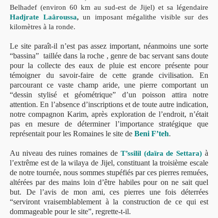
Belhadef (environ 60 km au sud-est de Jijel) et sa légendaire
Hadjrate Laâroussa
,
un imposant mégalithe visible sur des
kilomètres à la ronde.
Le site paraît-il n’est pas assez important, néanmoins une sorte
“bassina” taillée dans la roche , genre de bac servant sans doute
pour la collecte des eaux de pluie est encore présente pour
témoigner du savoir-faire de cette grande civilisation. En
parcourant ce vaste champ aride, une pierre comportant un
“dessin stylisé et géométrique” d’un poisson attira notre
attention. En l’absence d’inscriptions et de toute autre indication,
notre compagnon Karim, après exploration de l’endroit, n’était
pas en mesure de déterminer l’importance stratégique que
représentait pour les Romaines le site de
Beni F’teh
.
Au niveau des ruines romaines de
à
T’ssilil (daïra de Settara)
l’extrême est de la wilaya de Jijel, constituant la troisième escale
de notre tournée, nous sommes stupéfiés par ces pierres remuées,
altérées par des mains loin d’être habiles pour on ne sait quel
but. De l’avis de mon ami, ces pierres une fois déterrées
“serviront vraisemblablement à la construction de ce qui est
dommageable pour le site”, regrette-t-il.