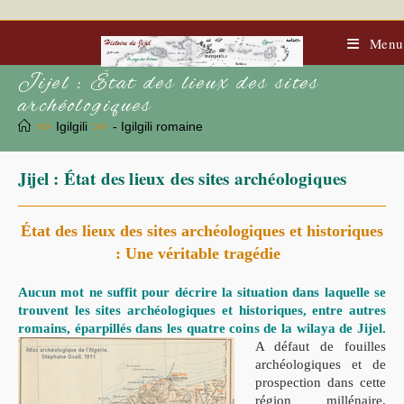
Skip
to
content
Menu
Jijel : État des lieux des sites
archéologiques
>>
Igilgili
>>
- Igilgili romaine
Jijel : État des lieux des sites archéologiques
État des lieux des sites archéologiques et historiques
: Une véritable tragédie
Aucun mot ne suffit pour décrire la situation dans laquelle se
trouvent les sites archéologiques et historiques, entre autres
romains, éparpillés dans les quatre coins de la wilaya de Jijel.
A défaut de fouilles
archéologiques et de
prospection dans cette
région millénaire,