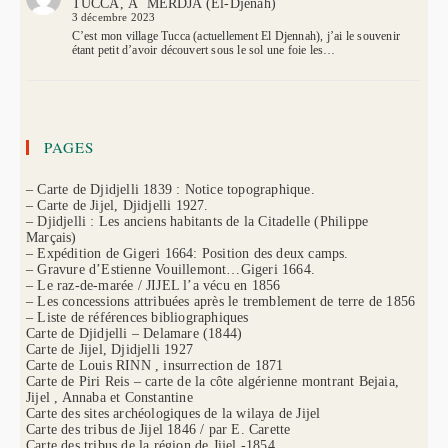
TUCCA, À MERDJA (El-Djenah)
3 décembre 2023
C’est mon village Tucca (actuellement El Djennah), j’ai le souvenir
étant petit d’avoir découvert sous le sol une foie les…
PAGES
– Carte de Djidjelli 1839 : Notice topographique.
– Carte de Jijel, Djidjelli 1927.
– Djidjelli : Les anciens habitants de la Citadelle (Philippe
Marçais)
– Expédition de Gigeri 1664: Position des deux camps.
– Gravure d’Estienne Vouillemont…Gigeri 1664.
– Le raz-de-marée / JIJEL l’a vécu en 1856
– Les concessions attribuées après le tremblement de terre de 1856
– Liste de références bibliographiques
Carte de Djidjelli – Delamare (1844)
Carte de Jijel, Djidjelli 1927
Carte de Louis RINN , insurrection de 1871
Carte de Piri Reis – carte de la côte algérienne montrant Bejaia,
Jijel , Annaba et Constantine
Carte des sites archéologiques de la wilaya de Jijel
Carte des tribus de Jijel 1846 / par E. Carette
Carte des tribus de la région de Jijel -1854