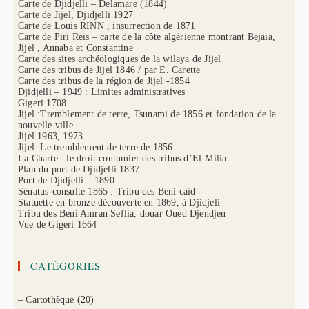
Carte de Djidjelli – Delamare (1844)
Carte de Jijel, Djidjelli 1927
Carte de Louis RINN , insurrection de 1871
Carte de Piri Reis – carte de la côte algérienne montrant Bejaia,
Jijel , Annaba et Constantine
Carte des sites archéologiques de la wilaya de Jijel
Carte des tribus de Jijel 1846 / par E. Carette
Carte des tribus de la région de Jijel -1854
Djidjelli – 1949 : Limites administratives
Gigeri 1708
Jijel :Tremblement de terre, Tsunami de 1856 et fondation de la
nouvelle ville
Jijel 1963, 1973
Jijel: Le tremblement de terre de 1856
La Charte : le droit coutumier des tribus d’El-Milia
Plan du port de Djidjelli 1837
Port de Djidjelli – 1890
Sénatus-consulte 1865 : Tribu des Beni caïd
Statuette en bronze découverte en 1869, à Djidjeli
Tribu des Beni Amran Seflia, douar Oued Djendjen
Vue de Gigeri 1664
CATÉGORIES
– Cartothèque
(20)