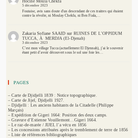
Hocine Moula Chekfa
5 décembre 2023
Foutaise, avis sans doute d'un descendant de ces traitres qui étaient
contre la révolte, ni Moulay Chekfa, ni Ben Fiala,…
Zakaria Sofiane SAAID
sur
RUINES DE L’OPPIDUM
TUCCA, À MERDJA (El-Djenah)
3 décembre 2023
C’est mon village Tucca (actuellement El Djennah), j’ai le souvenir
étant petit d’avoir découvert sous le sol une foie les…
PAGES
– Carte de Djidjelli 1839 : Notice topographique.
– Carte de Jijel, Djidjelli 1927.
– Djidjelli : Les anciens habitants de la Citadelle (Philippe
Marçais)
– Expédition de Gigeri 1664: Position des deux camps.
– Gravure d’Estienne Vouillemont…Gigeri 1664.
– Le raz-de-marée / JIJEL l’a vécu en 1856
– Les concessions attribuées après le tremblement de terre de 1856
– Liste de références bibliographiques