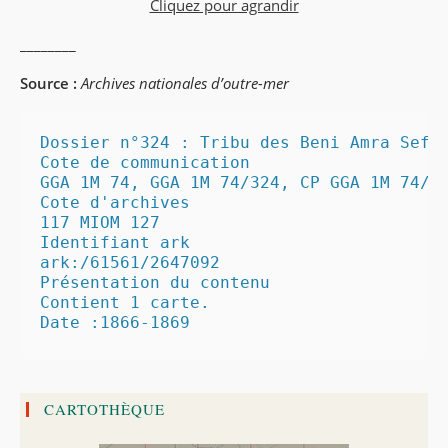
Cliquez pour agrandir
________
Source :
Archives nationales d’outre-mer
Dossier n°324 : Tribu des Beni Amra Sefli
Cote de communication

GGA 1M 74, GGA 1M 74/324, CP GGA 1M 74/32
Cote d'archives

117 MIOM 127

Identifiant ark

ark:/61561/2647092

Présentation du contenu

Contient 1 carte.

Date :1866-1869
CARTOTHÈQUE