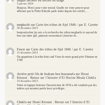
langue berbère est encore en usage
3 janvier 2024
Bonjour, Merci pour votre travail. Quelle est votre preuve pour
affirmer que la Petite Kabylie parle arabe depuis des siècles,…
meghachi
sur
Carte des tribus de Jijel 1846 / par E. Carette
30 décembre 2023
bonjour(selem )je suis a la recherche des tribut meghachi et sayoud de
ben siar taher jijel ,jaimerai reconstituer l,histoire de…
Fawzi
sur
Carte des tribus de Jijel 1846 / par E. Carette
15 décembre 2023
On appartient à la tribu béni caid Venu de notre grand père Slimane en
1769
Arrière petit fils de braham ben boussoufa
sur
Hosni
Kitouni : Retour sur l’histoire d’El Hocine Moula Chekfa
14 décembre 2023
Selon ta logique boiteuse l'insurrection de 1954 a été conduite par des
traîtres qui auraient perdu leurs privilèges..
Chekfa
sur
Hosni Kitouni : Retour sur l’histoire d’El