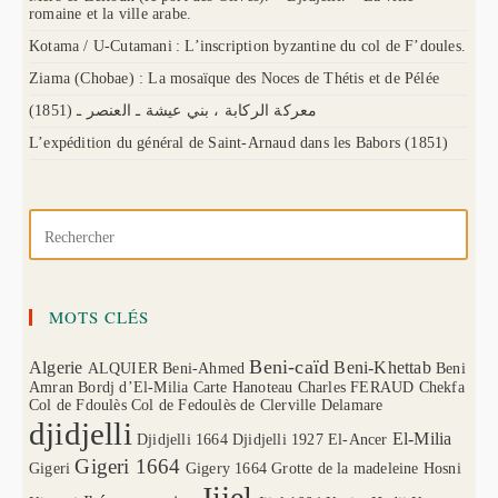
romaine et la ville arabe.
Kotama / U-Cutamani : L’inscription byzantine du col de F’doules.
Ziama (Chobae) : La mosaïque des Noces de Thétis et de Pélée
(1851) معركة الركابة ، بني عيشة ـ العنصر ـ
L’expédition du général de Saint-Arnaud dans les Babors (1851)
MOTS CLÉS
Beni-caïd
Algerie
Beni-Khettab
ALQUIER
Beni-Ahmed
Beni
Amran
Bordj d’El-Milia
Carte Hanoteau
Charles FERAUD
Chekfa
Col de Fdoulès
Col de Fedoulès
de Clerville
Delamare
djidjelli
El-Milia
Djidjelli 1664
Djidjelli 1927
El-Ancer
Gigeri 1664
Gigeri
Gigery 1664
Grotte de la madeleine
Hosni
Jijel