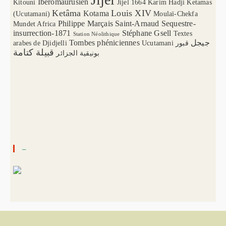
Ibéromaurusien
Kitouni
Jijel 1664
Karim Hadji
Ketamas
Ketâma
Louis XIV
Kotama
(Ucutamani)
Moulaï-Chekfa
Philippe Marçais
Saint-Arnaud
Sequestre-
Mundet Africa
insurrection-1871
Stéphane Gsell
Textes
Station Néolithique
Tombes phéniciennes
جيجل
arabes de Djidjelli
Ucutamani
قبور
قبيلة كتامة
بونيقية الجزائر
–