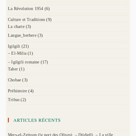
La Révolution 1954
(6)
Culture et Traditions
(9)
La charte
(3)
Langue_berbere
(3)
Igilgili
(21)
– El-Milia
(1)
– Igilgili romaine
(17)
Taher
(1)
Chobae
(3)
Préhistoire
(4)
Tribus
(2)
ARTICLES RÉCENTS
Mers-el-Zeitoun (le port des Olives). – Djidjelli. – La ville