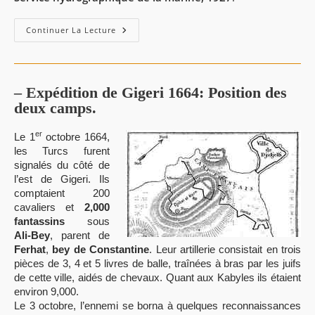
Mouillage
Continuer La Lecture
De
Djidjelli
/
D’après
Les
Levés
– Expédition de Gigeri 1664: Position des
Exécutés
deux camps.
En
1923
er
Le 1
octobre 1664,
les Turcs furent
signalés du côté de
l’est de Gigeri. Ils
comptaient 200
cavaliers et
2,000
fantassins
sous
Ali-Bey
, parent de
Ferhat
,
bey de Constantine
. Leur artillerie consistait en trois
pièces de 3, 4 et 5 livres de balle, traînées à bras par les juifs
de cette ville, aidés de chevaux. Quant aux Kabyles ils étaient
environ 9,000.
Le 3 octobre, l’ennemi se borna à quelques reconnaissances