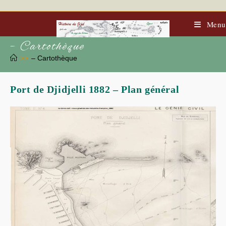
Skip
to
content
Menu
– Cartothèque
>>
– Cartothèque
Port de Djidjelli 1882 – Plan général