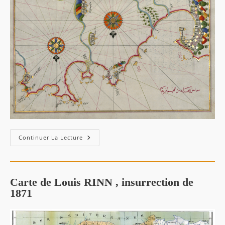
Carte
Continuer La Lecture
De
Piri
Reis
–
Carte
De
Carte de Louis RINN , insurrection de
La
1871
Côte
Algérienne
Montrant
Bejaia,
Jijel