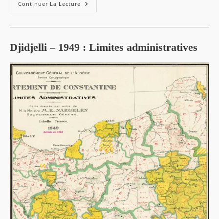
–
Continuer La Lecture
Carte
De
Jijel,
Djidjelli
1927.
Djidjelli – 1949 : Limites administratives