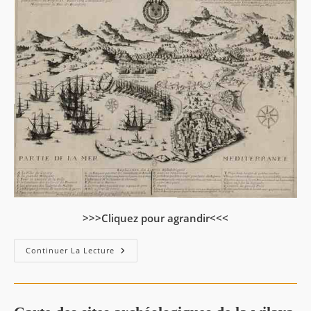
>>>Cliquez pour agrandir<<<
–
Continuer La Lecture
Gravure
D’Estienne
Vouillemont…
Gigeri
1664.