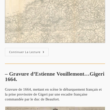
Carte
Continuer La Lecture
Des
Tribus
De
La
Région
De
– Gravure d’Estienne Vouillemont…Gigeri
Jijel
1664.
-1854
Gravure de 1664, mettant en scène le débarquement français et
la prise provisoire de Gigeri par une escadre française
commandée par le duc de Beaufort.