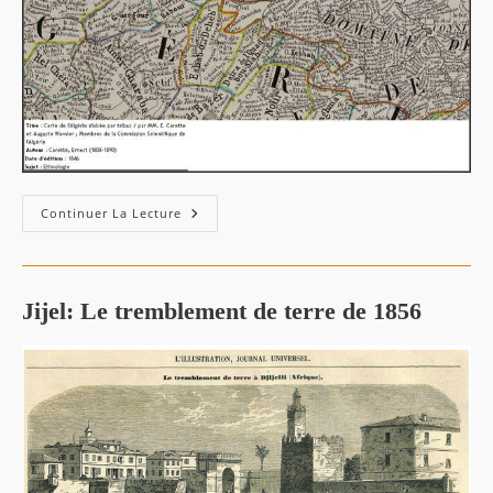
Carte
Continuer La Lecture
Des
Tribus
De
Jijel
1846
/
Jijel: Le tremblement de terre de 1856
Par
E.
Carette