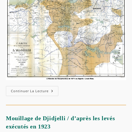
,
Annaba
Et
Constantine
Carte
Continuer La Lecture
De
Louis
RINN
,
Insurrection
De
Mouillage de Djidjelli / d’après les levés
1871
exécutés en 1923