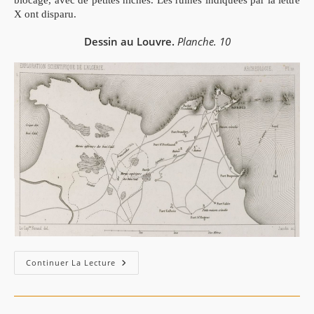
blocage, avec de petites niches. Les ruines indiquées par la lettre
X ont disparu.
Dessin au Louvre.
Planche. 10
Carte
Continuer La Lecture
De
Djidjelli
–
Delamare
(1844)