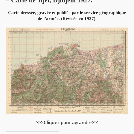
– Carte de Jijel, Djidjelli 1927.
Topographique.
Carte dressée, gravée et publiée par le service géographique
de l’armée. (Révisée en 1927).
>>>Cliquez pour agrandir<<<