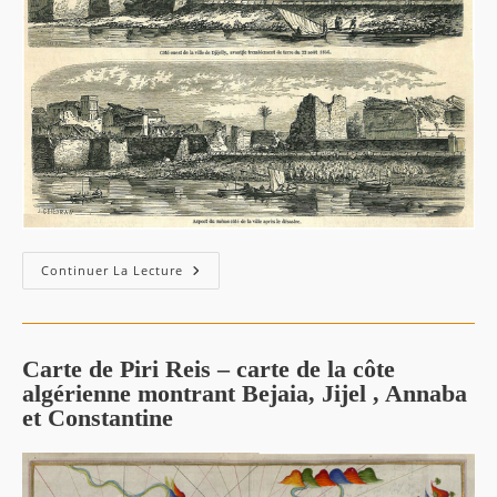
Jijel:
Continuer La Lecture
Le
Tremblement
De
Terre
De
1856
Carte de Piri Reis – carte de la côte
algérienne montrant Bejaia, Jijel , Annaba
et Constantine