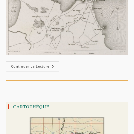
Carte
Continuer La Lecture
De
Djidjelli
–
Delamare
(1844)
CARTOTHÈQUE