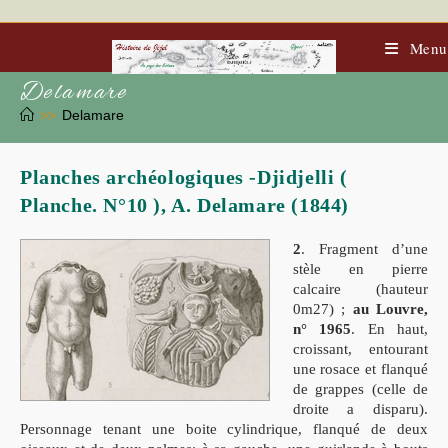
Skip
to
content
Menu
Delamare
>>
Delamare
Planches archéologiques -Djidjelli (
Planche. N°10 ), A. Delamare (1844)
2
. Fragment d’une
stèle en pierre
calcaire (hauteur
0m27) ;
au Louvre,
n° 1965
. En haut,
croissant, entourant
une rosace et flanqué
de grappes (celle de
droite a disparu).
Personnage tenant une boite cylindrique, flanqué de deux