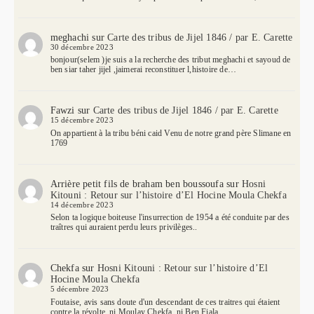
meghachi
sur
Carte des tribus de Jijel 1846 / par E. Carette
30 décembre 2023
bonjour(selem )je suis a la recherche des tribut meghachi et sayoud de
ben siar taher jijel ,jaimerai reconstituer l,histoire de…
Fawzi
sur
Carte des tribus de Jijel 1846 / par E. Carette
15 décembre 2023
On appartient à la tribu béni caid Venu de notre grand père Slimane en
1769
Arrière petit fils de braham ben boussoufa
sur
Hosni
Kitouni : Retour sur l’histoire d’El Hocine Moula Chekfa
14 décembre 2023
Selon ta logique boiteuse l'insurrection de 1954 a été conduite par des
traîtres qui auraient perdu leurs privilèges..
Chekfa
sur
Hosni Kitouni : Retour sur l’histoire d’El
Hocine Moula Chekfa
5 décembre 2023
Foutaise, avis sans doute d'un descendant de ces traitres qui étaient
contre la révolte, ni Moulay Chekfa, ni Ben Fiala,…