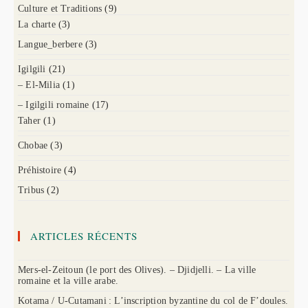
Culture et Traditions
(9)
La charte
(3)
Langue_berbere
(3)
Igilgili
(21)
– El-Milia
(1)
– Igilgili romaine
(17)
Taher
(1)
Chobae
(3)
Préhistoire
(4)
Tribus
(2)
ARTICLES RÉCENTS
Mers-el-Zeitoun (le port des Olives). – Djidjelli. – La ville
romaine et la ville arabe.
Kotama / U-Cutamani : L’inscription byzantine du col de F’doules.