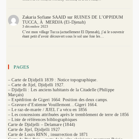
Zakaria Sofiane SAAID
sur
RUINES DE L’OPPIDUM
TUCCA, À MERDJA (El-Djenah)
3 décembre 2023
C’est mon village Tucca (actuellement El Djennah), j’ai le souvenir
étant petit d’avoir découvert sous le sol une foie les…
PAGES
– Carte de Djidjelli 1839 : Notice topographique.
– Carte de Jijel, Djidjelli 1927.
– Djidjelli : Les anciens habitants de la Citadelle (Philippe
Marçais)
– Expédition de Gigeri 1664: Position des deux camps.
– Gravure d’Estienne Vouillemont…Gigeri 1664.
– Le raz-de-marée / JIJEL l’a vécu en 1856
– Les concessions attribuées après le tremblement de terre de 1856
– Liste de références bibliographiques
Carte de Djidjelli – Delamare (1844)
Carte de Jijel, Djidjelli 1927
Carte de Louis RINN , insurrection de 1871