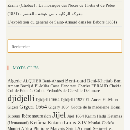
Ziama (Chobae) : La mosaïque des Noces de Thétis et de Pélée
(1851) معركة الركابة ، بني عيشة ـ العنصر ـ
L’expédition du général de Saint-Arnaud dans les Babors (1851)
MOTS CLÉS
Beni-caïd
Algerie
Beni-Khettab
ALQUIER
Beni-Ahmed
Beni
Amran
Bordj d’El-Milia
Carte Hanoteau
Charles FERAUD
Chekfa
Col de Fdoulès
Col de Fedoulès
de Clerville
Delamare
djidjelli
El-Milia
Djidjelli 1664
Djidjelli 1927
El-Ancer
Gigeri 1664
Gigeri
Gigery 1664
Grotte de la madeleine
Hosni
Jijel
Ibéromaurusien
Kitouni
Jijel 1664
Karim Hadji
Ketamas
Ketâma
Louis XIV
Kotama
(Ucutamani)
Moulaï-Chekfa
Philippe Marçais
Saint-Arnaud
Sequestre-
Mundet Africa