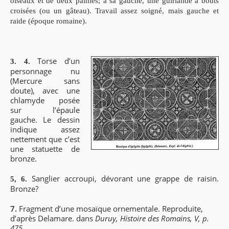
oiseaux et de deux palmes; à sa gauche, une guirlande à bouts
croisées (ou un gâteau). Travail assez soigné, mais gauche et
raide (époque romaine).
Torse d’un
3. 4.
personnage nu
(Mercure sans
doute), avec une
chlamyde posée
sur l’épaule
gauche. Le dessin
indique assez
nettement que c’est
une statuette de
bronze.
Sanglier accroupi, dévorant une grappe de raisin.
5, 6.
Bronze?
7.
Fragment d’une mosaïque ornementale. Reproduite,
d’après Delamare. dans
Duruy, Histoire des Romains, V, p.
475.