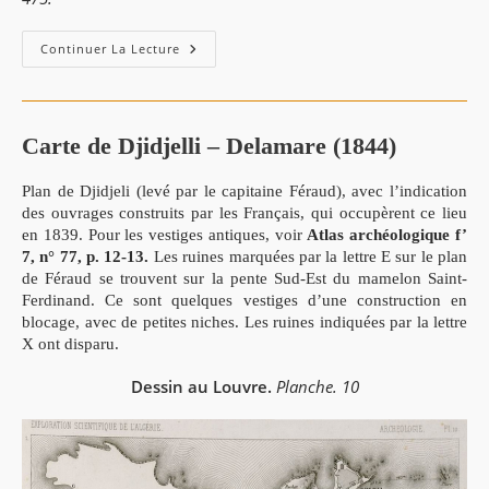
Planches
Continuer La Lecture
Archéologiques
-
Djidjelli
(
Planche.
N°10
Carte de Djidjelli – Delamare (1844)
),
A.
Delamare
Plan de Djidjeli (levé par le capitaine Féraud), avec l’indication
(1844)
des ouvrages construits par les Français, qui occupèrent ce lieu
en 1839. Pour les vestiges antiques, voir
Atlas archéologique f’
7, n° 77, p. 12-13.
Les ruines marquées par la lettre E sur le plan
de Féraud se trouvent sur la pente Sud-Est du mamelon Saint-
Ferdinand. Ce sont quelques vestiges d’une construction en
blocage, avec de petites niches. Les ruines indiquées par la lettre
X ont disparu.
Dessin au Louvre.
Planche. 10