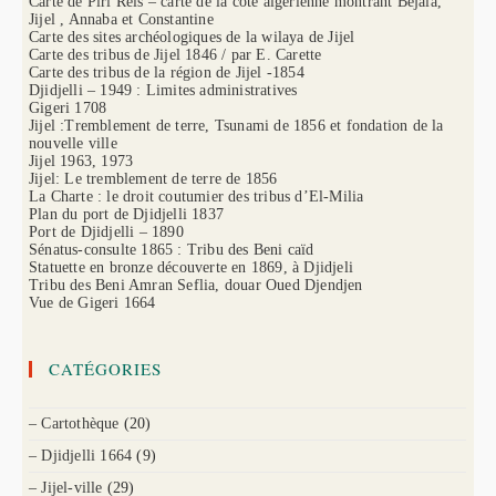
Carte de Piri Reis – carte de la côte algérienne montrant Bejaia,
Jijel , Annaba et Constantine
Carte des sites archéologiques de la wilaya de Jijel
Carte des tribus de Jijel 1846 / par E. Carette
Carte des tribus de la région de Jijel -1854
Djidjelli – 1949 : Limites administratives
Gigeri 1708
Jijel :Tremblement de terre, Tsunami de 1856 et fondation de la
nouvelle ville
Jijel 1963, 1973
Jijel: Le tremblement de terre de 1856
La Charte : le droit coutumier des tribus d’El-Milia
Plan du port de Djidjelli 1837
Port de Djidjelli – 1890
Sénatus-consulte 1865 : Tribu des Beni caïd
Statuette en bronze découverte en 1869, à Djidjeli
Tribu des Beni Amran Seflia, douar Oued Djendjen
Vue de Gigeri 1664
CATÉGORIES
– Cartothèque
(20)
– Djidjelli 1664
(9)
– Jijel-ville
(29)