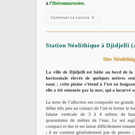
à
l’Ibéromaurusien.
Les
Continuer La Lecture
Grottes
Paléolithiques
De
Taza
-
Jijel
Station Néolithique à Djidjelli
Site Néolithi
La ville de Djidjelli est bâtie au bord de la
horizontale élevée de quelques mètres seu
eaux ; cette plaine s’étend à l’est en longea
elle a été entamée par la mer, qui a incurvé s
La terre de l’alluvion est composée en grande p
délite très peu au contact de l’air et forme le l
falaise verticale de 3 à 4 mètres de hau
quarantaine de mètres de l’eau. Le sol argi
compact et dur et set laisse difficilement entam
; il ne contient généralement pas de pierres ;