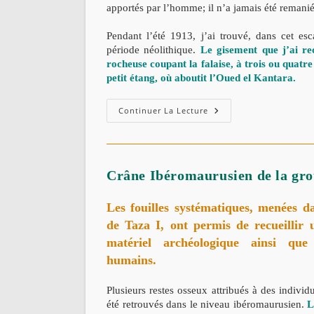
apportés par l’homme; il n’a jamais été remanié
Pendant l’été 1913, j’ai trouvé, dans cet esc
période néolithique.
Le gisement que j’ai re
rocheuse coupant la falaise, à trois ou quatre
petit étang, où aboutit l’Oued el Kantara.
Station
Continuer La Lecture
Néolithique
À
Djidjelli
(Algérie)
–
Par
Crâne Ibéromaurusien de la grot
Ch.
FERTON
Les fouilles systématiques, menées da
de
Taza I
, ont permis de recueillir
matériel archéologique ainsi q
humains.
Plusieurs restes osseux attribués à des individ
été retrouvés dans le niveau ibéromaurusien.
L