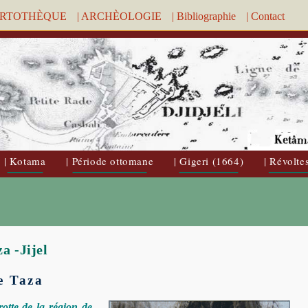
ARTOTHÈQUE
| ARCHÈOLOGIE
| Bibliographie
| Contact
| Kotama
| Période ottomane
| Gigeri (1664)
| Révolte
a -Jijel
e Taza
otte de la région de