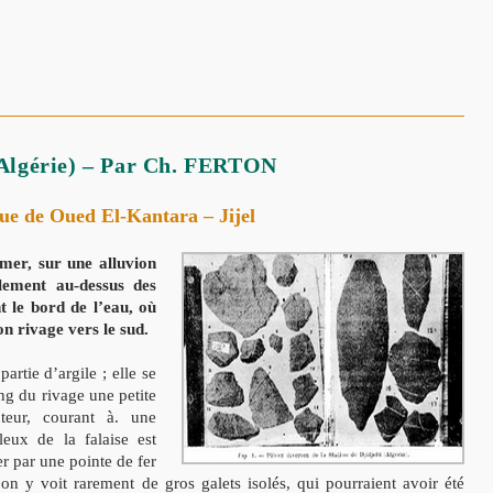
 (Algérie) – Par Ch. FERTON
que de Oued El-Kantara – Jijel
 mer, sur une alluvion
lement au-dessus des
nt le bord de l’eau, où
on rivage vers le sud.
artie d’argile ; elle se
ong du rivage une petite
teur, courant à. une
leux de la falaise est
er par une pointe de fer
 on y voit rarement de gros galets isolés, qui pourraient avoir été