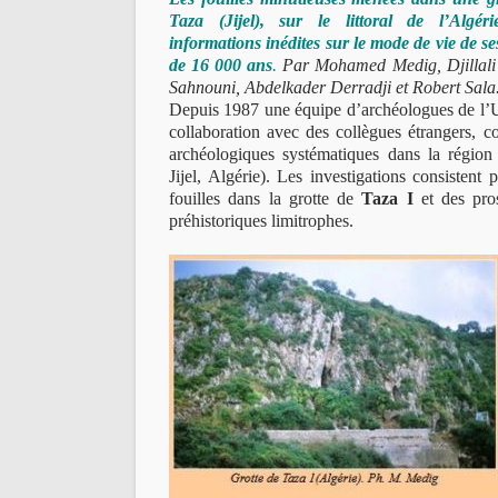
Taza (Jijel), sur le littoral de l’Algér
informations inédites sur le mode de vie de se
de 16 000 ans
.
Par Mohamed Medig, Djillal
Sahnouni, Abdelkader Derradji et Robert Sala
Depuis 1987 une équipe d’archéologues de l’U
collaboration avec des collègues étrangers, c
archéologiques systématiques dans la régio
Jijel, Algérie). Les investigations consistent
fouilles dans la grotte de
Taza I
et des pros
préhistoriques limitrophes.