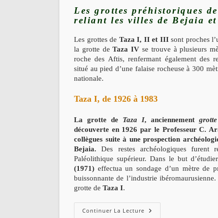
Les grottes préhistoriques de
reliant les villes de Bejaia et
Les grottes de
Taza I, II et III
sont proches l’u
la grotte de
Taza IV
se trouve à plusieurs mèt
roche des Aftis, renfermant également des res
situé au pied d’une falaise rocheuse à 300 mètr
nationale.
Taza I, de 1926 à 1983
La grotte de
Taza I
, anciennement
grott
découverte en 1926 par le Professeur C. A
collègues suite à une prospection archéologi
Bejaia.
Des restes archéologiques furent ré
Paléolithique supérieur. Dans le but d’étud
(1971)
effectua un sondage d’un mètre de pro
buissonnante de l’industrie ibéromaurusienne
grotte de
Taza I
.
Les
Continuer La Lecture
Grottes