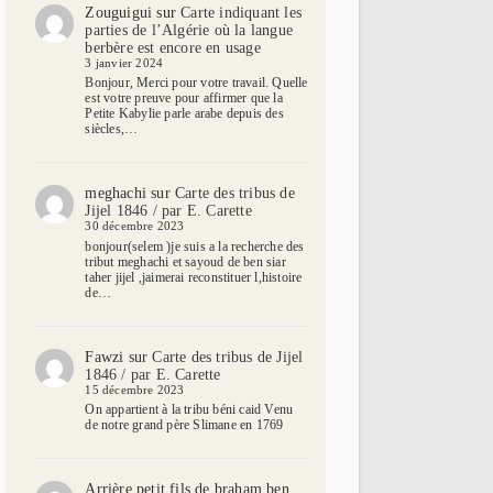
Zouguigui
sur
Carte indiquant les
parties de l’Algérie où la langue
berbère est encore en usage
3 janvier 2024
Bonjour, Merci pour votre travail. Quelle
est votre preuve pour affirmer que la
Petite Kabylie parle arabe depuis des
siècles,…
meghachi
sur
Carte des tribus de
Jijel 1846 / par E. Carette
30 décembre 2023
bonjour(selem )je suis a la recherche des
tribut meghachi et sayoud de ben siar
taher jijel ,jaimerai reconstituer l,histoire
de…
Fawzi
sur
Carte des tribus de Jijel
1846 / par E. Carette
15 décembre 2023
On appartient à la tribu béni caid Venu
de notre grand père Slimane en 1769
Arrière petit fils de braham ben