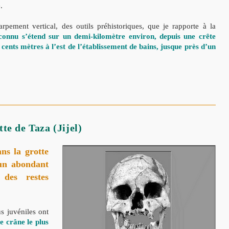
.
arpement vertical, des outils préhistoriques, que je rapporte à la
connu s’étend sur un demi-kilomètre environ, depuis une crête
 cents mètres à l’est de l’établissement de bains, jusque près d’un
te de Taza (Jijel)
ns la grotte
 un abondant
ue des
restes
us juvéniles ont
e crâne le plus