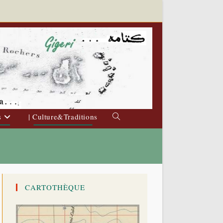
s
| Culture&Traditions
Toggle
website
search
CARTOTHÈQUE