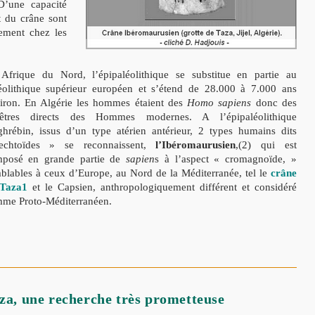
D’une capacité
t du crâne sont
ement chez les
Afrique du Nord, l’épipaléolithique se substitue en partie au
éolithique supérieur européen et s’étend de 28.000 à 7.000 ans
iron. En Algérie les hommes étaient des
Homo sapiens
donc des
êtres directs des Hommes modernes. A l’épipaléolithique
hrébin, issus d’un type atérien antérieur, 2 types humains dits
echtoïdes » se reconnaissent,
l’Ibéromaurusien
,(2) qui est
posé en grande partie de
sapien
s à l’aspect « cromagnoïde, »
blables à ceux d’Europe, au Nord de la Méditerranée, tel le
crâne
Taza1
et le Capsien, anthropologiquement différent et considéré
me Proto-Méditerranéen.
aza, une recherche très prometteuse