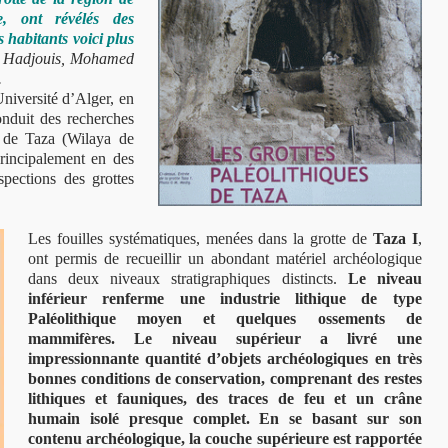
ie, ont révélés des
s habitants voici plus
i Hadjouis, Mohamed
.
niversité d’Alger, en
onduit des recherches
n de Taza (Wilaya de
 principalement en des
pections des grottes
Les fouilles systématiques, menées dans la grotte de
Taza I
,
ont permis de recueillir un abondant matériel archéologique
dans deux niveaux stratigraphiques distincts.
Le niveau
inférieur renferme une industrie lithique de type
Paléolithique moyen et quelques ossements de
mammifères. Le niveau supérieur a livré une
impressionnante quantité d’objets archéologiques en très
bonnes conditions de conservation,
comprenant des restes
lithiques et fauniques, des traces de feu et un crâne
humain
isolé presque complet. En se basant sur son
contenu archéologique, la couche supérieure est rapportée