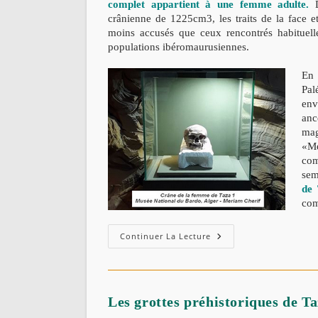
complet appartient à une femme adulte.
crânienne de 1225cm3, les traits de la face e
moins accusés que ceux rencontrés habituell
populations ibéromaurusiennes.
En 
Pal
env
anc
mag
«M
com
sem
de 
com
Crâne
Continuer La Lecture
Ibéromaurusien
De
La
Grotte
De
Taza
Les grottes préhistoriques de T
(Jijel)