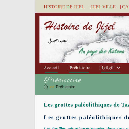
Skip
HISTOIRE DE JIJEL
| JIJEL VILLE
| C
to
content
Accueil
| Préhistoire
| Igilgili
Préhistoire
>>
Préhistoire
Les grottes paléolithiques de Taz
Les grottes paléolithiques d
Les fouilles minutieuses menées dans une gr