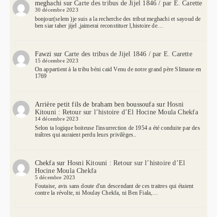
meghachi
sur
Carte des tribus de Jijel 1846 / par E. Carette
30 décembre 2023
bonjour(selem )je suis a la recherche des tribut meghachi et sayoud de
ben siar taher jijel ,jaimerai reconstituer l,histoire de…
Fawzi
sur
Carte des tribus de Jijel 1846 / par E. Carette
15 décembre 2023
On appartient à la tribu béni caid Venu de notre grand père Slimane en
1769
Arrière petit fils de braham ben boussoufa
sur
Hosni
Kitouni : Retour sur l’histoire d’El Hocine Moula Chekfa
14 décembre 2023
Selon ta logique boiteuse l'insurrection de 1954 a été conduite par des
traîtres qui auraient perdu leurs privilèges..
Chekfa
sur
Hosni Kitouni : Retour sur l’histoire d’El
Hocine Moula Chekfa
5 décembre 2023
Foutaise, avis sans doute d'un descendant de ces traitres qui étaient
contre la révolte, ni Moulay Chekfa, ni Ben Fiala,…