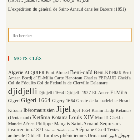
(1851) معركة الركابة ، بني عيشة ـ العنصر ـ
L’expédition du général de Saint-Arnaud dans les Babors (1851)
MOTS CLÉS
Beni-caïd
Algerie
Beni-Khettab
ALQUIER
Beni-Ahmed
Beni
Amran
Bordj d’El-Milia
Carte Hanoteau
Charles FERAUD
Chekfa
Col de Fdoulès
Col de Fedoulès
de Clerville
Delamare
djidjelli
El-Milia
Djidjelli 1664
Djidjelli 1927
El-Ancer
Gigeri 1664
Gigeri
Gigery 1664
Grotte de la madeleine
Hosni
Jijel
Ibéromaurusien
Kitouni
Jijel 1664
Karim Hadji
Ketamas
Ketâma
Louis XIV
Kotama
(Ucutamani)
Moulaï-Chekfa
Philippe Marçais
Saint-Arnaud
Sequestre-
Mundet Africa
insurrection-1871
Stéphane Gsell
Textes
Station Néolithique
Tombes phéniciennes
جيجل
arabes de Djidjelli
Ucutamani
قبور