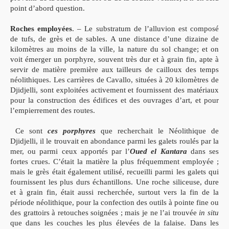
point d’abord question.
Roches employées
. – Le substratum de l’alluvion est composé
de tufs, de grès et de sables. A une distance d’une dizaine de
kilomètres au moins de la ville, la nature du sol change; et on
voit émerger un porphyre, souvent très dur et à grain fin, apte à
servir de matière première aux tailleurs de cailloux des temps
néolithiques. Les carrières de Cavallo, situées à 20 kilomètres de
Djidjelli, sont exploitées activement et fournissent des matériaux
pour la construction des édifices et des ouvrages d’art, et pour
l’empierrement des routes.
Ce sont
ces porphyres
que recherchait le Néolithique de
Djidjelli, il le trouvait en abondance parmi les galets roulés par la
mer, ou parmi ceux apportés par l’
Oued el Kantara
dans ses
fortes crues. C’était la matière la plus fréquemment employée ;
mais le grès était également utilisé, recueilli parmi les galets qui
fournissent les plus durs échantillons. Une roche siliceuse, dure
et à grain fin, était aussi recherchée, surtout vers la fin de la
période néolithique, pour la confection des outils à pointe fine ou
des grattoirs à retouches soignées ; mais je ne l’ai trouvée
in situ
que dans les couches les plus élevées de la falaise. Dans les