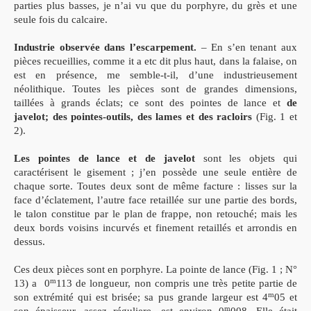
parties plus basses, je n’ai vu que du porphyre, du grès et une
seule fois du calcaire.
Industrie observée dans l’escarpement.
– En s’en tenant aux
pièces recueillies, comme it a etc dit plus haut, dans la falaise, on
est en présence, me semble-t-il, d’une industrieusement
néolithique. Toutes les pièces sont de grandes dimensions,
taillées à grands éclats; ce sont des pointes de lance et
de
javelot; des pointes-outils, des lames et des racloirs
(Fig. 1 et
2).
Les pointes de lance et de javelot
sont les objets qui
caractérisent le gisement ; j’en possède une seule entière de
chaque sorte. Toutes deux sont de même facture : lisses sur la
face d’éclatement, l’autre face retaillée sur une partie des bords,
le talon constitue par le plan de frappe, non retouché; mais les
deux bords voisins incurvés et finement retaillés et arrondis en
dessus.
Ces deux pièces sont en porphyre. La pointe de lance (Fig. 1 ; N°
m
13) a 0
113 de longueur, non compris une très petite partie de
m
son extrémité qui est brisée; sa pus grande largeur est 4
05 et
m