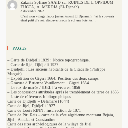
Zakaria Sofiane SAAID
sur
RUINES DE L’OPPIDUM
TUCCA, À MERDJA (El-Djenah)
3 décembre 2023
C’est mon village Tucca (actuellement El Djennah), j’ai le souvenir
étant petit d’avoir découvert sous le sol une foie les…
PAGES
– Carte de Djidjelli 1839 : Notice topographique.
– Carte de Jijel, Djidjelli 1927.
– Djidjelli : Les anciens habitants de la Citadelle (Philippe
Marçais)
– Expédition de Gigeri 1664: Position des deux camps.
– Gravure d’Estienne Vouillemont…Gigeri 1664.
– Le raz-de-marée / JIJEL l’a vécu en 1856
– Les concessions attribuées après le tremblement de terre de 1856
– Liste de références bibliographiques
Carte de Djidjelli – Delamare (1844)
Carte de Jijel, Djidjelli 1927
Carte de Louis RINN , insurrection de 1871
Carte de Piri Reis – carte de la côte algérienne montrant Bejaia,
Jijel , Annaba et Constantine
Carte des sites archéologiques de la wilaya de Jijel