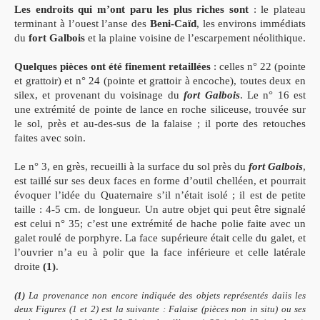
Les endroits qui m’ont paru les plus riches sont
: le plateau
terminant à l’ouest l’anse des
Beni-Caïd
, les environs immédiats
du
fort Galbois
et la plaine voisine de l’escarpement néolithique.
Quelques pièces ont été finement retaillées
: celles n° 22 (pointe
et grattoir) et n° 24 (pointe et grattoir à encoche), toutes deux en
silex, et provenant du voisinage du
fort Galbois
. Le n° 16 est
une extrémité de pointe de lance en roche siliceuse, trouvée sur
le sol, près et au-des-sus de la falaise ; il porte des retouches
faites avec soin.
Le n° 3, en grès, recueilli à la surface du sol près du
fort Galbois
,
est taillé sur ses deux faces en forme d’outil chelléen, et pourrait
évoquer l’idée du Quaternaire s’il n’était isolé ; il est de petite
taille : 4-5 cm. de longueur. Un autre objet qui peut être signalé
est celui n° 35; c’est une extrémité de hache polie faite avec un
galet roulé de porphyre. La face supérieure était celle du galet, et
l’ouvrier n’a eu à polir que la face inférieure et celle latérale
droite
(1)
.
(1)
La provenance non encore indiquée des objets représentés daiis les
deux Figures (1 et 2) est la suivante : Falaise (pièces non in situ) ou ses