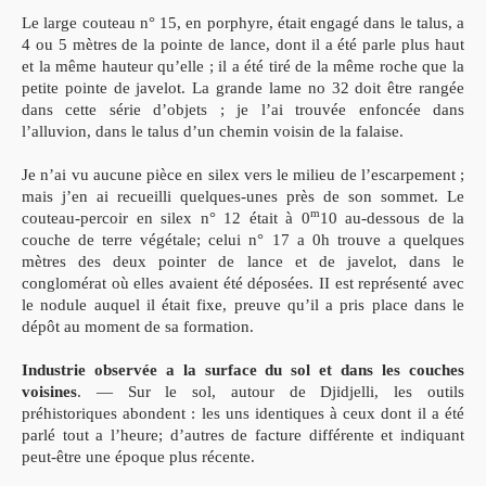
Le large couteau n° 15, en porphyre, était engagé dans le talus, a
4 ou 5 mètres de la pointe de lance, dont il a été parle plus haut
et la même hauteur qu’elle ; il a été tiré de la même roche que la
petite pointe de javelot. La grande lame no 32 doit être rangée
dans cette série d’objets ; je l’ai trouvée enfoncée dans
l’alluvion, dans le talus d’un chemin voisin de la falaise.
Je n’ai vu aucune pièce en silex vers le milieu de l’escarpement ;
mais j’en ai recueilli quelques-unes près de son sommet. Le
m
couteau-percoir en silex n° 12 était à 0
10 au-dessous de la
couche de terre végétale; celui n° 17 a 0h trouve a quelques
mètres des deux pointer de lance et de javelot, dans le
conglomérat où elles avaient été déposées.
II est représenté avec
le nodule auquel il était fixe, preuve qu’il a pris place dans le
dépôt au moment de sa formation.
Industrie observée a la surface du sol et dans les couches
voisines
. — Sur le sol, autour de Djidjelli, les outils
préhistoriques abondent : les uns identiques à ceux dont il a été
parlé tout a l’heure; d’autres de facture différente et indiquant
peut-être une époque plus récente.