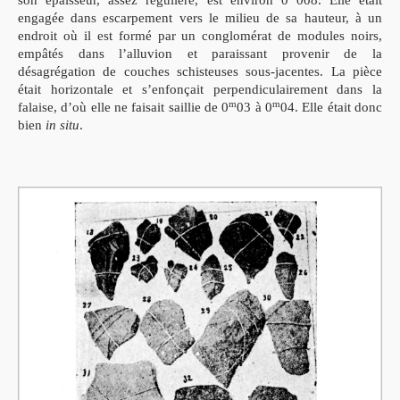
son épaisseur, assez réguliere, est environ 0
008. Elle était
engagée dans escarpement vers le milieu de sa hauteur, à un
endroit où il est formé par un conglomérat de modules noirs,
empâtés dans l’alluvion et paraissant provenir de la
désagrégation de couches schisteuses sous-jacentes.
La pièce
était horizontale et s’enfonçait perpendiculairement dans la
m
m
falaise, d’où elle ne faisait saillie de 0
03 à 0
04. Elle était donc
bien
in situ
.