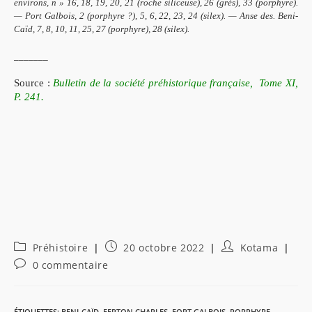
environs, n » 16, 18, 19, 20, 21 (roche siliceuse), 26 (grès), 33 (porphyre).
— Port Galbois, 2 (porphyre ?), 5, 6, 22, 23, 24 (silex). — Anse des. Beni-
Caïd, 7, 8, 10, 11, 25, 27 (porphyre), 28 (silex).
_______
Source :
Bulletin de la société préhistorique française, Tome XI,
P. 241.
Post
Publication
Auteur/autrice
Préhistoire
20 octobre 2022
Kotama
category:
publiée :
de
Commentaires
0 commentaire
la
de
publication :
la
publication :
ÉTIQUETTES
:
BENI-CAÏD
,
FERTON CHARLES
,
FORT GALBOIS
,
PORPHYRE
,