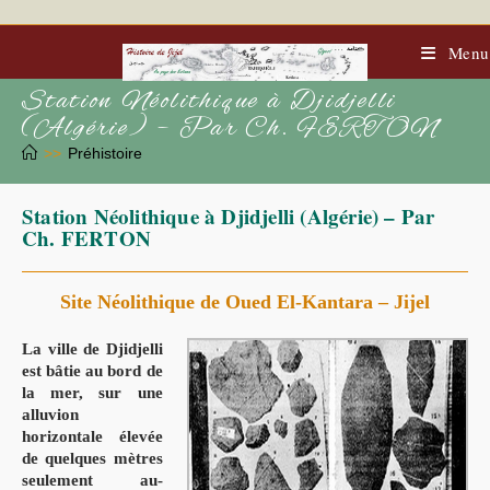
Skip
to
content
Menu
Station Néolithique à Djidjelli
(Algérie) – Par Ch. FERTON
>>
Préhistoire
Station Néolithique à Djidjelli (Algérie) – Par
Ch. FERTON
Site Néolithique de Oued El-Kantara – Jijel
La ville de Djidjelli
est bâtie au bord de
la mer, sur une
alluvion
horizontale élevée
de quelques mètres
seulement au-