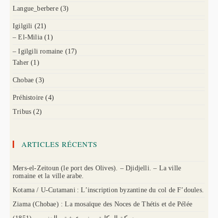
Langue_berbere
(3)
Igilgili
(21)
– El-Milia
(1)
– Igilgili romaine
(17)
Taher
(1)
Chobae
(3)
Préhistoire
(4)
Tribus
(2)
ARTICLES RÉCENTS
Mers-el-Zeitoun (le port des Olives). – Djidjelli. – La ville
romaine et la ville arabe.
Kotama / U-Cutamani : L’inscription byzantine du col de F’doules.
Ziama (Chobae) : La mosaïque des Noces de Thétis et de Pélée