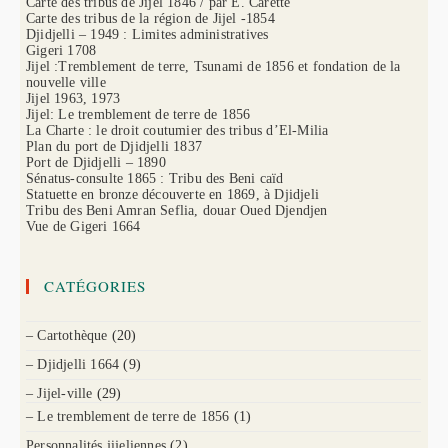
Carte des tribus de Jijel 1846 / par E. Carette
Carte des tribus de la région de Jijel -1854
Djidjelli – 1949 : Limites administratives
Gigeri 1708
Jijel :Tremblement de terre, Tsunami de 1856 et fondation de la
nouvelle ville
Jijel 1963, 1973
Jijel: Le tremblement de terre de 1856
La Charte : le droit coutumier des tribus d’El-Milia
Plan du port de Djidjelli 1837
Port de Djidjelli – 1890
Sénatus-consulte 1865 : Tribu des Beni caïd
Statuette en bronze découverte en 1869, à Djidjeli
Tribu des Beni Amran Seflia, douar Oued Djendjen
Vue de Gigeri 1664
CATÉGORIES
– Cartothèque
(20)
– Djidjelli 1664
(9)
– Jijel-ville
(29)
– Le tremblement de terre de 1856
(1)
Personnalités jijeliennes
(2)