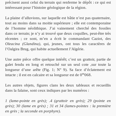
précisent aussi celui du terrain qui renferme le dépôt : ce qui est
intéressant pour l’histoire géologique de la région.
La plaine d’alluvions, sur laquelle est bâtie n’est pas quaternaire,
tout au moins dans sa moitie supérieure ; elle est contemporaine
de l’homme néolithique. J’ai vainement cherché des fossiles
dans ce terrain; je n’y ai trouvé que deux coquilles, peut-être très
récentes ; ce sont, m’en a écrit le commandant Caziot, des
Oleacina (Glandina)
, qui, jeunes, ont tous les caractères de
l’Oalgira Brug, qui habite actuellement l’Algérie.
Une autre pièce offre quelque intérêt; c’est un grattoir, partie de
galet fendu en long et retouché sur un seul cote ,sur toute la
longueur d’une arête (Fig. 1; N° 9). Sa face d’éclatement est
m
intacte ; il est en calcaire et sa longueur est de 0
068.
Les autres objets, figures clans les deux tableaux et recueillis
dans la falaise, sont ceux indiques par les numéros :
1 (lame-pointe en grès); .4 (grattoir en grès); 29 (pointe en
grès); 30 (lame en grès) ; 31 et 34 (lames-pointes : la première
en grès ; la seconde en porphyre).