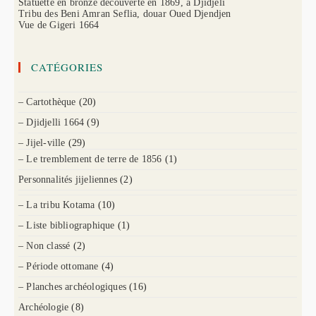
Statuette en bronze découverte en 1869, à Djidjeli
Tribu des Beni Amran Seflia, douar Oued Djendjen
Vue de Gigeri 1664
CATÉGORIES
– Cartothèque
(20)
– Djidjelli 1664
(9)
– Jijel-ville
(29)
– Le tremblement de terre de 1856
(1)
Personnalités jijeliennes
(2)
– La tribu Kotama
(10)
– Liste bibliographique
(1)
– Non classé
(2)
– Période ottomane
(4)
– Planches archéologiques
(16)
Archéologie
(8)