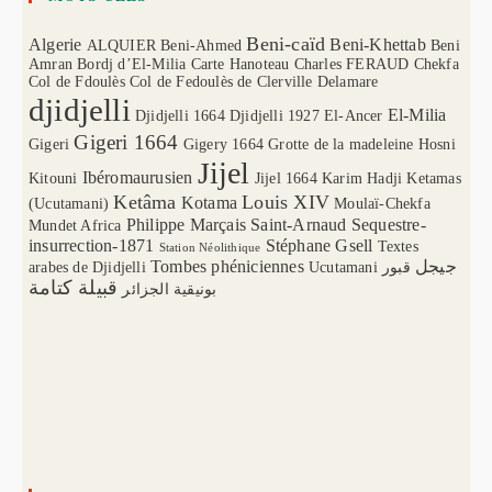
Beni-caïd
Algerie
Beni-Khettab
ALQUIER
Beni-Ahmed
Beni
Amran
Bordj d’El-Milia
Carte Hanoteau
Charles FERAUD
Chekfa
Col de Fdoulès
Col de Fedoulès
de Clerville
Delamare
djidjelli
El-Milia
Djidjelli 1664
Djidjelli 1927
El-Ancer
Gigeri 1664
Gigeri
Gigery 1664
Grotte de la madeleine
Hosni
Jijel
Ibéromaurusien
Kitouni
Jijel 1664
Karim Hadji
Ketamas
Ketâma
Louis XIV
Kotama
(Ucutamani)
Moulaï-Chekfa
Philippe Marçais
Saint-Arnaud
Sequestre-
Mundet Africa
insurrection-1871
Stéphane Gsell
Textes
Station Néolithique
Tombes phéniciennes
جيجل
arabes de Djidjelli
Ucutamani
قبور
قبيلة كتامة
بونيقية الجزائر