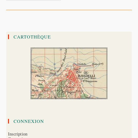
À
Djidjelli
(Algérie)
–
Par
Ch.
FERTON
CARTOTHÈQUE
CONNEXION
Inscription