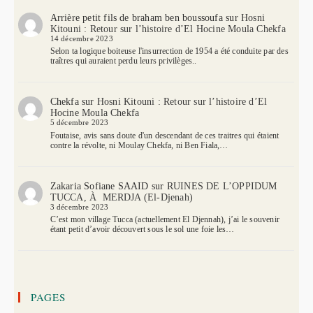
Arrière petit fils de braham ben boussoufa
sur
Hosni
Kitouni : Retour sur l’histoire d’El Hocine Moula Chekfa
14 décembre 2023
Selon ta logique boiteuse l'insurrection de 1954 a été conduite par des
traîtres qui auraient perdu leurs privilèges..
Chekfa
sur
Hosni Kitouni : Retour sur l’histoire d’El
Hocine Moula Chekfa
5 décembre 2023
Foutaise, avis sans doute d'un descendant de ces traitres qui étaient
contre la révolte, ni Moulay Chekfa, ni Ben Fiala,…
Zakaria Sofiane SAAID
sur
RUINES DE L’OPPIDUM
TUCCA, À MERDJA (El-Djenah)
3 décembre 2023
C’est mon village Tucca (actuellement El Djennah), j’ai le souvenir
étant petit d’avoir découvert sous le sol une foie les…
PAGES