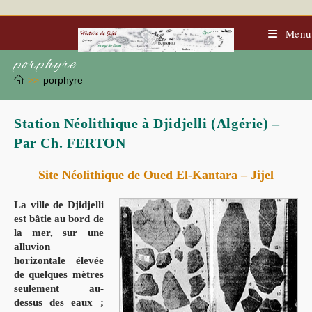
Skip
to
content
Menu
porphyre
>>
porphyre
Station Néolithique à Djidjelli (Algérie) –
Par Ch. FERTON
Site Néolithique de Oued El-Kantara – Jijel
La ville de Djidjelli
est bâtie au bord de
la mer, sur une
alluvion
horizontale élevée
de quelques mètres
seulement au-
dessus des eaux ;