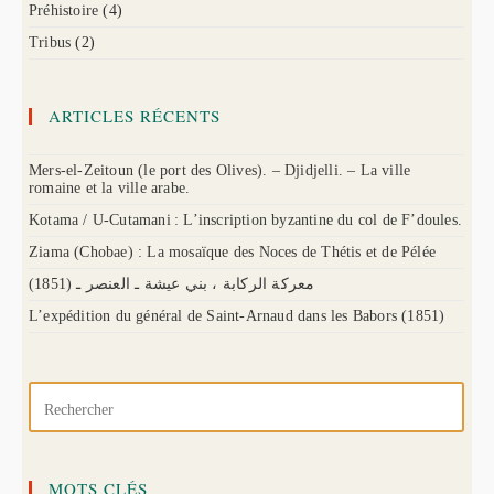
Préhistoire
(4)
Tribus
(2)
ARTICLES RÉCENTS
Mers-el-Zeitoun (le port des Olives). – Djidjelli. – La ville
romaine et la ville arabe.
Kotama / U-Cutamani : L’inscription byzantine du col de F’doules.
Ziama (Chobae) : La mosaïque des Noces de Thétis et de Pélée
(1851) معركة الركابة ، بني عيشة ـ العنصر ـ
L’expédition du général de Saint-Arnaud dans les Babors (1851)
MOTS CLÉS