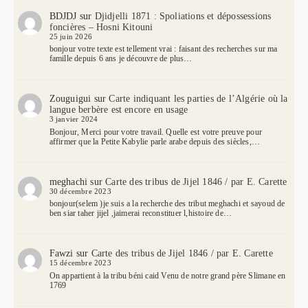
BDJDJ
sur
Djidjelli 1871 : Spoliations et dépossessions
foncières – Hosni Kitouni
25 juin 2026
bonjour votre texte est tellement vrai : faisant des recherches sur ma
famille depuis 6 ans je découvre de plus…
Zouguigui
sur
Carte indiquant les parties de l’Algérie où la
langue berbère est encore en usage
3 janvier 2024
Bonjour, Merci pour votre travail. Quelle est votre preuve pour
affirmer que la Petite Kabylie parle arabe depuis des siècles,…
meghachi
sur
Carte des tribus de Jijel 1846 / par E. Carette
30 décembre 2023
bonjour(selem )je suis a la recherche des tribut meghachi et sayoud de
ben siar taher jijel ,jaimerai reconstituer l,histoire de…
Fawzi
sur
Carte des tribus de Jijel 1846 / par E. Carette
15 décembre 2023
On appartient à la tribu béni caid Venu de notre grand père Slimane en
1769