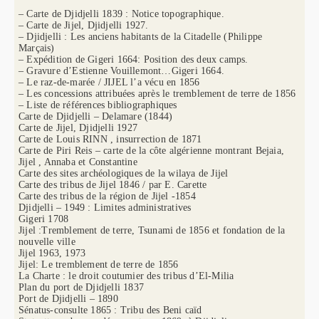
– Carte de Djidjelli 1839 : Notice topographique.
– Carte de Jijel, Djidjelli 1927.
– Djidjelli : Les anciens habitants de la Citadelle (Philippe
Marçais)
– Expédition de Gigeri 1664: Position des deux camps.
– Gravure d’Estienne Vouillemont…Gigeri 1664.
– Le raz-de-marée / JIJEL l’a vécu en 1856
– Les concessions attribuées après le tremblement de terre de 1856
– Liste de références bibliographiques
Carte de Djidjelli – Delamare (1844)
Carte de Jijel, Djidjelli 1927
Carte de Louis RINN , insurrection de 1871
Carte de Piri Reis – carte de la côte algérienne montrant Bejaia,
Jijel , Annaba et Constantine
Carte des sites archéologiques de la wilaya de Jijel
Carte des tribus de Jijel 1846 / par E. Carette
Carte des tribus de la région de Jijel -1854
Djidjelli – 1949 : Limites administratives
Gigeri 1708
Jijel :Tremblement de terre, Tsunami de 1856 et fondation de la
nouvelle ville
Jijel 1963, 1973
Jijel: Le tremblement de terre de 1856
La Charte : le droit coutumier des tribus d’El-Milia
Plan du port de Djidjelli 1837
Port de Djidjelli – 1890
Sénatus-consulte 1865 : Tribu des Beni caïd