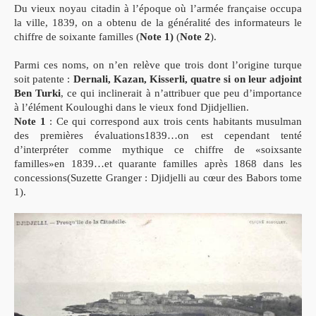
Du vieux noyau citadin à l’époque où l’armée française occupa
Philippe
Marcais
la ville, 1839, on a obtenu de la généralité des informateurs le
chiffre de soixante familles (
Note 1)
(
Note 2
).
Parmi ces noms, on n’en relève que trois dont l’origine turque
soit patente :
Dernali, Kazan, Kisserli, quatre si on leur adjoint
Ben Turki
, ce qui inclinerait à n’attribuer que peu d’importance
à l’élément Kouloughi dans le vieux fond Djidjellien.
Note 1
: Ce qui correspond aux trois cents habitants musulman
des premières évaluations1839…on est cependant tenté
d’interpréter comme mythique ce chiffre de «soixsante
familles»en 1839…et quarante familles après 1868 dans les
concessions(Suzette Granger : Djidjelli au cœur des Babors tome
1).