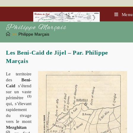
Skip
to
content
Menu
Philippe Marçais
>>
Philippe Marçais
Les Beni-Caïd de Jijel – Par. Philippe
Marçais
Le territoire
des
Beni-
Caïd
s’étend
sur un vaste
(1)
périmètre
qui, s’élevant
rapidement
du rivage
vers le mont
Mezghitan
(2)