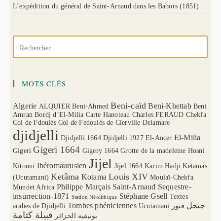
L’expédition du général de Saint-Arnaud dans les Babors (1851)
MOTS CLÉS
Beni-caïd
Algerie
Beni-Khettab
ALQUIER
Beni-Ahmed
Beni
Amran
Bordj d’El-Milia
Carte Hanoteau
Charles FERAUD
Chekfa
Col de Fdoulès
Col de Fedoulès
de Clerville
Delamare
djidjelli
El-Milia
Djidjelli 1664
Djidjelli 1927
El-Ancer
Gigeri 1664
Gigeri
Gigery 1664
Grotte de la madeleine
Hosni
Jijel
Ibéromaurusien
Kitouni
Jijel 1664
Karim Hadji
Ketamas
Ketâma
Louis XIV
Kotama
(Ucutamani)
Moulaï-Chekfa
Philippe Marçais
Saint-Arnaud
Sequestre-
Mundet Africa
insurrection-1871
Stéphane Gsell
Textes
Station Néolithique
Tombes phéniciennes
جيجل
arabes de Djidjelli
Ucutamani
قبور
قبيلة كتامة
بونيقية الجزائر