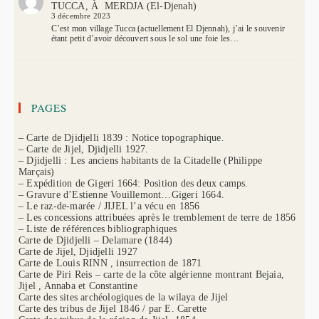
TUCCA, À MERDJA (El-Djenah)
3 décembre 2023
C’est mon village Tucca (actuellement El Djennah), j’ai le souvenir
étant petit d’avoir découvert sous le sol une foie les…
PAGES
– Carte de Djidjelli 1839 : Notice topographique.
– Carte de Jijel, Djidjelli 1927.
– Djidjelli : Les anciens habitants de la Citadelle (Philippe
Marçais)
– Expédition de Gigeri 1664: Position des deux camps.
– Gravure d’Estienne Vouillemont…Gigeri 1664.
– Le raz-de-marée / JIJEL l’a vécu en 1856
– Les concessions attribuées après le tremblement de terre de 1856
– Liste de références bibliographiques
Carte de Djidjelli – Delamare (1844)
Carte de Jijel, Djidjelli 1927
Carte de Louis RINN , insurrection de 1871
Carte de Piri Reis – carte de la côte algérienne montrant Bejaia,
Jijel , Annaba et Constantine
Carte des sites archéologiques de la wilaya de Jijel
Carte des tribus de Jijel 1846 / par E. Carette