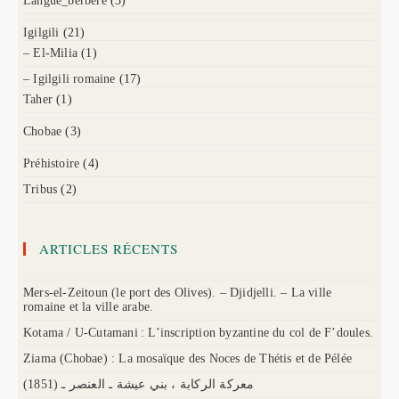
Langue_berbere
(3)
Igilgili
(21)
– El-Milia
(1)
– Igilgili romaine
(17)
Taher
(1)
Chobae
(3)
Préhistoire
(4)
Tribus
(2)
ARTICLES RÉCENTS
Mers-el-Zeitoun (le port des Olives). – Djidjelli. – La ville
romaine et la ville arabe.
Kotama / U-Cutamani : L’inscription byzantine du col de F’doules.
Ziama (Chobae) : La mosaïque des Noces de Thétis et de Pélée
(1851) معركة الركابة ، بني عيشة ـ العنصر ـ