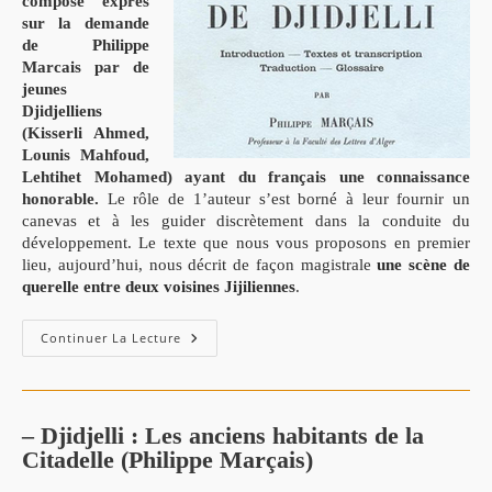
composé exprès
sur la demande
de Philippe
Marcais par de
jeunes
Djidjelliens
(Kisserli Ahmed,
Lounis Mahfoud,
Lehtihet Mohamed) ayant du français une connaissance
honorable.
Le rôle de 1’auteur s’est borné à leur fournir un
canevas et à les guider discrètement dans la conduite du
développement. Le texte que nous vous proposons en premier
lieu, aujourd’hui, nous décrit de façon magistrale
une scène de
querelle entre deux voisines Jijiliennes
.
Scène
Continuer La Lecture
De
La
Vie
Quotidienne
:
Textes
– Djidjelli : Les anciens habitants de la
Arabes
Citadelle (Philippe Marçais)
De
Djidjelli
.