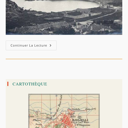
–
Continuer La Lecture
Djidjelli
:
Les
Anciens
Habitants
De
La
Citadelle
(Philippe
CARTOTHÈQUE
Marçais)