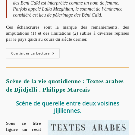
des Beni Caïd est interprétée comme un nom de femme.
Parfois appelé Lalla Mezghitan, le sommet de l’éminence
considéré est lieu de pèlerinage des Béni Caïd.
Ces échancrures sont la marque des remaniements, des
amputations (1) et des limitations (2) subies à diverses reprises
par le pays qaïdi au cours du siècle dernier.
Les
Continuer La Lecture
Beni-
Caïd
De
Jijel
–
Par.
Scène de la vie quotidienne : Textes arabes
Philippe
Marçais
de Djidjelli . Philippe Marcais
Scène de querelle entre deux voisines
Jijiliennes
.
Sous ce titre
figure un récit