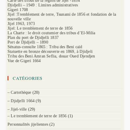
Carte des tribus de la région de Jijel -1854
Djidjelli – 1949 : Limites administratives
Gigeri 1708
Jijel :Tremblement de terre, Tsunami de 1856 et fondation de la
nouvelle ville
Jijel 1963, 1973
Jijel: Le tremblement de terre de 1856
La Charte : le droit coutumier des tribus d’El-Milia
Plan du port de Djidjelli 1837
Port de Djidjelli – 1890
Sénatus-consulte 1865 : Tribu des Beni caïd
Statuette en bronze découverte en 1869, à Djidjeli
Tribu des Beni Amran Seflia, douar Oued Djendjen
Vue de Gigeri 1664
CATÉGORIES
– Cartothèque
(20)
– Djidjelli 1664
(9)
– Jijel-ville
(29)
– Le tremblement de terre de 1856
(1)
Personnalités jijeliennes
(2)