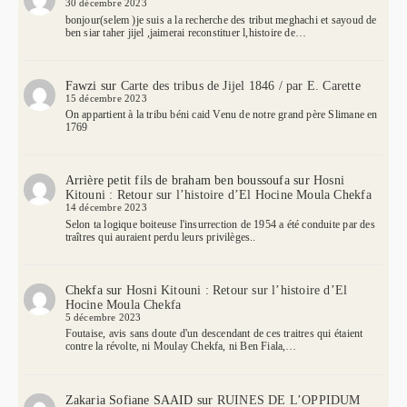
30 décembre 2023
bonjour(selem )je suis a la recherche des tribut meghachi et sayoud de
ben siar taher jijel ,jaimerai reconstituer l,histoire de…
Fawzi
sur
Carte des tribus de Jijel 1846 / par E. Carette
15 décembre 2023
On appartient à la tribu béni caid Venu de notre grand père Slimane en
1769
Arrière petit fils de braham ben boussoufa
sur
Hosni
Kitouni : Retour sur l’histoire d’El Hocine Moula Chekfa
14 décembre 2023
Selon ta logique boiteuse l'insurrection de 1954 a été conduite par des
traîtres qui auraient perdu leurs privilèges..
Chekfa
sur
Hosni Kitouni : Retour sur l’histoire d’El
Hocine Moula Chekfa
5 décembre 2023
Foutaise, avis sans doute d'un descendant de ces traitres qui étaient
contre la révolte, ni Moulay Chekfa, ni Ben Fiala,…
Zakaria Sofiane SAAID
sur
RUINES DE L’OPPIDUM