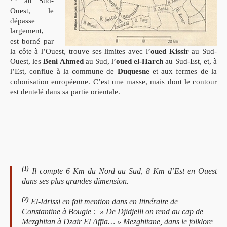
au Sud-
Ouest, le
dépasse
largement,
est borné par
la côte à l’Ouest, trouve ses limites avec l’
oued Kissir
au Sud-
Ouest, les
Beni Ahmed
au Sud, l’
oued el-Harch
au Sud-Est, et, à
l’Est, conflue à la commune de
Duquesne
et aux fermes de la
colonisation européenne. C’est une masse, mais dont le contour
est dentelé dans sa partie orientale.
(1)
Il compte 6 Km du Nord au Sud, 8 Km d’Est en Ouest
dans ses plus grandes dimension.
(2)
El-Idrissi en fait mention dans en Itinéraire de
Constantine à Bougie : » De Djidjelli on rend au cap de
Mezghitan à Dzair El Affia… » Mezghitane, dans le folklore