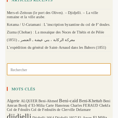
Mers-el-Zeitoun (le port des Olives). – Djidjelli. – La ville
romaine et la ville arabe.
Kotama / U-Cutamani : L’inscription byzantine du col de F’doules.
Ziama (Chobae) : La mosaïque des Noces de Thétis et de Pélée
(1851) معركة الركابة ، بني عيشة ـ العنصر ـ
L’expédition du général de Saint-Arnaud dans les Babors (1851)
MOTS CLÉS
Beni-caïd
Algerie
Beni-Khettab
ALQUIER
Beni-Ahmed
Beni
Amran
Bordj d’El-Milia
Carte Hanoteau
Charles FERAUD
Chekfa
Col de Fdoulès
Col de Fedoulès
de Clerville
Delamare
djidjelli
El-Milia
Djidjelli 1664
Djidjelli 1927
El-Ancer