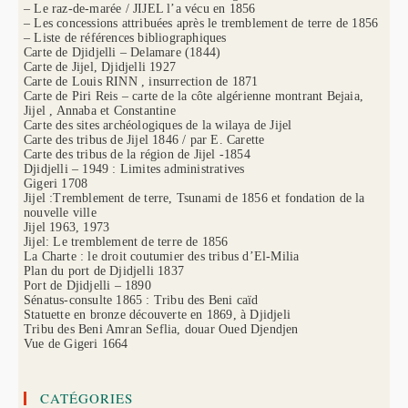
– Le raz-de-marée / JIJEL l’a vécu en 1856
– Les concessions attribuées après le tremblement de terre de 1856
– Liste de références bibliographiques
Carte de Djidjelli – Delamare (1844)
Carte de Jijel, Djidjelli 1927
Carte de Louis RINN , insurrection de 1871
Carte de Piri Reis – carte de la côte algérienne montrant Bejaia,
Jijel , Annaba et Constantine
Carte des sites archéologiques de la wilaya de Jijel
Carte des tribus de Jijel 1846 / par E. Carette
Carte des tribus de la région de Jijel -1854
Djidjelli – 1949 : Limites administratives
Gigeri 1708
Jijel :Tremblement de terre, Tsunami de 1856 et fondation de la
nouvelle ville
Jijel 1963, 1973
Jijel: Le tremblement de terre de 1856
La Charte : le droit coutumier des tribus d’El-Milia
Plan du port de Djidjelli 1837
Port de Djidjelli – 1890
Sénatus-consulte 1865 : Tribu des Beni caïd
Statuette en bronze découverte en 1869, à Djidjeli
Tribu des Beni Amran Seflia, douar Oued Djendjen
Vue de Gigeri 1664
CATÉGORIES