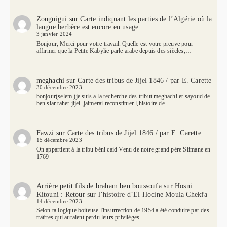
Zouguigui
sur
Carte indiquant les parties de l’Algérie où la
langue berbère est encore en usage
3 janvier 2024
Bonjour, Merci pour votre travail. Quelle est votre preuve pour
affirmer que la Petite Kabylie parle arabe depuis des siècles,…
meghachi
sur
Carte des tribus de Jijel 1846 / par E. Carette
30 décembre 2023
bonjour(selem )je suis a la recherche des tribut meghachi et sayoud de
ben siar taher jijel ,jaimerai reconstituer l,histoire de…
Fawzi
sur
Carte des tribus de Jijel 1846 / par E. Carette
15 décembre 2023
On appartient à la tribu béni caid Venu de notre grand père Slimane en
1769
Arrière petit fils de braham ben boussoufa
sur
Hosni
Kitouni : Retour sur l’histoire d’El Hocine Moula Chekfa
14 décembre 2023
Selon ta logique boiteuse l'insurrection de 1954 a été conduite par des
traîtres qui auraient perdu leurs privilèges..