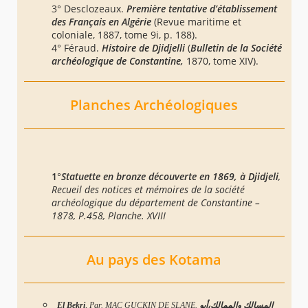
3° Desclozeaux.
Première tentative d’établissement
des Français en Algérie
(Revue maritime et
coloniale, 1887, tome 9i, p. 188).
4° Féraud.
Histoire de Djidjelli
(
Bulletin de la Société
archéologique de Constantine,
1870, tome XIV).
Planches Archéologiques
1
°
Statuette en bronze découverte en 1869, à Djidjeli
,
Recueil des notices et mémoires de la société
archéologique du département de Constantine –
1878, P.458, Planche. XVIII
Au pays des Kotama
El Bekri
, Par. MAC GUCKIN DE SLANE.
المسالك والممالك،أبو