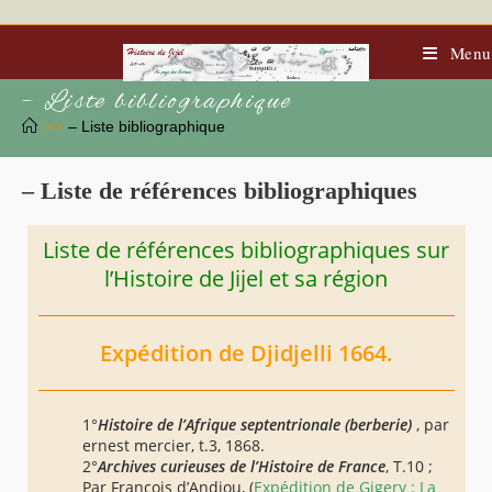
Skip
to
content
Menu
– Liste bibliographique
>>
– Liste bibliographique
– Liste de références bibliographiques
Liste de références bibliographiques sur
l’Histoire de Jijel et sa région
Expédition de Djidjelli 1664.
1°
Histoire de l’Afrique septentrionale (berberie)
, par
ernest mercier, t.3, 1868.
2°
Archives curieuses de l’Histoire de France
, T.10 ;
Par François d’Andjou,
(
Expédition de Gigery : La