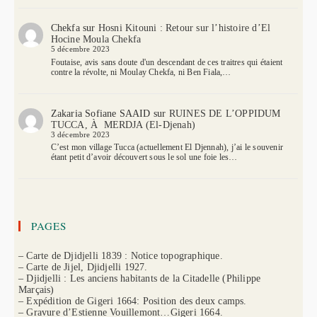
Chekfa
sur
Hosni Kitouni : Retour sur l’histoire d’El
Hocine Moula Chekfa
5 décembre 2023
Foutaise, avis sans doute d'un descendant de ces traitres qui étaient
contre la révolte, ni Moulay Chekfa, ni Ben Fiala,…
Zakaria Sofiane SAAID
sur
RUINES DE L’OPPIDUM
TUCCA, À MERDJA (El-Djenah)
3 décembre 2023
C’est mon village Tucca (actuellement El Djennah), j’ai le souvenir
étant petit d’avoir découvert sous le sol une foie les…
PAGES
– Carte de Djidjelli 1839 : Notice topographique.
– Carte de Jijel, Djidjelli 1927.
– Djidjelli : Les anciens habitants de la Citadelle (Philippe
Marçais)
– Expédition de Gigeri 1664: Position des deux camps.
– Gravure d’Estienne Vouillemont…Gigeri 1664.