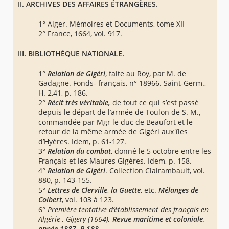
II. ARCHIVES DES AFFAIRES ÉTRANGÈRES.
1° Alger. Mémoires et Documents, tome XII
2° France, 1664, vol. 917.
III. BIBLIOTHÈQUE NATIONALE.
1°
Relation de Gigéri
, faite au Roy, par M. de
Gadagne. Fonds- français, n° 18966. Saint-Germ.,
H. 2,41, p. 186.
2°
Récit très véritable,
de tout ce qui s’est passé
depuis le départ de l’armée de Toulon de S. M.,
commandée par Mgr le duc de Beaufort et le
retour de la même armée de Gigéri aux îles
d’Hyères. Idem, p. 61-127.
3°
Relation du combat
, donné le 5 octobre entre les
Français et les Maures Gigères. Idem, p. 158.
4°
Relation de Gigéri
. Collection Clairambault, vol.
880, p. 143-155.
5°
Lettres de Clerville
,
la Guette
, etc.
Mélanges de
Colbert
, vol. 103 à 123.
6°
Première tentative d’établissement des français en
Algérie , Gigery (1664)
, Revue maritime et coloniale,
année 1887, P.188