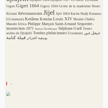
Gigeri 1664
Gigeri
Gigery 1664
Grotte de la madeleine
Hosni
Jijel
Ibéromaurusien
Kitouni
Jijel 1664
Karim Hadji
Ketamas
Ketâma
Louis XIV
Kotama
(Ucutamani)
Moulaï-Chekfa
Philippe Marçais
Saint-Arnaud
Sequestre-
Mundet Africa
insurrection-1871
Stéphane Gsell
Textes
Station Néolithique
Tombes phéniciennes
جيجل
arabes de Djidjelli
Ucutamani
قبور
قبيلة كتامة
بونيقية الجزائر
–