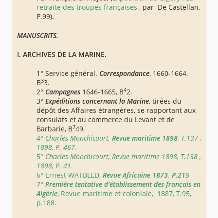
retraite des troupes françaises
, par De Castellan,
P.99).
MANUSCRITS.
I. ARCHIVES DE LA MARINE.
1° Service général.
Correspondance
, 1660-1664,
3
B
3.
4
2°
Campagnes
1646-1665, B
2.
3°
Expéditions concernant la Marine
, tirées du
dépôt des Affaires étrangères, se rapportant aux
consulats et au commerce du Levant et de
7
Barbarie, B
49.
4°
Charles Monchicourt,
Revue maritime 1898
, T.137 ,
1898, P. 467
.
5°
Charles Monchicourt, Revue maritime 1898, T.138 ,
1898, P. 41
.
6°
Ernest WATBLED,
Revue Africaine 1873, P.215
7°
Première tentative d’établissement des français en
Algérie
, Revue maritime et coloniale, 1887, T.95,
p.188.