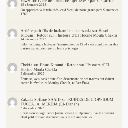
Fawzi
sur
Carte des tribus de Jijel 1846 / par E. Carette
15 décembre 2023
On appartient à la tribu béni caid Venu de notre grand père Slimane en
1769
Arrière petit fils de braham ben boussoufa
sur
Hosni
Kitouni : Retour sur l’histoire d’El Hocine Moula Chekfa
14 décembre 2023
Selon ta logique boiteuse l'insurrection de 1954 a été conduite par des
traîtres qui auraient perdu leurs privilèges..
Chekfa
sur
Hosni Kitouni : Retour sur l’histoire d’El
Hocine Moula Chekfa
5 décembre 2023
Foutaise, avis sans doute d'un descendant de ces traitres qui étaient
contre la révolte, ni Moulay Chekfa, ni Ben Fiala,…
Zakaria Sofiane SAAID
sur
RUINES DE L’OPPIDUM
TUCCA, À MERDJA (El-Djenah)
3 décembre 2023
C’est mon village Tucca (actuellement El Djennah), j’ai le souvenir
étant petit d’avoir découvert sous le sol une foie les…