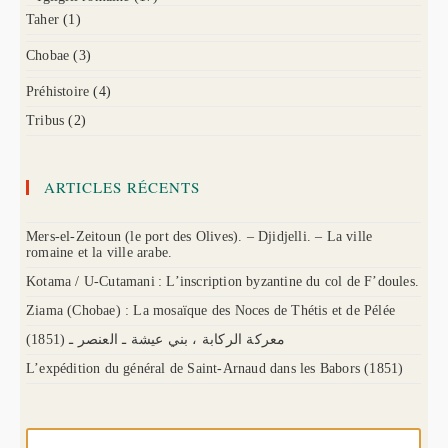
Taher
(1)
Chobae
(3)
Préhistoire
(4)
Tribus
(2)
ARTICLES RÉCENTS
Mers-el-Zeitoun (le port des Olives). – Djidjelli. – La ville
romaine et la ville arabe.
Kotama / U-Cutamani : L’inscription byzantine du col de F’doules.
Ziama (Chobae) : La mosaïque des Noces de Thétis et de Pélée
(1851) معركة الركابة ، بني عيشة ـ العنصر ـ
L’expédition du général de Saint-Arnaud dans les Babors (1851)