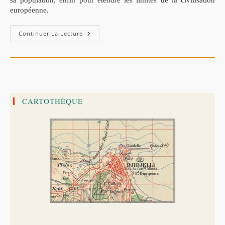
sa population, enfin pour étendre les limites de la civilisation
européenne.
Lettre
Continuer La Lecture
Du
Maréchal
Bosquet
: Chez
Les
Beni-
Amran
(Djidjelli),
Le
CARTOTHÈQUE
21
Mai
1851