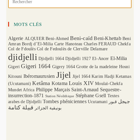
MOTS CLÉS
Beni-caïd
Algerie
Beni-Khettab
ALQUIER
Beni-Ahmed
Beni
Amran
Bordj d’El-Milia
Carte Hanoteau
Charles FERAUD
Chekfa
Col de Fdoulès
Col de Fedoulès
de Clerville
Delamare
djidjelli
El-Milia
Djidjelli 1664
Djidjelli 1927
El-Ancer
Gigeri 1664
Gigeri
Gigery 1664
Grotte de la madeleine
Hosni
Jijel
Ibéromaurusien
Kitouni
Jijel 1664
Karim Hadji
Ketamas
Ketâma
Louis XIV
Kotama
(Ucutamani)
Moulaï-Chekfa
Philippe Marçais
Saint-Arnaud
Sequestre-
Mundet Africa
insurrection-1871
Stéphane Gsell
Textes
Station Néolithique
Tombes phéniciennes
جيجل
arabes de Djidjelli
Ucutamani
قبور
قبيلة كتامة
بونيقية الجزائر