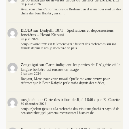
de 50 insurgés de diverses tribus du district de DJIDJELLI.
30 juillet 2026
Avez vous plus d'informations de Braham ben el ahmer qui etait un des
chefs des beni Habibi , car si…
BDJDJ
sur
Djidjelli 1871 : Spoliations et dépossessions
foncières – Hosni Kitouni
25 juin 2026
bonjour votre texte est tellement vrai : faisant des recherches sur ma
famille depuis 6 ans je découvre de plus…
Zouguigui
sur
Carte indiquant les parties de l’Algérie où la
langue berbère est encore en usage
3 janvier 2024
Bonjour, Merci pour votre travail. Quelle est votre preuve pour
affirmer que la Petite Kabylie parle arabe depuis des siècles,…
meghachi
sur
Carte des tribus de Jijel 1846 / par E. Carette
30 décembre 2023
bonjour(selem )je suis a la recherche des tribut meghachi et sayoud de
ben siar taher jijel ,jaimerai reconstituer l,histoire de…