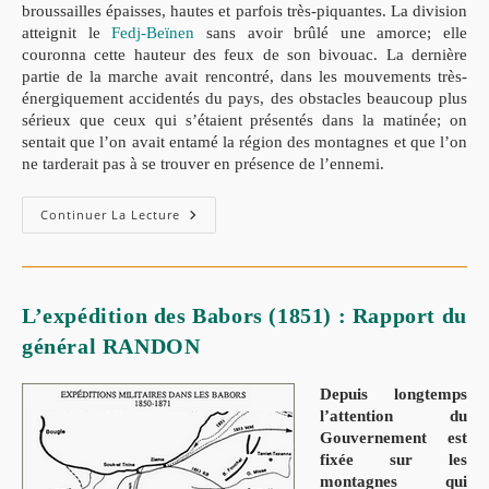
broussailles épaisses, hautes et parfois très-piquantes. La division
atteignit le
Fedj-Beïnen
sans avoir brûlé une amorce; elle
couronna cette hauteur des feux de son bivouac. La dernière
partie de la marche avait rencontré, dans les mouvements très-
énergiquement accidentés du pays, des obstacles beaucoup plus
sérieux que ceux qui s’étaient présentés dans la matinée; on
sentait que l’on avait entamé la région des montagnes et que l’on
ne tarderait pas à se trouver en présence de l’ennemi.
L’expédition
Continuer La Lecture
Du
Général
De
Saint-
Arnaud
Dans
L’expédition des Babors (1851) : Rapport du
Les
Babors
général RANDON
(1851)
Depuis longtemps
l’attention du
Gouvernement est
fixée sur les
montagnes qui