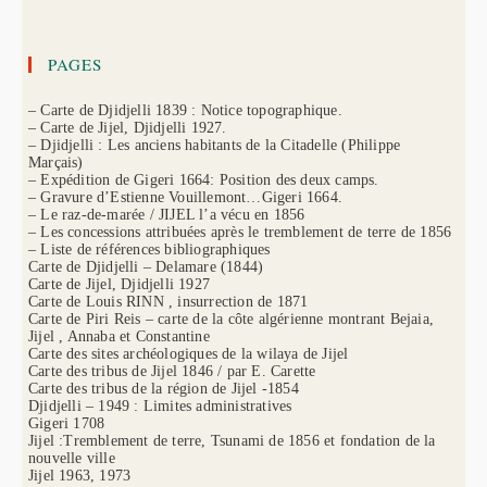
PAGES
– Carte de Djidjelli 1839 : Notice topographique.
– Carte de Jijel, Djidjelli 1927.
– Djidjelli : Les anciens habitants de la Citadelle (Philippe
Marçais)
– Expédition de Gigeri 1664: Position des deux camps.
– Gravure d’Estienne Vouillemont…Gigeri 1664.
– Le raz-de-marée / JIJEL l’a vécu en 1856
– Les concessions attribuées après le tremblement de terre de 1856
– Liste de références bibliographiques
Carte de Djidjelli – Delamare (1844)
Carte de Jijel, Djidjelli 1927
Carte de Louis RINN , insurrection de 1871
Carte de Piri Reis – carte de la côte algérienne montrant Bejaia,
Jijel , Annaba et Constantine
Carte des sites archéologiques de la wilaya de Jijel
Carte des tribus de Jijel 1846 / par E. Carette
Carte des tribus de la région de Jijel -1854
Djidjelli – 1949 : Limites administratives
Gigeri 1708
Jijel :Tremblement de terre, Tsunami de 1856 et fondation de la
nouvelle ville
Jijel 1963, 1973