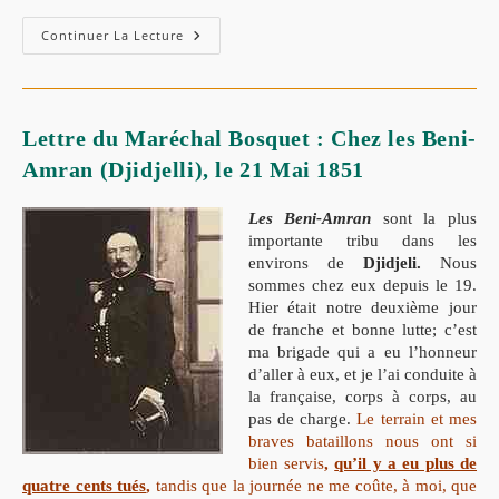
L’expédition
Continuer La Lecture
Des
Babors
(1851)
:
Rapport
Du
Lettre du Maréchal Bosquet : Chez les Beni-
Général
RANDON
Amran (Djidjelli), le 21 Mai 1851
Les Beni-Amran
sont la plus
importante tribu dans les
environs de
Djidjeli.
Nous
sommes chez eux depuis le 19.
Hier était notre deuxième jour
de franche et bonne lutte; c’est
ma brigade qui a eu l’honneur
d’aller à eux, et je l’ai conduite à
la française, corps à corps, au
pas de charge.
Le terrain et mes
braves bataillons nous ont si
bien servis
,
qu’il y a eu plus de
quatre cents tués
,
tandis que la journée ne me coûte, à moi, que