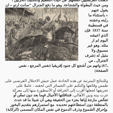
اذهلت الفرنسيين انفسهم. من حيث التنظيم والتكتيك الحربين ،
ومن حيث البطولة والشجاعة. وهو ما دفع الجنرال “سانت ارتو » ان
يقول عنهم
« باستثناء ما
رايته وعشته
في قسنطينة
سنة 1837 فإن
الذي اعيشه
اليوم لم ار
مثله. وهو غير
مسبوق ولا
مثيل له (شرف
الجنرال ـ ص
ـ67) وانهم من أشجع كل جنود إفريقيا (نفس المرجع ، نفس
الصفخة)
وللنتائج المترتبة عن هذه الحادثة عمل جيش الاحتلال الفرنسي على
طمس وقائعها والتكتم على الخسائر التي لحقته ، عاملا على
تحريفها لجعلها أقرب إلى الخرافة أو الأسطورة منها إلى معركة
جرت بينه وبين الأهالي،
فتناقلتها الأجيال فيما بعد دون تمعّن أو
تفحّص مازجة إياها بجزء من الحقيقة وهي أن شيئا ما قد حدث
بالمنطقة دون استطاعتهم تحديده مع استمرارهم بتقديم البخور
وإحراق الشموع وذرف الدموع في نفس المكان المسمى (الركابة)
.