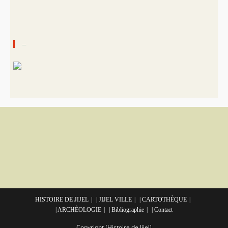
–
HISTOIRE DE JIJEL
| JIJEL VILLE
| CARTOTHÈQUE
| ARCHÈOLOGIE
| Bibliographie
| Contact
Copyright [Histoire de Jijel]