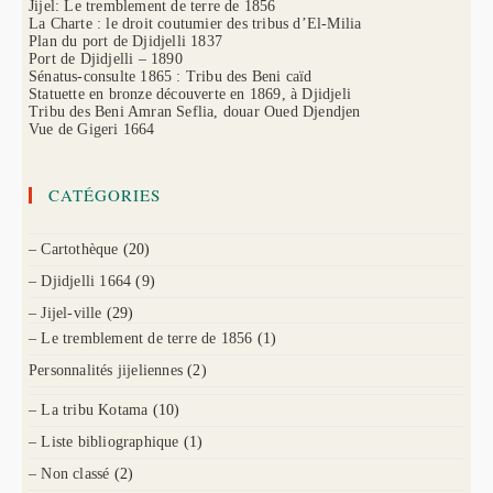
Jijel: Le tremblement de terre de 1856
La Charte : le droit coutumier des tribus d’El-Milia
Plan du port de Djidjelli 1837
Port de Djidjelli – 1890
Sénatus-consulte 1865 : Tribu des Beni caïd
Statuette en bronze découverte en 1869, à Djidjeli
Tribu des Beni Amran Seflia, douar Oued Djendjen
Vue de Gigeri 1664
CATÉGORIES
– Cartothèque
(20)
– Djidjelli 1664
(9)
– Jijel-ville
(29)
– Le tremblement de terre de 1856
(1)
Personnalités jijeliennes
(2)
– La tribu Kotama
(10)
– Liste bibliographique
(1)
– Non classé
(2)