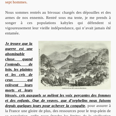
sept hommes.
Nous sommes rentrés au bivouac chargés des dépouilles et des
armes de nos ennemis. Rentré sous ma tente, je me prends à
songer à ces populations kabyles qui défendent si
vigoureusement leur vieille indépendance, qui n’avait jamais été
entamée.
Je trouve que la
guerre est une
abominable
chose, quand
j’entends, de
loin, les plaintes
et les cris de
ceux qui
relèvent leurs
morts et leurs
blessés, cris auxquels se mêlent les voix perçantes des femmes
et des enfants. Que de veuves, que d’orphelins nous faisons
depuis quelques jours pour achever la conquête
, pour assurer à
la France une gloire de plus, des ressources pour le trop-plein de