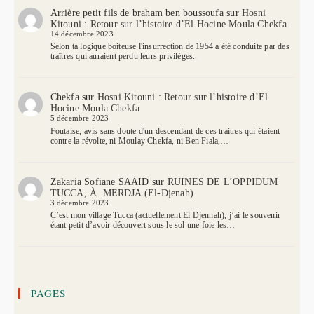
Arrière petit fils de braham ben boussoufa
sur
Hosni
Kitouni : Retour sur l’histoire d’El Hocine Moula Chekfa
14 décembre 2023
Selon ta logique boiteuse l'insurrection de 1954 a été conduite par des
traîtres qui auraient perdu leurs privilèges..
Chekfa
sur
Hosni Kitouni : Retour sur l’histoire d’El
Hocine Moula Chekfa
5 décembre 2023
Foutaise, avis sans doute d'un descendant de ces traitres qui étaient
contre la révolte, ni Moulay Chekfa, ni Ben Fiala,…
Zakaria Sofiane SAAID
sur
RUINES DE L’OPPIDUM
TUCCA, À MERDJA (El-Djenah)
3 décembre 2023
C’est mon village Tucca (actuellement El Djennah), j’ai le souvenir
étant petit d’avoir découvert sous le sol une foie les…
PAGES