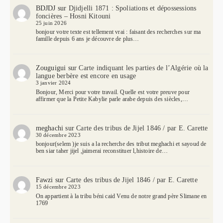
BDJDJ
sur
Djidjelli 1871 : Spoliations et dépossessions
foncières – Hosni Kitouni
25 juin 2026
bonjour votre texte est tellement vrai : faisant des recherches sur ma
famille depuis 6 ans je découvre de plus…
Zouguigui
sur
Carte indiquant les parties de l’Algérie où la
langue berbère est encore en usage
3 janvier 2024
Bonjour, Merci pour votre travail. Quelle est votre preuve pour
affirmer que la Petite Kabylie parle arabe depuis des siècles,…
meghachi
sur
Carte des tribus de Jijel 1846 / par E. Carette
30 décembre 2023
bonjour(selem )je suis a la recherche des tribut meghachi et sayoud de
ben siar taher jijel ,jaimerai reconstituer l,histoire de…
Fawzi
sur
Carte des tribus de Jijel 1846 / par E. Carette
15 décembre 2023
On appartient à la tribu béni caid Venu de notre grand père Slimane en
1769