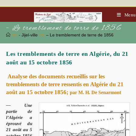
Skip
to
content
Menu
– Le tremblement de terre de 1856
>>
- Jijel-ville
>>
– Le tremblement de terre de 1856
Les tremblements de terre en Algérie, du 21
août au 15 octobre 1856
Analyse des documents recueillis sur les
tremblements de terre ressentis en Algérie du 21
août au 15 octobre 1856;
par M. H. De Senarmont
— Une
partie de
l’Algérie a
éprouvé du
21 août au 5
octobre 1856