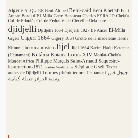
Beni-caïd
Algerie
Beni-Khettab
ALQUIER
Beni-Ahmed
Beni
Amran
Bordj d’El-Milia
Carte Hanoteau
Charles FERAUD
Chekfa
Col de Fdoulès
Col de Fedoulès
de Clerville
Delamare
djidjelli
El-Milia
Djidjelli 1664
Djidjelli 1927
El-Ancer
Gigeri 1664
Gigeri
Gigery 1664
Grotte de la madeleine
Hosni
Jijel
Ibéromaurusien
Kitouni
Jijel 1664
Karim Hadji
Ketamas
Ketâma
Louis XIV
Kotama
(Ucutamani)
Moulaï-Chekfa
Philippe Marçais
Saint-Arnaud
Sequestre-
Mundet Africa
insurrection-1871
Stéphane Gsell
Textes
Station Néolithique
Tombes phéniciennes
جيجل
arabes de Djidjelli
Ucutamani
قبور
قبيلة كتامة
بونيقية الجزائر
–