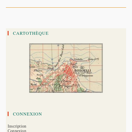
De
Terre
En
Algérie,
Du
21
Août
Au
CARTOTHÈQUE
15
Octobre
1856
CONNEXION
Inscription
Connexion