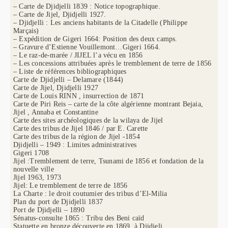
– Carte de Djidjelli 1839 : Notice topographique.
– Carte de Jijel, Djidjelli 1927.
– Djidjelli : Les anciens habitants de la Citadelle (Philippe
Marçais)
– Expédition de Gigeri 1664: Position des deux camps.
– Gravure d’Estienne Vouillemont…Gigeri 1664.
– Le raz-de-marée / JIJEL l’a vécu en 1856
– Les concessions attribuées après le tremblement de terre de 1856
– Liste de références bibliographiques
Carte de Djidjelli – Delamare (1844)
Carte de Jijel, Djidjelli 1927
Carte de Louis RINN , insurrection de 1871
Carte de Piri Reis – carte de la côte algérienne montrant Bejaia,
Jijel , Annaba et Constantine
Carte des sites archéologiques de la wilaya de Jijel
Carte des tribus de Jijel 1846 / par E. Carette
Carte des tribus de la région de Jijel -1854
Djidjelli – 1949 : Limites administratives
Gigeri 1708
Jijel :Tremblement de terre, Tsunami de 1856 et fondation de la
nouvelle ville
Jijel 1963, 1973
Jijel: Le tremblement de terre de 1856
La Charte : le droit coutumier des tribus d’El-Milia
Plan du port de Djidjelli 1837
Port de Djidjelli – 1890
Sénatus-consulte 1865 : Tribu des Beni caïd
Statuette en bronze découverte en 1869, à Djidjeli