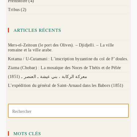
Préhistoire
(4)
Tribus
(2)
ARTICLES RÉCENTS
Mers-el-Zeitoun (le port des Olives). – Djidjelli. – La ville
romaine et la ville arabe.
Kotama / U-Cutamani : L’inscription byzantine du col de F’doules.
Ziama (Chobae) : La mosaïque des Noces de Thétis et de Pélée
(1851) معركة الركابة ، بني عيشة ـ العنصر ـ
L’expédition du général de Saint-Arnaud dans les Babors (1851)
MOTS CLÉS