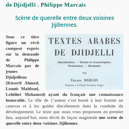
Langue
de Djidjelli . Philippe Marcais
Berbère
Est
Encore
Scène de querelle entre deux voisines
En
Usage
Jijiliennes
.
Sous ce titre
figure un récit
composé exprès
sur la demande
de Philippe
Marcais par de
jeunes
Djidjelliens
(Kisserli Ahmed,
Lounis Mahfoud,
Lehtihet Mohamed) ayant du français une connaissance
honorable.
Le rôle de 1’auteur s’est borné à leur fournir un
canevas et à les guider discrètement dans la conduite du
développement. Le texte que nous vous proposons en premier
lieu, aujourd’hui, nous décrit de façon magistrale
une scène de
querelle entre deux voisines Jijiliennes
.