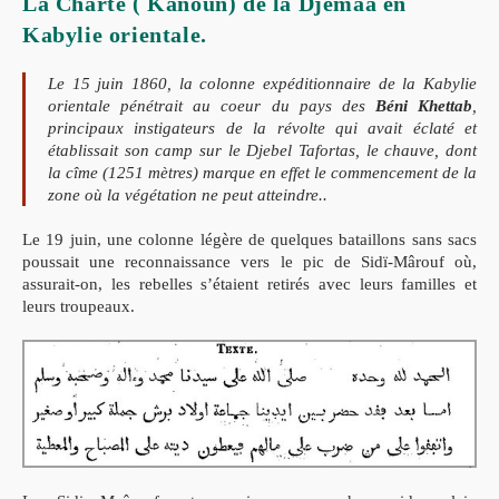
La Charte ( Kanoun) de la Djemâa en
El-
Ma’at’ia
Kabylie orientale.
زواج
المعطية
Le 15 juin 1860, la colonne expéditionnaire de la Kabylie
orientale pénétrait au coeur du pays des
Béni Khettab
,
principaux instigateurs de la révolte qui avait éclaté et
établissait son camp sur le Djebel Tafortas, le chauve, dont
la cîme (1251 mètres) marque en effet le commencement de la
zone où la végétation ne peut atteindre..
Le 19 juin, une colonne légère de quelques bataillons sans sacs
poussait une reconnaissance vers le pic de Sidï-Mârouf où,
assurait-on, les rebelles s’étaient retirés avec leurs familles et
leurs troupeaux.