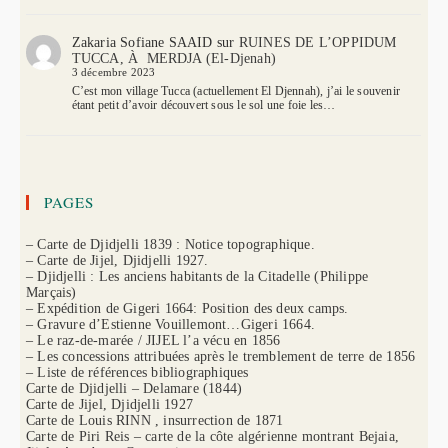
Zakaria Sofiane SAAID
sur
RUINES DE L’OPPIDUM
TUCCA, À MERDJA (El-Djenah)
3 décembre 2023
C’est mon village Tucca (actuellement El Djennah), j’ai le souvenir
étant petit d’avoir découvert sous le sol une foie les…
PAGES
– Carte de Djidjelli 1839 : Notice topographique.
– Carte de Jijel, Djidjelli 1927.
– Djidjelli : Les anciens habitants de la Citadelle (Philippe
Marçais)
– Expédition de Gigeri 1664: Position des deux camps.
– Gravure d’Estienne Vouillemont…Gigeri 1664.
– Le raz-de-marée / JIJEL l’a vécu en 1856
– Les concessions attribuées après le tremblement de terre de 1856
– Liste de références bibliographiques
Carte de Djidjelli – Delamare (1844)
Carte de Jijel, Djidjelli 1927
Carte de Louis RINN , insurrection de 1871
Carte de Piri Reis – carte de la côte algérienne montrant Bejaia,