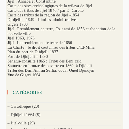
Jijel , Annaba et Constantine
Carte des sites archéologiques de la wilaya de Jijel
Carte des tribus de Jijel 1846 / par E. Carette
Carte des tribus de la région de Jijel -1854
Djidjelli – 1949 : Limites administratives
Gigeri 1708
Jijel :Tremblement de terre, Tsunami de 1856 et fondation de la
nouvelle ville
Jijel 1963, 1973
Jijel: Le tremblement de terre de 1856
La Charte : le droit coutumier des tribus d’El-Milia
Plan du port de Djidjelli 1837
Port de Djidjelli – 1890
Sénatus-consulte 1865 : Tribu des Beni caïd
Statuette en bronze découverte en 1869, à Djidjeli
Tribu des Beni Amran Seflia, douar Oued Djendjen
Vue de Gigeri 1664
CATÉGORIES
– Cartothèque
(20)
– Djidjelli 1664
(9)
– Jijel-ville
(29)