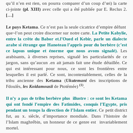
qu’il n’en est rien, on pourra comparer d’un coup d’œi) la carte
ci-jointe
(pl. XIII)
avec celle qui a été publiée par E. Reclus 2.
[…]
Le pays Ketama
. Ce n’est pas la seule cicatrice d’empire défunt
que~l’on peut croire discerner sur notre carte.
La Petite Kabylie,
entre la crête du Babor et.l’Oued el Kebir, parle un dialecte
arabe si étrange
que Hanoteau l’appris pour du berbère (c’est
ce lapsus unique et énorme que nous avons signalé).
Les
arabisants, à diverses reprises, signalé les particularités de ce
jargon, sans qu’aucun .en ait jamais fait une étude détaillée. Ce
qui est intéressant pour nous, ce sont les frontières entre
lesquelles il est parlé. Ce sont, incontestablement, celles de la
tribu ancienne des
Ketama
(
Ukutemani
des inscriptions de
(
1)
Fdoulès,
les Koidamousii
de Ptotémée)
.
Il n’y a pas de tribu berbère plus illustre : ce sont les Ketama
qui ont fondé l’empire des Fatimides, conquis l’Egypte, pris
pendant un temps la direction de l’Islam entier.
Ce petit district
fut, au x. siècle, d’importance mondiale.
Dans l’histoire de
l’Islam maghrébin, un honneur de ce genre est invariablement
mortel.