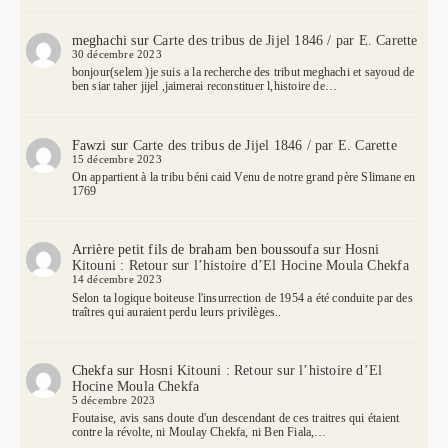
meghachi
sur
Carte des tribus de Jijel 1846 / par E. Carette
30 décembre 2023
bonjour(selem )je suis a la recherche des tribut meghachi et sayoud de
ben siar taher jijel ,jaimerai reconstituer l,histoire de…
Fawzi
sur
Carte des tribus de Jijel 1846 / par E. Carette
15 décembre 2023
On appartient à la tribu béni caid Venu de notre grand père Slimane en
1769
Arrière petit fils de braham ben boussoufa
sur
Hosni
Kitouni : Retour sur l’histoire d’El Hocine Moula Chekfa
14 décembre 2023
Selon ta logique boiteuse l'insurrection de 1954 a été conduite par des
traîtres qui auraient perdu leurs privilèges..
Chekfa
sur
Hosni Kitouni : Retour sur l’histoire d’El
Hocine Moula Chekfa
5 décembre 2023
Foutaise, avis sans doute d'un descendant de ces traitres qui étaient
contre la révolte, ni Moulay Chekfa, ni Ben Fiala,…