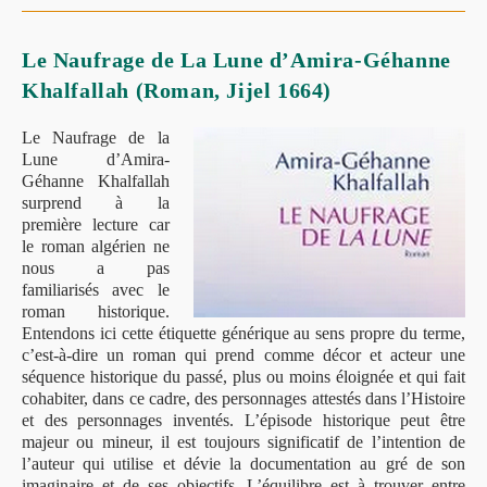
Le
Droit
Coutumier
Des
Le Naufrage de La Lune d’Amira-Géhanne
Tribus
D’El-
Khalfallah (Roman, Jijel 1664)
Milia
Le Naufrage de la
Lune d’Amira-
Géhanne Khalfallah
surprend à la
première lecture car
le roman algérien ne
nous a pas
familiarisés avec le
roman historique.
Entendons ici cette étiquette générique au sens propre du terme,
c’est-à-dire un roman qui prend comme décor et acteur une
séquence historique du passé, plus ou moins éloignée et qui fait
cohabiter, dans ce cadre, des personnages attestés dans l’Histoire
et des personnages inventés. L’épisode historique peut être
majeur ou mineur, il est toujours significatif de l’intention de
l’auteur qui utilise et dévie la documentation au gré de son
imaginaire et de ses objectifs. L’équilibre est à trouver entre