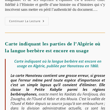
fidélité à l’Histoire et greffe d’une histoire ou d’histoires qui s’y
inscrivent sans mettre en péril l’authenticité du document….
Le
Continuer La Lecture
Naufrage
De
La
Lune
D’Amira-
Géhanne
Carte indiquant les parties de l’Algérie où
Khalfallah
(Roman,
la langue berbère est encore en usage
Jijel
1664)
Carte indiquant où la langue berbère est encore en
usage en Algérie, publiée par Hanoteau en 1860.
La carte Hanoteau contient une grosse erreur, si grosse
que l’erreur même perd toute espèce d’importance et
c’est un simple lapsus qu’il convient d’éliminer. Elle
classe la Petite Kabylie parmi les régions
berbérophones
,
exacte ment les Kaidats du Ferdjioua, des
Zouagha, de l’Oued el Kebir et des Mouïa. C’est la vallée de
l’Oued el Kebir depuis sa source jusqu’à son embouchure ;
dans la division administrative actuelle, ce sont les