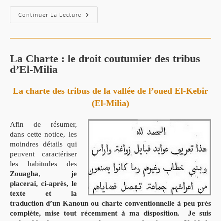
RÉPARTITION
Continuer La Lecture
DE
LA
LANGUE
BERBÈRE
EN
ALGÉRIE
La Charte : le droit coutumier des tribus
–
d’El-Milia
E.-
F.
GAUTIER
La charte des tribus de la vallée de l’oued El-Kebir
(1913)
(El-Milia)
Afin de résumer,
dans cette notice, les
moindres détails qui
peuvent caractériser
les habitudes des
Zouagha
,
je
placerai, ci-après, le
texte et la
traduction d’un Kanoun ou charte conventionnelle à peu près
complète, mise tout récemment à ma disposition. Je suis