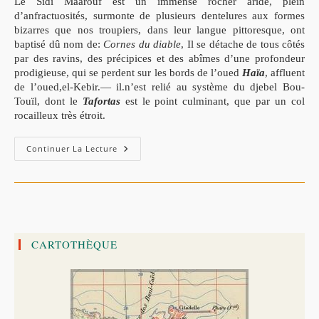
Le Sidi Maârouf est un immense rocher aride, plein
d’anfractuosités, surmonte de plusieurs dentelures aux formes
bizarres que nos troupiers, dans leur langue pittoresque, ont
baptisé dû nom de:
Cornes du diable
, Il se détache de tous côtés
par des ravins, des précipices et des abîmes d’une profondeur
prodigieuse, qui se perdent sur les bords de l’oued
Haïa
, affluent
de l’oued,el-Kebir.— il.n’est relié au système du djebel Bou-
Touïl, dont le
Tafortas
est le point culminant, que par un col
rocailleux très étroit.
La
Continuer La Lecture
Charte
(
Kanoun)
De
La
Djemâa
En
Kabylie
Orientale.
CARTOTHÈQUE