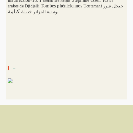
insurrection-1871
Stéphane Gsell
Textes
Station Néolithique
Tombes phéniciennes
جيجل
arabes de Djidjelli
Ucutamani
قبور
قبيلة كتامة
بونيقية الجزائر
–