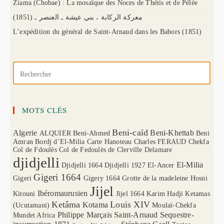
Ziama (Chobae) : La mosaïque des Noces de Thétis et de Pélée
(1851) معركة الركابة ، بني عيشة ـ العنصر ـ
L’expédition du général de Saint-Arnaud dans les Babors (1851)
MOTS CLÉS
Beni-caïd
Algerie
Beni-Khettab
ALQUIER
Beni-Ahmed
Beni
Amran
Bordj d’El-Milia
Carte Hanoteau
Charles FERAUD
Chekfa
Col de Fdoulès
Col de Fedoulès
de Clerville
Delamare
djidjelli
El-Milia
Djidjelli 1664
Djidjelli 1927
El-Ancer
Gigeri 1664
Gigeri
Gigery 1664
Grotte de la madeleine
Hosni
Jijel
Ibéromaurusien
Kitouni
Jijel 1664
Karim Hadji
Ketamas
Ketâma
Louis XIV
Kotama
(Ucutamani)
Moulaï-Chekfa
Philippe Marçais
Saint-Arnaud
Sequestre-
Mundet Africa