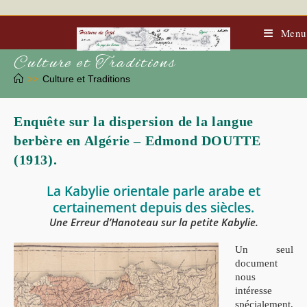
Skip
to
content
Menu
Culture et Traditions
>>
Culture et Traditions
Enquête sur la dispersion de la langue
berbère en Algérie – Edmond DOUTTE
(1913).
La Kabylie orientale parle arabe et
certainement depuis des siècles.
Une Erreur d’Hanoteau sur la petite Kabylie.
Un seul
document
nous
intéresse
spécialement,