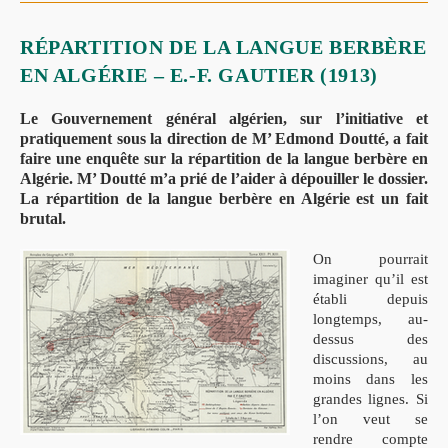
De
La
Langue
RÉPARTITION DE LA LANGUE BERBÈRE
Berbère
En
EN ALGÉRIE – E.-F. GAUTIER (1913)
Algérie
–
Edmond
Le Gouvernement général algérien, sur l’initiative et
DOUTTE
(1913).
pratiquement sous la direction de M’ Edmond Doutté, a fait
faire une enquête sur la répartition de la langue berbère en
Algérie. M’ Doutté m’a prié de l’aider à dépouiller le dossier.
La répartition de la langue berbère en Algérie est un fait
brutal.
On pourrait
imaginer qu’il est
établi depuis
longtemps, au-
dessus des
discussions, au
moins dans les
grandes lignes. Si
l’on veut se
rendre compte