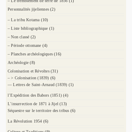
– Le tremblement de terre de 1856
(1)
Personnalités jijeliennes
(2)
– La tribu Kotama
(10)
– Liste bibliographique
(1)
– Non classé
(2)
– Période ottomane
(4)
– Planches archéologiques
(16)
Archéologie
(8)
Colonisation et Révoltes
(31)
– > Colonisation (1839)
(6)
— Lettres de Saint-Arnaud (1839)
(1)
l’Expédition des Babors (1851)
(4)
L’insurrection de 1871 à Jijel
(13)
Séquestre sur le territoire des tribus
(6)
La Révolution 1954
(6)
Culture et Traditions
(9)