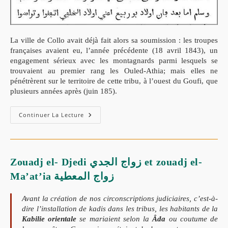
La ville de Collo avait déjà fait alors sa soumission : les troupes
françaises avaient eu, l’année précédente (18 avril 1843), un
engagement sérieux avec les montagnards parmi lesquels se
trouvaient au premier rang les Ouled-Athia; mais elles ne
pénétrèrent sur le territoire de cette tribu, à l’ouest du Goufi, que
plusieurs années après (juin 185).
La
Continuer La Lecture
Charte
Des
Ouled-
Athia,
Beni
Ferguen
Zouadj el- Djedi زواج الجدي et zouadj el-
(El-
Milia,
Ma’at’ia زواج المعطية
Oued
Zhour,
Collo)
Avant la création de nos circonscriptions judiciaires, c’est-à-
dire l’installation de kadis dans les tribus, les habitants de la
Kabilie orientale
se mariaient selon la
Âda
ou coutume de