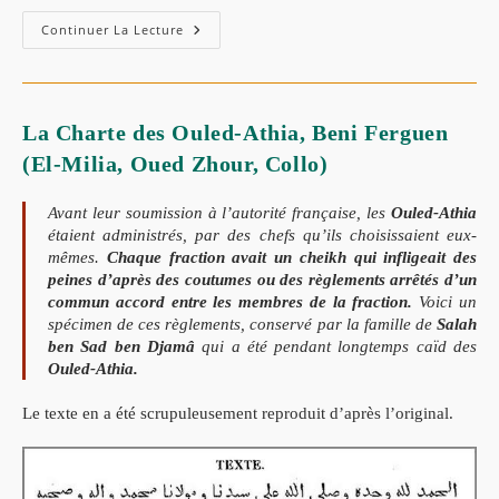
Scène
Continuer La Lecture
De
La
Vie
Quotidienne
:
Textes
La Charte des Ouled-Athia, Beni Ferguen
Arabes
De
(El-Milia, Oued Zhour, Collo)
Djidjelli
.
Philippe
Avant leur soumission à l’autorité française, les
Ouled-Athia
Marcais
étaient administrés, par des chefs qu’ils choisissaient eux-
mêmes.
Chaque fraction avait un cheikh qui infligeait des
peines d’après des coutumes ou des règlements arrêtés d’un
commun accord entre les membres de la fraction.
Voici un
spécimen de ces règlements, conservé par la famille de
Salah
ben Sad ben Djamâ
qui a été pendant longtemps caïd des
Ouled-Athia.
Le texte en a été scrupuleusement reproduit d’après l’original.