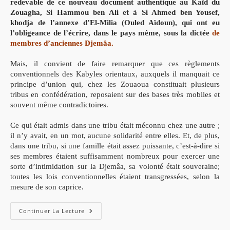
redevable de ce nouveau document authentique au Kaïd du
Zouagha, Si Hammou ben Ali et à Si Ahmed ben Yousef,
khodja de l’annexe d’El-Milia (Ouled Aïdoun), qui ont eu
l’obligeance de l’écrire, dans le pays même, sous la dictée
de
membres d’anciennes
Djemâa
.
Mais, il convient de faire remarquer que ces règlements
conventionnels des Kabyles orientaux, auxquels il manquait ce
principe d’union qui, chez les Zouaoua constituait plusieurs
tribus en confédération, reposaient sur des bases très mobiles et
souvent même contradictoires.
Ce qui était admis dans une tribu était méconnu chez une autre ;
il n’y avait, en un mot, aucune solidarité entre elles. Et, de plus,
dans une tribu, si une famille était assez puissante, c’est-à-dire si
ses membres étaient suffisamment nombreux pour exercer une
sorte d’intimidation sur la Djemâa, sa volonté était souveraine;
toutes les lois conventionnelles étaient transgressées, selon la
mesure de son caprice.
La
Continuer La Lecture
Charte
: