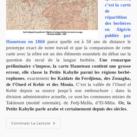
c’est la carte
de
répartition
des berbères
en Algérie
publiée par
Hanoteau en 1860
parce quelle est à 50 ans de distance le
prototype exact de notre travail et que la comparaison de cette
carte avec la nôtre est un des éléments essentiels du débat sur la
question du recul de la langue berbère.
Une remarque
préliminaire s’impose, la carte Hanoteau contient une grosse
erreur, elle classe la Petite Kabylie parmi les régions berbé-
rophones
, exactement
les Kaidats du Ferdjioua, des Zouagha,
de l’Oued el Kebir et des Mouïa.
C’est la vallée de l’Oued el
Kebir depuis sa source jusqu’à son embouchure ; dans la
division administrative actuelle, ce sont les communes mixtes de
Takitount (moitié orientale), de Fedj-Mzâla, d’El-Milia.
Or, la
Petite Kabylie parle arabe et certainement depuis des siècles.
Enquête
Continuer La Lecture
Sur
La
Dispersion