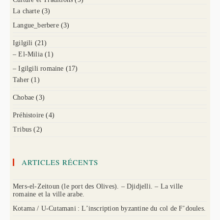
La charte
(3)
Langue_berbere
(3)
Igilgili
(21)
– El-Milia
(1)
– Igilgili romaine
(17)
Taher
(1)
Chobae
(3)
Préhistoire
(4)
Tribus
(2)
ARTICLES RÉCENTS
Mers-el-Zeitoun (le port des Olives). – Djidjelli. – La ville
romaine et la ville arabe.
Kotama / U-Cutamani : L’inscription byzantine du col de F’doules.