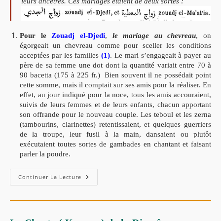
leurs ancêtres. Ces mariages étaient de deux sortes :
Pour le
Zouadj el-Djedi
,
le mariage au chevreau
, on
égorgeait un chevreau comme pour sceller les conditions
acceptées par les familles
(1)
. Le mari s’engageait à payer au
père de sa femme une dot dont la quantité variait entre 70 à
90 bacetta (175 à 225 fr.) Bien souvent il ne possédait point
cette somme, mais il comptait sur ses amis pour la réaliser. En
effet, au jour indiqué pour la noce, tous les amis accouraient,
suivis de leurs femmes et de leurs enfants, chacun apportant
son offrande pour le nouveau couple. Les teboul et les zerna
(tambourins, clarinettes) retentissaient, et quelques guerriers
de la troupe, leur fusil à la main, dansaient ou plutôt
exécutaient toutes sortes de gambades en chantant et faisant
parler la poudre.
Zouadj
Continuer La Lecture
El-
Djedi
زواج
الجدي
Et
Zouadj