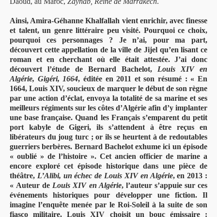
Daoud, au Maroc,
Zaynab, Reine de Marrakech
.
Ainsi, Amira-Géhanne Khalfallah vient enrichir, avec finesse
et talent, un genre littéraire peu visité. Pourquoi ce choix,
pourquoi ces personnages ? Je n’ai, pour ma part,
découvert cette appellation de la ville de Jijel qu’en lisant ce
roman et en cherchant où elle était attestée. J’ai donc
découvert l’étude de Bernard Bachelot,
Louis XIV en
Algérie, Gigéri, 1664
, éditée en 2011 et son résumé : « En
1664, Louis XIV, soucieux de marquer le début de son règne
par une action d’éclat, envoya la totalité de sa marine et ses
meilleurs régiments sur les côtes d’Algérie afin d’y implanter
une base française. Quand les Français s’emparent du petit
port kabyle de Gigeri, ils s’attendent à être reçus en
libérateurs du joug turc ; or ils se heurtent à de redoutables
guerriers berbères. Bernard Bachelot exhume ici un épisode
« oublié » de l’histoire ». Cet ancien officier de marine a
encore exploré cet épisode historique dans une pièce de
théâtre,
L’Alibi, un échec de Louis XIV en Algérie
, en 2013 :
« Auteur de
Louis XIV en Algérie
, l’auteur s’appuie sur ces
événements historiques pour développer une fiction. Il
imagine l’enquête menée par le Roi-Soleil à la suite de son
fiasco militaire. Louis XIV choisit un bouc émissaire :