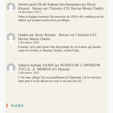
Arrière petit fils de braham ben boussoufa
sur
Hosni
Kitouni : Retour sur l’histoire d’El Hocine Moula Chekfa
14 décembre 2023
Selon ta logique boiteuse l'insurrection de 1954 a été conduite par des
traîtres qui auraient perdu leurs privilèges..
Chekfa
sur
Hosni Kitouni : Retour sur l’histoire d’El
Hocine Moula Chekfa
5 décembre 2023
Foutaise, avis sans doute d'un descendant de ces traitres qui étaient
contre la révolte, ni Moulay Chekfa, ni Ben Fiala,…
Zakaria Sofiane SAAID
sur
RUINES DE L’OPPIDUM
TUCCA, À MERDJA (El-Djenah)
3 décembre 2023
C’est mon village Tucca (actuellement El Djennah), j’ai le souvenir
étant petit d’avoir découvert sous le sol une foie les…
PAGES