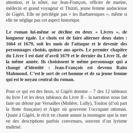
attention, et la nôtre, sur Jean-François, officier de marine,
médecin et grand voyageur et Thiziri, jeune femme audacieuse
de Gigéri. Elle ne privilégie pas « les Barbaresques », même si
elle ne néglige pas cet aspect historique.
Le roman lui-même se décline en deux « Livres ». de
longueur égale. Le choix est de faire alterner deux dates :
1664 et 1679, soit les mois de l’attaque et le devenir des
personnages choisis, quinze ans après. Le premier chapitre
du Livre I est daté d’avril 1679 et le dernier du Livre II, de
la même année. Ils choisissent le même personnage qui a
changé d’identité : Jean-François est devenu Raïss
Mahmoud. C’est le sort de cet homme et de sa jeune femme
qui est le noyau central du roman.
Pour ce qui est des lieux, si Gigéri domine – 7 des 12 tableaux
du livre I et les deux tableaux du Livre II – la narration nous fait
faire un détour par Versailles (Molière, Lully), Toulon (d’où part
la flotte française) et Alger où gouverne l’occupant ottoman.
Quant à Gigéri, le récit en chante autant la montagne que la mer
en des descriptions parfois convenues, souvent d’un lyrisme
maîtrisé.