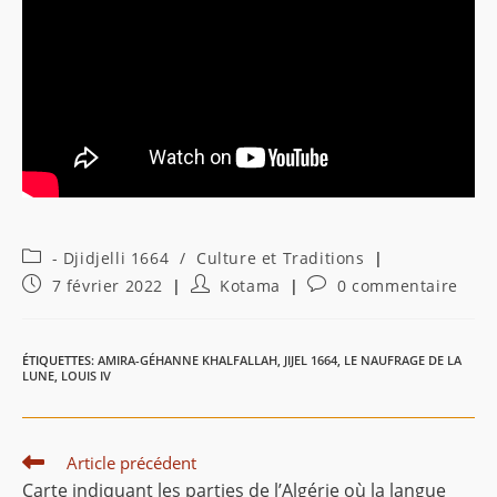
Post
- Djidjelli 1664
/
Culture et Traditions
category:
Publication
Auteur/autrice
Commentaires
7 février 2022
Kotama
0 commentaire
publiée :
de
de
la
la
publication :
publication :
ÉTIQUETTES
:
AMIRA-GÉHANNE KHALFALLAH
,
JIJEL 1664
,
LE NAUFRAGE DE LA
LUNE
,
LOUIS IV
Read
Article précédent
more
Carte indiquant les parties de l’Algérie où la langue
articles