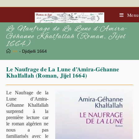
Skip
to
content
Menu
Le Naufrage de La Lune d’Amira-
Géhanne Khalfallah (Roman, Jijel
1664)
>>
- Djidjelli 1664
Le Naufrage de La Lune d’Amira-Géhanne
Khalfallah (Roman, Jijel 1664)
Le Naufrage de la
Lune d’Amira-
Géhanne Khalfallah
surprend à la
première lecture car
le roman algérien ne
nous a pas
familiarisés avec le