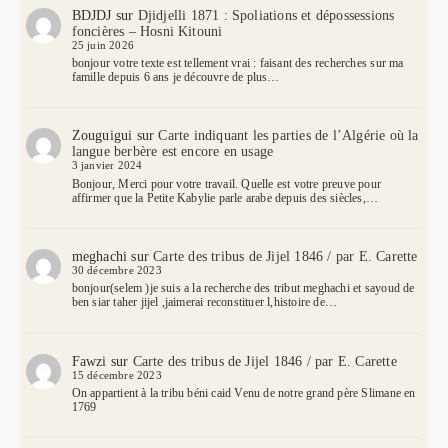
BDJDJ
sur
Djidjelli 1871 : Spoliations et dépossessions
foncières – Hosni Kitouni
25 juin 2026
bonjour votre texte est tellement vrai : faisant des recherches sur ma
famille depuis 6 ans je découvre de plus…
Zouguigui
sur
Carte indiquant les parties de l’Algérie où la
langue berbère est encore en usage
3 janvier 2024
Bonjour, Merci pour votre travail. Quelle est votre preuve pour
affirmer que la Petite Kabylie parle arabe depuis des siècles,…
meghachi
sur
Carte des tribus de Jijel 1846 / par E. Carette
30 décembre 2023
bonjour(selem )je suis a la recherche des tribut meghachi et sayoud de
ben siar taher jijel ,jaimerai reconstituer l,histoire de…
Fawzi
sur
Carte des tribus de Jijel 1846 / par E. Carette
15 décembre 2023
On appartient à la tribu béni caid Venu de notre grand père Slimane en
1769