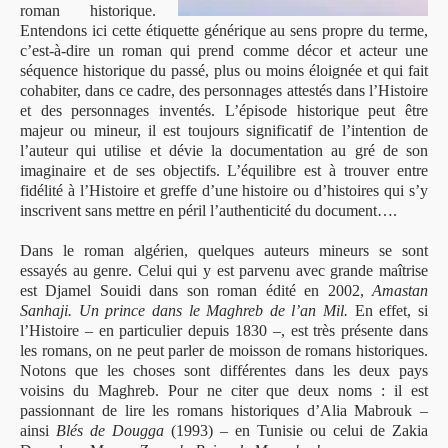
roman historique.
Entendons ici cette étiquette générique au sens propre du terme,
c’est-à-dire un roman qui prend comme décor et acteur une
séquence historique du passé, plus ou moins éloignée et qui fait
cohabiter, dans ce cadre, des personnages attestés dans l’Histoire
et des personnages inventés. L’épisode historique peut être
majeur ou mineur, il est toujours significatif de l’intention de
l’auteur qui utilise et dévie la documentation au gré de son
imaginaire et de ses objectifs. L’équilibre est à trouver entre
fidélité à l’Histoire et greffe d’une histoire ou d’histoires qui s’y
inscrivent sans mettre en péril l’authenticité du document….
Dans le roman algérien, quelques auteurs mineurs se sont
essayés au genre. Celui qui y est parvenu avec grande maîtrise
est Djamel Souidi dans son roman édité en 2002,
Amastan
Sanhaji. Un prince dans le Maghreb de l’an Mil.
En effet, si
l’Histoire – en particulier depuis 1830 –, est très présente dans
les romans, on ne peut parler de moisson de romans historiques.
Notons que les choses sont différentes dans les deux pays
voisins du Maghreb. Pour ne citer que deux noms : il est
passionnant de lire les romans historiques d’Alia Mabrouk –
ainsi
Blés de Dougga
(1993) – en Tunisie ou celui de Zakia