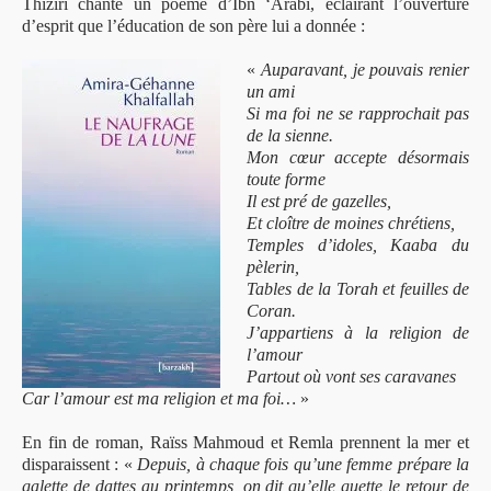
Thiziri chante un poème d’Ibn ‘Arabi, éclairant l’ouverture
d’esprit que l’éducation de son père lui a donnée :
«
Auparavant, je pouvais renier
un ami
Si ma foi ne se rapprochait pas
de la sienne.
Mon cœur accepte désormais
toute forme
Il est pré de gazelles,
Et cloître de moines chrétiens,
Temples d’idoles, Kaaba du
pèlerin,
Tables de la Torah et feuilles de
Coran.
J’appartiens à la religion de
l’amour
Partout où vont ses caravanes
Car l’amour est ma religion et ma foi…
»
En fin de roman, Raïss Mahmoud et Remla prennent la mer et
disparaissent : «
Depuis, à chaque fois qu’une femme prépare la
galette de dattes au printemps, on dit qu’elle guette le retour de