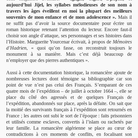
aujourd’hui Jijel, les syllabes mélodieuses de son nom à
travers les âges éveillent en moi la plupart des meilleurs
souvenirs de mon enfance et de mon adolescence ».
Mais il
ne suffit pas d’avoir la source documentaire pour écrire un
roman historique retenant l’attention du lecteur. Encore faut-il
choisir son angle d’attaque, ses personnages et ses histoires dans
l’Histoire. Marguerite Yourcenar écrivait, à propos de
Mémoires
d’Hadrien
, « quoi qu’on fasse, on reconstruit toujours le
monument à sa manière. Mais c’est déjà beaucoup de
n’employer que des pierres authentiques ».
Aussi à cette documentation historique, la romancière ajoute de
nombreuses lectures dont témoigne sa bibliographie car son
point de vue n’est pas celui des Français. S’emparant de ces
quatre mois de l’expédition – de juillet à octobre 1664 –, elle se
place du côté des agressés et de quelques Français de
l’expédition, abandonnés sur place, après la défaite. On sait que
la moitié des survivants français à l’expédition sont retournés en
France ; les autres ont subi le sort de l’époque : faits prisonniers
et utilisés comme esclaves, convertis à l’islam ou rachetés par
leur famille. La romancière algérienne se place au cœur de
contradictions à ces moments de conflits, en focalisant son