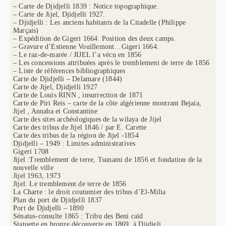
– Carte de Djidjelli 1839 : Notice topographique.
– Carte de Jijel, Djidjelli 1927.
– Djidjelli : Les anciens habitants de la Citadelle (Philippe
Marçais)
– Expédition de Gigeri 1664: Position des deux camps.
– Gravure d’Estienne Vouillemont…Gigeri 1664.
– Le raz-de-marée / JIJEL l’a vécu en 1856
– Les concessions attribuées après le tremblement de terre de 1856
– Liste de références bibliographiques
Carte de Djidjelli – Delamare (1844)
Carte de Jijel, Djidjelli 1927
Carte de Louis RINN , insurrection de 1871
Carte de Piri Reis – carte de la côte algérienne montrant Bejaia,
Jijel , Annaba et Constantine
Carte des sites archéologiques de la wilaya de Jijel
Carte des tribus de Jijel 1846 / par E. Carette
Carte des tribus de la région de Jijel -1854
Djidjelli – 1949 : Limites administratives
Gigeri 1708
Jijel :Tremblement de terre, Tsunami de 1856 et fondation de la
nouvelle ville
Jijel 1963, 1973
Jijel: Le tremblement de terre de 1856
La Charte : le droit coutumier des tribus d’El-Milia
Plan du port de Djidjelli 1837
Port de Djidjelli – 1890
Sénatus-consulte 1865 : Tribu des Beni caïd
Statuette en bronze découverte en 1869, à Djidjeli