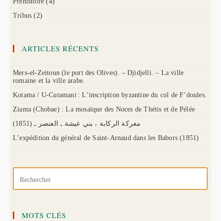
Préhistoire
(4)
Tribus
(2)
ARTICLES RÉCENTS
Mers-el-Zeitoun (le port des Olives). – Djidjelli. – La ville
romaine et la ville arabe.
Kotama / U-Cutamani : L’inscription byzantine du col de F’doules.
Ziama (Chobae) : La mosaïque des Noces de Thétis et de Pélée
(1851) معركة الركابة ، بني عيشة ـ العنصر ـ
L’expédition du général de Saint-Arnaud dans les Babors (1851)
MOTS CLÉS