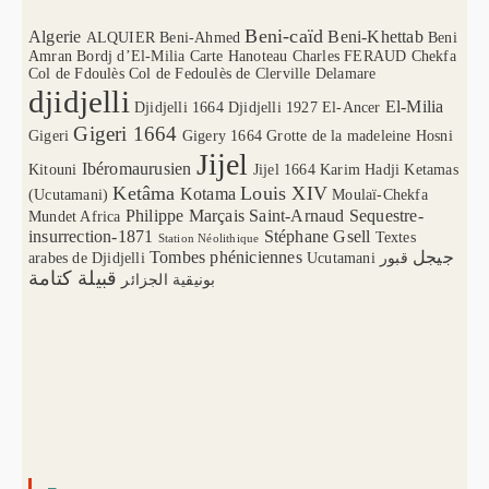
Beni-caïd
Algerie
Beni-Khettab
ALQUIER
Beni-Ahmed
Beni
Amran
Bordj d’El-Milia
Carte Hanoteau
Charles FERAUD
Chekfa
Col de Fdoulès
Col de Fedoulès
de Clerville
Delamare
djidjelli
El-Milia
Djidjelli 1664
Djidjelli 1927
El-Ancer
Gigeri 1664
Gigeri
Gigery 1664
Grotte de la madeleine
Hosni
Jijel
Ibéromaurusien
Kitouni
Jijel 1664
Karim Hadji
Ketamas
Ketâma
Louis XIV
Kotama
(Ucutamani)
Moulaï-Chekfa
Philippe Marçais
Saint-Arnaud
Sequestre-
Mundet Africa
insurrection-1871
Stéphane Gsell
Textes
Station Néolithique
Tombes phéniciennes
جيجل
arabes de Djidjelli
Ucutamani
قبور
قبيلة كتامة
بونيقية الجزائر
–