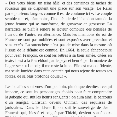
« Des yeux bleus, un teint hâlé, et des centaines de taches de
rousseur qui se disputent une place sur son visage. Le Raïss
parle plusieurs langues comme il est de coutume ici ». Le couple
semble uni et, néanmoins, l’inquiétude de l’abandon taraude la
jeune femme qui se transforme, de grossesse en grossesse. La
narratrice se plaît à rendre le lecteur complice des pensées de
l’un ou de l’autre, en alternance. Mais les intentions du roi de
France ne sont pas oubliées et sont exposées avec précision et
sans excès. La surenchère n’est pas de mise dans la mesure où
l’issue de la défaite est connue. En 1664, la seule échappatoire
pour Jean-François, ce sont les lettres à sa bien-aimée, citées en
texte. Il est à la fois ébloui par le pays et heurté par la manière de
l’agresser : « Le soir, il me reste la lune. Elle est ma confidente,
ma seule lumière dans cette contrée qui nous rejette de toutes ses
forces, de sa plus profonde douleur ».
Les batailles sont vues d’un peu loin, plutôt que décrites : ce qui
importe, ce sont les personnages choisis pour faire comprendre
la gabegie qui suit les heurts sanglants : on aura ainsi le parcours
d’un renégat, Christian devenu Othman, des esquisses de
janissaires. Dans le Livre II, on suit le sauvetage de Jean-
François qui, blessé et soigné par Thiziri, devient son époux.