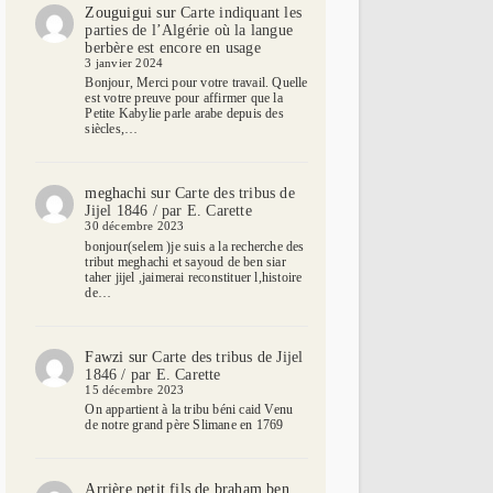
Zouguigui
sur
Carte indiquant les
parties de l’Algérie où la langue
berbère est encore en usage
3 janvier 2024
Bonjour, Merci pour votre travail. Quelle
est votre preuve pour affirmer que la
Petite Kabylie parle arabe depuis des
siècles,…
meghachi
sur
Carte des tribus de
Jijel 1846 / par E. Carette
30 décembre 2023
bonjour(selem )je suis a la recherche des
tribut meghachi et sayoud de ben siar
taher jijel ,jaimerai reconstituer l,histoire
de…
Fawzi
sur
Carte des tribus de Jijel
1846 / par E. Carette
15 décembre 2023
On appartient à la tribu béni caid Venu
de notre grand père Slimane en 1769
Arrière petit fils de braham ben