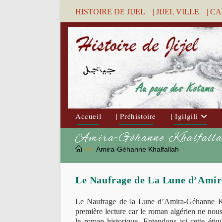
Skip
HISTOIRE DE JIJEL
| JIJEL VILLE
| C
to
content
Accueil
| Préhistoire
| Igilgili
Amira-Géhanne Khalfall
>>
Amira-Géhanne Khalfallah
Le Naufrage de La Lune d’Amir
Le Naufrage de la Lune d’Amira-Géhanne Kh
première lecture car le roman algérien ne nous
le roman historique. Entendons ici cette étiq