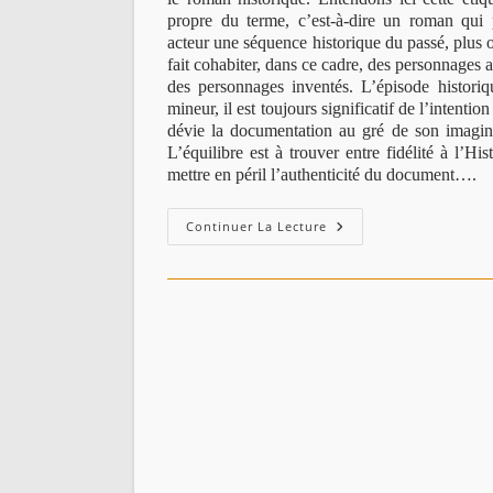
propre du terme, c’est-à-dire un roman qu
acteur une séquence historique du passé, plus 
fait cohabiter, dans ce cadre, des personnages at
des personnages inventés. L’épisode histori
mineur, il est toujours significatif de l’intention
dévie la documentation au gré de son imaginai
L’équilibre est à trouver entre fidélité à l’His
mettre en péril l’authenticité du document….
Le
Continuer La Lecture
Naufrage
De
La
Lune
D’Amira-
Géhanne
Khalfallah
(Roman,
Jijel
1664)