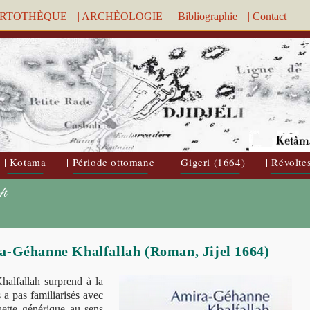
ARTOTHÈQUE
| ARCHÈOLOGIE
| Bibliographie
| Contact
| Kotama
| Période ottomane
| Gigeri (1664)
| Révolte
ah
a-Géhanne Khalfallah (Roman, Jijel 1664)
alfallah surprend à la
 a pas familiarisés avec
uette générique au sens