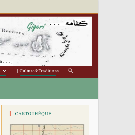
s
| Culture&Traditions
Toggle
website
search
CARTOTHÈQUE