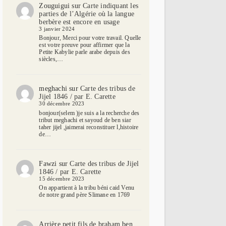
Zouguigui
sur
Carte indiquant les
parties de l’Algérie où la langue
berbère est encore en usage
3 janvier 2024
Bonjour, Merci pour votre travail. Quelle
est votre preuve pour affirmer que la
Petite Kabylie parle arabe depuis des
siècles,…
meghachi
sur
Carte des tribus de
Jijel 1846 / par E. Carette
30 décembre 2023
bonjour(selem )je suis a la recherche des
tribut meghachi et sayoud de ben siar
taher jijel ,jaimerai reconstituer l,histoire
de…
Fawzi
sur
Carte des tribus de Jijel
1846 / par E. Carette
15 décembre 2023
On appartient à la tribu béni caid Venu
de notre grand père Slimane en 1769
Arrière petit fils de braham ben