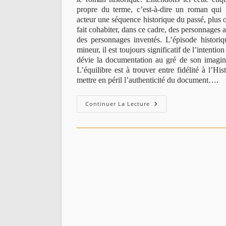
propre du terme, c’est-à-dire un roman qu
acteur une séquence historique du passé, plus 
fait cohabiter, dans ce cadre, des personnages at
des personnages inventés. L’épisode histori
mineur, il est toujours significatif de l’intention
dévie la documentation au gré de son imaginai
L’équilibre est à trouver entre fidélité à l’His
mettre en péril l’authenticité du document….
Le
Continuer La Lecture
Naufrage
De
La
Lune
D’Amira-
Géhanne
Khalfallah
(Roman,
Jijel
1664)