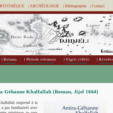
ARTOTHÈQUE
| ARCHÈOLOGIE
| Bibliographie
| Contact
| Kotama
| Période ottomane
| Gigeri (1664)
| Révolte
a-Géhanne Khalfallah (Roman, Jijel 1664)
alfallah surprend à la
 a pas familiarisés avec
uette générique au sens