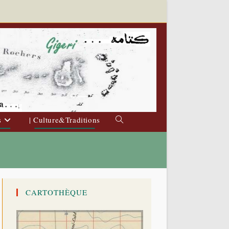
s
| Culture&Traditions
Toggle
website
search
CARTOTHÈQUE