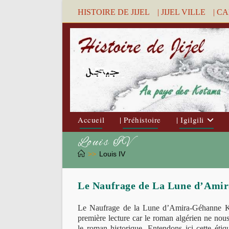
Skip
HISTOIRE DE JIJEL
| JIJEL VILLE
| C
to
content
Accueil
| Préhistoire
| Igilgili
Louis IV
>>
Louis IV
Le Naufrage de La Lune d’Amir
Le Naufrage de la Lune d’Amira-Géhanne Kh
première lecture car le roman algérien ne nous
le roman historique. Entendons ici cette étiq