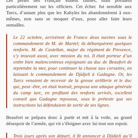
Les pertes des Français étaient faibles, mais portaient
particulièrement sur les officiers. Cet échec fut sensible aux
Turcs, d’autant plus que les Kabyles les abandonnèrent à eux-
mêmes, non sans se moquer d’eux, pour aller faire leurs
semailles.
Le 22 octobre, arrivèrent de France deux navires sous le
commandement de M. de Martel; ils débarquèrent quelques
renforts. M. de Castellan, major du régiment de Provence,
s’y trouvait aussi, avec mission du roi. Il était porteur d’un
ordre bien malencontreux enjoignant au duc de Beaufort de
reprendre la mer, pour continuer la chasse aux corsaires, en
laissant le commandement de Djidjeli à Gadagne. Or, les
Turcs venaient de recevoir de la grosse artillerie et le duc
qui, peut -être, en était instruit, proposa une attaque générale
du camp turc, en profitant des renforts arrivés, excellent
conseil que Gadagne repoussa, sous le prétexte que ses
instructions lui défendaient de sortir de ses lignes.
Beaufort se prépara donc à partir et mit à la voile, au grand
désespoir de l’armée, qui vit s’éloigner avec lui tout son espoir.
Trois jours après son départ, il fit annoncer à Djidjeli qu’il