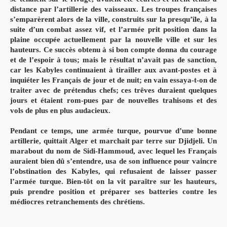
distance par l’artillerie des vaisseaux. Les troupes françaises
s’emparèrent alors de la ville, construits sur la presqu’île, à la
suite d’un combat assez vif, et l’armée prit position dans la
plaine occupée actuellement par la nouvelle ville et sur les
hauteurs. Ce succès obtenu à si bon compte donna du courage
et de l’espoir à tous; mais le résultat n’avait pas de sanction,
car les Kabyles continuaient à tirailler aux avant-postes et à
inquiéter les Français de jour et de nuit; en vain essaya-t-on de
traiter avec de prétendus chefs; ces trêves duraient quelques
jours et étaient rom-pues par de nouvelles trahisons et des
vols de plus en plus audacieux.
Pendant ce temps, une armée turque, pourvue d’une bonne
artillerie, quittait Alger et marchait par terre sur Djidjeli. Un
marabout du nom de Sidi-Hammoud, avec lequel les Français
auraient bien dû s’entendre, usa de son influence pour vaincre
l’obstination des Kabyles, qui refusaient de laisser passer
l’armée turque. Bien-tôt on la vit paraître sur les hauteurs,
puis prendre position et préparer ses batteries contre les
médiocres retranchements des chrétiens.