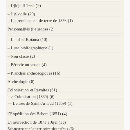
– Djidjelli 1664
(9)
– Jijel-ville
(29)
– Le tremblement de terre de 1856
(1)
Personnalités jijeliennes
(2)
– La tribu Kotama
(10)
– Liste bibliographique
(1)
– Non classé
(2)
– Période ottomane
(4)
– Planches archéologiques
(16)
Archéologie
(8)
Colonisation et Révoltes
(31)
– > Colonisation (1839)
(6)
— Lettres de Saint-Arnaud (1839)
(1)
l’Expédition des Babors (1851)
(4)
L’insurrection de 1871 à Jijel
(13)
Séquestre sur le territoire des tribus
(6)