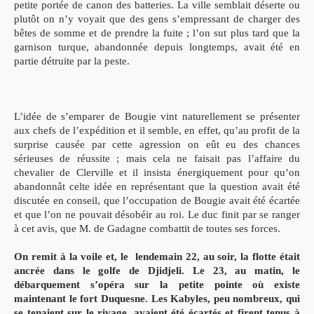
petite portée de canon des batteries. La ville semblait déserte ou
plutôt on n’y voyait que des gens s’empressant de charger des
bêtes de somme et de prendre la fuite ; l’on sut plus tard que la
garnison turque, abandonnée depuis longtemps, avait été en
partie détruite par la peste.
L’idée de s’emparer de Bougie vint naturellement se présenter
aux chefs de l’expédition et il semble, en effet, qu’au profit de la
surprise causée par cette agression on eût eu des chances
sérieuses de réussite ; mais cela ne faisait pas l’affaire du
chevalier de Clerville et il insista énergiquement pour qu’on
abandonnât celte idée en représentant que la question avait été
discutée en conseil, que l’occupation de Bougie avait été écartée
et que l’on ne pouvait désobéir au roi. Le duc finit par se ranger
à cet avis, que M. de Gadagne combattit de toutes ses forces.
On remit à la voile et, le lendemain 22, au soir, la flotte était
ancrée dans le golfe de Djidjeli. Le 23, au matin, le
débarquement s’opéra sur la petite pointe où existe
maintenant le fort Duquesne. Les Kabyles, peu nombreux, qui
se tenaient sur le rivage, avaient été écartés et firent tenus à