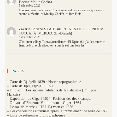
Hocine Moula Chekfa
5 décembre 2023
Foutaise, avis sans doute d'un descendant de ces traitres qui étaient
contre la révolte, ni Moulay Chekfa, ni Ben Fiala,…
Zakaria Sofiane SAAID
sur
RUINES DE L’OPPIDUM
TUCCA, À MERDJA (El-Djenah)
3 décembre 2023
C’est mon village Tucca (actuellement El Djennah), j’ai le souvenir
étant petit d’avoir découvert sous le sol une foie les…
PAGES
– Carte de Djidjelli 1839 : Notice topographique.
– Carte de Jijel, Djidjelli 1927.
– Djidjelli : Les anciens habitants de la Citadelle (Philippe
Marçais)
– Expédition de Gigeri 1664: Position des deux camps.
– Gravure d’Estienne Vouillemont…Gigeri 1664.
– Le raz-de-marée / JIJEL l’a vécu en 1856
– Les concessions attribuées après le tremblement de terre de 1856
– Liste de références bibliographiques