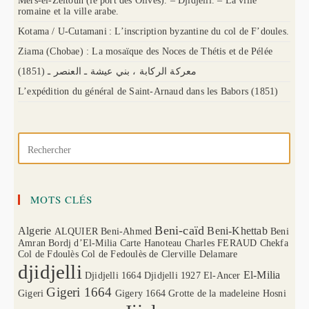
Mers-el-Zeitoun (le port des Olives). – Djidjelli. – La ville
romaine et la ville arabe.
Kotama / U-Cutamani : L’inscription byzantine du col de F’doules.
Ziama (Chobae) : La mosaïque des Noces de Thétis et de Pélée
(1851) معركة الركابة ، بني عيشة ـ العنصر ـ
L’expédition du général de Saint-Arnaud dans les Babors (1851)
MOTS CLÉS
Beni-caïd
Algerie
Beni-Khettab
ALQUIER
Beni-Ahmed
Beni
Amran
Bordj d’El-Milia
Carte Hanoteau
Charles FERAUD
Chekfa
Col de Fdoulès
Col de Fedoulès
de Clerville
Delamare
djidjelli
El-Milia
Djidjelli 1664
Djidjelli 1927
El-Ancer
Gigeri 1664
Gigeri
Gigery 1664
Grotte de la madeleine
Hosni