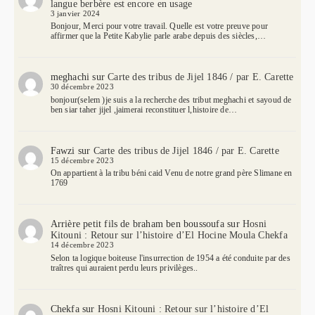
langue berbère est encore en usage
3 janvier 2024
Bonjour, Merci pour votre travail. Quelle est votre preuve pour
affirmer que la Petite Kabylie parle arabe depuis des siècles,…
meghachi
sur
Carte des tribus de Jijel 1846 / par E. Carette
30 décembre 2023
bonjour(selem )je suis a la recherche des tribut meghachi et sayoud de
ben siar taher jijel ,jaimerai reconstituer l,histoire de…
Fawzi
sur
Carte des tribus de Jijel 1846 / par E. Carette
15 décembre 2023
On appartient à la tribu béni caid Venu de notre grand père Slimane en
1769
Arrière petit fils de braham ben boussoufa
sur
Hosni
Kitouni : Retour sur l’histoire d’El Hocine Moula Chekfa
14 décembre 2023
Selon ta logique boiteuse l'insurrection de 1954 a été conduite par des
traîtres qui auraient perdu leurs privilèges..
Chekfa
sur
Hosni Kitouni : Retour sur l’histoire d’El