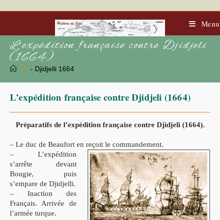
Skip
to
content
Menu
L’expédition française contre Djidjeli
(1664)
>>
- Djidjelli 1664
L’expédition française contre Djidjeli (1664)
Préparatifs de l’expédition française contre Djidjeli (1664).
– Le duc de Beaufort en reçoit le commandement.
– L’expédition
s’arrête devant
Bougie, puis
s’empare de Djidjelli.
– Inaction des
Français. Arrivée de
l’armée turque.