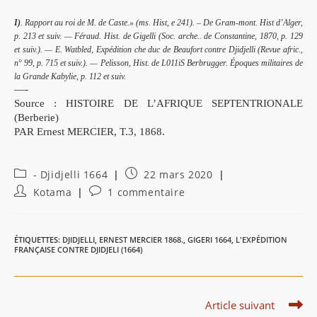
I)
. Rapport au roi de M. de Caste.» (ms. Hist, e 241). – De Gram-mont. Hist d’Alger,
p. 213 et suiv. — Féraud. Hist. de Gigelli (Soc. arche.. de Constantine, 1870, p. 129
et suiv.). — E. Watbled, Expédition che duc de Beaufort contre Djidjelli (Revue afric.,
n° 99, p. 715 et suiv.). — Pelisson, Hist. de L011iS Berbrugger. Époques militaires de
la Grande Kabylie, p. 112 et suiv.
—-
Source : HISTOIRE DE L’AFRIQUE SEPTENTRIONALE
(Berberie)
PAR Ernest MERCIER, T.3, 1868.
Post
Publication
- Djidjelli 1664
22 mars 2020
category:
publiée :
Auteur/autrice
Commentaires
Kotama
1 commentaire
de
de
la
la
publication :
publication :
ÉTIQUETTES
:
DJIDJELLI
,
ERNEST MERCIER 1868.
,
GIGERI 1664
,
L'EXPÉDITION
FRANÇAISE CONTRE DJIDJELI (1664)
Read
Article suivant
more