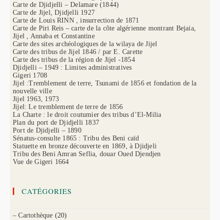
Carte de Djidjelli – Delamare (1844)
Carte de Jijel, Djidjelli 1927
Carte de Louis RINN , insurrection de 1871
Carte de Piri Reis – carte de la côte algérienne montrant Bejaia,
Jijel , Annaba et Constantine
Carte des sites archéologiques de la wilaya de Jijel
Carte des tribus de Jijel 1846 / par E. Carette
Carte des tribus de la région de Jijel -1854
Djidjelli – 1949 : Limites administratives
Gigeri 1708
Jijel :Tremblement de terre, Tsunami de 1856 et fondation de la
nouvelle ville
Jijel 1963, 1973
Jijel: Le tremblement de terre de 1856
La Charte : le droit coutumier des tribus d’El-Milia
Plan du port de Djidjelli 1837
Port de Djidjelli – 1890
Sénatus-consulte 1865 : Tribu des Beni caïd
Statuette en bronze découverte en 1869, à Djidjeli
Tribu des Beni Amran Seflia, douar Oued Djendjen
Vue de Gigeri 1664
CATÉGORIES
– Cartothèque
(20)