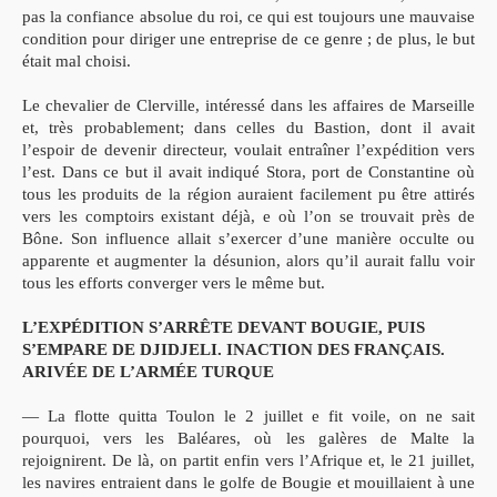
pas la confiance absolue du roi, ce qui est toujours une mauvaise
condition pour diriger une entreprise de ce genre ; de plus, le but
était mal choisi.
Le chevalier de Clerville, intéressé dans les affaires de Marseille
et, très probablement; dans celles du Bastion, dont il avait
l’espoir de devenir directeur, voulait entraîner l’expédition vers
l’est. Dans ce but il avait indiqué Stora, port de Constantine où
tous les produits de la région auraient facilement pu être attirés
vers les comptoirs existant déjà, e où l’on se trouvait près de
Bône. Son influence allait s’exercer d’une manière occulte ou
apparente et augmenter la désunion, alors qu’il aurait fallu voir
tous les efforts converger vers le même but.
L’EXPÉDITION S’ARRÊTE DEVANT BOUGIE, PUIS
S’EMPARE DE DJIDJELI. INACTION DES FRANÇAIS.
ARIVÉE DE L’ARMÉE TURQUE
— La flotte quitta Toulon le 2 juillet e fit voile, on ne sait
pourquoi, vers les Baléares, où les galères de Malte la
rejoignirent. De là, on partit enfin vers l’Afrique et, le 21 juillet,
les navires entraient dans le golfe de Bougie et mouillaient à une