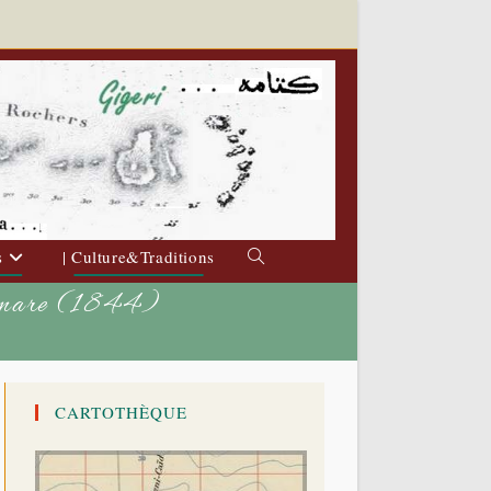
s
| Culture&Traditions
Toggle
website
lamare (1844)
search
CARTOTHÈQUE