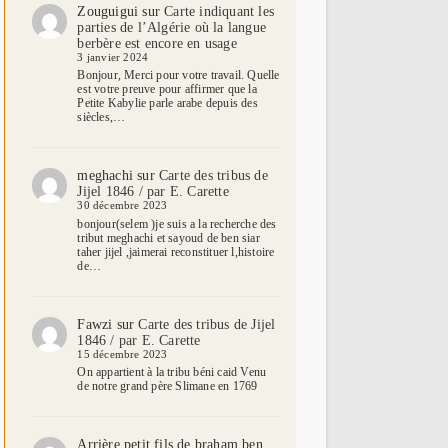
Zouguigui
sur
Carte indiquant les
parties de l’Algérie où la langue
berbère est encore en usage
3 janvier 2024
Bonjour, Merci pour votre travail. Quelle
est votre preuve pour affirmer que la
Petite Kabylie parle arabe depuis des
siècles,…
meghachi
sur
Carte des tribus de
Jijel 1846 / par E. Carette
30 décembre 2023
bonjour(selem )je suis a la recherche des
tribut meghachi et sayoud de ben siar
taher jijel ,jaimerai reconstituer l,histoire
de…
Fawzi
sur
Carte des tribus de Jijel
1846 / par E. Carette
15 décembre 2023
On appartient à la tribu béni caid Venu
de notre grand père Slimane en 1769
Arrière petit fils de braham ben