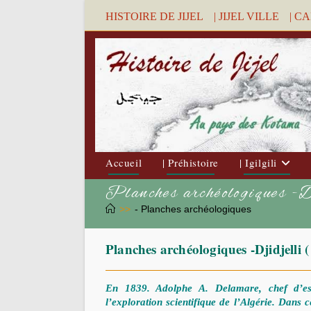
Skip
HISTOIRE DE JIJEL
| JIJEL VILLE
| C
to
content
Accueil
| Préhistoire
| Igilgili
Planches archéologiques 
>>
- Planches archéologiques
Planches archéologiques -Djidjelli
En 1839. Adolphe A. Delamare, chef d’
l’exploration scientifique de l’Algérie. Dans c