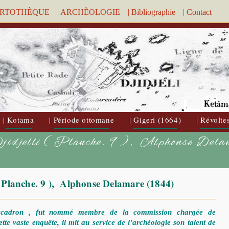
ARTOTHÈQUE
| ARCHÈOLOGIE
| Bibliographie
| Contact
| Kotama
| Période ottomane
| Gigeri (1664)
| Révolte
-Djidjelli ( Planche. 9 ), Alphonse De
 ( Planche. 9 ), Alphonse Delamare (1844)
escadron , fut nommé membre de la commission chargée de
ette vaste enquête, il mit au service de l’archéologie son talent de