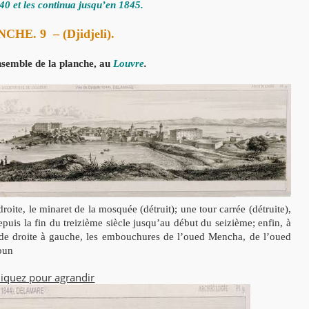
40 et les continua jusqu’en 1845.
NCHE. 9
–
(Djidjeli).
nsemble de la planche, au
Louvre
.
droite, le minaret de la mosquée (détruit); une tour carrée (détruite),
epuis la fin du treizième siècle jusqu’au début du seizième; enfin, à
, de droite à gauche, les embouchures de l’oued Mencha, de l’oued
oun
liquez pour agrandir