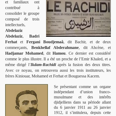
et familiaux ont
contribué à
consolider le groupe
composé de trois
intellectuels,
Abdelaziz
Abdelaziz
,
Badri
Ferhat
et
Fergani Boudjemaâ
, dit Bachir, et de deux
commerçants,
Benkhellaf Abderahmane
, dit Ahcène, et
Hadjamar Mohamed
, dit
Hamou
. Ce dernier est considéré
comme le plus illustre. Il a été un proche de l’Emir Khaled, et a
même dirigé l’
Ikdam-Rachidi
après la fusion des deux titres.
Avec ce noyau, on retrouvera aussi les trois instituteurs, les
frères Kiniouar, Mohamed et Ferhat et Bouguessa Kacem.
Se présentant comme un organe
indépendant d’union franco-
musulmane et des intérêts
djidjelliens dans sa période allant
du 6 janvier 1911 au 26 janvier
1912, il s’intitulera, depuis cette