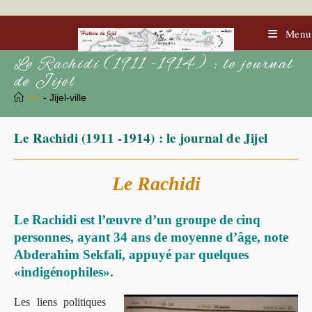
Skip
to
content
Menu
Le Rachidi (1911 -1914) : le journal
de Jijel
>>
- Jijel-ville
Le Rachidi (1911 -1914) : le journal de Jijel
Le Rachidi
Le Rachidi est l’œuvre d’un groupe de cinq
personnes, ayant 34 ans de moyenne d’âge, note
Abderahim Sekfali, appuyé par quelques
«indigénophiles».
Les liens politiques