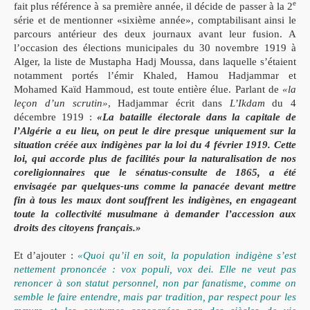
e
fait plus référence à sa première année, il décide de passer à la 2
série et de mentionner «sixième année», comptabilisant ainsi le
parcours antérieur des deux journaux avant leur fusion. A
l’occasion des élections municipales du 30 novembre 1919 à
Alger, la liste de Mustapha Hadj Moussa, dans laquelle s’étaient
notamment portés l’émir Khaled, Hamou Hadjammar et
Mohamed Kaïd Hammoud, est toute entière élue. Parlant de
«la
leçon d’un scrutin»
, Hadjammar écrit dans
L’Ikdam
du 4
décembre 1919 :
«La bataille électorale dans la capitale de
l’Algérie a eu lieu, on peut le dire presque uniquement sur la
situation créée aux indigènes par la loi du 4 février 1919. Cette
loi, qui accorde plus de facilités pour la naturalisation de nos
coreligionnaires que le sénatus-consulte de 1865, a été
envisagée par quelques-uns comme la panacée devant mettre
fin à tous les maux dont souffrent les indigènes, en engageant
toute la collectivité musulmane à demander l’accession aux
droits des citoyens français.»
Et d’ajouter :
«Quoi qu’il en soit, la population indigène s’est
nettement prononcée : vox populi, vox dei. Elle ne veut pas
renoncer à son statut personnel, non par fanatisme, comme on
semble le faire entendre, mais par tradition, par respect pour les