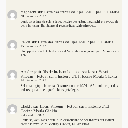
meghachi
sur
Carte des tribus de Jijel 1846 / par E. Carette
30 décembre 2023
bonjour(selem )je suis a la recherche des tribut meghachi et sayoud de
ben siar taher jijel ,jaimerai reconstituer l,histoire de…
Fawzi
sur
Carte des tribus de Jijel 1846 / par E. Carette
15 décembre 2023
On appartient à la tribu béni caid Venu de notre grand père Slimane en
1769
Arrière petit fils de braham ben boussoufa
sur
Hosni
Kitouni : Retour sur l’histoire d’El Hocine Moula Chekfa
14 décembre 2023
Selon ta logique boiteuse l'insurrection de 1954 a été conduite par des
traîtres qui auraient perdu leurs privilèges..
Chekfa
sur
Hosni Kitouni : Retour sur l’histoire d’El
Hocine Moula Chekfa
5 décembre 2023
Foutaise, avis sans doute d'un descendant de ces traitres qui étaient
contre la révolte, ni Moulay Chekfa, ni Ben Fiala,…