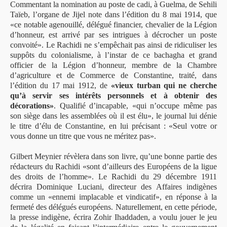
Commentant la nomination au poste de cadi, à Guelma, de Sehili
Taïeb, l’organe de Jijel note dans l’édition du 8 mai 1914, que
«ce notable agenouillé, délégué financier, chevalier de la Légion
d’honneur, est arrivé par ses intrigues à décrocher un poste
convoité». Le Rachidi ne s’empêchait pas ainsi de ridiculiser les
suppôts du colonialisme, à l’instar de ce bachagha et grand
officier de la Légion d’honneur, membre de la Chambre
d’agriculture et de Commerce de Constantine, traité, dans
l’édition du 17 mai 1912, de
«vieux turban qui ne cherche
qu’à servir ses intérêts personnels et à obtenir des
décorations»
. Qualifié d’incapable, «qui n’occupe même pas
son siège dans les assemblées où il est élu», le journal lui dénie
le titre d’élu de Constantine, en lui précisant : «Seul votre or
vous donne un titre que vous ne méritez pas».
Gilbert Meynier révèlera dans son livre, qu’une bonne partie des
rédacteurs du Rachidi «sont d’ailleurs des Européens de la ligue
des droits de l’homme». Le Rachidi du 29 décembre 1911
décrira Dominique Luciani, directeur des Affaires indigènes
comme un «ennemi implacable et vindicatif», en réponse à la
fermeté des délégués européens. Naturellement, en cette période,
la presse indigène, écrira Zohir Ihaddaden, a voulu jouer le jeu