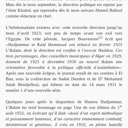
Mais dès le mois septembre, la direction politique est reprise par
l’émir Khaled, qui reprendra dès le mois suivant Ahmed Balloul
comme rédacteur en chef.
L’hebdomadaire existera avec cette nouvelle direction jusqu’au
mois d’avril 1923, soit peu de temps avant son exil vers
(1)
l’Egypte. De cette période, Jacques Bouveresse
écrit que
«Hadjammar et Kaïd Hammoud ont relancé en février 1925
L’Ikdam,
dont la direction est confiée à l’avocat Haddou. Ces
trois personnages, élus conseillers municipaux d’Alger en 1929,
donnent de 1925 à décembre 1930 au nouvel
Ikdam
une
orientation favorable à la politique officielle d’assimilation»
.
Après une nouvelle éclipse, le journal renaît de ses cendres à El
r
Biar, sous la codirection de Sadek Denden et de D
Mohamed
Salah Bendjelloul, qui éditent en date du 14 mars 1931 le
numéro 1 d’une nouvelle série.
Quelques jours après la disparition de Hamou Hadjammar,
er
L’Ikdam
lui rend hommage en page Une de son édition du 1
août 1932, en écrivant qu’il était
«doué d’un esprit méthodique
et puissamment lumineux, d’un caractère éminemment combatif,
désintéressé et généreux, il créa en 1910, en pleine bataille