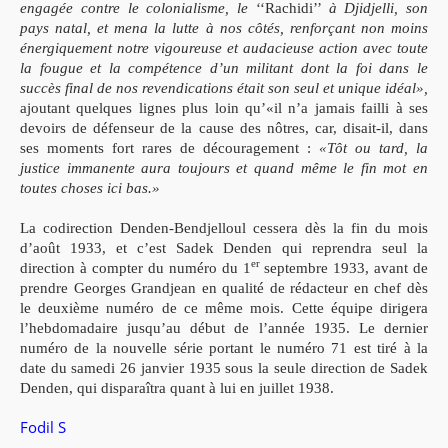
engagée contre le colonialisme, le
‘‘Rachidi’’
à Djidjelli, son
pays natal, et mena la lutte à nos côtés, renforçant non moins
énergiquement notre vigoureuse et audacieuse action avec toute
la fougue et la compétence d’un militant dont la foi dans le
succès final de nos revendications était son seul et unique idéal»,
ajoutant quelques lignes plus loin qu’«il n’a jamais failli à ses
devoirs de défenseur de la cause des nôtres, car, disait-il, dans
ses moments fort rares de découragement :
«Tôt ou tard, la
justice immanente aura toujours et quand même le fin mot en
toutes choses ici bas.»
La codirection Denden-Bendjelloul cessera dès la fin du mois
d’août 1933, et c’est Sadek Denden qui reprendra seul la
er
direction à compter du numéro du 1
septembre 1933, avant de
prendre Georges Grandjean en qualité de rédacteur en chef dès
le deuxième numéro de ce même mois. Cette équipe dirigera
l’hebdomadaire jusqu’au début de l’année 1935. Le dernier
numéro de la nouvelle série portant le numéro 71 est tiré à la
date du samedi 26 janvier 1935 sous la seule direction de Sadek
Denden, qui disparaîtra quant à lui en juillet 1938.
Fodil S