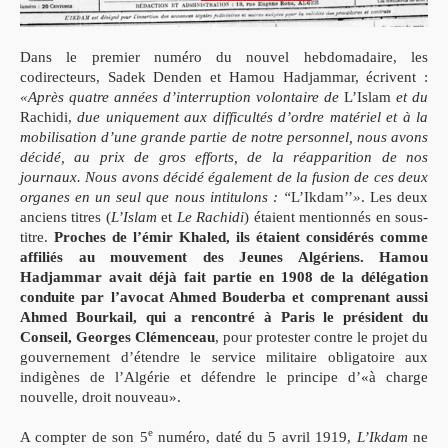
Dans le premier numéro du nouvel hebdomadaire, les
codirecteurs, Sadek Denden et Hamou Hadjammar, écrivent :
«Après quatre années d’interruption volontaire de
L’Islam
et du
Rachidi,
due uniquement aux difficultés d’ordre matériel et à la
mobilisation d’une grande partie de notre personnel, nous avons
décidé, au prix de gros efforts, de la réapparition de nos
journaux. Nous avons décidé également de la fusion de ces deux
organes en un seul que nous intitulons : ‘‘
L’Ikdam’’
»
. Les deux
anciens titres (
L’Islam
et
Le Rachidi
) étaient mentionnés en sous-
titre.
Proches de l’émir Khaled, ils étaient considérés comme
affiliés au mouvement des Jeunes Algériens. Hamou
Hadjammar avait déjà fait partie en 1908 de la délégation
conduite par l’avocat Ahmed Bouderba et comprenant aussi
Ahmed Bourkail, qui a rencontré à Paris le président du
Conseil, Georges Clémenceau
, pour protester contre le projet du
gouvernement d’étendre le service militaire obligatoire aux
indigènes de l’Algérie et défendre le principe d’«à charge
nouvelle, droit nouveau».
e
A compter de son 5
numéro, daté du 5 avril 1919,
L’Ikdam
ne