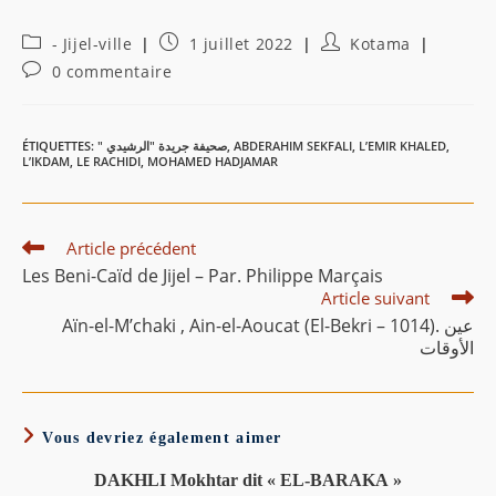
Post
Publication
Auteur/autrice
- Jijel-ville
1 juillet 2022
Kotama
category:
publiée :
de
Commentaires
0 commentaire
la
de
publication :
la
publication :
ÉTIQUETTES
:
" صحيفة جريدة "الرشيدي
,
ABDERAHIM SEKFALI
,
L’EMIR KHALED
,
L’IKDAM
,
LE RACHIDI
,
MOHAMED HADJAMAR
Read
Article précédent
more
Les Beni-Caïd de Jijel – Par. Philippe Marçais
articles
Article suivant
Aïn-el-M’chaki , Ain-el-Aoucat (El-Bekri – 1014). عين
الأوقات
Vous devriez également aimer
DAKHLI Mokhtar dit « EL-BARAKA »