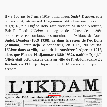
I
l y a 100 ans, le 7 mars 1919, l’imprimeur,
Sadek Denden
, et le
commerçant,
Mohamed Hadjammar
, dit «Hamou», créent, à
Alger, 18, rue Eugène Robe (actuellement Mustapha Allouche,
Bab El Oued),
L’Ikdam
, un organe de défense des intérêts
politiques et économiques des musulmans d’Afrique du Nord.
Sadek Denden (1869-1938), né dans la région de l’ex-Bône
(Annaba), était déjà le fondateur, en 1909, du journal
L’Islam
dans sa ville, avant de le transférer à Alger en 1912,
alors que Hamou Hadjammar (1880-1932), natif de Djidjelli
(Jijel) était cofondateur dans sa ville de l’hebdomadaire
Le
Rachidi,
en 1911
, qui disparaîtra en 1914, en même temps que
L’Islam
.