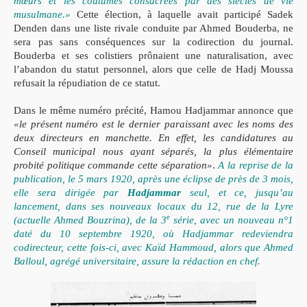
mœurs et les coutumes consacrées par des siècles de vie
musulmane.»
Cette élection, à laquelle avait participé Sadek
Denden dans une liste rivale conduite par Ahmed Bouderba, ne
sera pas sans conséquences sur la codirection du journal.
Bouderba et ses colistiers prônaient une naturalisation, avec
l’abandon du statut personnel, alors que celle de Hadj Moussa
refusait la répudiation de ce statut.
Dans le même numéro précité, Hamou Hadjammar annonce que
«le présent numéro est le dernier paraissant avec les noms des
deux directeurs en manchette. En effet, les candidatures au
Conseil municipal nous ayant séparés, la plus élémentaire
probité politique commande cette séparation»
.
A la reprise de la
publication, le 5 mars 1920, après une éclipse de près de 3 mois,
elle sera dirigée par
Hadjammar
seul, et ce, jusqu’au
lancement, dans ses nouveaux locaux du 12, rue de la Lyre
e
(actuelle Ahmed Bouzrina), de la 3
série, avec un nouveau n°1
daté du 10 septembre 1920, où Hadjammar redeviendra
codirecteur, cette fois-ci, avec Kaïd Hammoud, alors que Ahmed
Balloul, agrégé universitaire, assure la rédaction en chef.