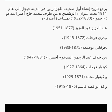
يرجع تاريخ إنشاء أول صحيفة للجزائريين في مدينة جيجل إلى عام
1911 تحت عنوان
« الرشيدي »
من طرف محمد حاج أعمر المدعو
« حمو » (1880-1932) بمساعدة أصدقاءه :
عبد العزيز عبد العزيز (1877-1951)
، بدري فرحات (1872-1945)،
فرقاني بوجمعة (1875-1933)،
بن خلاف عبد الرحمن المدعو « أحسن » (1881-1947)،
كينوار فرحات (1864-1927)
و كينوار محمد (1871-1929)
و كذا بو قصة قاسم (1876-1918)