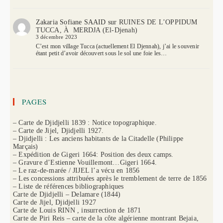
Zakaria Sofiane SAAID
sur
RUINES DE L’OPPIDUM
TUCCA, À MERDJA (El-Djenah)
3 décembre 2023
C’est mon village Tucca (actuellement El Djennah), j’ai le souvenir
étant petit d’avoir découvert sous le sol une foie les…
PAGES
– Carte de Djidjelli 1839 : Notice topographique.
– Carte de Jijel, Djidjelli 1927.
– Djidjelli : Les anciens habitants de la Citadelle (Philippe
Marçais)
– Expédition de Gigeri 1664: Position des deux camps.
– Gravure d’Estienne Vouillemont…Gigeri 1664.
– Le raz-de-marée / JIJEL l’a vécu en 1856
– Les concessions attribuées après le tremblement de terre de 1856
– Liste de références bibliographiques
Carte de Djidjelli – Delamare (1844)
Carte de Jijel, Djidjelli 1927
Carte de Louis RINN , insurrection de 1871
Carte de Piri Reis – carte de la côte algérienne montrant Bejaia,