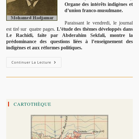
Organe des intérêts indigènes et
d’union franco-musulmane.
Paraissant le vendredi, le journal
est tiré sur quatre pages.
L’étude des thèmes développés dans
Le Rachidi, faite par Abderahim Sekfali, montre la
prédominance des questions liées à l’enseignement des
indigènes et aux réformes politiques.
Le
Continuer La Lecture
Rachidi
(1911
-1914)
:
Le
Journal
De
Jijel
CARTOTHÈQUE