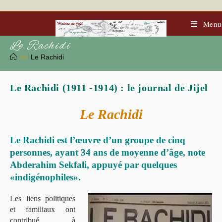
Skip
to
content
Menu
Le Rachidi
>>
Le Rachidi
Le Rachidi (1911 -1914) : le journal de Jijel
Le Rachidi
Le Rachidi est l’œuvre d’un groupe de cinq
personnes, ayant 34 ans de moyenne d’âge, note
Abderahim Sekfali, appuyé par quelques
«indigénophiles».
Les liens politiques
et familiaux ont
contribué à