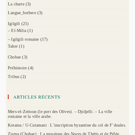
La charte
(3)
Langue_berbere
(3)
Igilgili
(21)
– El-Milia
(1)
– Igilgili romaine
(17)
Taher
(1)
Chobae
(3)
Préhistoire
(4)
Tribus
(2)
ARTICLES RÉCENTS
Mers-el-Zeitoun (le port des Olives). – Djidjelli. – La ville
romaine et la ville arabe.
Kotama / U-Cutamani : L’inscription byzantine du col de F’doules.
Ziama (Chobae) : La mosaïque des Noces de Thétis et de Pélée