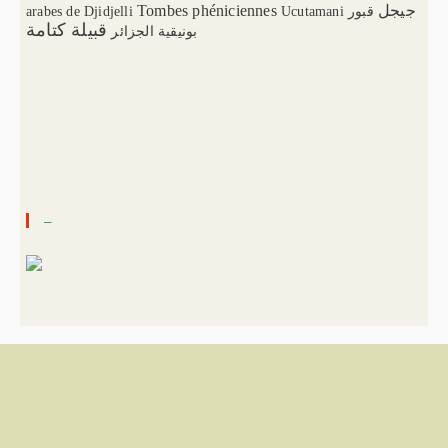
Tombes phéniciennes
جيجل
arabes de Djidjelli
Ucutamani
قبور
قبيلة كتامة
بونيقية الجزائر
–