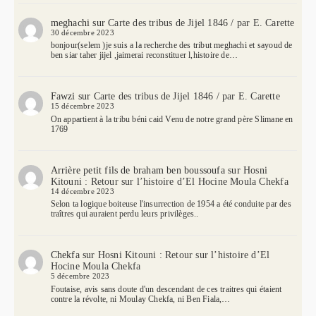
meghachi
sur
Carte des tribus de Jijel 1846 / par E. Carette
30 décembre 2023
bonjour(selem )je suis a la recherche des tribut meghachi et sayoud de
ben siar taher jijel ,jaimerai reconstituer l,histoire de…
Fawzi
sur
Carte des tribus de Jijel 1846 / par E. Carette
15 décembre 2023
On appartient à la tribu béni caid Venu de notre grand père Slimane en
1769
Arrière petit fils de braham ben boussoufa
sur
Hosni
Kitouni : Retour sur l’histoire d’El Hocine Moula Chekfa
14 décembre 2023
Selon ta logique boiteuse l'insurrection de 1954 a été conduite par des
traîtres qui auraient perdu leurs privilèges..
Chekfa
sur
Hosni Kitouni : Retour sur l’histoire d’El
Hocine Moula Chekfa
5 décembre 2023
Foutaise, avis sans doute d'un descendant de ces traitres qui étaient
contre la révolte, ni Moulay Chekfa, ni Ben Fiala,…