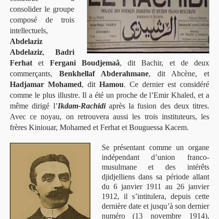
consolider le groupe
composé de trois
intellectuels,
Abdelaziz
Abdelaziz
,
Badri
Ferhat
et
Fergani Boudjemaâ
, dit Bachir, et de deux
commerçants,
Benkhellaf Abderahmane
, dit Ahcène, et
Hadjamar Mohamed
, dit
Hamou
. Ce dernier est considéré
comme le plus illustre. Il a été un proche de l’Emir Khaled, et a
même dirigé l’
Ikdam-Rachidi
après la fusion des deux titres.
Avec ce noyau, on retrouvera aussi les trois instituteurs, les
frères Kiniouar, Mohamed et Ferhat et Bouguessa Kacem.
Se présentant comme un organe
indépendant d’union franco-
musulmane et des intérêts
djidjelliens dans sa période allant
du 6 janvier 1911 au 26 janvier
1912, il s’intitulera, depuis cette
dernière date et jusqu’à son dernier
numéro (13 novembre 1914),