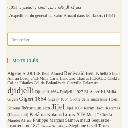
(1851) معركة الركابة ، بني عيشة ـ العنصر ـ
L’expédition du général de Saint-Arnaud dans les Babors (1851)
MOTS CLÉS
Beni-caïd
Algerie
Beni-Khettab
ALQUIER
Beni-Ahmed
Beni
Amran
Bordj d’El-Milia
Carte Hanoteau
Charles FERAUD
Chekfa
Col de Fdoulès
Col de Fedoulès
de Clerville
Delamare
djidjelli
El-Milia
Djidjelli 1664
Djidjelli 1927
El-Ancer
Gigeri 1664
Gigeri
Gigery 1664
Grotte de la madeleine
Hosni
Jijel
Ibéromaurusien
Kitouni
Jijel 1664
Karim Hadji
Ketamas
Ketâma
Louis XIV
Kotama
(Ucutamani)
Moulaï-Chekfa
Philippe Marçais
Saint-Arnaud
Sequestre-
Mundet Africa
insurrection-1871
Stéphane Gsell
Textes
Station Néolithique