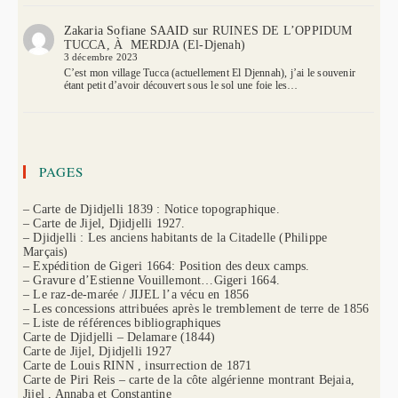
Zakaria Sofiane SAAID
sur
RUINES DE L’OPPIDUM
TUCCA, À MERDJA (El-Djenah)
3 décembre 2023
C’est mon village Tucca (actuellement El Djennah), j’ai le souvenir
étant petit d’avoir découvert sous le sol une foie les…
PAGES
– Carte de Djidjelli 1839 : Notice topographique.
– Carte de Jijel, Djidjelli 1927.
– Djidjelli : Les anciens habitants de la Citadelle (Philippe
Marçais)
– Expédition de Gigeri 1664: Position des deux camps.
– Gravure d’Estienne Vouillemont…Gigeri 1664.
– Le raz-de-marée / JIJEL l’a vécu en 1856
– Les concessions attribuées après le tremblement de terre de 1856
– Liste de références bibliographiques
Carte de Djidjelli – Delamare (1844)
Carte de Jijel, Djidjelli 1927
Carte de Louis RINN , insurrection de 1871
Carte de Piri Reis – carte de la côte algérienne montrant Bejaia,
Jijel , Annaba et Constantine