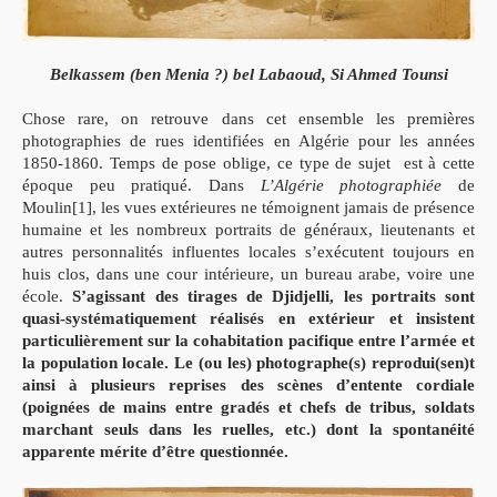
Belkassem (ben Menia ?) bel Labaoud, Si Ahmed Tounsi
Chose rare, on retrouve dans cet ensemble les premières
photographies de rues identifiées en Algérie pour les années
1850-1860. Temps de pose oblige, ce type de sujet est à cette
époque peu pratiqué. Dans
L’
Algérie photographié
e
de
Moulin[1], les vues extérieures ne témoignent jamais de présence
humaine et les nombreux portraits de généraux, lieutenants et
autres personnalités influentes locales s’exécutent toujours en
huis clos, dans une cour intérieure, un bureau arabe, voire une
école.
S’agissant des tirages de Djidjelli, les portraits sont
quasi-systématiquement réalisés en extérieur et insistent
particulièrement sur la cohabitation pacifique entre l’armée et
la population locale. Le (ou les) photographe(s) reprodui(sen)t
ainsi à plusieurs reprises des scènes d’entente cordiale
(poignées de mains entre gradés et chefs de tribus, soldats
marchant seuls dans les ruelles, etc.) dont la spontanéité
apparente mérite d’être questionnée.