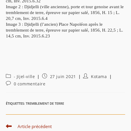
cm, Inv. 2015.6.32
Image 2 : Djidjelli (ville ancienne), porte et tour genoise avant le
tremblement de terre, épreuve sur papier salé, 1856, H. 15 ; L.
20,7 cm, Inv. 2015.6.4
Image 3 : Djidjelli (l’ancien) Place Napoléon après le
tremblement de terre, épreuve sur papier salé, 1856, H. 22,5 ; L.
14,5 cm, Inv. 2015.6.23
Post
Publication
Auteur/autrice
- Jijel-ville
27 juin 2021
Kotama
category:
publiée :
de
Commentaires
0 commentaire
la
de
publication :
la
publication :
ÉTIQUETTES
:
TREMBLEMENT DE TERRE
Read
Article précédent
more