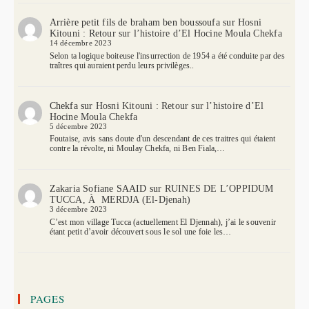
Arrière petit fils de braham ben boussoufa
sur
Hosni
Kitouni : Retour sur l’histoire d’El Hocine Moula Chekfa
14 décembre 2023
Selon ta logique boiteuse l'insurrection de 1954 a été conduite par des
traîtres qui auraient perdu leurs privilèges..
Chekfa
sur
Hosni Kitouni : Retour sur l’histoire d’El
Hocine Moula Chekfa
5 décembre 2023
Foutaise, avis sans doute d'un descendant de ces traitres qui étaient
contre la révolte, ni Moulay Chekfa, ni Ben Fiala,…
Zakaria Sofiane SAAID
sur
RUINES DE L’OPPIDUM
TUCCA, À MERDJA (El-Djenah)
3 décembre 2023
C’est mon village Tucca (actuellement El Djennah), j’ai le souvenir
étant petit d’avoir découvert sous le sol une foie les…
PAGES