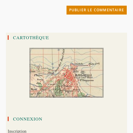
votre
site
(facultatif)
CARTOTHÈQUE
CONNEXION
Inscription