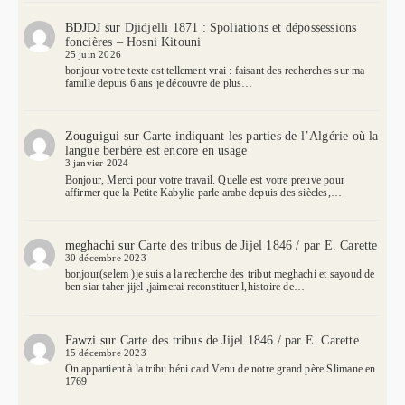
BDJDJ
sur
Djidjelli 1871 : Spoliations et dépossessions
foncières – Hosni Kitouni
25 juin 2026
bonjour votre texte est tellement vrai : faisant des recherches sur ma
famille depuis 6 ans je découvre de plus…
Zouguigui
sur
Carte indiquant les parties de l’Algérie où la
langue berbère est encore en usage
3 janvier 2024
Bonjour, Merci pour votre travail. Quelle est votre preuve pour
affirmer que la Petite Kabylie parle arabe depuis des siècles,…
meghachi
sur
Carte des tribus de Jijel 1846 / par E. Carette
30 décembre 2023
bonjour(selem )je suis a la recherche des tribut meghachi et sayoud de
ben siar taher jijel ,jaimerai reconstituer l,histoire de…
Fawzi
sur
Carte des tribus de Jijel 1846 / par E. Carette
15 décembre 2023
On appartient à la tribu béni caid Venu de notre grand père Slimane en
1769