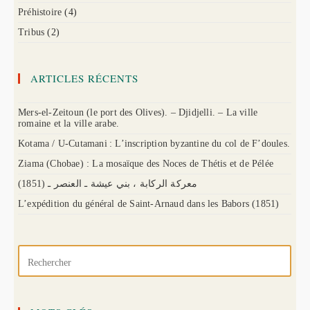
Préhistoire
(4)
Tribus
(2)
ARTICLES RÉCENTS
Mers-el-Zeitoun (le port des Olives). – Djidjelli. – La ville
romaine et la ville arabe.
Kotama / U-Cutamani : L’inscription byzantine du col de F’doules.
Ziama (Chobae) : La mosaïque des Noces de Thétis et de Pélée
(1851) معركة الركابة ، بني عيشة ـ العنصر ـ
L’expédition du général de Saint-Arnaud dans les Babors (1851)