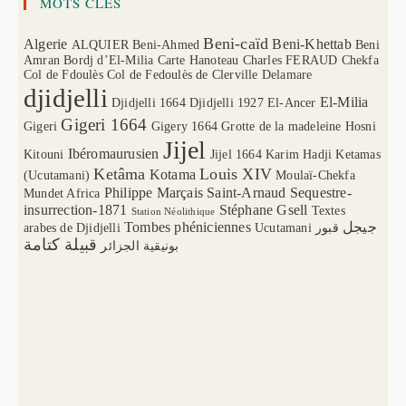
MOTS CLÉS
Beni-caïd
Algerie
Beni-Khettab
ALQUIER
Beni-Ahmed
Beni
Amran
Bordj d’El-Milia
Carte Hanoteau
Charles FERAUD
Chekfa
Col de Fdoulès
Col de Fedoulès
de Clerville
Delamare
djidjelli
El-Milia
Djidjelli 1664
Djidjelli 1927
El-Ancer
Gigeri 1664
Gigeri
Gigery 1664
Grotte de la madeleine
Hosni
Jijel
Ibéromaurusien
Kitouni
Jijel 1664
Karim Hadji
Ketamas
Ketâma
Louis XIV
Kotama
(Ucutamani)
Moulaï-Chekfa
Philippe Marçais
Saint-Arnaud
Sequestre-
Mundet Africa
insurrection-1871
Stéphane Gsell
Textes
Station Néolithique
Tombes phéniciennes
جيجل
arabes de Djidjelli
Ucutamani
قبور
قبيلة كتامة
بونيقية الجزائر