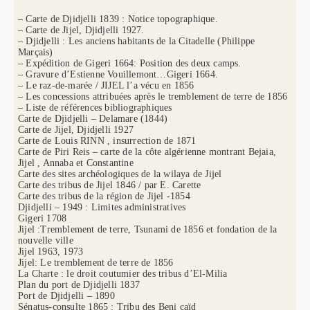
– Carte de Djidjelli 1839 : Notice topographique.
– Carte de Jijel, Djidjelli 1927.
– Djidjelli : Les anciens habitants de la Citadelle (Philippe
Marçais)
– Expédition de Gigeri 1664: Position des deux camps.
– Gravure d’Estienne Vouillemont…Gigeri 1664.
– Le raz-de-marée / JIJEL l’a vécu en 1856
– Les concessions attribuées après le tremblement de terre de 1856
– Liste de références bibliographiques
Carte de Djidjelli – Delamare (1844)
Carte de Jijel, Djidjelli 1927
Carte de Louis RINN , insurrection de 1871
Carte de Piri Reis – carte de la côte algérienne montrant Bejaia,
Jijel , Annaba et Constantine
Carte des sites archéologiques de la wilaya de Jijel
Carte des tribus de Jijel 1846 / par E. Carette
Carte des tribus de la région de Jijel -1854
Djidjelli – 1949 : Limites administratives
Gigeri 1708
Jijel :Tremblement de terre, Tsunami de 1856 et fondation de la
nouvelle ville
Jijel 1963, 1973
Jijel: Le tremblement de terre de 1856
La Charte : le droit coutumier des tribus d’El-Milia
Plan du port de Djidjelli 1837
Port de Djidjelli – 1890
Sénatus-consulte 1865 : Tribu des Beni caïd