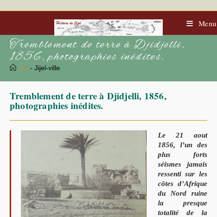
Skip
to
content
Menu
Tremblement de terre à Djidjelli,
1856, photographies inédites.
>>
- Jijel-ville
Tremblement de terre à Djidjelli, 1856,
photographies inédites.
Le 21 aout
1856, l’un des
plus forts
séismes jamais
ressenti sur les
côtes d’Afrique
du Nord ruine
la presque
totalité de la