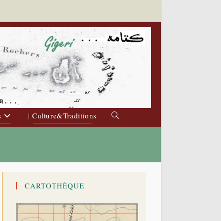
s
| Culture&Traditions
Toggle
website
search
CARTOTHÈQUE