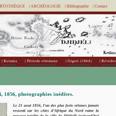
ARTOTHÈQUE
| ARCHÈOLOGIE
| Bibliographie
| Contact
| Kotama
| Période ottomane
| Gigeri (1664)
| Révolte
, 1856, photographies inédites.
Le 21 aout 1856, l’un des plus forts séismes jamais
ressenti sur les côtes d’Afrique du Nord ruine la
presque totalité de la ville de Djidjelli (aujourd’hui