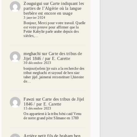
Zouguigui
sur
Carte indiquant les
parties de l’Algérie où la langue
berbère est encore en usage
3 janvier 2024
Bonjour, Merci pour votre travail. Quelle
est votre preuve pour affirmer que la
Petite Kabylie parle arabe depuis des
siècles,…
meghachi
sur
Carte des tribus de
Jijel 1846 / par E. Carette
30 décembre 2023
bonjour(selem )je suis a la recherche des
tribut meghachi et sayoud de ben siar
taher jijel ,jaimerai reconstituer l,histoire
de…
Fawzi
sur
Carte des tribus de Jijel
1846 / par E. Carette
15 décembre 2023
On appartient à la tribu béni caid Venu
de notre grand père Slimane en 1769
Arrière petit fils de braham ben