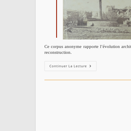
Ce corpus anonyme rapporte l’évolution architec
.
reconstruction
Tremblement
Continuer La Lecture
De
Terre
À
Djidjelli,
1856,
Photographies
Inédites.