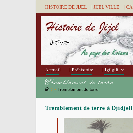
Skip
HISTOIRE DE JIJEL
| JIJEL VILLE
| C
to
content
Accueil
| Préhistoire
| Igilgili
Tremblement de terre
>>
Tremblement de terre
Tremblement de terre à Djidjelli