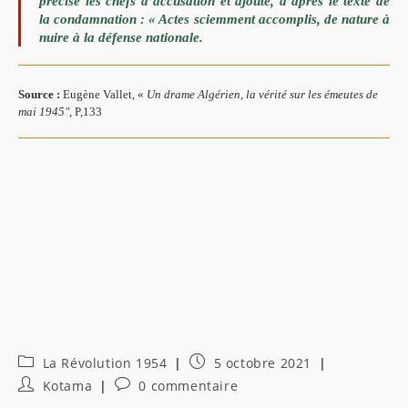
précise les chefs d’accusation et ajoute, d’après le
texte de
la condamnation : « Actes sciemment accomplis, de
nature à
nuire à la défense nationale.
Source :
Eugène Vallet, «
Un drame Algérien, la vérité sur les émeutes de
mai 1945″
, P,133
Post
Publication
La Révolution 1954
5 octobre 2021
category:
publiée :
Auteur/autrice
Commentaires
Kotama
0 commentaire
de
de