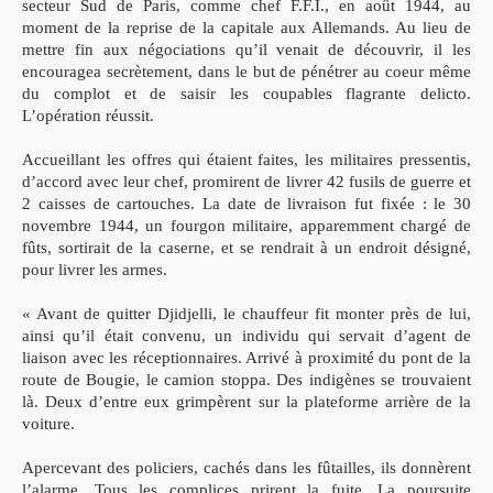
secteur Sud de Paris, comme chef F.F.I., en août 1944, au
moment
de la reprise de la capitale aux Allemands.
Au lieu de
mettre fin aux négociations qu’il venait de découvrir,
il les
encouragea secrètement, dans le but de pénétrer au coeur
même
du complot et de saisir les coupables flagrante delicto.
L’opération réussit.
Accueillant les offres qui étaient faites, les militaires pressentis,
d’accord avec leur chef, promirent de livrer 42 fusils de guerre et
2
caisses de cartouches.
La date de livraison fut fixée : le 30
novembre 1944, un fourgon
militaire, apparemment chargé de
fûts, sortirait de la caserne, et se
rendrait à un endroit désigné,
pour livrer les armes.
« Avant de quitter Djidjelli, le chauffeur fit monter près de lui,
ainsi qu’il était convenu, un individu qui servait d’agent de
liaison
avec les réceptionnaires. Arrivé à proximité du pont de la
route de
Bougie, le camion stoppa. Des indigènes se trouvaient
là. Deux
d’entre eux grimpèrent sur la plateforme
arrière de la
voiture.
Apercevant des policiers, cachés dans les fûtailles, ils donnèrent
l’alarme. Tous les complices prirent la fuite. La poursuite