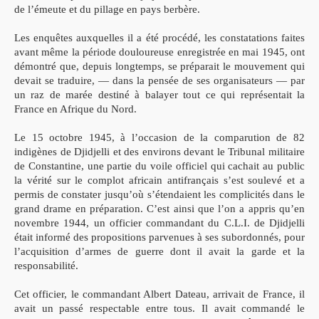
de l’émeute et du pillage en pays berbère.
Les enquêtes auxquelles il a été procédé, les constatations faites
avant même la période douloureuse enregistrée en mai 1945, ont
démontré que, depuis longtemps, se préparait le mouvement qui
devait se traduire, — dans la pensée de ses organisateurs — par
un
raz de marée destiné à balayer tout ce qui représentait la
France en
Afrique du Nord.
Le 15 octobre 1945, à l’occasion de la comparution de 82
indigènes de Djidjelli et des environs devant le Tribunal militaire
de Constantine, une partie du voile officiel qui cachait au public
la
vérité sur le complot africain antifrançais s’est soulevé et a
permis
de constater jusqu’où s’étendaient les complicités dans le
grand
drame en préparation.
C’est ainsi que l’on a appris qu’en
novembre 1944, un officier
commandant du C.L.I. de Djidjelli
était informé des propositions
parvenues à ses subordonnés, pour
l’acquisition d’armes de guerre
dont il avait la garde et la
responsabilité.
Cet officier, le commandant Albert Dateau, arrivait de France,
il
avait un passé respectable entre tous. Il avait commandé le