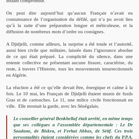
instant compromise.
On peut dire aujourd’hui qu’aucun Français n’avait eu
connaissance de l’organisation du défilé, qui n’a pu avoir lieu
qu’à
la suite d’une préparation longue et méticuleuse, et la
diffusion de
nombreux mots d’ordre ou consignes.
A Djidjelli, comme ailleurs,
la surprise a été totale et l’autorité,
aussi bien civile que militaire,
laissée dans l’ignorance absolue
de ce qui était préparé. La
complicité du silence, dans une
entente collective ne présentant
aucune fissure, caractérise, du
reste, à travers l’Histoire, tous les
mouvements insurrectionnels
en Algérie.
La réaction a été ce qu’elle devait être, énergique et calme à la
fois. Le 10 mai, les Français de Djidjelli étaient munis de fusils
Gras et de cartouches. Le 11, une milice civile fonctionnait en
ville.
Elle montait la garde, avec les Sénégalais.
Le conseiller
général Benkhellaf était arrêté, en même temps
que ses collègues a
l’assemblée départementale : Le Dr
Saadane, de Biskra, et Ferhat
Abbas, de Sétif. Ces trois
personnalités étaient considérées comme
les chefs du P.P.A.