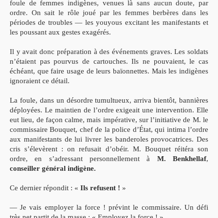
foule de femmes indigènes, venues là sans aucun doute, par
ordre.
On sait le rôle joué par les femmes berbères dans les
périodes de
troubles — les youyous
excitant les manifestants et
les poussant
aux gestes exagérés.
Il y avait donc préparation à des événements
graves. Les soldats
n’étaient pas pourvus de cartouches. Ils ne
pouvaient, le cas
échéant, que faire usage de leurs baïonnettes.
Mais les indigènes
ignoraient ce détail.
La foule, dans un désordre tumultueux, arriva bientôt,
bannières
déployées. Le maintien de l’ordre exigeait une
intervention. Elle
eut lieu, de façon calme, mais impérative, sur
l’initiative de M. le
commissaire Bouquet, chef de la police d’État,
qui intima l’ordre
aux manifestants de lui livrer les banderoles
provocatrices.
Des
cris s’élevèrent : on refusait d’obéir. M. Bouquet
réitéra son
ordre, en s’adressant personnellement à
M. Benkhellaf
,
conseiller général indigène.
Ce dernier répondit : «
Ils refusent !
»
— Je vais employer la force ! prévint le commissaire. Un défi
très net partit de la masse : « Employez la force ! »