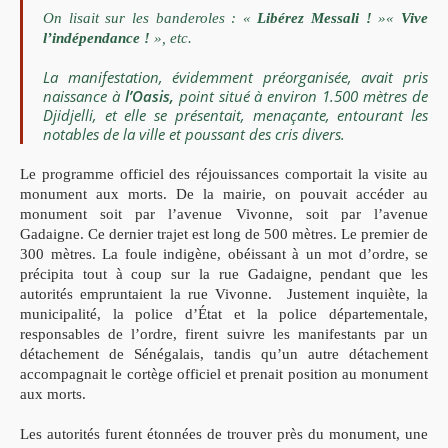
On lisait sur les
banderoles : «
Libérez Messali !
»«
Vive
l’indépendance !
», etc.
La manifestation, évidemment préorganisée, avait pris
naissance à
l’Oasis,
point situé à environ 1.500 mètres de
Djidjelli, et elle se présentait, menaçante, entourant les
notables de la ville et poussant des cris divers.
Le programme officiel des réjouissances comportait la visite au
monument aux morts. De la mairie, on pouvait accéder au
monument soit par l’avenue Vivonne, soit par l’avenue
Gadaigne.
Ce dernier trajet est long de 500 mètres. Le premier de
300 mètres.
La foule indigène, obéissant à un mot d’ordre, se
précipita tout à
coup sur la rue Gadaigne, pendant que les
autorités empruntaient
la rue Vivonne.
Justement inquiète, la
municipalité, la police d’État
et la police départementale,
responsables de l’ordre, firent suivre
les manifestants par un
détachement de Sénégalais, tandis qu’un
autre détachement
accompagnait le cortège officiel et prenait
position au monument
aux morts.
Les autorités furent étonnées de trouver près du monument, une