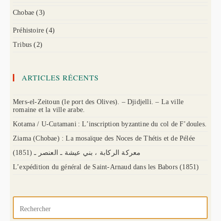
Chobae
(3)
Préhistoire
(4)
Tribus
(2)
ARTICLES RÉCENTS
Mers-el-Zeitoun (le port des Olives). – Djidjelli. – La ville
romaine et la ville arabe.
Kotama / U-Cutamani : L’inscription byzantine du col de F’doules.
Ziama (Chobae) : La mosaïque des Noces de Thétis et de Pélée
(1851) معركة الركابة ، بني عيشة ـ العنصر ـ
L’expédition du général de Saint-Arnaud dans les Babors (1851)