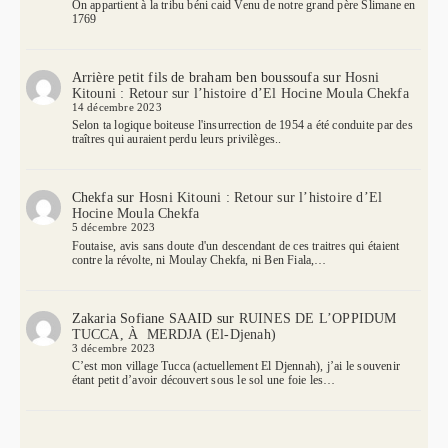
On appartient à la tribu béni caid Venu de notre grand père Slimane en
1769
Arrière petit fils de braham ben boussoufa
sur
Hosni
Kitouni : Retour sur l’histoire d’El Hocine Moula Chekfa
14 décembre 2023
Selon ta logique boiteuse l'insurrection de 1954 a été conduite par des
traîtres qui auraient perdu leurs privilèges..
Chekfa
sur
Hosni Kitouni : Retour sur l’histoire d’El
Hocine Moula Chekfa
5 décembre 2023
Foutaise, avis sans doute d'un descendant de ces traitres qui étaient
contre la révolte, ni Moulay Chekfa, ni Ben Fiala,…
Zakaria Sofiane SAAID
sur
RUINES DE L’OPPIDUM
TUCCA, À MERDJA (El-Djenah)
3 décembre 2023
C’est mon village Tucca (actuellement El Djennah), j’ai le souvenir
étant petit d’avoir découvert sous le sol une foie les…