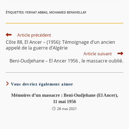
la
la
publication :
publication :
ÉTIQUETTES
:
FERHAT ABBAS
,
MOHAMED BENKHELLAF
Read
Article précédent
more
Côte 88, El Ancer – (1956): Témoignage d’un ancien
articles
appelé de la guerre d’Algérie
Article suivant
Beni-Oudjehane – El Ancer 1956 , le massacre oublié.
Vous devriez également aimer
Mémoires d’un massacre : Beni-Oudjehane (El Ancer),
11 mai 1956
28 mai 2021