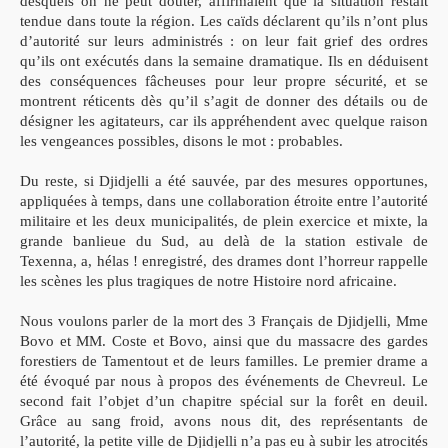
desquels on ne peut douter, affirmaient que la situation
restait
tendue dans toute la région. Les caïds déclarent qu’ils n’ont
plus
d’autorité sur leurs administrés : on leur fait grief des ordres
qu’ils ont exécutés dans la semaine dramatique. Ils en déduisent
des conséquences fâcheuses pour leur propre sécurité, et se
montrent réticents dès qu’il s’agit de donner des détails ou de
désigner les agitateurs, car ils appréhendent avec quelque raison
les vengeances possibles, disons le mot : probables.
Du reste, si Djidjelli a été sauvée, par des mesures opportunes,
appliquées à temps, dans une collaboration étroite entre l’autorité
militaire et les deux municipalités, de plein exercice et mixte, la
grande banlieue du Sud, au delà
de la station estivale de
Texenna,
a, hélas ! enregistré, des drames dont l’horreur rappelle
les scènes
les plus tragiques de notre Histoire nord africaine.
Nous voulons
parler de la mort des 3 Français de Djidjelli, Mme
Bovo et
MM. Coste et Bovo, ainsi que du massacre des gardes
forestiers de
Tamentout et de leurs familles.
Le premier drame a
été évoqué par nous à propos des
événements de Chevreul. Le
second fait l’objet d’un chapitre
spécial sur la forêt en deuil.
Grâce au sang froid,
avons nous
dit, des représentants de
l’autorité, la petite ville de Djidjelli n’a pas eu à subir les atrocités