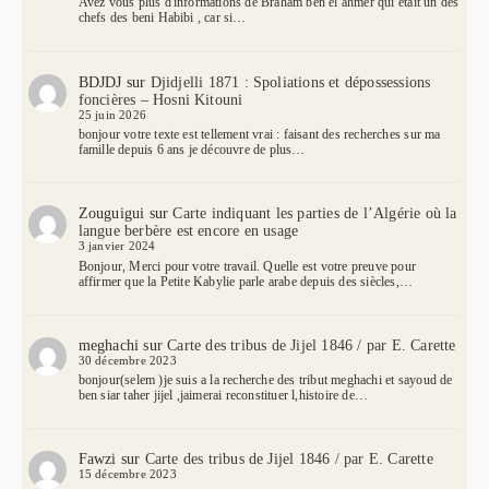
Avez vous plus d'informations de Braham ben el ahmer qui etait un des
chefs des beni Habibi , car si…
BDJDJ
sur
Djidjelli 1871 : Spoliations et dépossessions
foncières – Hosni Kitouni
25 juin 2026
bonjour votre texte est tellement vrai : faisant des recherches sur ma
famille depuis 6 ans je découvre de plus…
Zouguigui
sur
Carte indiquant les parties de l’Algérie où la
langue berbère est encore en usage
3 janvier 2024
Bonjour, Merci pour votre travail. Quelle est votre preuve pour
affirmer que la Petite Kabylie parle arabe depuis des siècles,…
meghachi
sur
Carte des tribus de Jijel 1846 / par E. Carette
30 décembre 2023
bonjour(selem )je suis a la recherche des tribut meghachi et sayoud de
ben siar taher jijel ,jaimerai reconstituer l,histoire de…
Fawzi
sur
Carte des tribus de Jijel 1846 / par E. Carette
15 décembre 2023