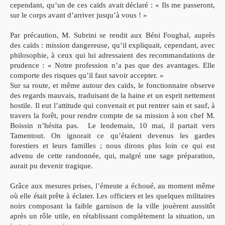
cependant, qu’un
de ces caïds avait déclaré : « Ils me passeront,
sur le corps avant
d’arriver jusqu’à vous ! »
Par précaution, M. Subrini se rendit aux Béni Foughal, auprès
des caïds : mission dangereuse, qu’il expliquait, cependant, avec
philosophie, à ceux
qui lui adressaient des recommandations de
prudence : « Notre profession n’a pas que des avantages. Elle
comporte des risques qu’il faut savoir accepter. »
Sur sa route, et même autour des caïds, le fonctionnaire observe
des regards mauvais, traduisant de la haine et un esprit nettement
hostile. Il eut l’attitude qui convenait et put rentrer sain et sauf, à
travers la forêt, pour rendre compte de sa mission à son chef
M.
Boissin n’hésita pas.
Le lendemain, 10 mai, il partait vers
Tamentout. On ignorait ce qu’étaient devenus les gardes
forestiers
et leurs familles ; nous dirons plus loin ce qui est
advenu de cette
randonnée, qui, malgré une sage préparation,
aurait pu devenir
tragique.
Grâce aux mesures prises, l’émeute a échoué, au moment même
où elle était prête à éclater. Les officiers et les quelques militaires
noirs composant la faible garnison de la ville jouèrent aussitôt
après un rôle utile, en rétablissant complètement la situation, un