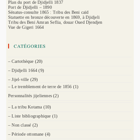
Plan du port de Djidjelli 1837
Port de Djidjelli – 1890
Sénatus-consulte 1865 : Tribu des Beni caïd
Statuette en bronze découverte en 1869, à Djidjeli
Tribu des Beni Amran Seflia, douar Oued Djendjen
Vue de Gigeri 1664
CATÉGORIES
– Cartothèque
(20)
– Djidjelli 1664
(9)
– Jijel-ville
(29)
– Le tremblement de terre de 1856
(1)
Personnalités jijeliennes
(2)
– La tribu Kotama
(10)
– Liste bibliographique
(1)
– Non classé
(2)
– Période ottomane
(4)