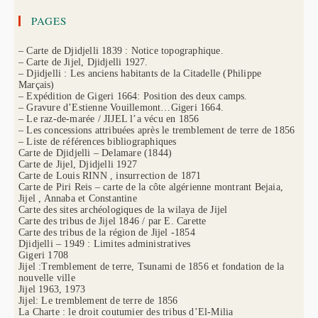
PAGES
– Carte de Djidjelli 1839 : Notice topographique.
– Carte de Jijel, Djidjelli 1927.
– Djidjelli : Les anciens habitants de la Citadelle (Philippe
Marçais)
– Expédition de Gigeri 1664: Position des deux camps.
– Gravure d’Estienne Vouillemont…Gigeri 1664.
– Le raz-de-marée / JIJEL l’a vécu en 1856
– Les concessions attribuées après le tremblement de terre de 1856
– Liste de références bibliographiques
Carte de Djidjelli – Delamare (1844)
Carte de Jijel, Djidjelli 1927
Carte de Louis RINN , insurrection de 1871
Carte de Piri Reis – carte de la côte algérienne montrant Bejaia,
Jijel , Annaba et Constantine
Carte des sites archéologiques de la wilaya de Jijel
Carte des tribus de Jijel 1846 / par E. Carette
Carte des tribus de la région de Jijel -1854
Djidjelli – 1949 : Limites administratives
Gigeri 1708
Jijel :Tremblement de terre, Tsunami de 1856 et fondation de la
nouvelle ville
Jijel 1963, 1973
Jijel: Le tremblement de terre de 1856
La Charte : le droit coutumier des tribus d’El-Milia