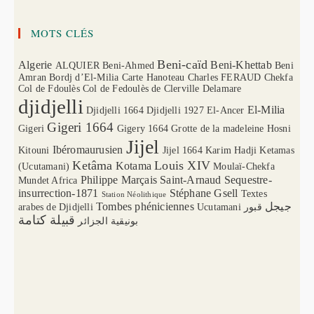
MOTS CLÉS
Beni-caïd
Algerie
Beni-Khettab
ALQUIER
Beni-Ahmed
Beni
Amran
Bordj d’El-Milia
Carte Hanoteau
Charles FERAUD
Chekfa
Col de Fdoulès
Col de Fedoulès
de Clerville
Delamare
djidjelli
El-Milia
Djidjelli 1664
Djidjelli 1927
El-Ancer
Gigeri 1664
Gigeri
Gigery 1664
Grotte de la madeleine
Hosni
Jijel
Ibéromaurusien
Kitouni
Jijel 1664
Karim Hadji
Ketamas
Ketâma
Louis XIV
Kotama
(Ucutamani)
Moulaï-Chekfa
Philippe Marçais
Saint-Arnaud
Sequestre-
Mundet Africa
insurrection-1871
Stéphane Gsell
Textes
Station Néolithique
Tombes phéniciennes
جيجل
arabes de Djidjelli
Ucutamani
قبور
قبيلة كتامة
بونيقية الجزائر