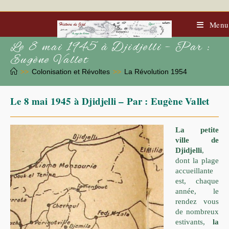
Skip
to
content
Menu
Le 8 mai 1945 à Djidjelli – Par :
Eugène Vallet
>>
Colonisation et Révoltes
>>
La Révolution 1954
Le 8 mai 1945 à Djidjelli – Par : Eugène Vallet
La petite
ville de
Djidjelli
,
dont la plage
accueillante
est, chaque
année, le
rendez vous
de nombreux
estivants,
la