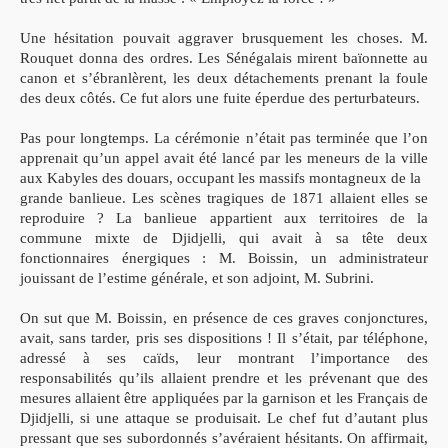
Une hésitation pouvait aggraver brusquement les choses. M.
Rouquet donna des ordres. Les Sénégalais mirent baïonnette au
canon et s’ébranlèrent, les deux détachements prenant la foule
des
deux côtés. Ce fut alors une fuite éperdue des perturbateurs.
Pas pour longtemps. La cérémonie n’était pas terminée que l’on
apprenait qu’un appel avait été lancé par les meneurs de la ville
aux Kabyles des douars, occupant les massifs montagneux de la
grande banlieue. Les scènes tragiques de 1871 allaient elles
se
reproduire ? La banlieue appartient aux territoires de la
commune
mixte de Djidjelli, qui avait à sa tête deux
fonctionnaires
énergiques : M. Boissin, un administrateur
jouissant de l’estime
générale, et son adjoint, M. Subrini.
On sut que M. Boissin, en présence de ces graves conjonctures,
avait, sans tarder, pris ses dispositions ! Il s’était, par téléphone,
adressé à ses caïds, leur montrant l’importance des
responsabilités
qu’ils allaient prendre et les prévenant que des
mesures allaient être
appliquées par la garnison et les Français de
Djidjelli, si une
attaque se produisait. Le chef fut d’autant plus
pressant que ses
subordonnés s’avéraient hésitants. On affirmait,