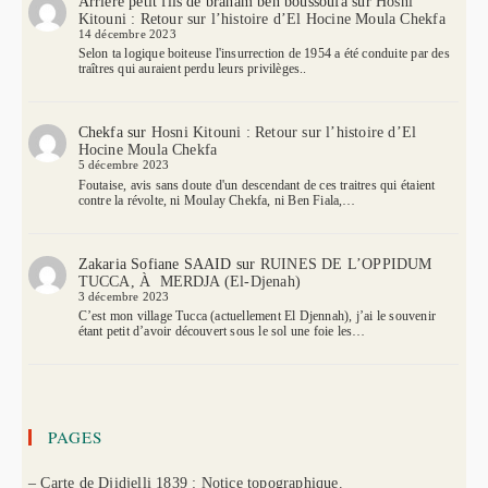
Arrière petit fils de braham ben boussoufa
sur
Hosni
Kitouni : Retour sur l’histoire d’El Hocine Moula Chekfa
14 décembre 2023
Selon ta logique boiteuse l'insurrection de 1954 a été conduite par des
traîtres qui auraient perdu leurs privilèges..
Chekfa
sur
Hosni Kitouni : Retour sur l’histoire d’El
Hocine Moula Chekfa
5 décembre 2023
Foutaise, avis sans doute d'un descendant de ces traitres qui étaient
contre la révolte, ni Moulay Chekfa, ni Ben Fiala,…
Zakaria Sofiane SAAID
sur
RUINES DE L’OPPIDUM
TUCCA, À MERDJA (El-Djenah)
3 décembre 2023
C’est mon village Tucca (actuellement El Djennah), j’ai le souvenir
étant petit d’avoir découvert sous le sol une foie les…
PAGES
– Carte de Djidjelli 1839 : Notice topographique.