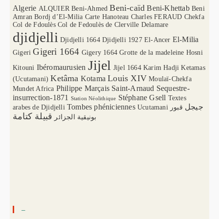
Beni-caïd
Algerie
Beni-Khettab
ALQUIER
Beni-Ahmed
Beni
Amran
Bordj d’El-Milia
Carte Hanoteau
Charles FERAUD
Chekfa
Col de Fdoulès
Col de Fedoulès
de Clerville
Delamare
djidjelli
El-Milia
Djidjelli 1664
Djidjelli 1927
El-Ancer
Gigeri 1664
Gigeri
Gigery 1664
Grotte de la madeleine
Hosni
Jijel
Ibéromaurusien
Kitouni
Jijel 1664
Karim Hadji
Ketamas
Ketâma
Louis XIV
Kotama
(Ucutamani)
Moulaï-Chekfa
Philippe Marçais
Saint-Arnaud
Sequestre-
Mundet Africa
insurrection-1871
Stéphane Gsell
Textes
Station Néolithique
Tombes phéniciennes
جيجل
arabes de Djidjelli
Ucutamani
قبور
قبيلة كتامة
بونيقية الجزائر
–