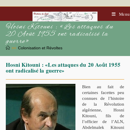
Skip
to
content
Menu
Hosni Kitouni : «Les attaques du
20 Août 1955 ont radicalisé la
guerre»
>>
Colonisation et Révoltes
Hosni Kitouni : «Les attaques du 20 Août 1955
ont radicalisé la guerre»
Bien au fait de
certaines facettes peu
connues de l’histoire
de la Révolution
algérienne, Hosni
Kitouni, fils de
l’officier de l’ALN,
Abdelmalek Kitouni