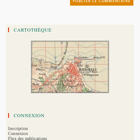
site
(facultatif)
CARTOTHÈQUE
CONNEXION
Inscription
Connexion
Flux des publications