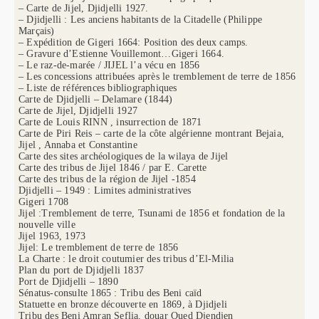
– Carte de Jijel, Djidjelli 1927.
– Djidjelli : Les anciens habitants de la Citadelle (Philippe
Marçais)
– Expédition de Gigeri 1664: Position des deux camps.
– Gravure d’Estienne Vouillemont…Gigeri 1664.
– Le raz-de-marée / JIJEL l’a vécu en 1856
– Les concessions attribuées après le tremblement de terre de 1856
– Liste de références bibliographiques
Carte de Djidjelli – Delamare (1844)
Carte de Jijel, Djidjelli 1927
Carte de Louis RINN , insurrection de 1871
Carte de Piri Reis – carte de la côte algérienne montrant Bejaia,
Jijel , Annaba et Constantine
Carte des sites archéologiques de la wilaya de Jijel
Carte des tribus de Jijel 1846 / par E. Carette
Carte des tribus de la région de Jijel -1854
Djidjelli – 1949 : Limites administratives
Gigeri 1708
Jijel :Tremblement de terre, Tsunami de 1856 et fondation de la
nouvelle ville
Jijel 1963, 1973
Jijel: Le tremblement de terre de 1856
La Charte : le droit coutumier des tribus d’El-Milia
Plan du port de Djidjelli 1837
Port de Djidjelli – 1890
Sénatus-consulte 1865 : Tribu des Beni caïd
Statuette en bronze découverte en 1869, à Djidjeli
Tribu des Beni Amran Seflia, douar Oued Djendjen