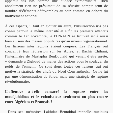
apparaît dès lors comme une audace extraordinaire. Rien
absolument rien ne présumait de sa réussite compte tenu de
nombre d’éléments défavorables au sein comme en dehors du
mouvement national.
À ces aspects, il faut en ajouter un autre, l’insurrection n’a pas
connu partout la même intensité et sitôt les premiers attentats
commis le 1er novembre, le FLN-ALN se trouvait isolé aussi
bien au sein des masses populaires qu’au niveau organisationnel.
Les liaisons inter régions étaient coupées. Les Français ont
concentré leur répression sur les Aurès, et Bachir Chihani,
l’intérimaire de Mustapha BenBoulaid qui venait d’être arrêté,
« demande à Zighoud de mener des actions pour le soulager du
poids de l’ennemi. Ce sont donc toutes ces raisons qui ont
motivé la stratégie des chefs du Nord Constantinois. Ce ne fut
pas une démonstration de force, mais une stratégie de rupture
révolutionnaire.
L’offensive a-t-elle consacré la rupture entre les
moudjahidines et le colonisateur seulement ou plus encore
entre Algériens et Français ?
Dans ses mémoires Lakhdar Bentobbal rappelle quelques