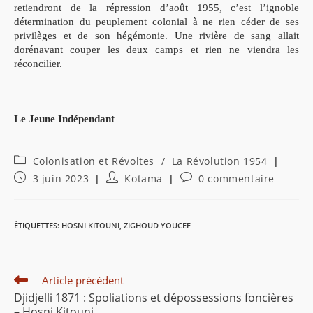
retiendront de la répression d’août 1955, c’est l’ignoble
détermination du peuplement colonial à ne rien céder de ses
privilèges et de son hégémonie. Une rivière de sang allait
dorénavant couper les deux camps et rien ne viendra les
réconcilier.
Le Jeune Indépendant
Post
Colonisation et Révoltes
/
La Révolution 1954
category:
Publication
Auteur/autrice
Commentaires
3 juin 2023
Kotama
0 commentaire
publiée :
de
de
la
la
publication :
publication :
ÉTIQUETTES
:
HOSNI KITOUNI
,
ZIGHOUD YOUCEF
Read
Article précédent
more
Djidjelli 1871 : Spoliations et dépossessions foncières
articles
– Hosni Kitouni