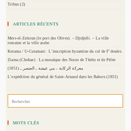
Tribus
(2)
ARTICLES RÉCENTS
Mers-el-Zeitoun (le port des Olives). – Djidjelli. – La ville
romaine et la ville arabe.
Kotama / U-Cutamani : L’inscription byzantine du col de F’doules.
Ziama (Chobae) : La mosaïque des Noces de Thétis et de Pélée
(1851) معركة الركابة ، بني عيشة ـ العنصر ـ
L’expédition du général de Saint-Arnaud dans les Babors (1851)
MOTS CLÉS