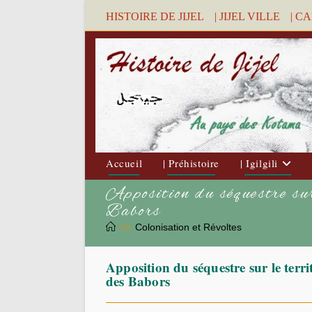
Skip
HISTOIRE DE JIJEL
| JIJEL VILLE
| C
to
content
Accueil
| Préhistoire
| Igilgili
Apposition du séquestre sur
Babors
>>
Colonisation et Révoltes
Apposition du séquestre sur le territ
des Babors