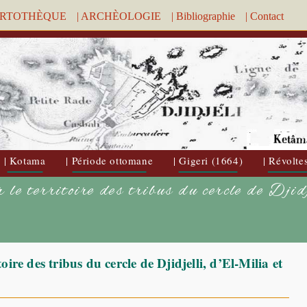
ARTOTHÈQUE
| ARCHÈOLOGIE
| Bibliographie
| Contact
| Kotama
| Période ottomane
| Gigeri (1664)
| Révolte
 le territoire des tribus du cercle de Djid
oire des tribus du cercle de Djidjelli, d’El-Milia et