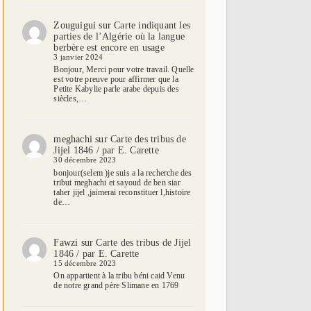
Zouguigui
sur
Carte indiquant les
parties de l’Algérie où la langue
berbère est encore en usage
3 janvier 2024
Bonjour, Merci pour votre travail. Quelle
est votre preuve pour affirmer que la
Petite Kabylie parle arabe depuis des
siècles,…
meghachi
sur
Carte des tribus de
Jijel 1846 / par E. Carette
30 décembre 2023
bonjour(selem )je suis a la recherche des
tribut meghachi et sayoud de ben siar
taher jijel ,jaimerai reconstituer l,histoire
de…
Fawzi
sur
Carte des tribus de Jijel
1846 / par E. Carette
15 décembre 2023
On appartient à la tribu béni caid Venu
de notre grand père Slimane en 1769