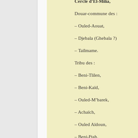
Cercle d’El-Milia,
Douar-commune des :
– Ouled-Aouat,
– Djebala (Ghebala ?)
– Taïlmame.
Tribu des :
– Beni-Tlilen,
– Beni-Kaïd,
– Ouled-M’barek,
– Achaïch,
– Ouled Aïdoun,
– Beni-Ftah.