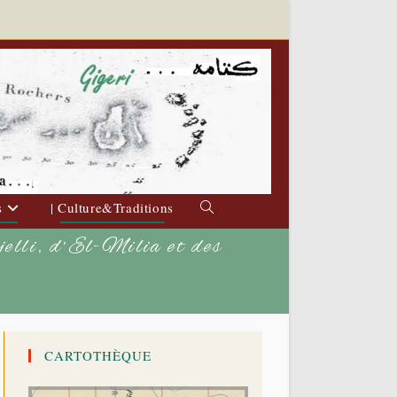
s
| Culture&Traditions
Toggle
website
jelli, d’El-Milia et des
search
CARTOTHÈQUE