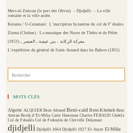
Mers-el-Zeitoun (le port des Olives). – Djidjelli. – La ville
romaine et la ville arabe.
Kotama / U-Cutamani : L’inscription byzantine du col de F’doules.
Ziama (Chobae) : La mosaïque des Noces de Thétis et de Pélée
(1851) معركة الركابة ، بني عيشة ـ العنصر ـ
L’expédition du général de Saint-Arnaud dans les Babors (1851)
MOTS CLÉS
Beni-caïd
Algerie
Beni-Khettab
ALQUIER
Beni-Ahmed
Beni
Amran
Bordj d’El-Milia
Carte Hanoteau
Charles FERAUD
Chekfa
Col de Fdoulès
Col de Fedoulès
de Clerville
Delamare
djidjelli
El-Milia
Djidjelli 1664
Djidjelli 1927
El-Ancer