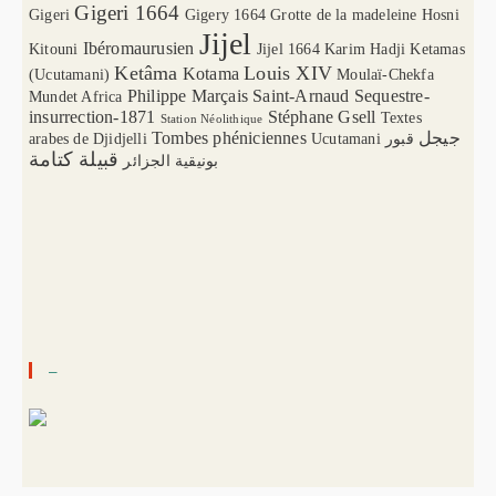
Gigeri 1664
Gigeri
Gigery 1664
Grotte de la madeleine
Hosni
Jijel
Ibéromaurusien
Kitouni
Jijel 1664
Karim Hadji
Ketamas
Ketâma
Louis XIV
Kotama
(Ucutamani)
Moulaï-Chekfa
Philippe Marçais
Saint-Arnaud
Sequestre-
Mundet Africa
insurrection-1871
Stéphane Gsell
Textes
Station Néolithique
Tombes phéniciennes
جيجل
arabes de Djidjelli
Ucutamani
قبور
قبيلة كتامة
بونيقية الجزائر
–