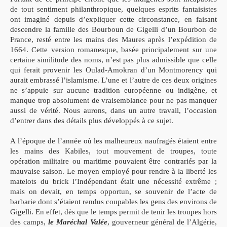
de tout sentiment philanthropique, quelques esprits fantaisistes
ont imaginé depuis d’expliquer cette circonstance, en faisant
descendre la famille des Bourboun de Gigelli d’un Bourbon de
France, resté entre les mains des Maures après l’expédition de
1664. Cette version romanesque, basée principalement sur une
certaine similitude des noms, n’est pas plus admissible que celle
qui ferait provenir les Oulad-Amokran d’un Montmorency qui
aurait embrassé l’islamisme. L’une et l’autre de ces deux origines
ne s’appuie sur aucune tradition européenne ou indigène, et
manque trop absolument de vraisemblance pour ne pas manquer
aussi de vérité. Nous aurons, dans un autre travail, l’occasion
d’entrer dans des détails plus développés à ce sujet.
A l’époque de l’année où les malheureux naufragés étaient entre
les mains des Kabiles, tout mouvement de troupes, toute
opération militaire ou maritime pouvaient être contrariés par la
mauvaise saison. Le moyen employé pour rendre à la liberté les
matelots du brick l’Indépendant était une nécessité extrême ;
mais on devait, en temps opportun, se souvenir de l’acte de
barbarie dont s’étaient rendus coupables les gens des environs de
Gigelli. En effet, dès que le temps permit de tenir les troupes hors
des camps,
le Maréchal Valée
, gouverneur général de l’Algérie,