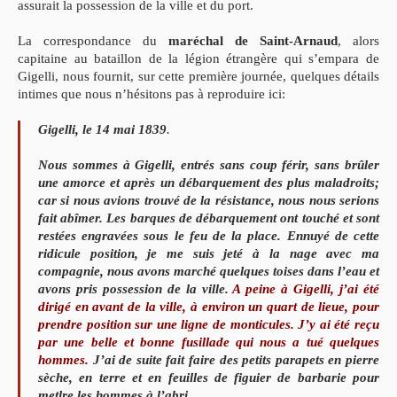
assurait la possession de la ville et du port.
La correspondance du
maréchal de Saint-Arnaud
, alors
capitaine au bataillon de la légion étrangère qui s’empara de
Gigelli, nous fournit, sur cette première journée, quelques détails
intimes que nous n’hésitons pas à reproduire ici:
Gigelli, le 14 mai 1839
.
Nous sommes à Gigelli, entrés sans coup férir, sans brûler
une amorce et après un débarquement des plus maladroits;
car si nous avions trouvé de la résistance, nous nous serions
fait abîmer. Les barques de débarquement ont touché et sont
restées engravées sous le feu de la place. Ennuyé de cette
ridicule position, je me suis jeté à la nage avec ma
compagnie, nous avons marché quelques toises dans l’eau et
avons pris possession de la ville.
A peine à Gigelli, j’ai été
dirigé en avant de la ville, à environ un quart de lieue, pour
prendre position sur une ligne de monticules. J’y ai été reçu
par une belle et bonne fusillade qui nous a tué quelques
hommes.
J’ai de suite fait faire des petits parapets en pierre
sèche, en terre et en feuilles de figuier de barbarie pour
metlre les hommes à l’abri.