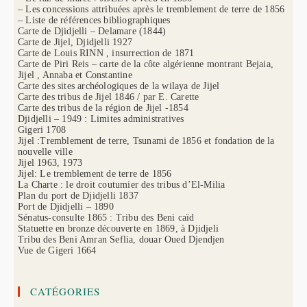
– Les concessions attribuées après le tremblement de terre de 1856
– Liste de références bibliographiques
Carte de Djidjelli – Delamare (1844)
Carte de Jijel, Djidjelli 1927
Carte de Louis RINN , insurrection de 1871
Carte de Piri Reis – carte de la côte algérienne montrant Bejaia,
Jijel , Annaba et Constantine
Carte des sites archéologiques de la wilaya de Jijel
Carte des tribus de Jijel 1846 / par E. Carette
Carte des tribus de la région de Jijel -1854
Djidjelli – 1949 : Limites administratives
Gigeri 1708
Jijel :Tremblement de terre, Tsunami de 1856 et fondation de la
nouvelle ville
Jijel 1963, 1973
Jijel: Le tremblement de terre de 1856
La Charte : le droit coutumier des tribus d’El-Milia
Plan du port de Djidjelli 1837
Port de Djidjelli – 1890
Sénatus-consulte 1865 : Tribu des Beni caïd
Statuette en bronze découverte en 1869, à Djidjeli
Tribu des Beni Amran Seflia, douar Oued Djendjen
Vue de Gigeri 1664
CATÉGORIES