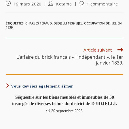
Publication
Auteur/autrice
Commentaires
16 mars 2020
Kotama
1 commentaire
publiée :
de
de
la
la
publication :
publication :
ÉTIQUETTES
:
CHARLES FERAUD
,
DJIDJELLI 1839
,
JIJEL
,
OCCUPATION DE JIJEL EN
1839
Read
Article suivant
more
L’affaire du brick français « l’Indépendant », le 1er
articles
janvier 1839.
Vous devriez également aimer
Séquestre sur les biens meubles et immeubles de 50
insurgés de diverses tribus du district de DJIDJELLI.
20 septembre 2023