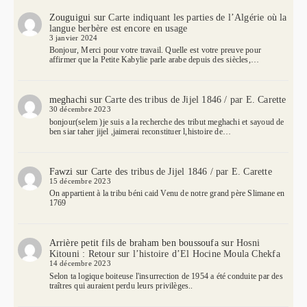
Zouguigui
sur
Carte indiquant les parties de l’Algérie où la
langue berbère est encore en usage
3 janvier 2024
Bonjour, Merci pour votre travail. Quelle est votre preuve pour
affirmer que la Petite Kabylie parle arabe depuis des siècles,…
meghachi
sur
Carte des tribus de Jijel 1846 / par E. Carette
30 décembre 2023
bonjour(selem )je suis a la recherche des tribut meghachi et sayoud de
ben siar taher jijel ,jaimerai reconstituer l,histoire de…
Fawzi
sur
Carte des tribus de Jijel 1846 / par E. Carette
15 décembre 2023
On appartient à la tribu béni caid Venu de notre grand père Slimane en
1769
Arrière petit fils de braham ben boussoufa
sur
Hosni
Kitouni : Retour sur l’histoire d’El Hocine Moula Chekfa
14 décembre 2023
Selon ta logique boiteuse l'insurrection de 1954 a été conduite par des
traîtres qui auraient perdu leurs privilèges..