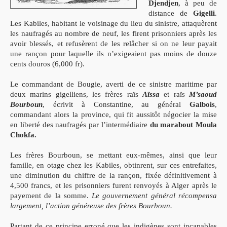
Djendjen
, à peu de
distance de
Gigelli
.
Les Kabiles, habitant le voisinage du lieu du sinistre, attaquèrent
les naufragés au nombre de neuf, les firent prisonniers après les
avoir blessés, et refusèrent de les relâcher si on ne leur payait
une rançon pour laquelle ils n’exigeaient pas moins de douze
cents douros (6,000 fr).
Le commandant de Bougie, averti de ce sinistre maritime par
deux marins gigelliens, les frères raïs
Aïssa
et raïs
M’saoud
Bourboun
, écrivit à Constantine, au général
Galbois
,
commandant alors la province, qui fit aussitôt négocier la mise
en liberté des naufragés par l’intermédiaire
du marabout Moula
Chokfa.
Les frères Bourboun, se mettant eux-mêmes, ainsi que leur
famille, en otage chez les Kabiles, obtinrent, sur ces entrefaites,
une diminution du chiffre de la rançon, fixée définitivement à
4,500 francs, et les prisonniers furent renvoyés à Alger après le
payement de la somme.
Le gouvernement général récompensa
largement, l’action généreuse des frères Bourboun.
Partant de ce principe erroné que les indigènes sont incapables