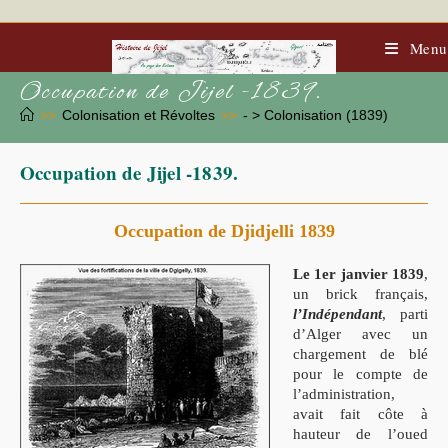
Skip
to
content
Menu
Occupation de Jijel -1839.
>>
Colonisation et Révoltes
>>
- > Colonisation (1839)
Occupation de Jijel -1839.
Occupation de Djidjelli 1839
Le 1er janvier 1839
,
un brick français,
l’Indépendant
, parti
d’Alger avec un
chargement de blé
pour le compte de
l’administration,
avait fait côte à
hauteur de l’oued