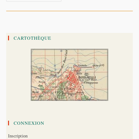
8
Mai
1945
À
Djidjelli
–
Par
:
Eugène
CARTOTHÈQUE
Vallet
CONNEXION
Inscription