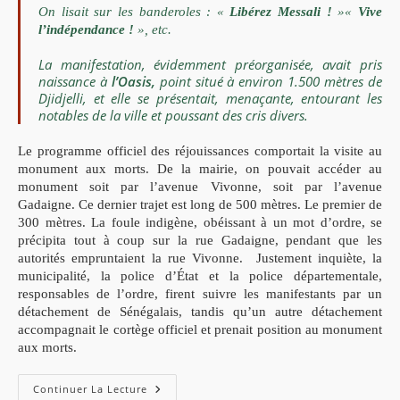
On lisait sur les
banderoles : «
Libérez Messali !
»«
Vive
l’indépendance !
», etc.
La manifestation, évidemment préorganisée, avait pris
naissance à
l’Oasis,
point situé à environ 1.500 mètres de
Djidjelli, et elle se présentait, menaçante, entourant les
notables de la ville et poussant des cris divers.
Le programme officiel des réjouissances comportait la visite au
monument aux morts. De la mairie, on pouvait accéder au
monument soit par l’avenue Vivonne, soit par l’avenue
Gadaigne.
Ce dernier trajet est long de 500 mètres. Le premier de
300 mètres.
La foule indigène, obéissant à un mot d’ordre, se
précipita tout à
coup sur la rue Gadaigne, pendant que les
autorités empruntaient
la rue Vivonne.
Justement inquiète, la
municipalité, la police d’État
et la police départementale,
responsables de l’ordre, firent suivre
les manifestants par un
détachement de Sénégalais, tandis qu’un
autre détachement
accompagnait le cortège officiel et prenait
position au monument
aux morts.
Le
Continuer La Lecture