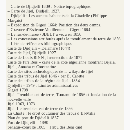
– Carte de Djidjelli 1839 : Notice topographique.
– Carte de Jijel, Djidjelli 1927.
– Djidjelli : Les anciens habitants de la Citadelle (Philippe
Marçais)
– Expédition de Gigeri 1664: Position des deux camps.
– Gravure d’Estienne Vouillemont…Gigeri 1664.
– Le raz-de-marée / JIJEL l’a vécu en 1856
– Les concessions attribuées après le tremblement de terre de 1856
– Liste de références bibliographiques
Carte de Djidjelli – Delamare (1844)
Carte de Jijel, Djidjelli 1927
Carte de Louis RINN , insurrection de 1871
Carte de Piri Reis – carte de la côte algérienne montrant Bejaia,
Jijel , Annaba et Constantine
Carte des sites archéologiques de la wilaya de Jijel
Carte des tribus de Jijel 1846 / par E. Carette
Carte des tribus de la région de Jijel -1854
Djidjelli – 1949 : Limites administratives
Gigeri 1708
Jijel :Tremblement de terre, Tsunami de 1856 et fondation de la
nouvelle ville
Jijel 1963, 1973
Jijel: Le tremblement de terre de 1856
La Charte : le droit coutumier des tribus d’El-Milia
Plan du port de Djidjelli 1837
Port de Djidjelli – 1890
Sénatus-consulte 1865 : Tribu des Beni caïd