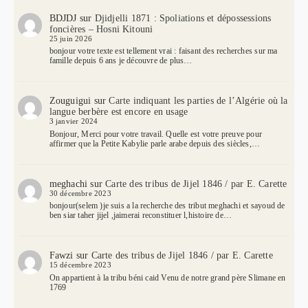
BDJDJ
sur
Djidjelli 1871 : Spoliations et dépossessions
foncières – Hosni Kitouni
25 juin 2026
bonjour votre texte est tellement vrai : faisant des recherches sur ma
famille depuis 6 ans je découvre de plus…
Zouguigui
sur
Carte indiquant les parties de l’Algérie où la
langue berbère est encore en usage
3 janvier 2024
Bonjour, Merci pour votre travail. Quelle est votre preuve pour
affirmer que la Petite Kabylie parle arabe depuis des siècles,…
meghachi
sur
Carte des tribus de Jijel 1846 / par E. Carette
30 décembre 2023
bonjour(selem )je suis a la recherche des tribut meghachi et sayoud de
ben siar taher jijel ,jaimerai reconstituer l,histoire de…
Fawzi
sur
Carte des tribus de Jijel 1846 / par E. Carette
15 décembre 2023
On appartient à la tribu béni caid Venu de notre grand père Slimane en
1769