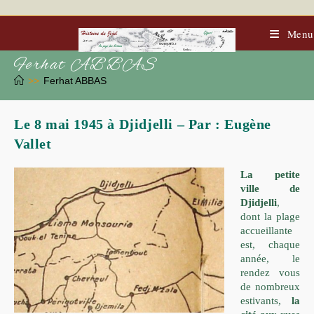
Skip
to
content
Menu
Ferhat ABBAS
>>
Ferhat ABBAS
Le 8 mai 1945 à Djidjelli – Par : Eugène
Vallet
La petite
ville de
Djidjelli
,
dont la plage
accueillante
est, chaque
année, le
rendez vous
de nombreux
estivants,
la