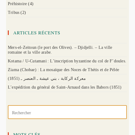
Préhistoire
(4)
Tribus
(2)
ARTICLES RÉCENTS
Mers-el-Zeitoun (le port des Olives). – Djidjelli. – La ville
romaine et la ville arabe.
Kotama / U-Cutamani : L’inscription byzantine du col de F’doules.
Ziama (Chobae) : La mosaïque des Noces de Thétis et de Pélée
(1851) معركة الركابة ، بني عيشة ـ العنصر ـ
L’expédition du général de Saint-Arnaud dans les Babors (1851)
MOTS CLÉS