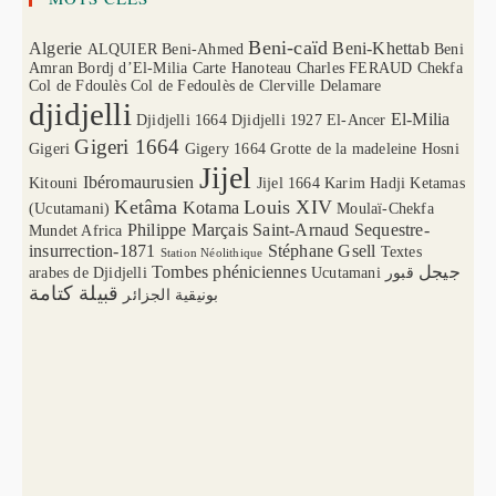
Beni-caïd
Algerie
Beni-Khettab
ALQUIER
Beni-Ahmed
Beni
Amran
Bordj d’El-Milia
Carte Hanoteau
Charles FERAUD
Chekfa
Col de Fdoulès
Col de Fedoulès
de Clerville
Delamare
djidjelli
El-Milia
Djidjelli 1664
Djidjelli 1927
El-Ancer
Gigeri 1664
Gigeri
Gigery 1664
Grotte de la madeleine
Hosni
Jijel
Ibéromaurusien
Kitouni
Jijel 1664
Karim Hadji
Ketamas
Ketâma
Louis XIV
Kotama
(Ucutamani)
Moulaï-Chekfa
Philippe Marçais
Saint-Arnaud
Sequestre-
Mundet Africa
insurrection-1871
Stéphane Gsell
Textes
Station Néolithique
Tombes phéniciennes
جيجل
arabes de Djidjelli
Ucutamani
قبور
قبيلة كتامة
بونيقية الجزائر