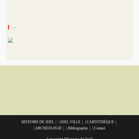
–
HISTOIRE DE JIJEL
| JIJEL VILLE
| CARTOTHÈQUE
| ARCHÈOLOGIE
| Bibliographie
| Contact
Copyright [Histoire de Jijel]