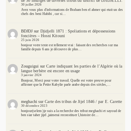
de 50 insurgés de diverses tribus du district de DJIDJELLI.
30 juillet 2026
Avez vous plus d'informations de Braham ben el ahmer qui etait un des
chefs des beni Habibi , car si…
BDJDJ
sur
Djidjelli 1871 : Spoliations et dépossessions
foncières – Hosni Kitouni
25 juin 2026
bonjour votre texte est tellement vrai : faisant des recherches sur ma
famille depuis 6 ans je découvre de plus…
Zouguigui
sur
Carte indiquant les parties de l’Algérie où la
langue berbère est encore en usage
3 janvier 2024
Bonjour, Merci pour votre travail. Quelle est votre preuve pour
affirmer que la Petite Kabylie parle arabe depuis des siècles,…
meghachi
sur
Carte des tribus de Jijel 1846 / par E. Carette
30 décembre 2023
bonjour(selem )je suis a la recherche des tribut meghachi et sayoud de
ben siar taher jijel ,jaimerai reconstituer l,histoire de…