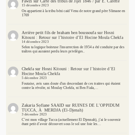
Fawzi
sur
Carte des tribus de Jijel 1846 / par E. Carette
15 décembre 2023
On appartient à la tribu béni caid Venu de notre grand père Slimane en
1769
Arrière petit fils de braham ben boussoufa
sur
Hosni
Kitouni : Retour sur l’histoire d’El Hocine Moula Chekfa
14 décembre 2023
Selon ta logique boiteuse l'insurrection de 1954 a été conduite par des
traîtres qui auraient perdu leurs privilèges..
Chekfa
sur
Hosni Kitouni : Retour sur l’histoire d’El
Hocine Moula Chekfa
5 décembre 2023
Foutaise, avis sans doute d'un descendant de ces traitres qui étaient
contre la révolte, ni Moulay Chekfa, ni Ben Fiala,…
Zakaria Sofiane SAAID
sur
RUINES DE L’OPPIDUM
TUCCA, À MERDJA (El-Djenah)
3 décembre 2023
C’est mon village Tucca (actuellement El Djennah), j’ai le souvenir
étant petit d’avoir découvert sous le sol une foie les…