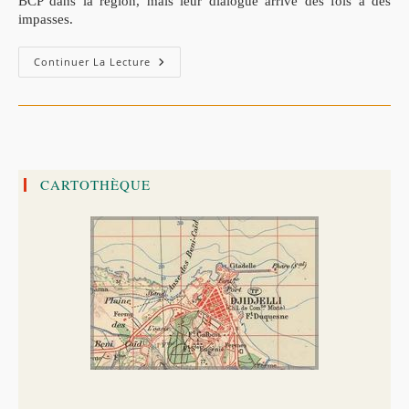
BCP dans la région, mais leur dialogue arrive des fois à des
impasses.
Beni-
Continuer La Lecture
Oudjehane
–
El
Ancer
1956
,
Le
Massacre
Oublié.
CARTOTHÈQUE