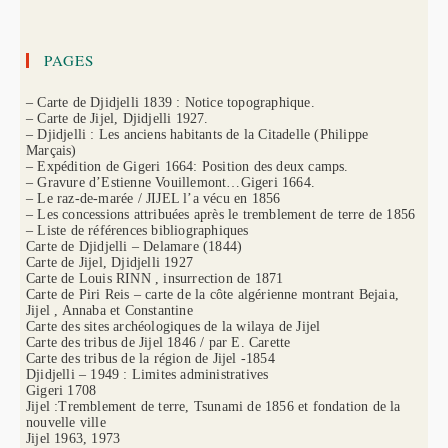
PAGES
– Carte de Djidjelli 1839 : Notice topographique.
– Carte de Jijel, Djidjelli 1927.
– Djidjelli : Les anciens habitants de la Citadelle (Philippe
Marçais)
– Expédition de Gigeri 1664: Position des deux camps.
– Gravure d’Estienne Vouillemont…Gigeri 1664.
– Le raz-de-marée / JIJEL l’a vécu en 1856
– Les concessions attribuées après le tremblement de terre de 1856
– Liste de références bibliographiques
Carte de Djidjelli – Delamare (1844)
Carte de Jijel, Djidjelli 1927
Carte de Louis RINN , insurrection de 1871
Carte de Piri Reis – carte de la côte algérienne montrant Bejaia,
Jijel , Annaba et Constantine
Carte des sites archéologiques de la wilaya de Jijel
Carte des tribus de Jijel 1846 / par E. Carette
Carte des tribus de la région de Jijel -1854
Djidjelli – 1949 : Limites administratives
Gigeri 1708
Jijel :Tremblement de terre, Tsunami de 1856 et fondation de la
nouvelle ville
Jijel 1963, 1973