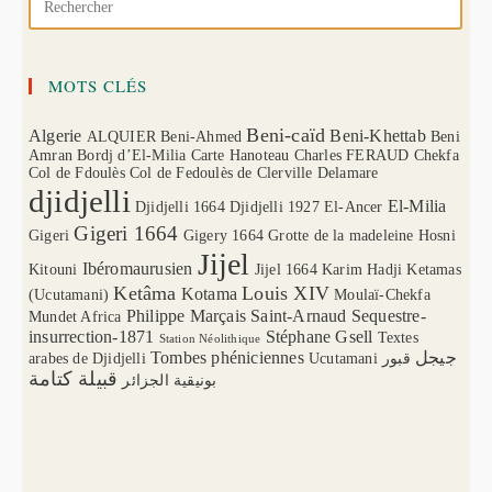
MOTS CLÉS
Beni-caïd
Algerie
Beni-Khettab
ALQUIER
Beni-Ahmed
Beni
Amran
Bordj d’El-Milia
Carte Hanoteau
Charles FERAUD
Chekfa
Col de Fdoulès
Col de Fedoulès
de Clerville
Delamare
djidjelli
El-Milia
Djidjelli 1664
Djidjelli 1927
El-Ancer
Gigeri 1664
Gigeri
Gigery 1664
Grotte de la madeleine
Hosni
Jijel
Ibéromaurusien
Kitouni
Jijel 1664
Karim Hadji
Ketamas
Ketâma
Louis XIV
Kotama
(Ucutamani)
Moulaï-Chekfa
Philippe Marçais
Saint-Arnaud
Sequestre-
Mundet Africa
insurrection-1871
Stéphane Gsell
Textes
Station Néolithique
Tombes phéniciennes
جيجل
arabes de Djidjelli
Ucutamani
قبور
قبيلة كتامة
بونيقية الجزائر