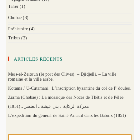
Taher
(1)
Chobae
(3)
Préhistoire
(4)
Tribus
(2)
ARTICLES RÉCENTS
Mers-el-Zeitoun (le port des Olives). – Djidjelli. – La ville
romaine et la ville arabe.
Kotama / U-Cutamani : L’inscription byzantine du col de F’doules.
Ziama (Chobae) : La mosaïque des Noces de Thétis et de Pélée
(1851) معركة الركابة ، بني عيشة ـ العنصر ـ
L’expédition du général de Saint-Arnaud dans les Babors (1851)