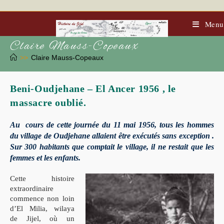
Skip
to
content
Menu
Claire Mauss-Copeaux
>>
Claire Mauss-Copeaux
Beni-Oudjehane – El Ancer 1956 , le
massacre oublié.
Au cours de cette journée du 11 mai 1956, tous les hommes
du village de Oudjehane allaient être exécutés sans exception .
Sur 300 habitants que comptait le village, il ne restait que les
femmes et les enfants.
Cette histoire
extraordinaire
commence non loin
d’El Milia, wilaya
de Jijel, où un