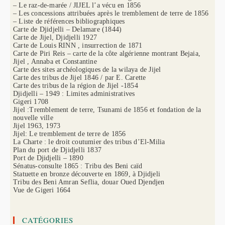
– Le raz-de-marée / JIJEL l’a vécu en 1856
– Les concessions attribuées après le tremblement de terre de 1856
– Liste de références bibliographiques
Carte de Djidjelli – Delamare (1844)
Carte de Jijel, Djidjelli 1927
Carte de Louis RINN , insurrection de 1871
Carte de Piri Reis – carte de la côte algérienne montrant Bejaia,
Jijel , Annaba et Constantine
Carte des sites archéologiques de la wilaya de Jijel
Carte des tribus de Jijel 1846 / par E. Carette
Carte des tribus de la région de Jijel -1854
Djidjelli – 1949 : Limites administratives
Gigeri 1708
Jijel :Tremblement de terre, Tsunami de 1856 et fondation de la
nouvelle ville
Jijel 1963, 1973
Jijel: Le tremblement de terre de 1856
La Charte : le droit coutumier des tribus d’El-Milia
Plan du port de Djidjelli 1837
Port de Djidjelli – 1890
Sénatus-consulte 1865 : Tribu des Beni caïd
Statuette en bronze découverte en 1869, à Djidjeli
Tribu des Beni Amran Seflia, douar Oued Djendjen
Vue de Gigeri 1664
CATÉGORIES