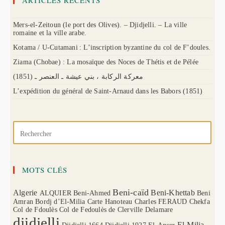
ARTICLES RÉCENTS
Mers-el-Zeitoun (le port des Olives). – Djidjelli. – La ville
romaine et la ville arabe.
Kotama / U-Cutamani : L’inscription byzantine du col de F’doules.
Ziama (Chobae) : La mosaïque des Noces de Thétis et de Pélée
(1851) معركة الركابة ، بني عيشة ـ العنصر ـ
L’expédition du général de Saint-Arnaud dans les Babors (1851)
MOTS CLÉS
Beni-caïd
Algerie
Beni-Khettab
ALQUIER
Beni-Ahmed
Beni
Amran
Bordj d’El-Milia
Carte Hanoteau
Charles FERAUD
Chekfa
Col de Fdoulès
Col de Fedoulès
de Clerville
Delamare
djidjelli
El-Milia