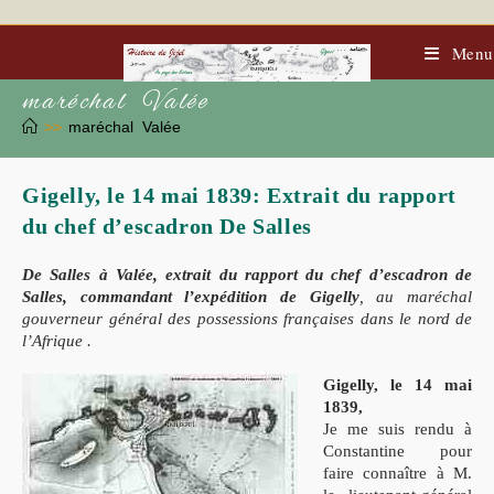
Skip
to
content
Menu
maréchal Valée
>>
maréchal Valée
Gigelly, le 14 mai 1839: Extrait du rapport
du chef d’escadron De Salles
De Salles à Valée, extrait du rapport du chef d’escadron de
Salles, commandant l’expédition
de Gigelly
, au maréchal
gouverneur général des possessions françaises dans le nord de
l’Afrique .
Gigelly, le 14 mai
1839,
Je me suis rendu à
Constantine pour
faire connaître à M.