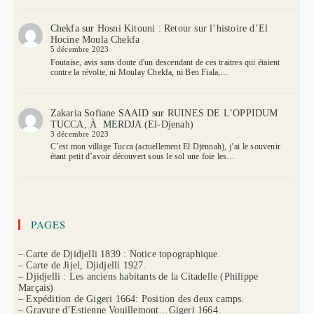
Chekfa
sur
Hosni Kitouni : Retour sur l’histoire d’El
Hocine Moula Chekfa
5 décembre 2023
Foutaise, avis sans doute d'un descendant de ces traitres qui étaient
contre la révolte, ni Moulay Chekfa, ni Ben Fiala,…
Zakaria Sofiane SAAID
sur
RUINES DE L’OPPIDUM
TUCCA, À MERDJA (El-Djenah)
3 décembre 2023
C’est mon village Tucca (actuellement El Djennah), j’ai le souvenir
étant petit d’avoir découvert sous le sol une foie les…
PAGES
– Carte de Djidjelli 1839 : Notice topographique.
– Carte de Jijel, Djidjelli 1927.
– Djidjelli : Les anciens habitants de la Citadelle (Philippe
Marçais)
– Expédition de Gigeri 1664: Position des deux camps.
– Gravure d’Estienne Vouillemont…Gigeri 1664.