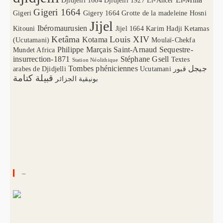
Djidjelli 1664
Djidjelli 1927
El-Ancer
Gigeri 1664
Gigeri
Gigery 1664
Grotte de la madeleine
Hosni
Jijel
Ibéromaurusien
Kitouni
Jijel 1664
Karim Hadji
Ketamas
Ketâma
Louis XIV
Kotama
(Ucutamani)
Moulaï-Chekfa
Philippe Marçais
Saint-Arnaud
Sequestre-
Mundet Africa
insurrection-1871
Stéphane Gsell
Textes
Station Néolithique
Tombes phéniciennes
جيجل
arabes de Djidjelli
Ucutamani
قبور
قبيلة كتامة
بونيقية الجزائر
–