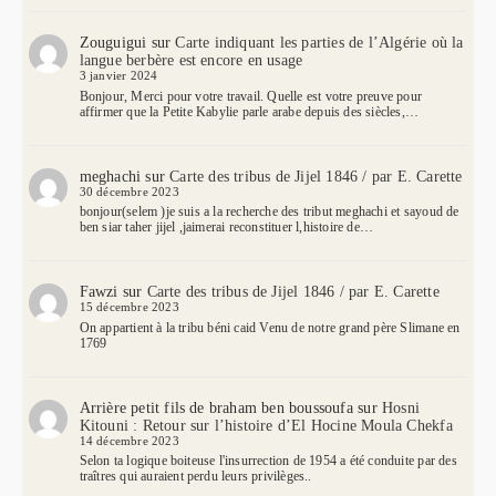
Zouguigui
sur
Carte indiquant les parties de l’Algérie où la
langue berbère est encore en usage
3 janvier 2024
Bonjour, Merci pour votre travail. Quelle est votre preuve pour
affirmer que la Petite Kabylie parle arabe depuis des siècles,…
meghachi
sur
Carte des tribus de Jijel 1846 / par E. Carette
30 décembre 2023
bonjour(selem )je suis a la recherche des tribut meghachi et sayoud de
ben siar taher jijel ,jaimerai reconstituer l,histoire de…
Fawzi
sur
Carte des tribus de Jijel 1846 / par E. Carette
15 décembre 2023
On appartient à la tribu béni caid Venu de notre grand père Slimane en
1769
Arrière petit fils de braham ben boussoufa
sur
Hosni
Kitouni : Retour sur l’histoire d’El Hocine Moula Chekfa
14 décembre 2023
Selon ta logique boiteuse l'insurrection de 1954 a été conduite par des
traîtres qui auraient perdu leurs privilèges..