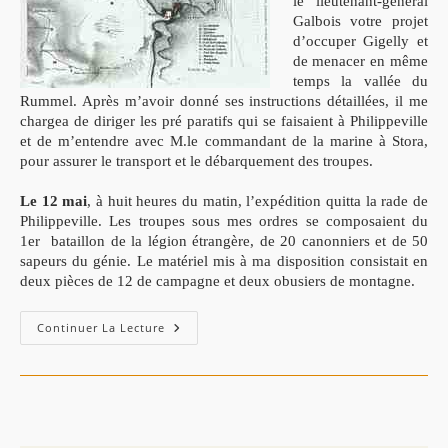
le lieutenant-général
Galbois votre projet
d’occuper Gigelly et
de menacer en même
temps la vallée du
Rummel. Après m’avoir donné ses instructions détaillées, il me
chargea de diriger les pré paratifs qui se faisaient à Philippeville
et de m’entendre avec M.le commandant de la marine à Stora,
pour assurer le transport et le débarquement des troupes.
Le 12 mai
, à huit heures du matin, l’expédition quitta la rade de
Philippeville. Les troupes sous mes ordres se composaient du
1er bataillon de la légion étrangère, de 20 canonniers et de 50
sapeurs du génie. Le matériel mis à ma disposition consistait en
deux pièces de 12 de campagne et deux obusiers de montagne.
Gigelly,
Continuer La Lecture
Le
14
Mai
1839:
Extrait
Du
Rapport
Du