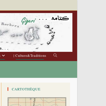
s
| Culture&Traditions
Toggle
website
search
CARTOTHÈQUE