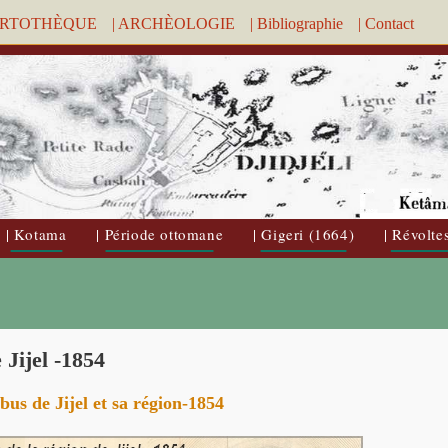
ARTOTHÈQUE
| ARCHÈOLOGIE
| Bibliographie
| Contact
| Kotama
| Période ottomane
| Gigeri (1664)
| Révolte
 Jijel -1854
bus de Jijel et sa région-1854