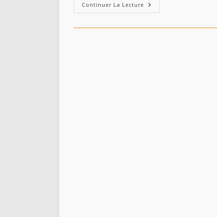
Carte
Continuer La Lecture
Des
Tribus
De
La
Région
De
Jijel
-1854