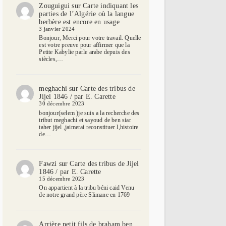
Zouguigui
sur
Carte indiquant les
parties de l’Algérie où la langue
berbère est encore en usage
3 janvier 2024
Bonjour, Merci pour votre travail. Quelle
est votre preuve pour affirmer que la
Petite Kabylie parle arabe depuis des
siècles,…
meghachi
sur
Carte des tribus de
Jijel 1846 / par E. Carette
30 décembre 2023
bonjour(selem )je suis a la recherche des
tribut meghachi et sayoud de ben siar
taher jijel ,jaimerai reconstituer l,histoire
de…
Fawzi
sur
Carte des tribus de Jijel
1846 / par E. Carette
15 décembre 2023
On appartient à la tribu béni caid Venu
de notre grand père Slimane en 1769
Arrière petit fils de braham ben