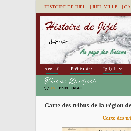
Skip
HISTOIRE DE JIJEL
| JIJEL VILLE
| C
to
content
Accueil
| Préhistoire
| Igilgili
Tribus Djidjelli
>>
Tribus Djidjelli
Carte des tribus de la région de
Carte des tri